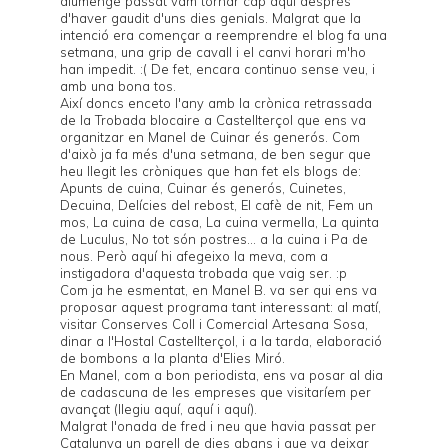
diumenge passat vam tornar cap aquí després
d'haver gaudit d'uns dies genials. Malgrat que la
intenció era començar a reemprendre el blog fa una
setmana, una grip de cavall i el canvi horari m'ho
han impedit. :( De fet, encara continuo sense veu, i
amb una bona tos.
Així doncs enceto l'any amb la crònica retrassada
de la
Trobada blocaire a Castellterçol
que ens va
organitzar en Manel de
Cuinar és generós
. Com
d'això ja fa més d'una setmana, de ben segur que
heu llegit les cròniques que han fet els blogs de:
Apunts de cuina
,
Cuinar és generós
,
Cuinetes
,
Decuina
,
Delícies del rebost
,
El cafè de nit
,
Fem un
mos
,
La cuina de casa
,
La cuina vermella
,
La quinta
de Luculus
,
No tot són postres... a la cuina
i
Pa de
nous
. Però aquí hi afegeixo la meva, com a
instigadora d'aquesta trobada que vaig ser. :p
Com ja he esmentat, en Manel B. va ser qui ens va
proposar aquest programa tant interessant: al matí,
visitar Conserves Coll i Comercial Artesana Sosa,
dinar a l'Hostal Castellterçol, i a la tarda, elaboració
de bombons a la planta d'Elies Miró.
En Manel, com a bon periodista, ens va posar al dia
de cadascuna de les empreses que visitaríem per
avançat (llegiu
aquí
,
aquí
i
aquí
).
Malgrat l'onada de fred i neu que havia passat per
Catalunya un parell de dies abans i que va deixar