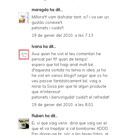
maragda
ha dit...
Millora't! vam disfrutar tant, oi? i va ser un
gustàs coneixe't.
petonets i cuida't
19 de gener del 2010, a les 7:13
Ivana
ha dit...
Avui quan he vist el teu comentari he
pensat per fi!! quan de temps!
espero que tot hagi anat molt bé,
d'aquesta sortida no tenia ni idea, ja ho
he vist en varios blogs!! segur que os ho
veu passar fantásticament bé, vaig a
mirar la Sosa per que té algun producte
que m'interesa!
petonets i benvinguda! cuida't el refredat!
19 de gener del 2010, a les 8:01
Ruben
ha dit...
Ei, sí que vaig venir, diria que vaig ser el
que et va trepitjar a cal bomboner XDDD
Per donar-ne fe, sóc a les teves fotos, al