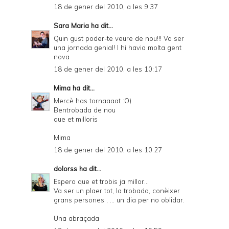
18 de gener del 2010, a les 9:37
Sara Maria
ha dit...
Quin gust poder-te veure de nou!!! Va ser
una jornada genial! I hi havia molta gent
nova
18 de gener del 2010, a les 10:17
Mima
ha dit...
Mercè has tornaaaat :O)
Bentrobada de nou
que et milloris
Mima
18 de gener del 2010, a les 10:27
dolorss
ha dit...
Espero que et trobis ja millor…
Va ser un plaer tot, la trobada, conèixer
grans persones , … un dia per no oblidar.
Una abraçada