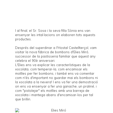
I al final, el Sr. Sosa i la seva filla Sònia ens van
ensenyar les intal·lacions on elaboren tots aquests
productes.
Després del superdinar a l'Hostal Castellterçol, vam
visitar la nova fàbrica de bombons d'
Elies Miró
,
successor de la pastisseria familiar que aquest any
celebra el 90è aniversari.
L'Elies ens va explicar les característiques de la
xocolata, com temperar-la, com encamisar els
motlles per fer bombons, i també ens va comentar
com n'és d'important no guardar mai els bombons ni
la xocolata a la nevera! I ens va fer una demostració
on ens va ensenyar a fer una ganache, un praliné, i
com "pistolejar" els motlles amb una barreja de
xocolata i mantega abans d'encamisar-los per tal
que brillin.