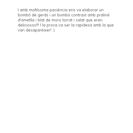
I amb moltíssima paciència ens va elaborar un
bombó de gerds i un bombó contrast amb praliné
d'ametlla i blat de moro torrat i salat que eren
deliciosos!!! I la prova va ser la rapidesa amb la que
van desaparèixer! ;)