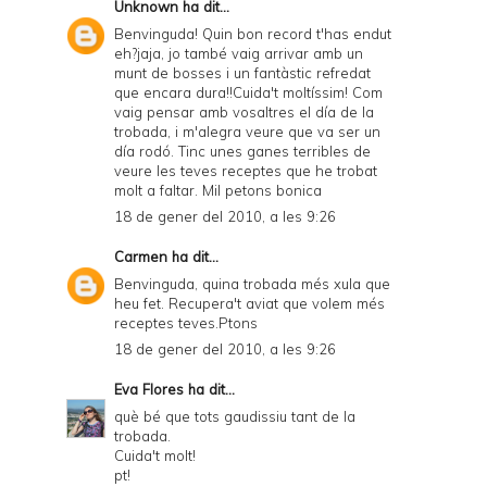
Unknown
ha dit...
Benvinguda! Quin bon record t'has endut
eh?jaja, jo també vaig arrivar amb un
munt de bosses i un fantàstic refredat
que encara dura!!Cuida't moltíssim! Com
vaig pensar amb vosaltres el día de la
trobada, i m'alegra veure que va ser un
día rodó. Tinc unes ganes terribles de
veure les teves receptes que he trobat
molt a faltar. Mil petons bonica
18 de gener del 2010, a les 9:26
Carmen
ha dit...
Benvinguda, quina trobada més xula que
heu fet. Recupera't aviat que volem més
receptes teves.Ptons
18 de gener del 2010, a les 9:26
Eva Flores
ha dit...
què bé que tots gaudissiu tant de la
trobada.
Cuida't molt!
pt!