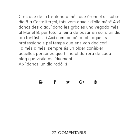
Crec que de la trentena o més que érem el dissabte
dia 9 a Castellterçol, tots vam gaudir d'allò més!! Així
doncs des d'aquí dono les gràcies una vegada més
al Manel B. per tota la feina de posar en solfa un dia
tan fantàstic! :) Així com també, a tots aquests
professionals pel temps que ens van dedicar!
I a més a més, sempre és un plaer conèixer
aquelles persones que hi ha al darrera de cada
blog que visito assíduament. :)
Així doncs, un dia rodó! :)
P
r
i
n
t
e
27 COMENTARIS:
r