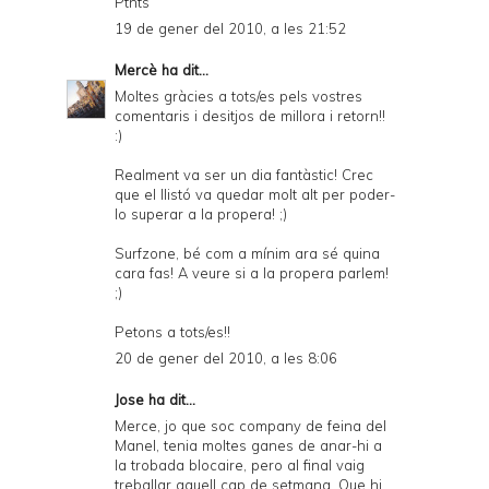
Ptnts
19 de gener del 2010, a les 21:52
Mercè
ha dit...
Moltes gràcies a tots/es pels vostres
comentaris i desitjos de millora i retorn!!
:)
Realment va ser un dia fantàstic! Crec
que el llistó va quedar molt alt per poder-
lo superar a la propera! ;)
Surfzone, bé com a mínim ara sé quina
cara fas! A veure si a la propera parlem!
;)
Petons a tots/es!!
20 de gener del 2010, a les 8:06
Jose
ha dit...
Merce, jo que soc company de feina del
Manel, tenia moltes ganes de anar-hi a
la trobada blocaire, pero al final vaig
treballar aquell cap de setmana. Que hi