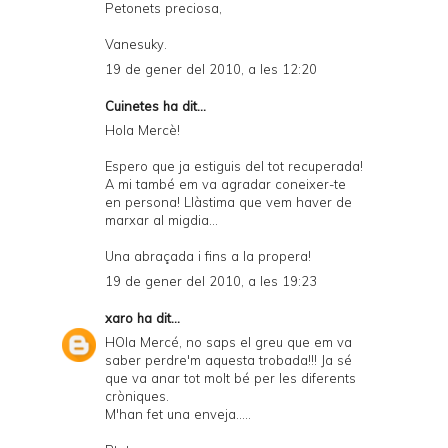
Petonets preciosa,
Vanesuky.
19 de gener del 2010, a les 12:20
Cuinetes
ha dit...
Hola Mercè!
Espero que ja estiguis del tot recuperada!
A mi també em va agradar coneixer-te
en persona! Llàstima que vem haver de
marxar al migdia...
Una abraçada i fins a la propera!
19 de gener del 2010, a les 19:23
xaro
ha dit...
HOla Mercé, no saps el greu que em va
saber perdre'm aquesta trobada!!! Ja sé
que va anar tot molt bé per les diferents
cròniques.
M'han fet una enveja.....