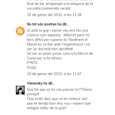
final de tot, arrepenjat a la màquina de la
xocolata (samarreta verda).
19 de gener del 2010, a les 11:28
No tot són postres
ha dit...
Si amb la grip i sense veu ens fas una
crònica com aquesta... Millora't però ho
tens difícil per superar-la. Realment el
Manel es va lluir amb l'organització i va
ser un dia molt ben aprofitat!
Va ser un plaer posar cara a la Mercè de
Cuina per a lla miners.
PTNTS
Dolça
19 de gener del 2010, a les 11:47
Vanesuky
ha dit...
Que bé que us ho vau passar,no???Quina
enveja!!
Feia molts dies que no et visitava, així
que et desitjo bon Any nou i espero que
estiguis millor de la grip!!