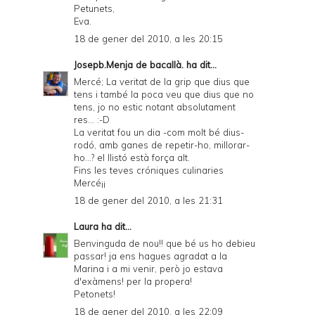
Petunets,
Eva.
18 de gener del 2010, a les 20:15
Josepb.Menja de bacallà.
ha dit...
Mercé; La veritat de la grip que dius que
tens i també la poca veu que dius que no
tens, jo no estic notant absolutament
res... :-D
La veritat fou un dia -com molt bé dius-
rodó, amb ganes de repetir-ho, millorar-
ho...? el llistó està força alt.
Fins les teves cróniques culinaries
Mercé¡¡
18 de gener del 2010, a les 21:31
Laura
ha dit...
Benvinguda de nou!! que bé us ho debieu
passar! ja ens hagues agradat a la
Marina i a mi venir, però jo estava
d'exàmens! per la propera!
Petonets!
18 de gener del 2010, a les 22:09