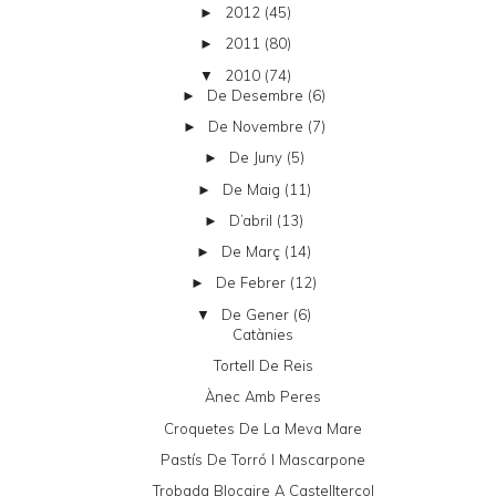
2012
(45)
►
2011
(80)
►
2010
(74)
▼
De Desembre
(6)
►
De Novembre
(7)
►
De Juny
(5)
►
De Maig
(11)
►
D’abril
(13)
►
De Març
(14)
►
De Febrer
(12)
►
De Gener
(6)
▼
Catànies
Tortell De Reis
Ànec Amb Peres
Croquetes De La Meva Mare
Pastís De Torró I Mascarpone
Trobada Blocaire A Castellterçol