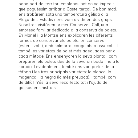
bona part del territori emblanquinat no va impedir
que poguéssim arribar a Castellterçol. De bon matí,
ens trobàrem sota una temperatura gèlida a la
Plaça dels Estudis i ens vam dividir en dos grups.
Nosaltres visitàrem primer
Conserves Coll
, una
empresa familiar dedicada a la conserva de bolets.
En Manel i la Montse ens explicaren les diferents
formes de conservar els bolets: en conserva
(esterilitzats), amb salmorra, congelats o assecats. I
també les varietats de bolet més adequades per a
cada mètode. Ens ensenyaren la seva planta i com
preparen els bolets des de la seva arribada fins a la
sortida. I evidentment, també ens van parlar de la
tòfona i les tres principals varietats: la blanca, la
magenca i la negra (la més preuada). I també, com
de difícil n'és la seva recol·lecta tot i l'ajuda de
gossos ensinistrats.