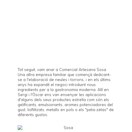
Tot seguit, vam anar a Comercial Artesana
Sosa
.
Una altra empresa familiar que començà dedicant-
se a l'elaboració de neules i torrons, i en els últims
anys ha expandit el negoci introduint nous
ingredients per a la gastronomia moderna. Allí en
Sergi i l'Òscar ens van ensenyar les aplicacions
d'alguns dels seus productes estrella com són els
gelificants, emulsionants, aromes potenciadores del
gust, liofilitzats, metalls en pols o els "peta-zetas" de
diferents gustos.