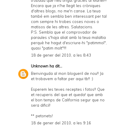
trobada que heu tingut gràcies al Manel!!!
Encara que ja n'he llegit les cròniques
d'altres blogs, no me'n canse. La teua
també em sembla ben interessant per tal
com sempre hi trobes coses noves o
matisos de les altres. Salutacions.
P.S. Sembla que el comprovador de
paraules s'haja aliat amb la teua malaltia
perquè he hagut d'escriure-hi "patimmol",
quasi "patim molt"!!!
18 de gener del 2010, a les 8:43
Unknown
ha dit...
Benvinguda al mon blogueril de nou!! Ja
et trobavem a faltar per aqui tb!! :)
Esperem les teves receptes i fotos!! Que
et recuperis del que et queda! que amb
el bon temps de California segur que no
sera dificil!
** petonets!
18 de gener del 2010, a les 9:16