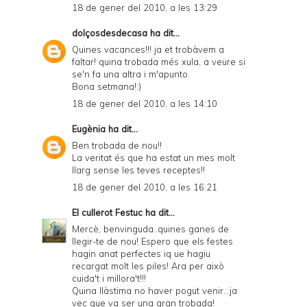
18 de gener del 2010, a les 13:29
dolçosdesdecasa
ha dit...
Quines vacances!!! ja et trobàvem a
faltar! quina trobada més xula, a veure si
se'n fa una altra i m'apunto.
Bona setmana!:)
18 de gener del 2010, a les 14:10
Eugènia
ha dit...
Ben trobada de nou!!
La veritat és que ha estat un mes molt
llarg sense les teves receptes!!
18 de gener del 2010, a les 16:21
El cullerot Festuc
ha dit...
Mercè, benvinguda..quines ganes de
llegir-te de nou! Espero que els festes
hagin anat perfectes iq ue hagiu
recargat molt les piles! Ara per això
cuida't i millora't!!!
Quina llàstima no haver pogut venir...ja
vec que va ser una gran trobada!