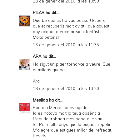
18 de gener del 2010, a les 10:59
PILAR
ha dit...
Que bé que us ho vau passar! Espero
que et recuperis molt aviat i que aquest
any acabat d´encetar sigui fantàstic.
Molts petons!
18 de gener del 2010, a les 11:35
ARA
ha dit...
Ha sigut un plaer tornar-te a veure. Que
et milloris guapa.
Ara
18 de gener del 2010, a les 13:20
Mesilda
ha dit...
Bon dia Mercé i benvinguda.
Ja es notava molt la teua absència
Menuda trobada mes bona que vau
fer.Per molts anys que la pugueu repetir.
M'alegre que estigues millor del refredat.
Besets.