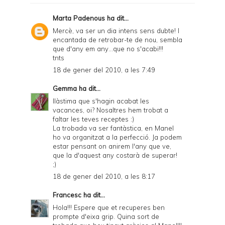
F
Marta Padenous
ha dit...
r
Mercè, va ser un dia intens sens dubte! I
encantada de retrobar-te de nou, sembla
i
que d'any em any...que no s'acabi!!!
e
tnts
18 de gener del 2010, a les 7:49
n
d
Gemma
ha dit...
llàstima que s'hagin acabat les
l
vacances, oi? Nosaltres hem trobat a
y
faltar les teves receptes :)
La trobada va ser fantàstica, en Manel
a
ho va organitzat a la perfecció. Ja podem
estar pensant on anirem l'any que ve,
n
que la d'aquest any costarà de superar!
d
;)
18 de gener del 2010, a les 8:17
P
D
Francesc
ha dit...
Hola!!! Espere que et recuperes ben
F
prompte d'eixa grip. Quina sort de