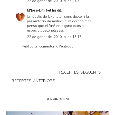
22 de gener del 2010, a les 9:03
MªJose-Dit i Fet
ha dit...
Un pastís de luxe total, sens dubte...i la
presentació de matrícula, m´agrada molt i
penso que el faré en alguna ocasió
especial...petonetsssss
22 de gener del 2010, a les 13:17
Publica un comentari a l'entrada
RECEPTES SEGÜENTS
RECEPTES ANTERIORS
BENVINGUTS!