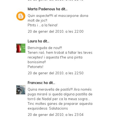
Marta Padenous
ha dit...
Quin aspecte!!!!i el mascarpone dona
molt de joc!!
Ptnts i ...a la feina!
20 de gener del 2010, a les 22:00
Laura
ha dit...
Benvinguda de nou!!!
Tenen raó, hem trobat a faltar les teves
receptes! i aquesta t'he una pinta
bonissima!!
Petonets!
20 de gener del 2010, a les 22:50
Francesc
ha dit...
Quina meravella de pastís!!! Ara només
puga miraré si queda alguna pastilla de
torró de Nadal per ca la meua sogra...
Tinc moltes ganes de preparar aquesta
exquisidesa. Salutacions
20 de gener del 2010, a les 23:04