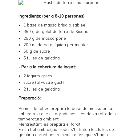
Ingredients: (per a 8-10 persones)
1 base de
massa brisa
o
sablée
350 g de gelat de torró de Xixona
250 g de mascarpone
200 ml de nata líquida per muntar
50 g de sucre
5 fulles de gelatina
- Per a la cobertura de iogurt:
2 iogurts grecs
sucre (al vostre gust)
2 fulles de gelatina
Preparació:
Primer de tot es prepara la base de massa brisa,
sablée o la que us agradi més, i es deixa refredar a
temperatura ambient.
Mentrestant, es prepara el farcit.
En un bol amb aigua freda, s'hidraten les fulles de
gelatina durant uns 5 minuts o fins que s'hagin