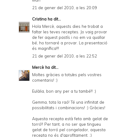
Mari
21 de gener del 2010, a les 20:09
Cristina
ha dit...
Hola Mercè, aquests dies he trobat a
faltar les teves receptes. Jo vaig provar
de fer aquest pastís i no em va quallar
bé, ho tornaré a provar. La presentació
és magnífica!!!
21 de gener del 2010, a les 22:52
Mercè
ha dit...
Moltes gràcies a tots/es pels vostres
comentaris! :)
Eulàlia, bon any per a tu també!! :)
Gemma, tota la raó! Té una infinitat de
possibilitats i combinacions! :) Gràcies!
Aquesta recepta està feta amb gelat de
torró!! Per tant, a no ser que tingueu
gelat de torró pel congelador, aquesta
recepta no és d'aprofitament. ;)