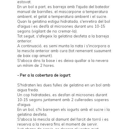
estovat.
En un bol a part, es barreja amb l'ajuda del batedor
manual de barnilles, el mascarpone a temperatura
ambient, el gelat a temperatura ambient i el sucre.
Quan la gelatina estigui hidratada, s'enretira del bol
d'aigua i es desfà al microones durant uns 10-15
segons (vigilant de no cremar-la).
Tot seguit, s'afegeix la gelatina desfeta a la barreja
anterior.
A continuació, es semi munta la nata i s'incorpora a
la mescla anterior amb cura (tot remenant suaument
de baix cap amunt).
S'aboca dins la base i es deixa quallar a la nevera
un mínim de 2 hores.
- Per a la cobertura de iogurt:
S'hidraten les dues fulles de gelatina en un bol amb
aigua freda.
Un cop hidratades, es desfan al microones durant
10-15 segons juntament amb 2 cullerades soperes
d'aigua.
En un bol, s'hi barregen els iogurts amb el sucre i la
gelatina desfeta.
S'aboca la mescla al damunt del farcit de torró i es
reserva a la nevera fins el moment de servir.