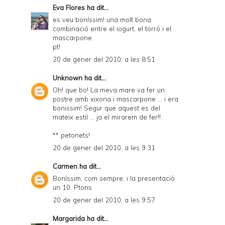
Eva Flores
ha dit...
es veu boníssim! una molt bona
combinació entre el iogurt, el torró i el
mascarpone.
pt!
20 de gener del 2010, a les 8:51
Unknown
ha dit...
Oh! que bo! La meva mare va fer un
postre amb xixona i mascarpone ... i era
bonissim! Segur que aquest es del
mateix estil ... ja el mirarem de fer!!
** petonets!
20 de gener del 2010, a les 9:31
Carmen
ha dit...
Boníssim, com sempre, i la presentació
un 10. Ptons
20 de gener del 2010, a les 9:57
Margarida
ha dit...