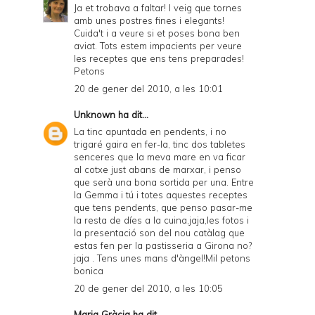
Ja et trobava a faltar! I veig que tornes
amb unes postres fines i elegants!
Cuida't i a veure si et poses bona ben
aviat. Tots estem impacients per veure
les receptes que ens tens preparades!
Petons
20 de gener del 2010, a les 10:01
Unknown
ha dit...
La tinc apuntada en pendents, i no
trigaré gaira en fer-la, tinc dos tabletes
senceres que la meva mare en va ficar
al cotxe just abans de marxar, i penso
que serà una bona sortida per una. Entre
la Gemma i tú i totes aquestes receptes
que tens pendents, que penso pasar-me
la resta de díes a la cuina,jaja,les fotos i
la presentació son del nou catàlag que
estas fen per la pastisseria a Girona no?
jaja . Tens unes mans d'àngel!Mil petons
bonica
20 de gener del 2010, a les 10:05
Maria Gràcia ha dit...