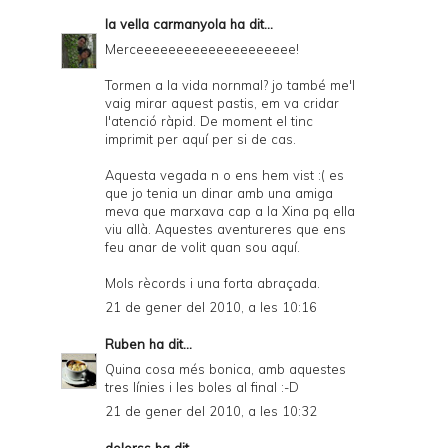
la vella carmanyola
ha dit...
Merceeeeeeeeeeeeeeeeeeee!
Tormen a la vida nornmal? jo també me'l
vaig mirar aquest pastis, em va cridar
l'atenció ràpid. De moment el tinc
imprimit per aquí per si de cas.
Aquesta vegada n o ens hem vist :( es
que jo tenia un dinar amb una amiga
meva que marxava cap a la Xina pq ella
viu allà. Aquestes aventureres que ens
feu anar de volit quan sou aquí.
Mols rècords i una forta abraçada.
21 de gener del 2010, a les 10:16
Ruben
ha dit...
Quina cosa més bonica, amb aquestes
tres línies i les boles al final :-D
21 de gener del 2010, a les 10:32