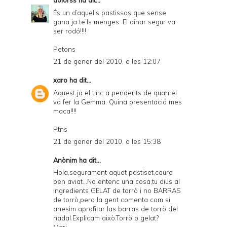
dolorss
ha dit...
És un d’aquells pastissos que sense
gana ja te’ls menges. El dinar segur va
ser rodó!!!!
Petons
21 de gener del 2010, a les 12:07
xaro
ha dit...
Aquest ja el tinc a pendents de quan el
va fer la Gemma. Quina presentació mes
maca!!!!
Ptns
21 de gener del 2010, a les 15:38
Anònim ha dit...
Hola,segurament aquet pastiset,caura
ben aviat...No entenc una cosa,tu dius al
ingredients GELAT de torrò i no BARRAS
de torrò,pero la gent comenta com si
anesim aprofitar las barras de torrò del
nadal.Explicam això.Torrò o gelat?