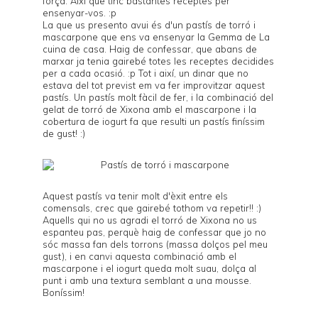
força. Així que tinc bastantes receptes per
ensenyar-vos. :p
La que us presento avui és d'un pastís de torró i
mascarpone que ens va ensenyar la Gemma de
La
cuina de casa
. Haig de confessar, que abans de
marxar ja tenia gairebé totes les receptes decidides
per a cada ocasió. :p Tot i així, un dinar que no
estava del tot previst em va fer improvitzar aquest
pastís. Un pastís molt fàcil de fer, i la combinació del
gelat de torró de Xixona amb el mascarpone i la
cobertura de iogurt fa que resulti un pastís finíssim
de gust! :)
Aquest pastís va tenir molt d'èxit entre els
comensals, crec que gairebé tothom va repetir!! :)
Aquells qui no us agradi el torró de Xixona no us
espanteu pas, perquè haig de confessar que jo no
sóc massa fan dels torrons (massa dolços pel meu
gust), i en canvi aquesta combinació amb el
mascarpone i el iogurt queda molt suau, dolça al
punt i amb una textura semblant a una mousse.
Boníssim!