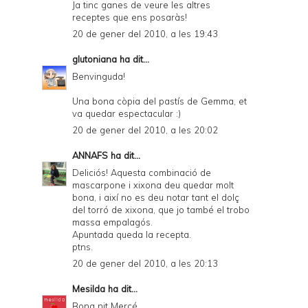
Ja tinc ganes de veure les altres
receptes que ens posaràs!
20 de gener del 2010, a les 19:43
glutoniana
ha dit...
Benvinguda!
Una bona còpia del pastís de Gemma, et
va quedar espectacular :)
20 de gener del 2010, a les 20:02
ANNAFS
ha dit...
Deliciós! Aquesta combinació de
mascarpone i xixona deu quedar molt
bona, i així no es deu notar tant el dolç
del torró de xixona, que jo també el trobo
massa empalagós.
Apuntada queda la recepta.
ptns.
20 de gener del 2010, a les 20:13
Mesilda
ha dit...
Bona nit Mercé.