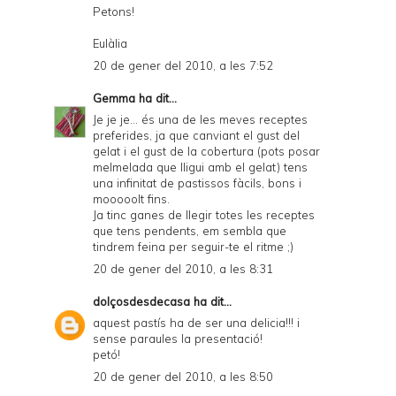
Petons!
Eulàlia
20 de gener del 2010, a les 7:52
Gemma
ha dit...
Je je je... és una de les meves receptes
preferides, ja que canviant el gust del
gelat i el gust de la cobertura (pots posar
melmelada que lligui amb el gelat) tens
una infinitat de pastissos fàcils, bons i
mooooolt fins.
Ja tinc ganes de llegir totes les receptes
que tens pendents, em sembla que
tindrem feina per seguir-te el ritme ;)
20 de gener del 2010, a les 8:31
dolçosdesdecasa
ha dit...
aquest pastís ha de ser una delicia!!! i
sense paraules la presentació!
petó!
20 de gener del 2010, a les 8:50