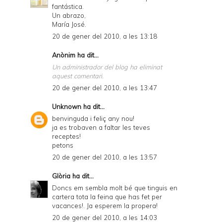
fantástica.
Un abrazo,
María José.
20 de gener del 2010, a les 13:18
Anònim ha dit...
Un administrador del blog ha eliminat
aquest comentari.
20 de gener del 2010, a les 13:47
Unknown
ha dit...
benvinguda i feliç any nou!
ja es trobaven a faltar les teves
receptes!
petons
20 de gener del 2010, a les 13:57
Glòria
ha dit...
Doncs em sembla molt bé que tinguis en
cartera tota la feina que has fet per
vacances!. Ja esperem la propera!
20 de gener del 2010, a les 14:03