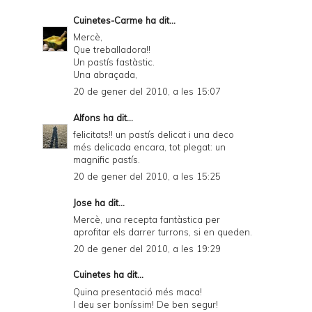
Cuinetes-Carme
ha dit...
Mercè,
Que treballadora!!
Un pastís fastàstic.
Una abraçada,
20 de gener del 2010, a les 15:07
Alfons
ha dit...
felicitats!! un pastís delicat i una deco
més delicada encara, tot plegat: un
magnific pastís.
20 de gener del 2010, a les 15:25
Jose
ha dit...
Mercè, una recepta fantàstica per
aprofitar els darrer turrons, si en queden.
20 de gener del 2010, a les 19:29
Cuinetes
ha dit...
Quina presentació més maca!
I deu ser boníssim! De ben segur!