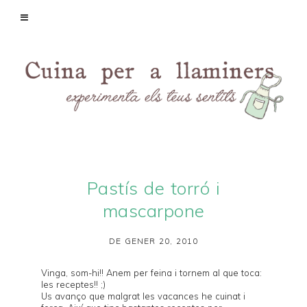
Pastís de torró i
mascarpone
DE GENER 20, 2010
Vinga, som-hi!! Anem per feina i tornem al que toca:
les receptes!! ;)
Us avanço que malgrat les vacances he cuinat i