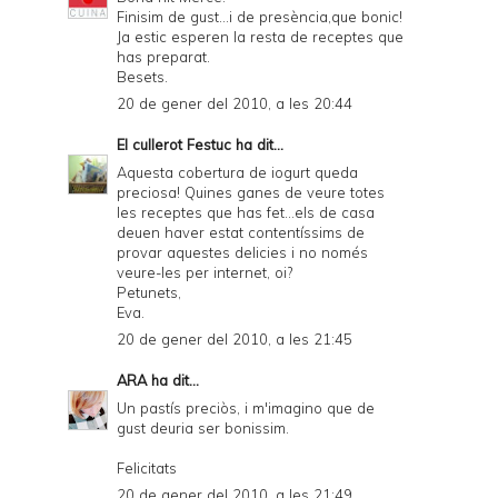
Finisim de gust...i de presència,que bonic!
Ja estic esperen la resta de receptes que
has preparat.
Besets.
20 de gener del 2010, a les 20:44
El cullerot Festuc
ha dit...
Aquesta cobertura de iogurt queda
preciosa! Quines ganes de veure totes
les receptes que has fet...els de casa
deuen haver estat contentíssims de
provar aquestes delicies i no només
veure-les per internet, oi?
Petunets,
Eva.
20 de gener del 2010, a les 21:45
ARA
ha dit...
Un pastís preciòs, i m'imagino que de
gust deuria ser bonissim.
Felicitats
20 de gener del 2010, a les 21:49