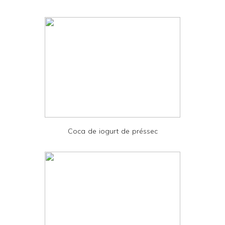
n
d
l
y
a
n
d
P
D
Coca de iogurt de préssec
F