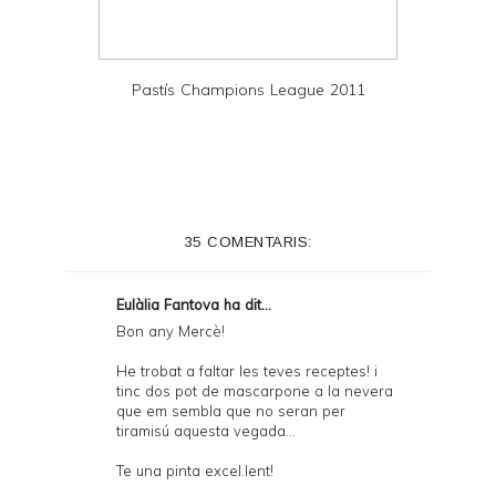
Pastís Champions League 2011
35 COMENTARIS:
Eulàlia Fantova ha dit...
Bon any Mercè!
He trobat a faltar les teves receptes! i
tinc dos pot de mascarpone a la nevera
que em sembla que no seran per
tiramisú aquesta vegada...
Te una pinta excel.lent!