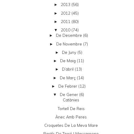
2013
(56)
►
2012
(45)
►
2011
(80)
►
2010
(74)
▼
De Desembre
(6)
►
De Novembre
(7)
►
De Juny
(5)
►
De Maig
(11)
►
D’abril
(13)
►
De Març
(14)
►
De Febrer
(12)
►
De Gener
(6)
▼
Catànies
Tortell De Reis
Ànec Amb Peres
Croquetes De La Meva Mare
Pastís De Torró I Mascarpone