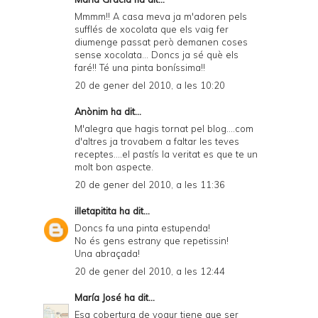
Mmmm!! A casa meva ja m'adoren pels
sufflés de xocolata que els vaig fer
diumenge passat però demanen coses
sense xocolata... Doncs ja sé què els
faré!! Té una pinta boníssima!!
20 de gener del 2010, a les 10:20
Anònim ha dit...
M'alegra que hagis tornat pel blog....com
d'altres ja trovabem a faltar les teves
receptes....el pastís la veritat es que te un
molt bon aspecte.
20 de gener del 2010, a les 11:36
illetapitita
ha dit...
Doncs fa una pinta estupenda!
No és gens estrany que repetissin!
Una abraçada!
20 de gener del 2010, a les 12:44
María José
ha dit...
Esa cobertura de yogur tiene que ser