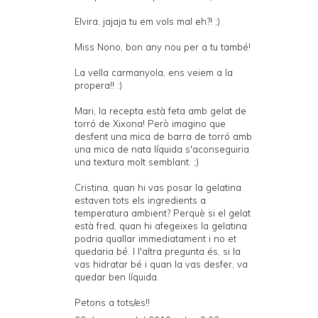
Elvira, jajaja tu em vols mal eh?! ;)
Miss Nono, bon any nou per a tu també!
La vella carmanyola, ens veiem a la
propera!! :)
Mari, la recepta està feta amb gelat de
torró de Xixona! Però imagino que
desfent una mica de barra de torró amb
una mica de nata líquida s'aconseguiria
una textura molt semblant. ;)
Cristina, quan hi vas posar la gelatina
estaven tots els ingredients a
temperatura ambient? Perquè si el gelat
està fred, quan hi afegeixes la gelatina
podria quallar immediatament i no et
quedaria bé. I l'altra pregunta és, si la
vas hidratar bé i quan la vas desfer, va
quedar ben líquida.
Petons a tots/es!!