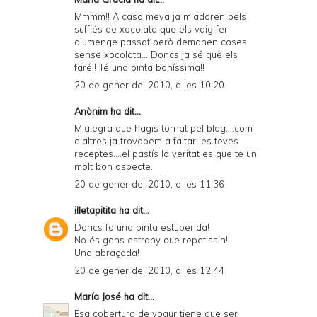
Mmmm!! A casa meva ja m'adoren pels
sufflés de xocolata que els vaig fer
diumenge passat però demanen coses
sense xocolata... Doncs ja sé què els
faré!! Té una pinta boníssima!!
20 de gener del 2010, a les 10:20
Anònim ha dit...
M'alegra que hagis tornat pel blog....com
d'altres ja trovabem a faltar les teves
receptes....el pastís la veritat es que te un
molt bon aspecte.
20 de gener del 2010, a les 11:36
illetapitita
ha dit...
Doncs fa una pinta estupenda!
No és gens estrany que repetissin!
Una abraçada!
20 de gener del 2010, a les 12:44
María José
ha dit...
Esa cobertura de yogur tiene que ser