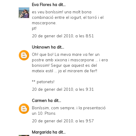
Eva Flores
ha dit...
es veu boníssim! una molt bona
combinació entre el iogurt, el torró i el
mascarpone.
pt!
20 de gener del 2010, a les 8:51
Unknown
ha dit...
Oh! que bo! La meva mare va fer un
postre amb xixona i mascarpone ... i era
bonissim! Segur que aquest es del
mateix estil ... ja el mirarem de fer!!
** petonets!
20 de gener del 2010, a les 9:31
Carmen
ha dit...
Boníssim, com sempre, i la presentació
un 10. Ptons
20 de gener del 2010, a les 9:57
Margarida
ha dit...