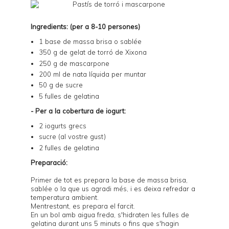
Ingredients: (per a 8-10 persones)
1 base de
massa brisa
o
sablée
350 g de gelat de torró de Xixona
250 g de mascarpone
200 ml de nata líquida per muntar
50 g de sucre
5 fulles de gelatina
- Per a la cobertura de iogurt:
2 iogurts grecs
sucre (al vostre gust)
2 fulles de gelatina
Preparació:
Primer de tot es prepara la base de massa brisa,
sablée o la que us agradi més, i es deixa refredar a
temperatura ambient.
Mentrestant, es prepara el farcit.
En un bol amb aigua freda, s'hidraten les fulles de
gelatina durant uns 5 minuts o fins que s'hagin