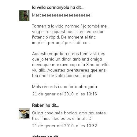
la vella carmanyola
ha dit...
Merceeeeeeeeeeeeeeeeeeee!
Tormen a la vida nornmal? jo també me'l
vaig mirar aquest pastis, em va cridar
l'atenció ràpid. De moment el tinc
imprimit per aquí per si de cas.
Aquesta vegada n o ens hem vist :( es
que jo tenia un dinar amb una amiga
meva que marxava cap a la Xina pq ella
viu allà. Aquestes aventureres que ens
feu anar de volit quan sou aquí.
Mols rècords i una forta abraçada.
21 de gener del 2010, a les 10:16
Ruben
ha dit...
Quina cosa més bonica, amb aquestes
tres línies i les boles al final :-D
21 de gener del 2010, a les 10:32