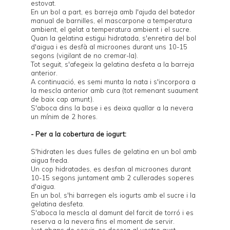
estovat.
En un bol a part, es barreja amb l'ajuda del batedor
manual de barnilles, el mascarpone a temperatura
ambient, el gelat a temperatura ambient i el sucre.
Quan la gelatina estigui hidratada, s'enretira del bol
d'aigua i es desfà al microones durant uns 10-15
segons (vigilant de no cremar-la).
Tot seguit, s'afegeix la gelatina desfeta a la barreja
anterior.
A continuació, es semi munta la nata i s'incorpora a
la mescla anterior amb cura (tot remenant suaument
de baix cap amunt).
S'aboca dins la base i es deixa quallar a la nevera
un mínim de 2 hores.
- Per a la cobertura de iogurt:
S'hidraten les dues fulles de gelatina en un bol amb
aigua freda.
Un cop hidratades, es desfan al microones durant
10-15 segons juntament amb 2 cullerades soperes
d'aigua.
En un bol, s'hi barregen els iogurts amb el sucre i la
gelatina desfeta.
S'aboca la mescla al damunt del farcit de torró i es
reserva a la nevera fins el moment de servir.