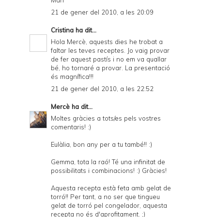
Mari
21 de gener del 2010, a les 20:09
Cristina
ha dit...
Hola Mercè, aquests dies he trobat a
faltar les teves receptes. Jo vaig provar
de fer aquest pastís i no em va quallar
bé, ho tornaré a provar. La presentació
és magnífica!!!
21 de gener del 2010, a les 22:52
Mercè
ha dit...
Moltes gràcies a tots/es pels vostres
comentaris! :)
Eulàlia, bon any per a tu també!! :)
Gemma, tota la raó! Té una infinitat de
possibilitats i combinacions! :) Gràcies!
Aquesta recepta està feta amb gelat de
torró!! Per tant, a no ser que tingueu
gelat de torró pel congelador, aquesta
recepta no és d'aprofitament. ;)