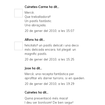
Cuinetes-Carme
ha dit...
Mercè,
Que treballadora!!
Un pastís fastàstic.
Una abraçada,
20 de gener del 2010, a les 15:07
Alfons
ha dit...
felicitats!! un pastís delicat i una deco
més delicada encara, tot plegat: un
magnific pastís.
20 de gener del 2010, a les 15:25
Jose
ha dit...
Mercè, una recepta fantàstica per
aprofitar els darrer turrons, si en queden.
20 de gener del 2010, a les 19:29
Cuinetes
ha dit...
Quina presentació més maca!
I deu ser boníssim! De ben segur!