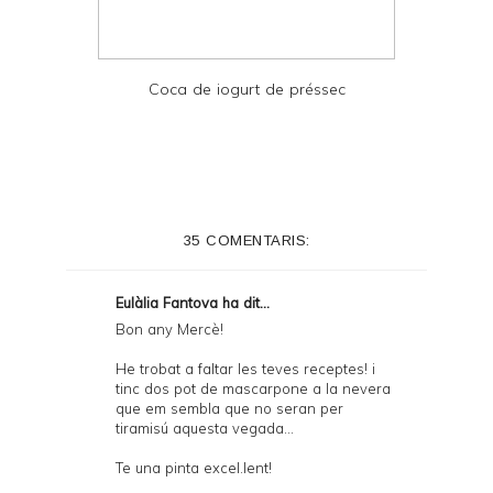
Coca de iogurt de préssec
35 COMENTARIS:
Eulàlia Fantova ha dit...
Bon any Mercè!
He trobat a faltar les teves receptes! i
tinc dos pot de mascarpone a la nevera
que em sembla que no seran per
tiramisú aquesta vegada...
Te una pinta excel.lent!