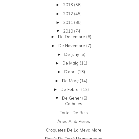
2013
(56)
►
2012
(45)
►
2011
(80)
►
2010
(74)
▼
De Desembre
(6)
►
De Novembre
(7)
►
De Juny
(5)
►
De Maig
(11)
►
D’abril
(13)
►
De Març
(14)
►
De Febrer
(12)
►
De Gener
(6)
▼
Catànies
Tortell De Reis
Ànec Amb Peres
Croquetes De La Meva Mare
Pastís De Torró I Mascarpone