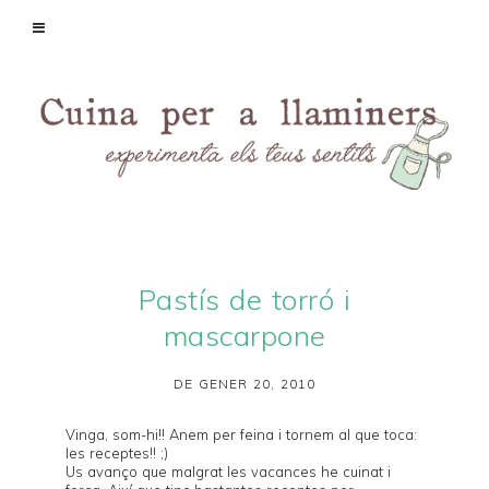
Pastís de torró i
mascarpone
DE GENER 20, 2010
Vinga, som-hi!! Anem per feina i tornem al que toca:
les receptes!! ;)
Us avanço que malgrat les vacances he cuinat i