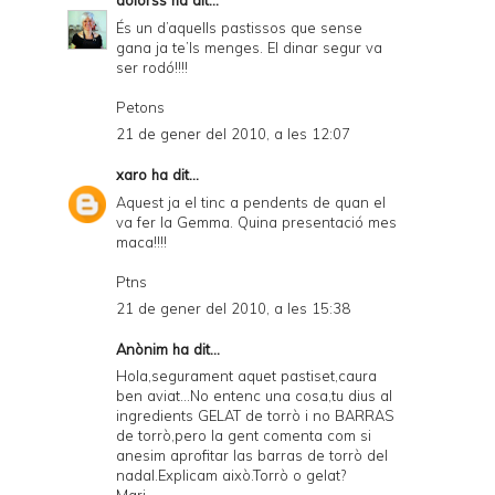
dolorss
ha dit...
És un d’aquells pastissos que sense
gana ja te’ls menges. El dinar segur va
ser rodó!!!!
Petons
21 de gener del 2010, a les 12:07
xaro
ha dit...
Aquest ja el tinc a pendents de quan el
va fer la Gemma. Quina presentació mes
maca!!!!
Ptns
21 de gener del 2010, a les 15:38
Anònim ha dit...
Hola,segurament aquet pastiset,caura
ben aviat...No entenc una cosa,tu dius al
ingredients GELAT de torrò i no BARRAS
de torrò,pero la gent comenta com si
anesim aprofitar las barras de torrò del
nadal.Explicam això.Torrò o gelat?