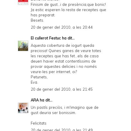
Finisim de gust...i de presència,que bonic!
Ja estic esperen la resta de receptes que
has preparat.
Besets.
20 de gener del 2010, a les 20:44
El cullerot Festuc
ha dit...
Aquesta cobertura de iogurt queda
preciosa! Quines ganes de veure totes
les receptes que has fet...els de casa
deuen haver estat contentíssims de
provar aquestes delicies i no només
veure-les per internet, oi?
Petunets,
Eva.
20 de gener del 2010, a les 21:45
ARA
ha dit...
Un pastís preciòs, i m'imagino que de
gust deuria ser bonissim.
Felicitats
20 de gener del 2010, a les 21:49