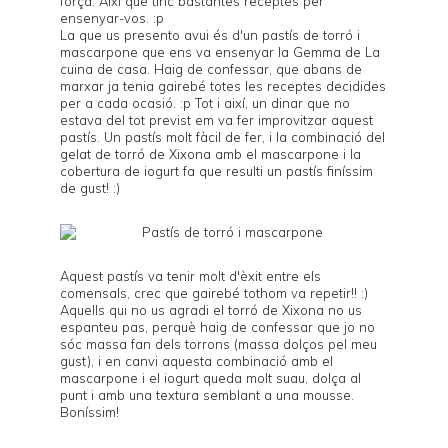
força. Així que tinc bastantes receptes per
ensenyar-vos. :p
La que us presento avui és d'un pastís de torró i
mascarpone que ens va ensenyar la Gemma de
La
cuina de casa
. Haig de confessar, que abans de
marxar ja tenia gairebé totes les receptes decidides
per a cada ocasió. :p Tot i així, un dinar que no
estava del tot previst em va fer improvitzar aquest
pastís. Un pastís molt fàcil de fer, i la combinació del
gelat de torró de Xixona amb el mascarpone i la
cobertura de iogurt fa que resulti un pastís finíssim
de gust! :)
Aquest pastís va tenir molt d'èxit entre els
comensals, crec que gairebé tothom va repetir!! :)
Aquells qui no us agradi el torró de Xixona no us
espanteu pas, perquè haig de confessar que jo no
sóc massa fan dels torrons (massa dolços pel meu
gust), i en canvi aquesta combinació amb el
mascarpone i el iogurt queda molt suau, dolça al
punt i amb una textura semblant a una mousse.
Boníssim!