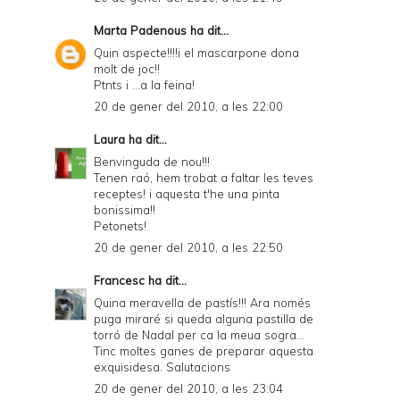
Marta Padenous
ha dit...
Quin aspecte!!!!i el mascarpone dona
molt de joc!!
Ptnts i ...a la feina!
20 de gener del 2010, a les 22:00
Laura
ha dit...
Benvinguda de nou!!!
Tenen raó, hem trobat a faltar les teves
receptes! i aquesta t'he una pinta
bonissima!!
Petonets!
20 de gener del 2010, a les 22:50
Francesc
ha dit...
Quina meravella de pastís!!! Ara només
puga miraré si queda alguna pastilla de
torró de Nadal per ca la meua sogra...
Tinc moltes ganes de preparar aquesta
exquisidesa. Salutacions
20 de gener del 2010, a les 23:04