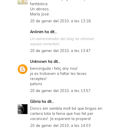
fantástica.
Un abrazo,
María José.
20 de gener del 2010, a les 13:18
Anònim ha dit...
Un administrador del blog ha eliminat
aquest comentari.
20 de gener del 2010, a les 13:47
Unknown
ha dit...
benvinguda i feliç any nou!
ja es trobaven a faltar les teves
receptes!
petons
20 de gener del 2010, a les 13:57
Glòria
ha dit...
Doncs em sembla molt bé que tinguis en
cartera tota la feina que has fet per
vacances!. Ja esperem la propera!
20 de gener del 2010, a les 14:03