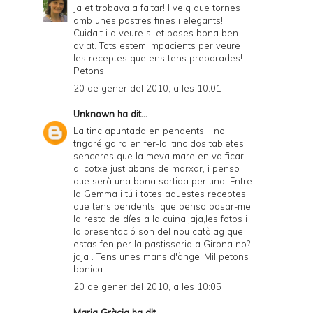
Ja et trobava a faltar! I veig que tornes
amb unes postres fines i elegants!
Cuida't i a veure si et poses bona ben
aviat. Tots estem impacients per veure
les receptes que ens tens preparades!
Petons
20 de gener del 2010, a les 10:01
Unknown
ha dit...
La tinc apuntada en pendents, i no
trigaré gaira en fer-la, tinc dos tabletes
senceres que la meva mare en va ficar
al cotxe just abans de marxar, i penso
que serà una bona sortida per una. Entre
la Gemma i tú i totes aquestes receptes
que tens pendents, que penso pasar-me
la resta de díes a la cuina,jaja,les fotos i
la presentació son del nou catàlag que
estas fen per la pastisseria a Girona no?
jaja . Tens unes mans d'àngel!Mil petons
bonica
20 de gener del 2010, a les 10:05
Maria Gràcia ha dit...