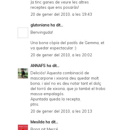
Ja tinc ganes de veure les altres
receptes que ens posaràs!
20 de gener del 2010, a les 19:43
glutoniana
ha dit...
Benvinguda!
Una bona còpia del pastís de Gemma, et
va quedar espectacular :)
20 de gener del 2010, a les 20:02
ANNAFS
ha dit...
Deliciós! Aquesta combinació de
mascarpone i xixona deu quedar molt
bona, i així no es deu notar tant el dolç
del torró de xixona, que jo també el trobo
massa empalagós.
Apuntada queda la recepta.
ptns.
20 de gener del 2010, a les 20:13
Mesilda
ha dit...
Bona nit Mercé.