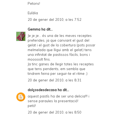
Petons!
Eulàlia
20 de gener del 2010, a les 7:52
Gemma
ha dit...
Je je je... és una de les meves receptes
preferides, ja que canviant el gust del
gelat i el gust de la cobertura (pots posar
melmelada que lligui amb el gelat) tens
una infinitat de pastissos fàcils, bons i
mooooolt fins.
Ja tinc ganes de llegir totes les receptes
que tens pendents, em sembla que
tindrem feina per seguir-te el ritme ;)
20 de gener del 2010, a les 8:31
dolçosdesdecasa
ha dit...
aquest pastís ha de ser una delicia!!! i
sense paraules la presentació!
petó!
20 de gener del 2010, a les 8:50