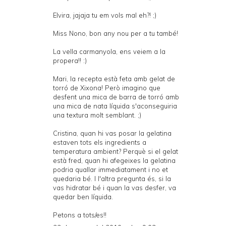
Elvira, jajaja tu em vols mal eh?! ;)
Miss Nono, bon any nou per a tu també!
La vella carmanyola, ens veiem a la
propera!! :)
Mari, la recepta està feta amb gelat de
torró de Xixona! Però imagino que
desfent una mica de barra de torró amb
una mica de nata líquida s'aconseguiria
una textura molt semblant. ;)
Cristina, quan hi vas posar la gelatina
estaven tots els ingredients a
temperatura ambient? Perquè si el gelat
està fred, quan hi afegeixes la gelatina
podria quallar immediatament i no et
quedaria bé. I l'altra pregunta és, si la
vas hidratar bé i quan la vas desfer, va
quedar ben líquida.
Petons a tots/es!!