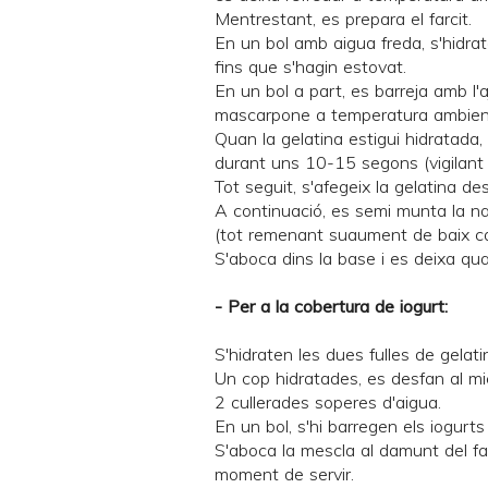
Mentrestant, es prepara el farcit.
En un bol amb aigua freda, s'hidrat
fins que s'hagin estovat.
En un bol a part, es barreja amb l'
mascarpone a temperatura ambient,
Quan la gelatina estigui hidratada, 
durant uns 10-15 segons (vigilant 
Tot seguit, s'afegeix la gelatina des
A continuació, es semi munta la na
(tot remenant suaument de baix c
S'aboca dins la base i es deixa qua
- Per a la cobertura de iogurt:
S'hidraten les dues fulles de gelat
Un cop hidratades, es desfan al 
2 cullerades soperes d'aigua.
En un bol, s'hi barregen els iogurts
S'aboca la mescla al damunt del farc
moment de servir.