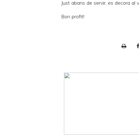
Just abans de servir, es decora al 
Bon profit!
P
r
i
n
t
e
r
F
r
i
e