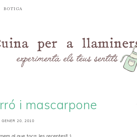
BOTIGA
orró i mascarpone
 GENER 20, 2010
nem al que toca: les receptes!! ;)