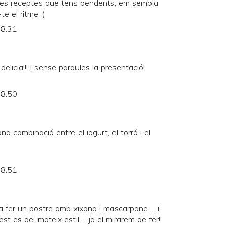
s les receptes que tens pendents, em sembla
e el ritme ;)
 8:31
elicia!!! i sense paraules la presentació!
 8:50
a combinació entre el iogurt, el torró i el
 8:51
fer un postre amb xixona i mascarpone ... i
 es del mateix estil ... ja el mirarem de fer!!