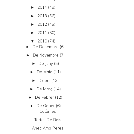
2014
(49)
►
2013
(56)
►
2012
(45)
►
2011
(80)
►
2010
(74)
▼
De Desembre
(6)
►
De Novembre
(7)
►
De Juny
(5)
►
De Maig
(11)
►
D’abril
(13)
►
De Març
(14)
►
De Febrer
(12)
►
De Gener
(6)
▼
Catànies
Tortell De Reis
Ànec Amb Peres