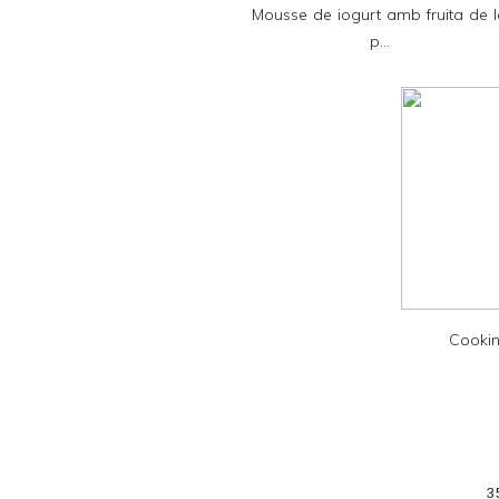
Mousse de iogurt amb fruita de 
n
p...
d
l
y
a
n
d
P
D
F
Cookin
3