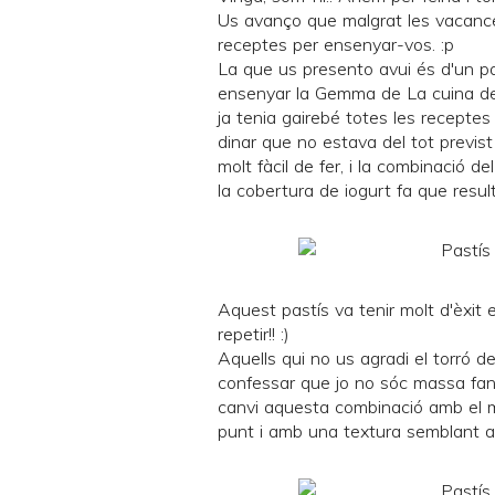
Us avanço que malgrat les vacances
receptes per ensenyar-vos. :p
La que us presento avui és d'un p
ensenyar la Gemma de
La cuina d
ja tenia gairebé totes les receptes 
dinar que no estava del tot previst
molt fàcil de fer, i la combinació 
la cobertura de iogurt fa que resulti
Aquest pastís va tenir molt d'èxit
repetir!! :)
Aquells qui no us agradi el torró 
confessar que jo no sóc massa fan 
canvi aquesta combinació amb el m
punt i amb una textura semblant 