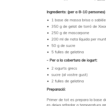
Ingredients: (per a 8-10 persones)
1 base de
massa brisa
o
sablée
350 g de gelat de torró de Xix
250 g de mascarpone
200 ml de nata líquida per mun
50 g de sucre
5 fulles de gelatina
- Per a la cobertura de iogurt:
2 iogurts grecs
sucre (al vostre gust)
2 fulles de gelatina
Preparació:
Primer de tot es prepara la base d
es deixa refredar a temperatura am