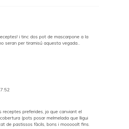
 receptes! i tinc dos pot de mascarpone a la
 seran per tiramisú aquesta vegada...
 7:52
es receptes preferides, ja que canviant el
a cobertura (pots posar melmelada que lligui
tat de pastissos fàcils, bons i mooooolt fins.