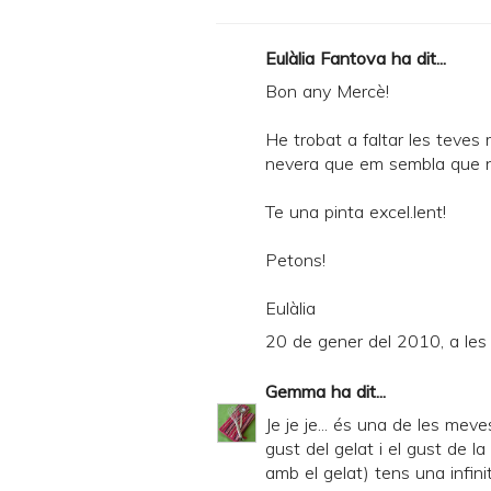
Eulàlia Fantova ha dit...
Bon any Mercè!
He trobat a faltar les teves
nevera que em sembla que no
Te una pinta excel.lent!
Petons!
Eulàlia
20 de gener del 2010, a les
Gemma
ha dit...
Je je je... és una de les mev
gust del gelat i el gust de l
amb el gelat) tens una infini