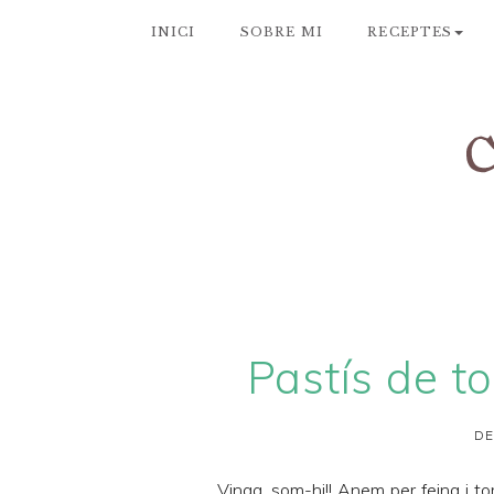
INICI
SOBRE MI
RECEPTES
Pastís de t
DE
Vinga, som-hi!! Anem per feina i tor