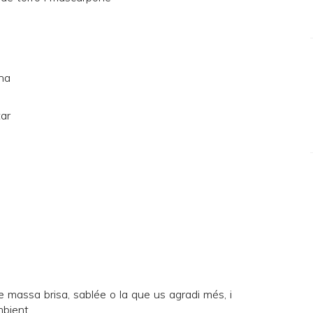
ona
tar
e massa brisa, sablée o la que us agradi més, i
bient.