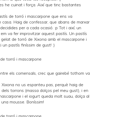
 he cuinat i força. Així que tinc bastantes
astís de torró i mascarpone que ens va
e casa
. Haig de confessar, que abans de marxar
decidides per a cada ocasió. :p Tot i així, un
 em va fer improvitzar aquest pastís. Un pastís
del gelat de torró de Xixona amb el mascarpone i
 un pastís finíssim de gust! :)
 entre els comensals, crec que gairebé tothom va
de Xixona no us espanteu pas, perquè haig de
dels torrons (massa dolços pel meu gust), i en
ascarpone i el iogurt queda molt suau, dolça al
a una mousse. Boníssim!