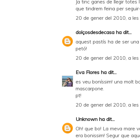
Ja tinc ganes de llegir tote
que tindrem feina per seguir-t
20 de gener del 2010, a les
dolçosdesdecasa
ha dit...
aquest pastís ha de ser una d
petó!
20 de gener del 2010, a les
Eva Flores
ha dit...
es veu boníssim! una molt bon
mascarpone.
pt!
20 de gener del 2010, a les
Unknown
ha dit...
Oh! que bo! La meva mare va 
era bonissim! Segur que aquest