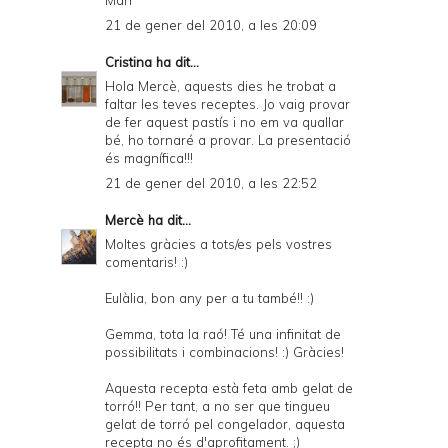
Mari
21 de gener del 2010, a les 20:09
Cristina
ha dit...
Hola Mercè, aquests dies he trobat a
faltar les teves receptes. Jo vaig provar
de fer aquest pastís i no em va quallar
bé, ho tornaré a provar. La presentació
és magnífica!!!
21 de gener del 2010, a les 22:52
Mercè
ha dit...
Moltes gràcies a tots/es pels vostres
comentaris! :)
Eulàlia, bon any per a tu també!! :)
Gemma, tota la raó! Té una infinitat de
possibilitats i combinacions! :) Gràcies!
Aquesta recepta està feta amb gelat de
torró!! Per tant, a no ser que tingueu
gelat de torró pel congelador, aquesta
recepta no és d'aprofitament. ;)