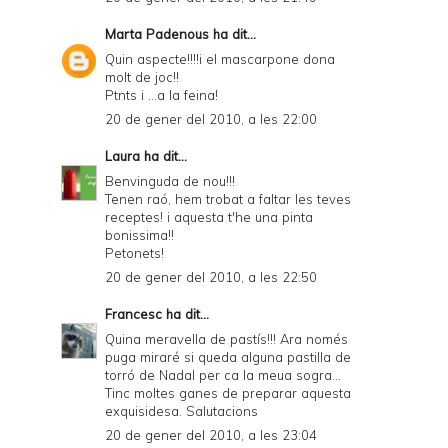
Marta Padenous
ha dit...
Quin aspecte!!!!i el mascarpone dona
molt de joc!!
Ptnts i ...a la feina!
20 de gener del 2010, a les 22:00
Laura
ha dit...
Benvinguda de nou!!!
Tenen raó, hem trobat a faltar les teves
receptes! i aquesta t'he una pinta
bonissima!!
Petonets!
20 de gener del 2010, a les 22:50
Francesc
ha dit...
Quina meravella de pastís!!! Ara només
puga miraré si queda alguna pastilla de
torró de Nadal per ca la meua sogra...
Tinc moltes ganes de preparar aquesta
exquisidesa. Salutacions
20 de gener del 2010, a les 23:04