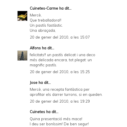
Cuinetes-Carme
ha dit...
Mercè,
Que treballadora!!
Un pastís fastàstic.
Una abraçada,
20 de gener del 2010, a les 15:07
Alfons
ha dit...
felicitats!! un pastís delicat i una deco
més delicada encara, tot plegat: un
magnific pastís.
20 de gener del 2010, a les 15:25
Jose
ha dit...
Mercè, una recepta fantàstica per
aprofitar els darrer turrons, si en queden.
20 de gener del 2010, a les 19:29
Cuinetes
ha dit...
Quina presentació més maca!
I deu ser boníssim! De ben segur!