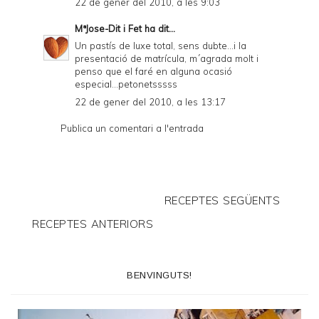
22 de gener del 2010, a les 9:03
MªJose-Dit i Fet
ha dit...
Un pastís de luxe total, sens dubte...i la
presentació de matrícula, m´agrada molt i
penso que el faré en alguna ocasió
especial...petonetsssss
22 de gener del 2010, a les 13:17
Publica un comentari a l'entrada
RECEPTES SEGÜENTS
RECEPTES ANTERIORS
BENVINGUTS!