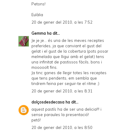
Petons!
Eulàlia
20 de gener del 2010, a les 7:52
Gemma
ha dit...
Je je je... és una de les meves receptes
preferides, ja que canviant el gust del
gelat i el gust de la cobertura (pots posar
melmelada que lligui amb el gelat) tens
una infinitat de pastissos fàcils, bons i
mooooolt fins.
Ja tinc ganes de llegir totes les receptes
que tens pendents, em sembla que
tindrem feina per seguir-te el ritme ;)
20 de gener del 2010, a les 8:31
dolçosdesdecasa
ha dit...
aquest pastís ha de ser una delicia!!! i
sense paraules la presentació!
petó!
20 de gener del 2010, a les 8:50