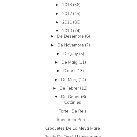
2013
(56)
►
2012
(45)
►
2011
(80)
►
2010
(74)
▼
De Desembre
(6)
►
De Novembre
(7)
►
De Juny
(5)
►
De Maig
(11)
►
D’abril
(13)
►
De Març
(14)
►
De Febrer
(12)
►
De Gener
(6)
▼
Catànies
Tortell De Reis
Ànec Amb Peres
Croquetes De La Meva Mare
Pastís De Torró I Mascarpone