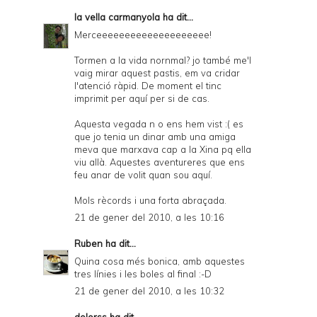
la vella carmanyola
ha dit...
Merceeeeeeeeeeeeeeeeeeee!
Tormen a la vida nornmal? jo també me'l
vaig mirar aquest pastis, em va cridar
l'atenció ràpid. De moment el tinc
imprimit per aquí per si de cas.
Aquesta vegada n o ens hem vist :( es
que jo tenia un dinar amb una amiga
meva que marxava cap a la Xina pq ella
viu allà. Aquestes aventureres que ens
feu anar de volit quan sou aquí.
Mols rècords i una forta abraçada.
21 de gener del 2010, a les 10:16
Ruben
ha dit...
Quina cosa més bonica, amb aquestes
tres línies i les boles al final :-D
21 de gener del 2010, a les 10:32