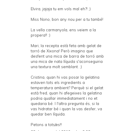
Elvira, jajaja tu em vols mal eh?! ;)
Miss Nono, bon any nou per a tu també!
La vella carmanyola, ens veiem a la
propera!! :)
Mari, la recepta està feta amb gelat de
torró de Xixona! Però imagino que
desfent una mica de barra de torró amb
una mica de nata líquida s'aconseguiria
una textura molt semblant. ;)
Cristina, quan hi vas posar la gelatina
estaven tots els ingredients a
temperatura ambient? Perquè si el gelat
està fred, quan hi afegeixes la gelatina
podria quallar immediatament i no et
quedaria bé. I l'altra pregunta és, si la
vas hidratar bé i quan la vas desfer, va
quedar ben líquida.
Petons a tots/es!!