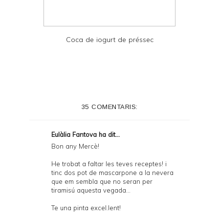
Coca de iogurt de préssec
35 COMENTARIS:
Eulàlia Fantova ha dit...
Bon any Mercè!
He trobat a faltar les teves receptes! i
tinc dos pot de mascarpone a la nevera
que em sembla que no seran per
tiramisú aquesta vegada...
Te una pinta excel.lent!