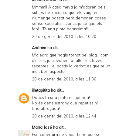
Mmmm!! A casa meva ja m'adoren pels
sufflés de xocolata que els vaig fer
diumenge passat però demanen coses
sense xocolata... Doncs ja sé què els
faré!! Té una pinta boníssima!!
20 de gener del 2010, a les 10:20
Anònim ha dit...
M'alegra que hagis tornat pel blog....com
d'altres ja trovabem a faltar les teves
receptes....el pastís la veritat es que te un
molt bon aspecte.
20 de gener del 2010, a les 11:36
illetapitita
ha dit...
Doncs fa una pinta estupenda!
No és gens estrany que repetissin!
Una abraçada!
20 de gener del 2010, a les 12:44
María José
ha dit...
Esa cobertura de yogur tiene que ser