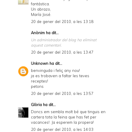
fantástica.
Un abrazo,
María José.
20 de gener del 2010, a les 13:18
Anònim ha dit...
Un administrador del blog ha eliminat
aquest comentari.
20 de gener del 2010, a les 13:47
Unknown
ha dit...
benvinguda i feliç any nou!
ja es trobaven a faltar les teves
receptes!
petons
20 de gener del 2010, a les 13:57
Glòria
ha dit...
Doncs em sembla molt bé que tinguis en
cartera tota la feina que has fet per
vacances!. Ja esperem la propera!
20 de gener del 2010, a les 14:03