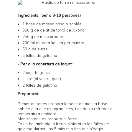
Ingredients: (per a 8-10 persones)
1 base de
massa brisa
o
sablée
350 g de gelat de torró de Xixona
250 g de mascarpone
200 ml de nata líquida per muntar
50 g de sucre
5 fulles de gelatina
- Per a la cobertura de iogurt:
2 iogurts grecs
sucre (al vostre gust)
2 fulles de gelatina
Preparació:
Primer de tot es prepara la base de massa brisa,
sablée o la que us agradi més, i es deixa refredar a
temperatura ambient.
Mentrestant, es prepara el farcit.
En un bol amb aigua freda, s'hidraten les fulles de
gelatina durant uns 5 minuts o fins que s'hagin