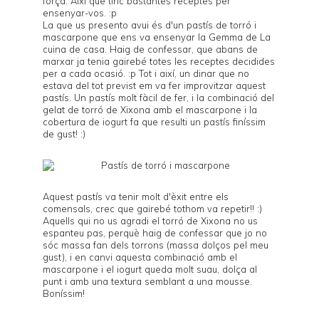
força. Així que tinc bastantes receptes per
ensenyar-vos. :p
La que us presento avui és d'un pastís de torró i
mascarpone que ens va ensenyar la Gemma de
La
cuina de casa
. Haig de confessar, que abans de
marxar ja tenia gairebé totes les receptes decidides
per a cada ocasió. :p Tot i així, un dinar que no
estava del tot previst em va fer improvitzar aquest
pastís. Un pastís molt fàcil de fer, i la combinació del
gelat de torró de Xixona amb el mascarpone i la
cobertura de iogurt fa que resulti un pastís finíssim
de gust! :)
Aquest pastís va tenir molt d'èxit entre els
comensals, crec que gairebé tothom va repetir!! :)
Aquells qui no us agradi el torró de Xixona no us
espanteu pas, perquè haig de confessar que jo no
sóc massa fan dels torrons (massa dolços pel meu
gust), i en canvi aquesta combinació amb el
mascarpone i el iogurt queda molt suau, dolça al
punt i amb una textura semblant a una mousse.
Boníssim!