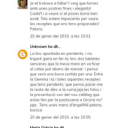
Ja et trobava a faltar! I veig que tornes
amb unes postres fines i elegants!
Cuida't i a veure si et poses bona ben
aviat. Tots estem impacients per veure
les receptes que ens tens preparades!
Petons
20 de gener del 2010, a les 10:01
Unknown
ha dit...
La tinc apuntada en pendents, i no
trigaré gaira en fer-la, tinc dos tabletes
senceres que la meva mare en va ficar
al cotxe just abans de marxar, i penso
que serà una bona sortida per una. Entre
la Gemma i tú i totes aquestes receptes
que tens pendents, que penso pasar-me
la resta de díes a la cuina,jaja,les fotos i
la presentació son del nou catàlag que
estas fen per la pastisseria a Girona no?
jaja . Tens unes mans d'àngel!Mil petons
bonica
20 de gener del 2010, a les 10:05
Maria Gràcia ha dit...