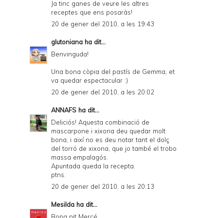
Ja tinc ganes de veure les altres
receptes que ens posaràs!
20 de gener del 2010, a les 19:43
glutoniana
ha dit...
Benvinguda!
Una bona còpia del pastís de Gemma, et
va quedar espectacular :)
20 de gener del 2010, a les 20:02
ANNAFS
ha dit...
Deliciós! Aquesta combinació de
mascarpone i xixona deu quedar molt
bona, i així no es deu notar tant el dolç
del torró de xixona, que jo també el trobo
massa empalagós.
Apuntada queda la recepta.
ptns.
20 de gener del 2010, a les 20:13
Mesilda
ha dit...
Bona nit Mercé.