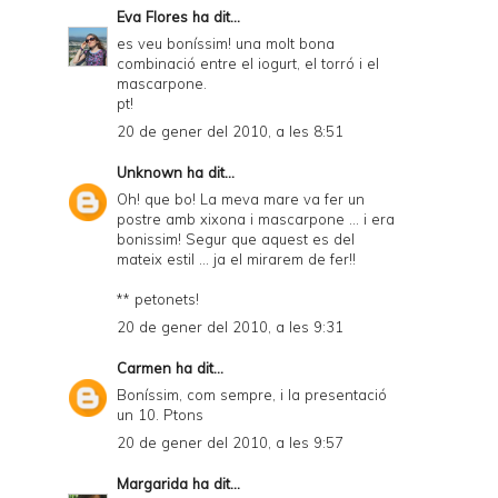
Eva Flores
ha dit...
es veu boníssim! una molt bona
combinació entre el iogurt, el torró i el
mascarpone.
pt!
20 de gener del 2010, a les 8:51
Unknown
ha dit...
Oh! que bo! La meva mare va fer un
postre amb xixona i mascarpone ... i era
bonissim! Segur que aquest es del
mateix estil ... ja el mirarem de fer!!
** petonets!
20 de gener del 2010, a les 9:31
Carmen
ha dit...
Boníssim, com sempre, i la presentació
un 10. Ptons
20 de gener del 2010, a les 9:57
Margarida
ha dit...