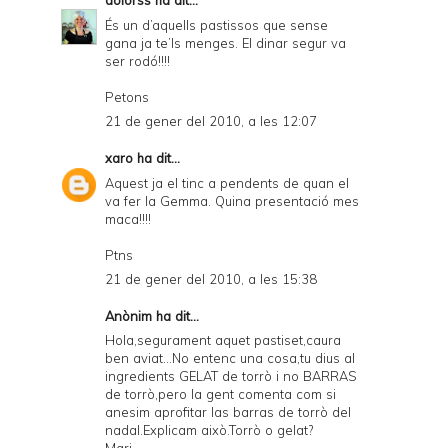
dolorss
ha dit...
És un d’aquells pastissos que sense
gana ja te’ls menges. El dinar segur va
ser rodó!!!!
Petons
21 de gener del 2010, a les 12:07
xaro
ha dit...
Aquest ja el tinc a pendents de quan el
va fer la Gemma. Quina presentació mes
maca!!!!
Ptns
21 de gener del 2010, a les 15:38
Anònim ha dit...
Hola,segurament aquet pastiset,caura
ben aviat...No entenc una cosa,tu dius al
ingredients GELAT de torrò i no BARRAS
de torrò,pero la gent comenta com si
anesim aprofitar las barras de torrò del
nadal.Explicam això.Torrò o gelat?