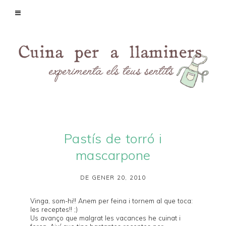
Pastís de torró i
mascarpone
DE GENER 20, 2010
Vinga, som-hi!! Anem per feina i tornem al que toca:
les receptes!! ;)
Us avanço que malgrat les vacances he cuinat i