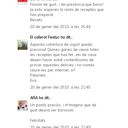
Finisim de gust...i de presència,que bonic!
Ja estic esperen la resta de receptes que
has preparat.
Besets.
20 de gener del 2010, a les 20:44
El cullerot Festuc
ha dit...
Aquesta cobertura de iogurt queda
preciosa! Quines ganes de veure totes
les receptes que has fet...els de casa
deuen haver estat contentíssims de
provar aquestes delicies i no només
veure-les per internet, oi?
Petunets,
Eva.
20 de gener del 2010, a les 21:45
ARA
ha dit...
Un pastís preciòs, i m'imagino que de
gust deuria ser bonissim.
Felicitats
20 de gener del 2010, a les 21:49