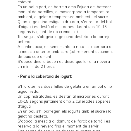
estovat.
En un bol a part, es barreja amb l'ajuda del batedor
manual de barnilles, el mascarpone a temperatura
ambient, el gelat a temperatura ambient i el sucre.
Quan la gelatina estigui hidratada, s'enretira del bol
d'aigua i es desfà al microones durant uns 10-15
segons (vigilant de no cremar-la).
Tot seguit, s'afegeix la gelatina desfeta a la barreja
anterior.
A continuació, es semi munta la nata i s'incorpora a
la mescla anterior amb cura (tot remenant suaument
de baix cap amunt).
S'aboca dins la base i es deixa quallar a la nevera
un mínim de 2 hores.
- Per a la cobertura de iogurt:
S'hidraten les dues fulles de gelatina en un bol amb
aigua freda.
Un cop hidratades, es desfan al microones durant
10-15 segons juntament amb 2 cullerades soperes
d'aigua.
En un bol, s'hi barregen els iogurts amb el sucre i la
gelatina desfeta.
S'aboca la mescla al damunt del farcit de torró i es
reserva a la nevera fins el moment de servir.