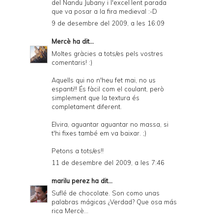
del Nandu Jubany i l'excel·lent parada
que va posar a la fira medieval :-D
9 de desembre del 2009, a les 16:09
Mercè
ha dit...
Moltes gràcies a tots/es pels vostres
comentaris! :)
Aquells qui no n'heu fet mai, no us
espanti!! És fàcil com el coulant, però
simplement que la textura és
completament diferent.
Elvira, aguantar aguantar no massa, si
t'hi fixes també em va baixar. ;)
Petons a tots/es!!
11 de desembre del 2009, a les 7:46
marilu perez
ha dit...
Suflé de chocolate. Son como unas
palabras mágicas ¿Verdad? Que osa más
rica Mercè...