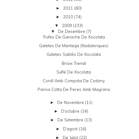
2011
(80)
►
2010
(74)
►
2009
(233)
▼
De Desembre
(7)
▼
Trufes De Ganache De Xocolata
Galetes De Mantega (nadalenques)
Galetes Sablés De Xocolata
Brioix Trenat
Suflé De Xocolata
Conill Amb Compota De Codony
Panna Cotta De Peres Amb Magrana
De Novembre
(11)
►
D’octubre
(14)
►
De Setembre
(13)
►
D’agost
(16)
►
De Juliol
(22)
►