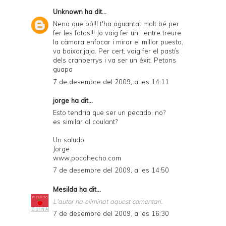
Unknown
ha dit...
Nena que bó!!I t'ha aguantat molt bé per
fer les fotos!!! Jo vaig fer un i entre treure
la càmara enfocar i mirar el millor puesto,
va baixar,jaja. Per cert, vaig fer el pastís
dels cranberrys i va ser un éxit. Petons
guapa
7 de desembre del 2009, a les 14:11
jorge
ha dit...
Esto tendría que ser un pecado, no?
es similar al coulant?
Un saludo
Jorge
www.pocohecho.com
7 de desembre del 2009, a les 14:50
Mesilda
ha dit...
L'autor ha eliminat aquest comentari.
7 de desembre del 2009, a les 16:30