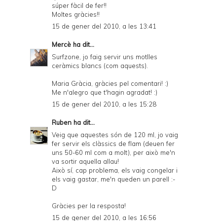
súper fàcil de fer!!
Moltes gràcies!!
15 de gener del 2010, a les 13:41
Mercè
ha dit...
Surfzone, jo faig servir uns motlles
ceràmics blancs (com
aquests
).
Maria Gràcia, gràcies pel comentari! :)
Me n'alegro que t'hagin agradat! :)
15 de gener del 2010, a les 15:28
Ruben
ha dit...
Veig que aquestes són de 120 ml, jo vaig
fer servir els clàssics de flam (deuen fer
uns 50-60 ml com a molt), per això me'n
va sortir aquella allau!
Això sí, cap problema, els vaig congelar i
els vaig gastar, me'n queden un parell :-
D
Gràcies per la resposta!
15 de gener del 2010, a les 16:56