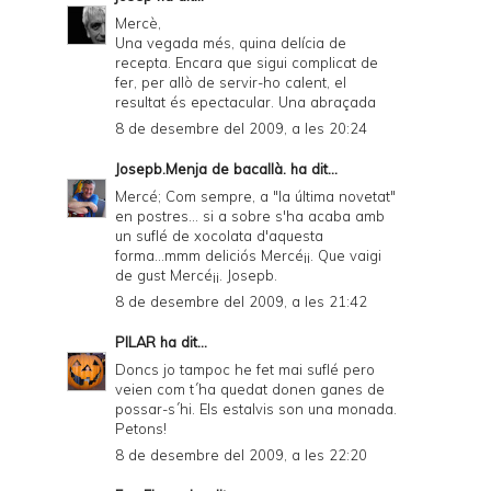
Mercè,
Una vegada més, quina delícia de
recepta. Encara que sigui complicat de
fer, per allò de servir-ho calent, el
resultat és epectacular. Una abraçada
8 de desembre del 2009, a les 20:24
Josepb.Menja de bacallà.
ha dit...
Mercé; Com sempre, a "la última novetat"
en postres... si a sobre s'ha acaba amb
un suflé de xocolata d'aquesta
forma...mmm deliciós Mercé¡¡. Que vaigi
de gust Mercé¡¡. Josepb.
8 de desembre del 2009, a les 21:42
PILAR
ha dit...
Doncs jo tampoc he fet mai suflé pero
veien com t´ha quedat donen ganes de
possar-s´hi. Els estalvis son una monada.
Petons!
8 de desembre del 2009, a les 22:20