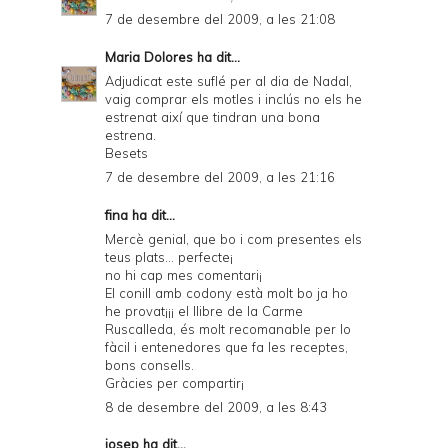
7 de desembre del 2009, a les 21:08
Maria Dolores
ha dit...
Adjudicat este suflé per al dia de Nadal,
vaig comprar els motles i inclús no els he
estrenat així que tindran una bona
estrena.
Besets
7 de desembre del 2009, a les 21:16
fina ha dit...
Mercè genial, que bo i com presentes els
teus plats... perfecte¡
no hi cap mes comentari¡
El conill amb codony està molt bo ja ho
he provat¡¡¡ el llibre de la Carme
Ruscalleda, és molt recomanable per lo
fàcil i entenedores que fa les receptes,
bons consells.
Gràcies per compartir¡
8 de desembre del 2009, a les 8:43
josep
ha dit...