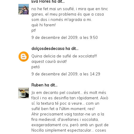
Eva Flores
ha dit...
no he fet mai un souflé, i mira que en tinc
ganes, el meu problema és que a casa
som dos i només m'agrada a mi.
què hi farem!
pt!
9 de desembre del 2009, a les 9:50
dolçosdesdecasa
ha dit...
Quina delicia de suflé de xocolata!!!
aquest caurà aviat!
petó
9 de desembre del 2009, a les 14:29
Ruben
ha dit...
Jo em decanto pel coulant... és molt més
fàcil i no es desinfla tan ràpidament. Això
sí, la textura té poc a veure... com un
suflé ben fet a l'últim moment, res!
Ahir precisament vaig tastar-ne un a la
fira medieval, d'avellanes i xocolata,
exageradament cru, però amb un gust de
Nocilla simplement espectacular... coses