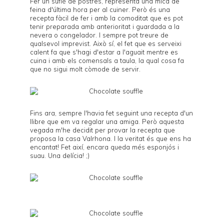
Fer un suflé de postres, representa una mica de
feina d'última hora per al cuiner. Però és una
recepta fàcil de fer i amb la comoditat que es pot
tenir preparada amb anterioritat i guardada a la
nevera o congelador. I sempre pot treure de
qualsevol imprevist. Això sí, el fet que es serveixi
calent fa que s'hagi d'estar a l'aguait mentre es
cuina i amb els comensals a taula, la qual cosa fa
que no sigui molt còmode de servir.
Fins ara, sempre l'havia fet seguint una recepta d'un
llibre que em va regalar una amiga. Però aquesta
vegada m'he decidit per provar la recepta que
proposa la casa
Valrhona
. I la veritat és que ens ha
encantat! Fet així, encara queda més esponjós i
suau. Una delícia! ;)