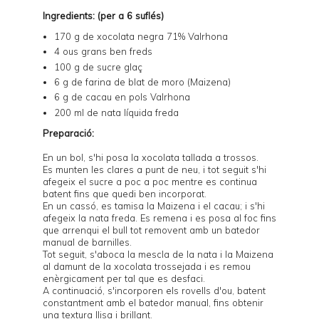
Ingredients: (per a 6 suflés)
170 g de xocolata negra 71% Valrhona
4 ous grans ben freds
100 g de sucre glaç
6 g de farina de blat de moro (Maizena)
6 g de cacau en pols Valrhona
200 ml de nata líquida freda
Preparació:
En un bol, s'hi posa la xocolata tallada a trossos.
Es munten les clares a punt de neu, i tot seguit s'hi
afegeix el sucre a poc a poc mentre es continua
batent fins que quedi ben incorporat.
En un cassó, es tamisa la Maizena i el cacau; i s'hi
afegeix la nata freda. Es remena i es posa al foc fins
que arrenqui el bull tot removent amb un batedor
manual de barnilles.
Tot seguit, s'aboca la mescla de la nata i la Maizena
al damunt de la xocolata trossejada i es remou
enèrgicament per tal que es desfaci.
A continuació, s'incorporen els rovells d'ou, batent
constantment amb el batedor manual, fins obtenir
una textura llisa i brillant.