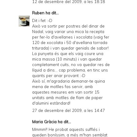
12 de desembre del 2009, a les 18:18
Ruben
ha dit...
Dit i fet :-D
Això va sortir per postres del dinar de
Nadal, vaig variar una mica la recepta
per fer-lo d'avellanes i xocolata (vaig fer
120 de xocolata i 50 d'avellana torrada
triturada) i van quedar genials de sabor!
La punyeta és que els vaig coure una
mica massa (10 minuts) i van quedar
completament cuits, no va quedar res de
líquid a dins... cap problema, en tinc uns
quants per anar provant :-D
Això sí, m'agradaria demanar-te quina
mena de motlles fas servir, amb
aquestes mesures em van sortir 15
unitats amb motlles de flam de paper
d'alumini estàndard!
27 de desembre del 2009, a les 14:47
Maria Gràcia ha dit...
Mmmm!! He probat aquests sufflés i
queden boníssim, a més m'han semblat