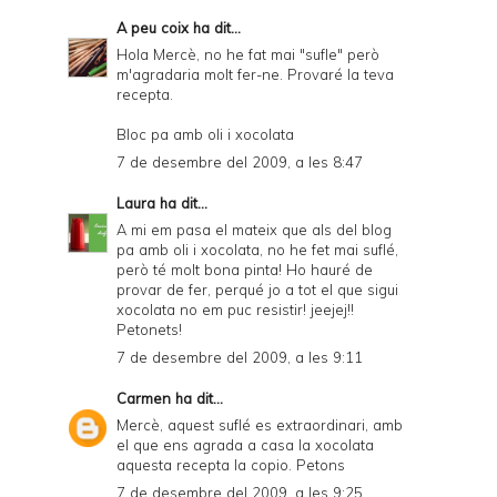
A peu coix
ha dit...
Hola Mercè, no he fat mai "sufle" però
m'agradaria molt fer-ne. Provaré la teva
recepta.
Bloc pa amb oli i xocolata
7 de desembre del 2009, a les 8:47
Laura
ha dit...
A mi em pasa el mateix que als del blog
pa amb oli i xocolata, no he fet mai suflé,
però té molt bona pinta! Ho hauré de
provar de fer, perqué jo a tot el que sigui
xocolata no em puc resistir! jeejej!!
Petonets!
7 de desembre del 2009, a les 9:11
Carmen
ha dit...
Mercè, aquest suflé es extraordinari, amb
el que ens agrada a casa la xocolata
aquesta recepta la copio. Petons
7 de desembre del 2009, a les 9:25