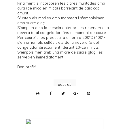
Finalment, s'incorporen les clares muntades amb
cura (de mica en mica) i barrejant de baix cap
amunt.
S'unten els motlles amb mantega i s'empolsimen
amb sucre glaç.
S'omplen amb la mescla anterior i es reserven a la
nevera (o al congelador) fins al moment de coure.
Per coure'ls, es preescalfa el forn a 200ºC (400ºF) i
s'enfornen els suflés trets de la nevera (o del
congelador directament) durant 10-15 minuts.
S'empolsimen amb una micre de sucre glaç i es
serveixen immediatament.
Bon profit!
postres
P
r
i
n
t