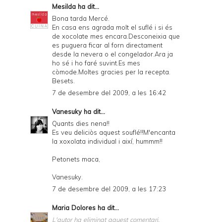
Mesilda
ha dit...
Bona tarda Mercé.
En casa ens agrada molt el suflé i si és
de xocolate mes encara.Desconeixia que
es puguera ficar al forn directament
desde la nevera o el congelador.Ara ja
ho sé i ho faré suvint.Es mes
còmode.Moltes gracies per la recepta.
Besets.
7 de desembre del 2009, a les 16:42
Vanesuky
ha dit...
Quants dies nena!!
Es veu deliciòs aquest souflé!!M'encanta
la xoxolata individual i així, hummm!!
Petonets maca,
Vanesuky.
7 de desembre del 2009, a les 17:23
Maria Dolores
ha dit...
L'autor ha eliminat aquest comentari.