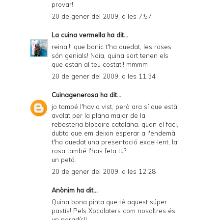
provar!
20 de gener del 2009, a les 7:57
La cuina vermella
ha dit...
reina!!! que bonic t'ha quedat, les roses
són genials! Noia, quina sort tenen els
que estan al teu costat!! mmmm
20 de gener del 2009, a les 11:34
Cuinagenerosa
ha dit...
jo també l'havia vist, però ara sí que està
avalat per la plana major de la
rebosteria blocaire catalana. quan el faci,
dubto que em deixin esperar a l'endemà.
t'ha quedat una presentació excel·lent, la
rosa també l'has feta tu?
un petó.
20 de gener del 2009, a les 12:28
Anònim ha dit...
Quina bona pinta que té aquest súper
pastís! Pels Xocolaters com nosaltres és
un paradís!!