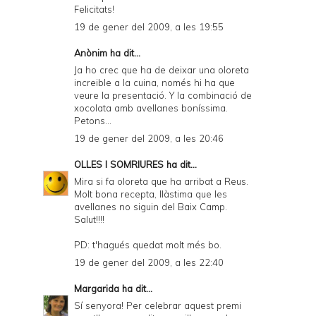
Felicitats!
19 de gener del 2009, a les 19:55
Anònim ha dit...
Ja ho crec que ha de deixar una oloreta
increible a la cuina, només hi ha que
veure la presentació. Y la combinació de
xocolata amb avellanes boníssima.
Petons...
19 de gener del 2009, a les 20:46
OLLES I SOMRIURES
ha dit...
Mira si fa oloreta que ha arribat a Reus.
Molt bona recepta, llàstima que les
avellanes no siguin del Baix Camp.
Salut!!!!
PD: t'hagués quedat molt més bo.
19 de gener del 2009, a les 22:40
Margarida
ha dit...
Sí senyora! Per celebrar aquest premi