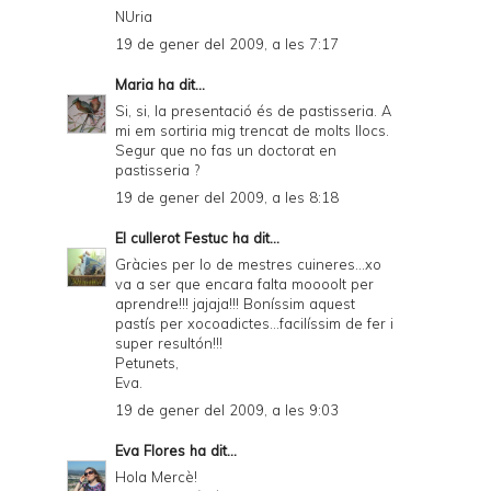
NUria
n
19 de gener del 2009, a les 7:17
d
Maria
ha dit...
l
Si, si, la presentació és de pastisseria. A
y
mi em sortiria mig trencat de molts llocs.
Segur que no fas un doctorat en
a
pastisseria ?
n
19 de gener del 2009, a les 8:18
d
El cullerot Festuc
ha dit...
P
Gràcies per lo de mestres cuineres...xo
va a ser que encara falta moooolt per
D
aprendre!!! jajaja!!! Boníssim aquest
pastís per xocoadictes...facilíssim de fer i
F
super resultón!!!
Petunets,
Eva.
19 de gener del 2009, a les 9:03
Eva Flores
ha dit...
Hola Mercè!