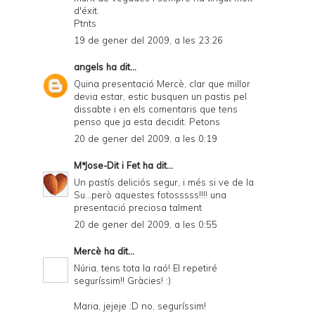
d'éxit.
Ptnts
19 de gener del 2009, a les 23:26
angels
ha dit...
Quina presentació Mercè, clar que millor
devia estar, estic busquen un pastis pel
dissabte i en els comentaris que tens
penso que ja esta decidit. Petons
20 de gener del 2009, a les 0:19
MªJose-Dit i Fet
ha dit...
Un pastís deliciós segur, i més si ve de la
Su...però aquestes fotosssss!!!! una
presentació preciosa talment
20 de gener del 2009, a les 0:55
Mercè
ha dit...
Núria, tens tota la raó! El repetiré
seguríssim!! Gràcies! :)
Maria, jejeje :D no, seguríssim!