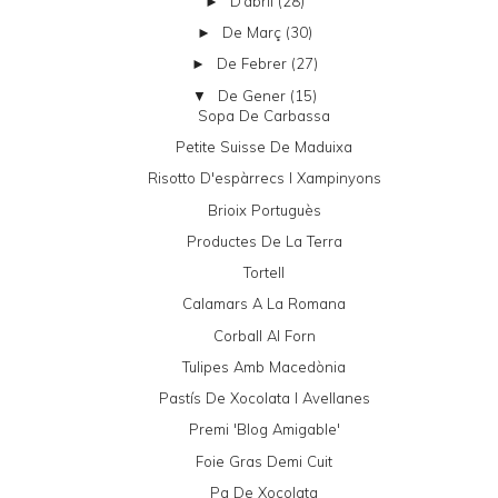
D’abril
(28)
►
De Març
(30)
►
De Febrer
(27)
►
De Gener
(15)
▼
Sopa De Carbassa
Petite Suisse De Maduixa
Risotto D'espàrrecs I Xampinyons
Brioix Portuguès
Productes De La Terra
Tortell
Calamars A La Romana
Corball Al Forn
Tulipes Amb Macedònia
Pastís De Xocolata I Avellanes
Premi 'Blog Amigable'
Foie Gras Demi Cuit
Pa De Xocolata