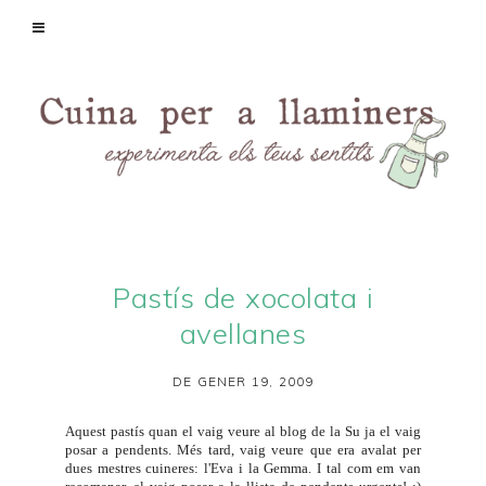
Pastís de xocolata i
avellanes
DE GENER 19, 2009
Aquest pastís quan el vaig veure al blog de la
Su
ja el vaig
posar a pendents. Més tard, vaig veure que era avalat per
dues mestres cuineres: l'
Eva
i la
Gemma
. I tal com em van