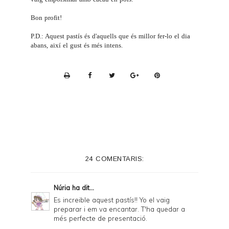
Bon profit!
P.D.: Aquest pastís és d'aquells que és millor fer-lo el dia
abans, així el gust és més intens.
P
r
i
n
t
e
24 COMENTARIS:
r
F
Núria
ha dit...
r
Es increible aquest pastís!! Yo el vaig
preparar i em va encantar. T'ha quedar a
i
més perfecte de presentació.
e