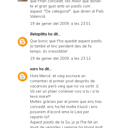
que t'han concedit, res millor que donar-
te el gran gust amb un pastís com
aquest. "De categoria!", que dirien al País
Valencià.
19 de gener del 2009, a les 23:01
illetapitita
ha dit...
Que bonic que t'ha quedat aquest pastís.
Jo també el tinc pendent des de fa
temps. és irresistible!
19 de gener del 2009, a les 23:12
xaro
ha dit...
Hola Mercé, et vaig escriure un
comentari al primer post desprès de
vacances però veig que no va sortir :((.
Va ser un plaer conèixer-vos a tu i a la
teva mare!!!
Moltes gràcies per el premi que ens has
concedit, ens ha fet molta il.lusió i ens
posarem d'acord ama la Laia per
repartir-lo!!
Aquest pastís de la Su, jo ja l'he fet un
munt de vegades i sempre ha tingut molt