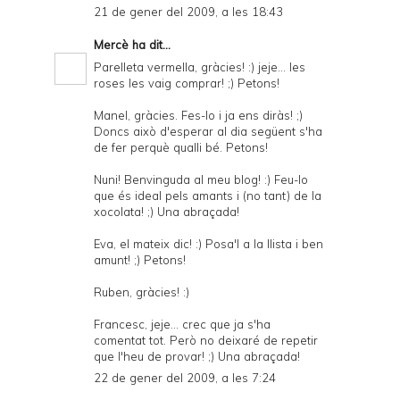
21 de gener del 2009, a les 18:43
Mercè
ha dit...
Parelleta vermella, gràcies! :) jeje... les
roses les vaig comprar! ;) Petons!
Manel, gràcies. Fes-lo i ja ens diràs! ;)
Doncs això d'esperar al dia següent s'ha
de fer perquè qualli bé. Petons!
Nuni! Benvinguda al meu blog! :) Feu-lo
que és ideal pels amants i (no tant) de la
xocolata! ;) Una abraçada!
Eva, el mateix dic! :) Posa'l a la llista i ben
amunt! ;) Petons!
Ruben, gràcies! :)
Francesc, jeje... crec que ja s'ha
comentat tot. Però no deixaré de repetir
que l'heu de provar! ;) Una abraçada!
22 de gener del 2009, a les 7:24