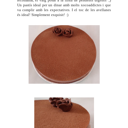
recomanar, el vaig posar a la llista de pendents urgents! ;)
Un pastís ideal per un dinar amb molts xocoaddictes i que
va complir amb les expectatives. I el toc de les avellanes
és ideal! Simplement exquisit! :)