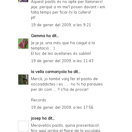
Aquest pastís és no apte per llaminers!
jeje, perquè a mi me'l posen davant i em
falta temps per ficar-hi la cullera!
pt!
19 de gener del 2009, a les 9:21
Gemma
ha dit...
Je je je, una més que ha caigut a la
temptació... ;)
El toc de les avellanes és sublim!
19 de gener del 2009, a les 11:43
la vella carmanyola
ha dit...
Mercè, jo també vaig fer el pastis de
xocoaddictes i es ...... no hi ha paraules
per dir com .... !! s'ha de provar!
Records
19 de gener del 2009, a les 17:56
josep
ha dit...
Meravellós pastís, quina presentació!,
fins aquí arriba el flaire de la xocolata.