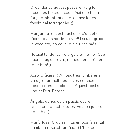
Olles, doncs aquest pastís el vaig fer
aquestes festes a casa. Així que hi ha
força probabilitats que les avellanes
fossin del tarragonès. ;)
Margarida, aquest pastís és d'aquells
fàcils i que s'ha de provar!! I si us agrada
la xocolata, no cal que digui res més! ;)
Illetapitita, doncs no triguis en fer-lo!! Que
quan l'hagis provat, només pensaràs en
repetir-lo! ;)
Xaro, gràcies! :) A nosaltres també ens
va agradar molt poder-vos conèixer i
posar cares als blogs! :) Aquest pastís,
una delícia! Petons! :)
Àngels, doncs és un pastís que et
recomano de totes totes! Fes-lo i ja ens
ho diràs! ;)
María José! Gràcies! :) És un pastís senzill
i amb un resultat fantàtic! :) L'has de