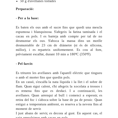
50 g d'avellanes torrades
Preparació:
- Per a la base:
Es baten els ous amb el sucre fins que quedi una mescla
espumosa i blanquinosa. S'afegeix la farina tamisada i el
cacau en pols. I es barreja amb compte per tal de no
desmuntar els ous. S'aboca la massa dins un motlle
desmuntable de 23 cm de diàmetre (si és de silicona,
millor), i es reparteix uniformement. Es cou al forn,
prèviament escalfat, durant 10 min a 180ºC (350ºF).
- Pel farcit:
Es trituren les avellanes amb l'aparell elèctric que tingueu
o amb el morter fins que quedin pols.
En un cassó, s'escalfa la nata líquida i la llet i el sobre de
flam. Quan sigui calent, s'hi afegeix la xocolata a trossos i
es remena fins que es desfaci. I a continuació, les
avellanes. Quan arrenqui al bull i comenci a espessir, es
retira del foc i s'aboca sobre la base de pa de pessic. Quan
estigui a temperatura ambient, es reserva a la nevera fins al
moment de servir.
I just abans de servir, es decora al gust. En aquest cas, el
vaig empolsimar amb cacau en pols.