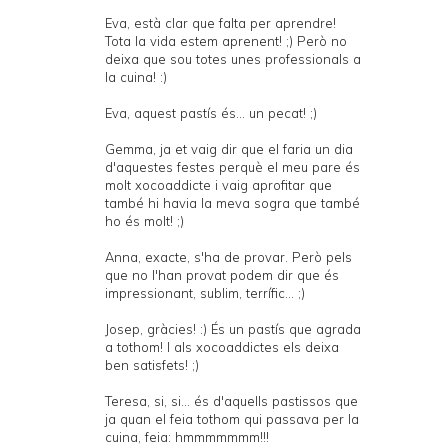
Eva, està clar que falta per aprendre!
Tota la vida estem aprenent! ;) Però no
deixa que sou totes unes professionals a
la cuina! :)
Eva, aquest pastís és... un pecat! ;)
Gemma, ja et vaig dir que el faria un dia
d'aquestes festes perquè el meu pare és
molt xocoaddicte i vaig aprofitar que
també hi havia la meva sogra que també
ho és molt! ;)
Anna, exacte, s'ha de provar. Però pels
que no l'han provat podem dir que és
impressionant, sublim, terrífic... ;)
Josep, gràcies! :) És un pastís que agrada
a tothom! I als xocoaddictes els deixa
ben satisfets! ;)
Teresa, si, si... és d'aquells pastissos que
ja quan el feia tothom qui passava per la
cuina, feia: hmmmmmmm!!!