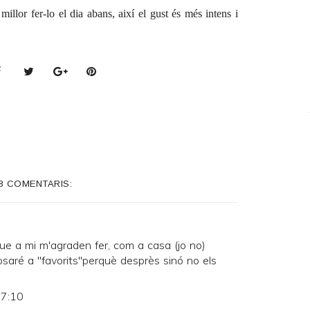
millor fer-lo el dia abans, així el gust és més intens i
8 COMENTARIS:
ue a mi m'agraden fer, com a casa (jo no)
osaré a "favorits"perquè desprès sinó no els
 7:10