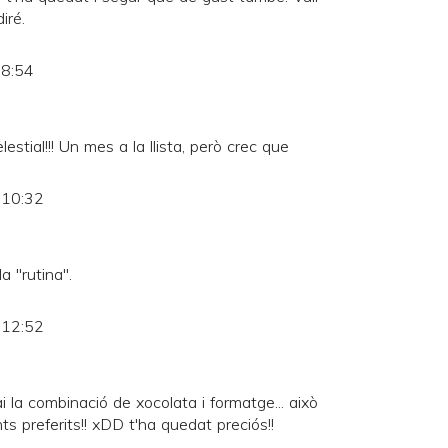
iré.
 8:54
lestial!!! Un mes a la llista, però crec que
 10:32
a "rutina".
 12:52
 la combinació de xocolata i formatge... això
s preferits!! xDD t'ha quedat preciós!!