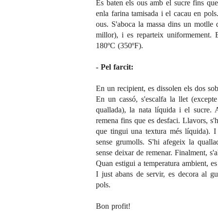
Es baten els ous amb el sucre fins qu
enla farina tamisada i el cacau en pol
ous. S'aboca la massa dins un motlle 
millor), i es reparteix uniformement.
180ºC (350ºF).
- Pel farcit:
En un recipient, es dissolen els dos so
En un cassó, s'escalfa la llet (excepte
quallada), la nata líquida i el sucre. 
remena fins que es desfaci. Llavors, s'
que tingui una textura més líquida). 
sense grumolls. S'hi afegeix la qualla
sense deixar de remenar. Finalment, s'a
Quan estigui a temperatura ambient, es 
I just abans de servir, es decora al 
pols.
Bon profit!