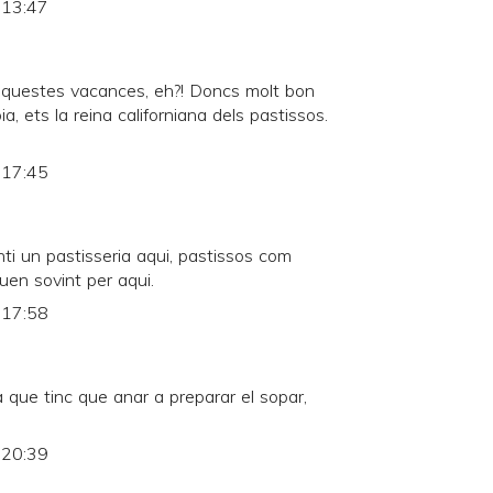
 13:47
 aquestes vacances, eh?! Doncs molt bon
a, ets la reina californiana dels pastissos.
 17:45
onti un pastisseria aqui, pastissos com
uen sovint per aqui.
 17:58
que tinc que anar a preparar el sopar,
 20:39