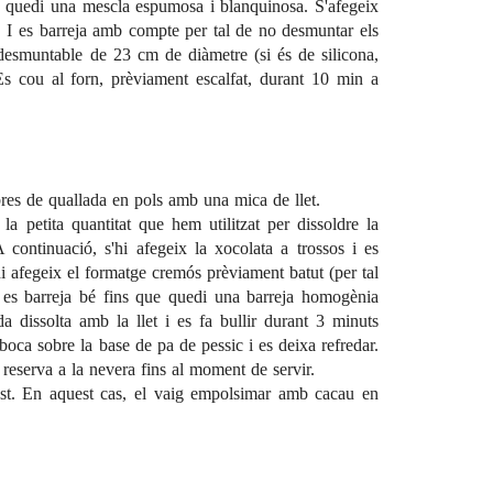
e quedi una mescla espumosa i blanquinosa. S'afegeix
s. I es barreja amb compte per tal de no desmuntar els
desmuntable de 23 cm de diàmetre (si és de silicona,
 Es cou al forn, prèviament escalfat, durant 10 min a
bres de quallada en pols amb una mica de llet.
 la petita quantitat que hem utilitzat per dissoldre la
A continuació, s'hi afegeix la xocolata a trossos i es
hi afegeix el formatge cremós prèviament batut (per tal
I es barreja bé fins que quedi una barreja homogènia
da dissolta amb la llet i es fa bullir durant 3 minuts
boca sobre la base de pa de pessic i es deixa refredar.
reserva a la nevera fins al moment de servir.
gust. En aquest cas, el vaig empolsimar amb cacau en