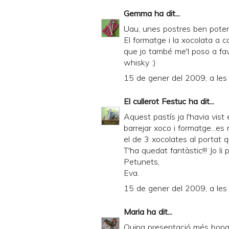
d
Gemma
ha dit...
l
Uau, unes postres ben poten
y
El formatge i la xocolata a
que jo també me'l poso a favo
a
whisky :)
n
15 de gener del 2009, a les
d
P
El cullerot Festuc
ha dit...
D
Aquest pastís ja l'havia vist 
barrejar xoco i formatge...e
F
el de 3 xocolates al portat qu
T'ha quedat fantàstic!!! Jo li 
Petunets,
Eva.
15 de gener del 2009, a les
Maria
ha dit...
Quina presentació més bona 