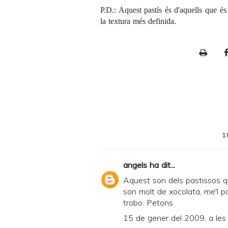
P.D.: Aquest pastís és d'aquells que és 
la textura més definida.
P
r
i
n
t
e
1
r
F
angels
ha dit...
r
Aquest son dels pastissos q
i
son molt de xocolata, me'l p
trobo. Petons
e
15 de gener del 2009, a les
n