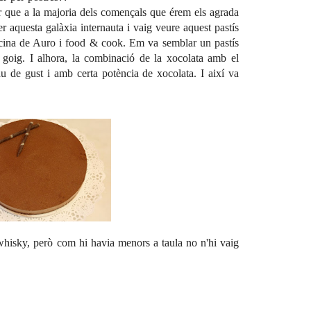
r que a la majoria dels començals que érem els agrada
er aquesta galàxia internauta i vaig veure aquest pastís
cina de Auro
i
food & cook
. Em va semblar un pastís
n goig. I alhora, la combinació de la xocolata amb el
u de gust i amb certa potència de xocolata. I així va
whisky, però com hi havia menors a taula no n'hi vaig