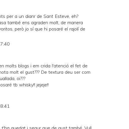
ts per a un dianr de Sant Esteve, eh?
 casa també ens agraden molt, de manera
ritos, però jo sí que hi posaré el rajolí de
 7:40
en molts blogs i em crida l'atenció el fet de
s nota molt el gust??? De textura deu ser com
allada, oi???
posaré tb whisky!! jejeje!!
 8:41
t'ha quedat i segur que de gust també. Vull