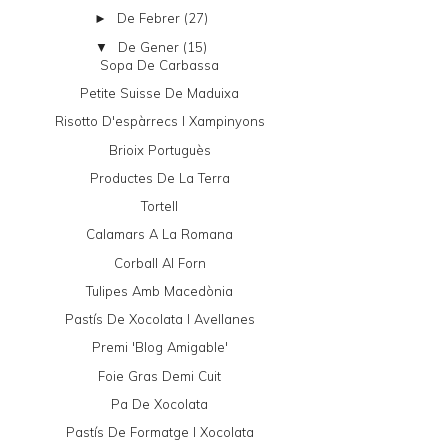
De Febrer
(27)
►
De Gener
(15)
▼
Sopa De Carbassa
Petite Suisse De Maduixa
Risotto D'espàrrecs I Xampinyons
Brioix Portuguès
Productes De La Terra
Tortell
Calamars A La Romana
Corball Al Forn
Tulipes Amb Macedònia
Pastís De Xocolata I Avellanes
Premi 'Blog Amigable'
Foie Gras Demi Cuit
Pa De Xocolata
Pastís De Formatge I Xocolata