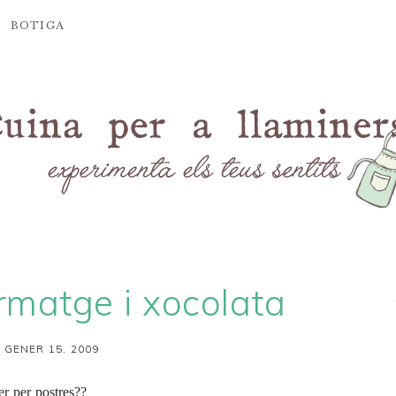
BOTIGA
rmatge i xocolata
 GENER 15, 2009
er per postres??