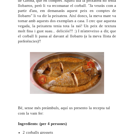
de Girona, que en comprés. Aquell dia la peixatera no tenia
llobarros, però li va recomanar el corball. "Ja veuràs com a
partir d'ara, em demanaràs aquest peix en comptes de
llobarro" li va dir la peixatera. Així doncs, la meva mare va
tornar amb aquests dos exemplars a casa. I crec que aquesta
vegada, la peixatera tenia tota la raó! Un peix de textura
molt fina i gust suau... deliciós!!! :) I m'atreveixo a dir, que
el corball li passa al davant al llobarro (a la meva llista de
preferències)!!
Bé, sense més preàmbuls, aquí us presento la recepta tal
com la vam fer:
Ingredients: (per 4 persones)
2 corballs grossets