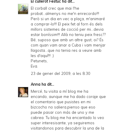
El cullerot Festuc
ha dit...
y
El corball crec que mai l'he
a
probat...almenys no me'n enrecordo!!!
Però si un dia en vec a plaça, m'animaré
n
a comprar-lo!!! El peix fet al forn és dels
d
millors sistemes de cocció per mi...devia
estar boníssim!!! Allà no teniu peix fresc??
P
Bé, suposo que amb un altre gust, oi? És
com quan vam anar a Cuba i vam menjar
D
llagosta...que no tenia res a veure amb
F
les d'aquí!!! ;)
Petunets,
Eva.
23 de gener del 2009, a les 8:30
Anna
ha dit...
Mercé, tu visita a mí blog me ha
encando, aunque me ha dado coraje que
el comentario que pusistes en mi
bizcocho no saliera,pienso que eso
puede pasar con más de uno y me
cabrea. Tu blog me ha encantado lo veo
super interesisante, ya seguiremos
visitandonos para descubrir la una de la