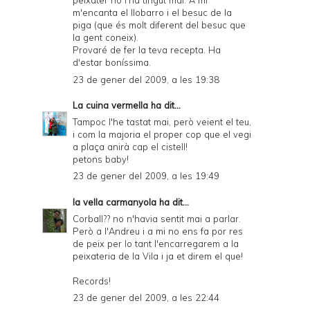
peixater no l'ha tingut mai. A mi
m'encanta el llobarro i el besuc de la
piga (que és molt diferent del besuc que
la gent coneix).
Provaré de fer la teva recepta. Ha
d'estar boníssima.
23 de gener del 2009, a les 19:38
La cuina vermella
ha dit...
Tampoc l'he tastat mai, però veient el teu,
i com la majoria el proper cop que el vegi
a plaça anirà cap el cistell!
petons baby!
23 de gener del 2009, a les 19:49
la vella carmanyola
ha dit...
Corball?? no n'havia sentit mai a parlar.
Però a l'Andreu i a mi no ens fa por res
de peix per lo tant l'encarregarem a la
peixateria de la Vila i ja et direm el que!
Records!
23 de gener del 2009, a les 22:44