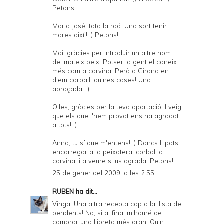
Petons!
Maria José, tota la raó. Una sort tenir
mares així!! :) Petons!
Mai, gràcies per introduir un altre nom
del mateix peix! Potser la gent el coneix
més com a corvina. Però a Girona en
diem corball, quines coses! Una
abraçada! :)
Olles, gràcies per la teva aportació! I veig
que els que l'hem provat ens ha agradat
a tots! :)
Anna, tu sí que m'entens! ;) Doncs li pots
encarregar a la peixatera: corball o
corvina, i a veure si us agrada! Petons!
25 de gener del 2009, a les 2:55
RUBEN
ha dit...
Vinga! Una altra recepta cap a la llista de
pendents! No, si al final m'hauré de
comprar una llibreta més gran! Quin