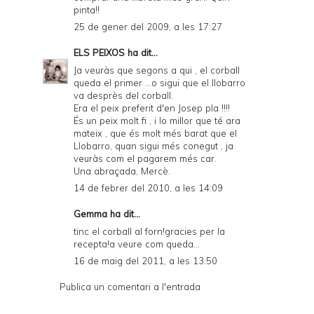
pinta!!
25 de gener del 2009, a les 17:27
ELS PEIXOS
ha dit...
Ja veuràs que segons a qui , el corball
queda el primer ...o sigui que el llobarro
va desprès del corball.
Era el peix preferit d'en Josep pla !!!!
És un peix molt fi , i lo millor que té ara
mateix , que és molt més barat que el
Llobarro, quan sigui més conegut , ja
veuràs com el pagarem més car.
Una abraçada, Mercè.
14 de febrer del 2010, a les 14:09
Gemma ha dit...
tinc el corball al forn!gracies per la
recepta!a veure com queda...
16 de maig del 2011, a les 13:50
Publica un comentari a l'entrada