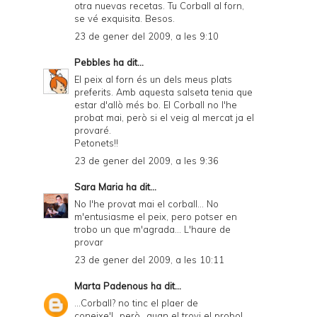
otra nuevas recetas. Tu Corball al forn,
se vé exquisita. Besos.
23 de gener del 2009, a les 9:10
Pebbles
ha dit...
El peix al forn és un dels meus plats
preferits. Amb aquesta salseta tenia que
estar d'allò més bo. El Corball no l'he
probat mai, però si el veig al mercat ja el
provaré.
Petonets!!
23 de gener del 2009, a les 9:36
Sara Maria
ha dit...
No l'he provat mai el corball... No
m'entusiasme el peix, pero potser en
trobo un que m'agrada... L'haure de
provar
23 de gener del 2009, a les 10:11
Marta Padenous
ha dit...
...Corball? no tinc el plaer de
coneixe'l...però...quan el trovi el probo!