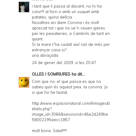
i tant que li passa al davant, no hi ha
color!!! al forn o amb un suquet amb
patates, quina delícia.
Nosaltres en diem Corvina i és molt
apreciat tot i que no se´n veuen gaires
per les peixateries, a Cambrils de tant en
quant.
Si la mare t´ha cuidat així raó de més per
extranyar casa oi?
una abraçada
24 de gener del 2009, a les 20:47
OLLES I SOMRIURES
ha dit...
Com que no, el que passa es que no
sabeu quin és aquest peix, la corvina. Jo
si que ho he tastat,
http://www.espacionatural.com/4images/d
etails.php?
image_id=3066&sessionid=46e2d249be
58002195eecc1857
molt bona. Salut!!!!!