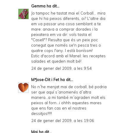
Gemma
ha dit...
Jo tampoc he tastat mai el Corball... mira
que hi ha peixos diferents, oi? L'altre dia
em va passar una cosa semblant a te
mare: anava a comprar dorades i la
peixatera em va dir: vols tasta el
"Casell"? Resulta que és un peix poc
conegut que només se'n pesca tres o
quatre cops l'any. I està boníssm!
Estic d'acord amb el Manel: les receptes
salades et queden molt bé!
24 de gener del 2009, a les 9:54
MªJose-Dit i Fet
ha dit...
No n´he menjat mai de corball, bé podria
ser que aquí s´anomenés d´altra
manera...a mi també m´agraden molt els
peixos al forn...i ohhh aquestes mares
que ens fan cas en el nostres
dessitjos!!!!!
24 de gener del 2009, a les 19:06
Mai
ha dit...