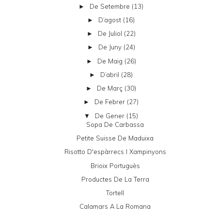
De Setembre
(13)
►
D’agost
(16)
►
De Juliol
(22)
►
De Juny
(24)
►
De Maig
(26)
►
D’abril
(28)
►
De Març
(30)
►
De Febrer
(27)
►
De Gener
(15)
▼
Sopa De Carbassa
Petite Suisse De Maduixa
Risotto D'espàrrecs I Xampinyons
Brioix Portuguès
Productes De La Terra
Tortell
Calamars A La Romana