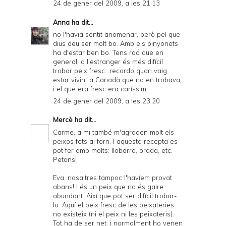
24 de gener del 2009, a les 21:13
Anna
ha dit...
no l'havia sentit anomenar, però pel que
dius deu ser molt bo. Amb els pinyonets
ha d'estar ben bo. Tens raó que en
general, a l'estranger és més difícil
trobar peix fresc...recordo quan vaig
estar vivint a Canadà que no en trobava,
i el que era fresc era caríssim.
24 de gener del 2009, a les 23:20
Mercè
ha dit...
Carme, a mi també m'agraden molt els
peixos fets al forn. I aquesta recepta es
pot fer amb molts: llobarro, orada, etc.
Petons!
Eva, nosaltres tampoc l'havíem provat
abans! I és un peix que no és gaire
abundant. Així que pot ser difícil trobar-
lo. Aquí el peix fresc de les peixateries
no existeix (ni el peix ni les peixateris).
Tot ha de ser net, i normalment ho venen