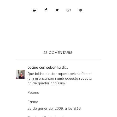
P
r
i
n
t
e
22 COMENTARIS:
r
F
cocina con sabor
ha dit...
r
Que bó ha d'estar aquest peixet, fets al
forn m'encanten i amb aquesta recepta
i
ha de quedar boníssim!
e
Petons
n
Carme
d
23 de gener del 2009, a les 8:16
l