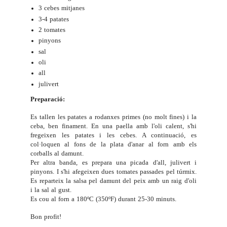
3 cebes mitjanes
3-4 patates
2 tomates
pinyons
sal
oli
all
julivert
Preparació:
Es tallen les patates a rodanxes primes (no molt fines) i la
ceba, ben finament. En una paella amb l'oli calent, s'hi
fregeixen les patates i les cebes. A continuació, es
col·loquen al fons de la plata d'anar al forn amb els
corballs al damunt.
Per altra banda, es prepara una picada d'all, julivert i
pinyons. I s'hi afegeixen dues tomates passades pel túrmix.
Es reparteix la salsa pel damunt del peix amb un raig d'oli
i la sal al gust.
Es cou al forn a 180ºC (350ºF) durant 25-30 minuts.
Bon profit!