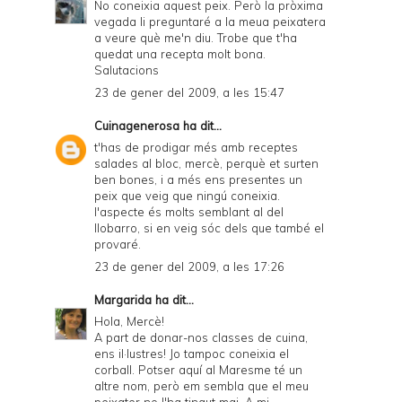
No coneixia aquest peix. Però la pròxima
vegada li preguntaré a la meua peixatera
a veure què me'n diu. Trobe que t'ha
quedat una recepta molt bona.
Salutacions
23 de gener del 2009, a les 15:47
Cuinagenerosa
ha dit...
t'has de prodigar més amb receptes
salades al bloc, mercè, perquè et surten
ben bones, i a més ens presentes un
peix que veig que ningú coneixia.
l'aspecte és molts semblant al del
llobarro, si en veig sóc dels que també el
provaré.
23 de gener del 2009, a les 17:26
Margarida
ha dit...
Hola, Mercè!
A part de donar-nos classes de cuina,
ens il·lustres! Jo tampoc coneixia el
corball. Potser aquí al Maresme té un
altre nom, però em sembla que el meu