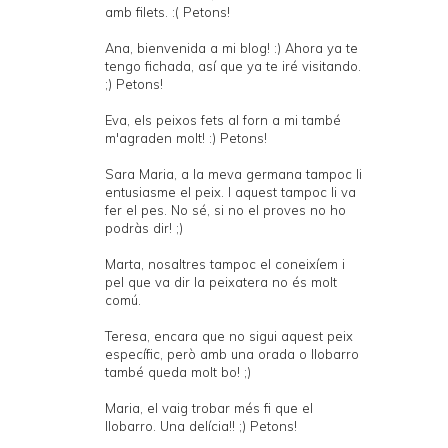
amb filets. :( Petons!
Ana, bienvenida a mi blog! :) Ahora ya te
tengo fichada, así que ya te iré visitando.
;) Petons!
Eva, els peixos fets al forn a mi també
m'agraden molt! :) Petons!
Sara Maria, a la meva germana tampoc li
entusiasme el peix. I aquest tampoc li va
fer el pes. No sé, si no el proves no ho
podràs dir! ;)
Marta, nosaltres tampoc el coneixíem i
pel que va dir la peixatera no és molt
comú.
Teresa, encara que no sigui aquest peix
específic, però amb una orada o llobarro
també queda molt bo! ;)
Maria, el vaig trobar més fi que el
llobarro. Una delícia!! ;) Petons!