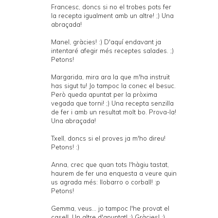
Francesc, doncs si no el trobes pots fer
la recepta igualment amb un altre! ;) Una
abraçada!
Manel, gràcies! :) D'aquí endavant ja
intentaré afegir més receptes salades. ;)
Petons!
Margarida, mira ara la que m'ha instruït
has sigut tu! Jo tampoc la conec el besuc.
Però queda apuntat per la pròxima
vegada que torni! ;) Una recepta senzilla
de fer i amb un resultat molt bo. Prova-la!
Una abraçada!
Txell, doncs si el proves ja m'ho direu!
Petons! :)
Anna, crec que quan tots l'hàgiu tastat,
haurem de fer una enquesta a veure quin
us agrada més: llobarro o corball! :p
Petons!
Gemma, veus... jo tampoc l'he provat el
casell. Un altre d'apuntat! ;) Gràcies! :)