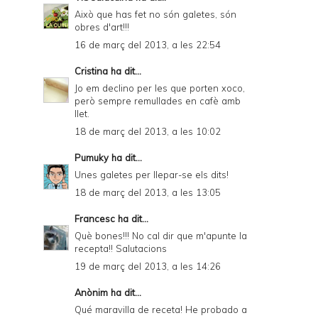
Això que has fet no són galetes, són
obres d'art!!!
16 de març del 2013, a les 22:54
Cristina
ha dit...
Jo em declino per les que porten xoco,
però sempre remullades en cafè amb
llet.
18 de març del 2013, a les 10:02
Pumuky
ha dit...
Unes galetes per llepar-se els dits!
18 de març del 2013, a les 13:05
Francesc
ha dit...
Què bones!!! No cal dir que m'apunte la
recepta!! Salutacions
19 de març del 2013, a les 14:26
Anònim ha dit...
Qué maravilla de receta! He probado a