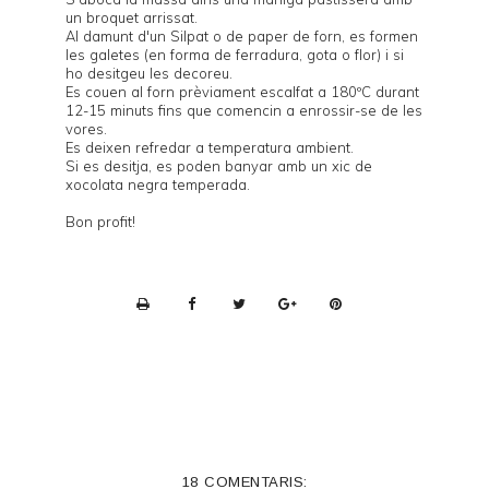
un broquet arrissat.
Al damunt d'un Silpat o de paper de forn, es formen
les galetes (en forma de ferradura, gota o flor) i si
ho desitgeu les decoreu.
Es couen al forn prèviament escalfat a 180ºC durant
12-15 minuts fins que comencin a enrossir-se de les
vores.
Es deixen refredar a temperatura ambient.
Si es desitja, es poden banyar amb un xic de
xocolata negra temperada.
Bon profit!
P
r
i
n
t
e
18 COMENTARIS: