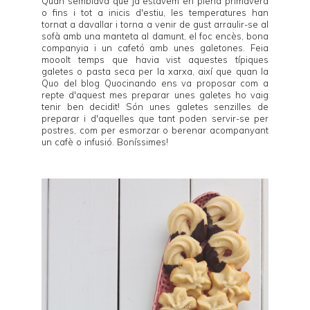
Quan semblava que ja estàvem en plena primavera
o fins i tot a inicis d'estiu, les temperatures han
tornat a davallar i torna a venir de gust arraulir-se al
sofà amb una manteta al damunt, el foc encès, bona
companyia i un cafetó amb unes galetones. Feia
mooolt temps que havia vist aquestes típiques
galetes o pasta seca per la xarxa, així que quan la
Quo del blog
Quocinando
ens va proposar com a
repte d'aquest mes preparar unes galetes ho vaig
tenir ben decidit! Són unes galetes senzilles de
preparar i d'aquelles que tant poden servir-se per
postres, com per esmorzar o berenar acompanyant
un cafè o infusió. Boníssimes!