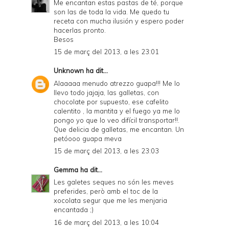
Me encantan estas pastas de té, porque
son las de toda la vida. Me quedo tu
receta con mucha ilusión y espero poder
hacerlas pronto.
Besos
15 de març del 2013, a les 23:01
Unknown
ha dit...
Alaaaaa menudo atrezzo guapa!!! Me lo
llevo todo jajaja, las galletas, con
chocolate por supuesto, ese cafelito
calentito , la mantita y el fuego ya me lo
pongo yo que lo veo difícil transportar!!.
Que delicia de galletas, me encantan. Un
petóooo guapa meva
15 de març del 2013, a les 23:03
Gemma
ha dit...
Les galetes seques no són les meves
preferides, però amb el toc de la
xocolata segur que me les menjaria
encantada ;)
16 de març del 2013, a les 10:04