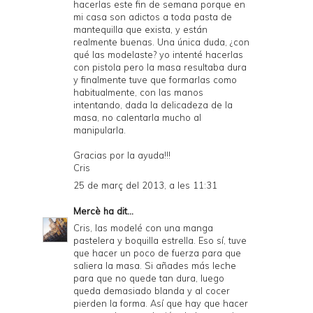
hacerlas este fin de semana porque en
mi casa son adictos a toda pasta de
mantequilla que exista, y están
realmente buenas. Una única duda, ¿con
qué las modelaste? yo intenté hacerlas
con pistola pero la masa resultaba dura
y finalmente tuve que formarlas como
habitualmente, con las manos
intentando, dada la delicadeza de la
masa, no calentarla mucho al
manipularla.
Gracias por la ayuda!!!
Cris
25 de març del 2013, a les 11:31
Mercè
ha dit...
Cris, las modelé con una manga
pastelera y boquilla estrella. Eso sí, tuve
que hacer un poco de fuerza para que
saliera la masa. Si añades más leche
para que no quede tan dura, luego
queda demasiado blanda y al cocer
pierden la forma. Así que hay que hacer