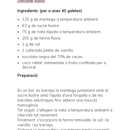
Dificultat: baixa
Ingredients: (per a unes 40 galetes)
125 g de mantega a temperatura ambient
63 g de sucre llustre
75 g de nata líquida a temperatura ambient
200 g de farina fluixa
1 g de sal
1 cullerada petita de vainilla
xocolata negra del 70% de cacau
coco ratllat, melmelada o fruita confitada per a
decorar
Preparació:
En un bol, es barreja la mantega juntament amb el
sucre llustre amb l'ajuda d'una forquilla o de les
barnilles elèctriques fins obtenir una mescla
homogènia.
Tot seguit, s'afegeix la nata a temperatura ambient a
intervals tot remenant.
Finalment, s'incorpora la farina tamisada, la sal i la
vainilla, i es barreja.
S'aboca la massa dins una màniga pastissera amb