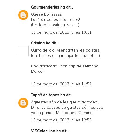
Gourmenderies
ha dit...
Queee bonessss!
I què dir de les fotografies!
(Un llarg i sostingut suspir)
16 de març del 2013, a les 10:11
Cristina
ha dit...
Quina delícia! M'encanten les galetes,
tant fer-les com menjar-les! hehehe ;)
Una abraçada i bon cap de setmana
Mercè!
16 de març del 2013, a les 11:57
Tapa't de tapes
ha dit...
Aquestes són de les que m'agraden!
Dins les capses de galetes són les que
volen primer. Molt bones, Gemma!
16 de març del 2013, a les 12:56
VISCalacuina
ha dit...