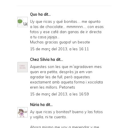
r
F
Quo
ha dit...
r
Uy que ricas y qué bonitas.... me apunto
a las de chocolate... mmmnnn.... con esas
i
fotos y ese café dan ganas de ir directa
e
a tu casa jajaja...
Muchas gracias guapa! un besote
n
15 de març del 2013, a les 16:11
d
Chez Silvia
ha dit...
l
Aquestes son les que m´agradaven mes
y
quan era petita, desprès ja em van
agradar les de full, però aquestes
a
exactament amb aqueta forma i xocolata
eren les millors. Petonets
n
15 de març del 2013, a les 16:59
d
Núria
ha dit...
P
Ay que ricas y bonitas!! bueno y las fotos
D
y vajilla, ni te cuento.
F
Ahora mismo me voy a merendar y me