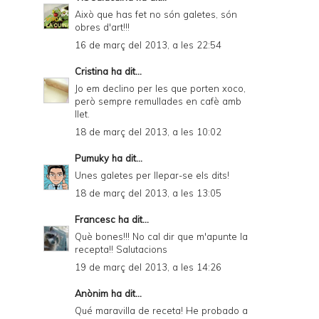
Això que has fet no són galetes, són
obres d'art!!!
16 de març del 2013, a les 22:54
Cristina
ha dit...
Jo em declino per les que porten xoco,
però sempre remullades en cafè amb
llet.
18 de març del 2013, a les 10:02
Pumuky
ha dit...
Unes galetes per llepar-se els dits!
18 de març del 2013, a les 13:05
Francesc
ha dit...
Què bones!!! No cal dir que m'apunte la
recepta!! Salutacions
19 de març del 2013, a les 14:26
Anònim ha dit...
Qué maravilla de receta! He probado a