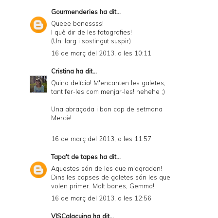
Gourmenderies
ha dit...
Queee bonessss!
I què dir de les fotografies!
(Un llarg i sostingut suspir)
16 de març del 2013, a les 10:11
Cristina
ha dit...
Quina delícia! M'encanten les galetes,
tant fer-les com menjar-les! hehehe ;)
Una abraçada i bon cap de setmana
Mercè!
16 de març del 2013, a les 11:57
Tapa't de tapes
ha dit...
Aquestes són de les que m'agraden!
Dins les capses de galetes són les que
volen primer. Molt bones, Gemma!
16 de març del 2013, a les 12:56
VISCalacuina
ha dit...