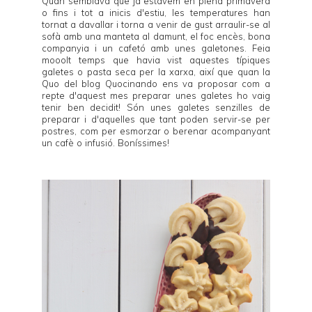
Quan semblava que ja estàvem en plena primavera
o fins i tot a inicis d'estiu, les temperatures han
tornat a davallar i torna a venir de gust arraulir-se al
sofà amb una manteta al damunt, el foc encès, bona
companyia i un cafetó amb unes galetones. Feia
mooolt temps que havia vist aquestes típiques
galetes o pasta seca per la xarxa, així que quan la
Quo del blog
Quocinando
ens va proposar com a
repte d'aquest mes preparar unes galetes ho vaig
tenir ben decidit! Són unes galetes senzilles de
preparar i d'aquelles que tant poden servir-se per
postres, com per esmorzar o berenar acompanyant
un cafè o infusió. Boníssimes!