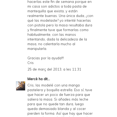
hacerlas este fin de semana porque en
mi casa son adictos a toda pasta de
mantequilla que exista, y están
realmente buenas. Una única duda, ¿con
qué las modelaste? yo intenté hacerlas
con pistola pero la masa resultaba dura
y finalmente tuve que formarlas como
habitualmente, con las manos
intentando, dada la delicadeza de la
masa, no calentarla mucho al
manipularla.
Gracias por la ayuda!!!
Cris
25 de març del 2013, a les 11:31
Mercè
ha dit...
Cris, las modelé con una manga
pastelera y boquilla estrella. Eso sí, tuve
que hacer un poco de fuerza para que
saliera la masa. Si añades más leche
para que no quede tan dura, luego
queda demasiado blanda y al cocer
pierden la forma. Así que hay que hacer