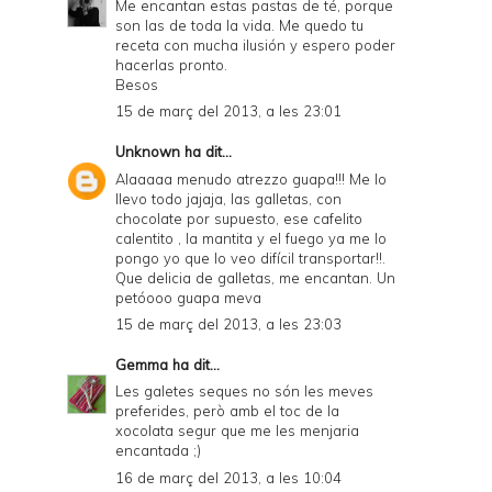
Me encantan estas pastas de té, porque
son las de toda la vida. Me quedo tu
receta con mucha ilusión y espero poder
hacerlas pronto.
Besos
15 de març del 2013, a les 23:01
Unknown
ha dit...
Alaaaaa menudo atrezzo guapa!!! Me lo
llevo todo jajaja, las galletas, con
chocolate por supuesto, ese cafelito
calentito , la mantita y el fuego ya me lo
pongo yo que lo veo difícil transportar!!.
Que delicia de galletas, me encantan. Un
petóooo guapa meva
15 de març del 2013, a les 23:03
Gemma
ha dit...
Les galetes seques no són les meves
preferides, però amb el toc de la
xocolata segur que me les menjaria
encantada ;)
16 de març del 2013, a les 10:04