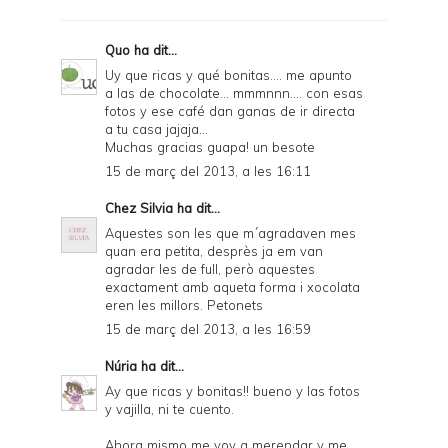
r
F
Quo
ha dit...
r
Uy que ricas y qué bonitas.... me apunto
a las de chocolate... mmmnnn.... con esas
i
fotos y ese café dan ganas de ir directa
e
a tu casa jajaja...
Muchas gracias guapa! un besote
n
15 de març del 2013, a les 16:11
d
Chez Silvia
ha dit...
l
Aquestes son les que m´agradaven mes
y
quan era petita, desprès ja em van
agradar les de full, però aquestes
a
exactament amb aqueta forma i xocolata
eren les millors. Petonets
n
15 de març del 2013, a les 16:59
d
Núria
ha dit...
P
Ay que ricas y bonitas!! bueno y las fotos
D
y vajilla, ni te cuento.
F
Ahora mismo me voy a merendar y me