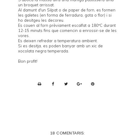
un broquet arrissat.
Al damunt d'un Silpat o de paper de forn, es formen
les galetes (en forma de ferradura, gota o flor) i si
ho desitgeu les decoreu.
Es couen al forn prèviament escalfat a 180ºC durant
12-15 minuts fins que comencin a enrossir-se de les
vores.
Es deixen refredar a temperatura ambient.
Si es desitja, es poden banyar amb un xic de
xocolata negra temperada.
Bon profit!
P
r
i
n
t
e
18 COMENTARIS: