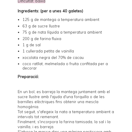
Dificultat: baixa
Ingredients: (per a unes 40 galetes)
125 g de mantega a temperatura ambient
63 g de sucre llustre
75 g de nata líquida a temperatura ambient
200 g de farina fluixa
1 g de sal
1 cullerada petita de vainilla
xocolata negra del 70% de cacau
coco ratllat, melmelada o fruita confitada per a
decorar
Preparació:
En un bol, es barreja la mantega juntament amb el
sucre llustre amb l'ajuda d'una forquilla o de les
barnilles elèctriques fins obtenir una mescla
homogènia.
Tot seguit, s'afegeix la nata a temperatura ambient a
intervals tot remenant.
Finalment, s'incorpora la farina tamisada, la sal i la
vainilla, i es barreja.
S'aboca la massa dins una màniga pastissera amb