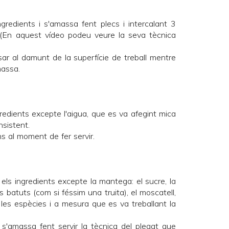
gredients i s'amassa fent plecs i intercalant 3
 (En
aquest vídeo
podeu veure la seva tècnica
ar al damunt de la superfície de treball mentre
massa.
redients excepte l'aigua, que es va afegint mica
sistent.
s al moment de fer servir.
 els ingredients excepte la mantega: el sucre, la
us batuts (com si féssim una truita), el moscatell,
a, les espècies i a mesura que es va treballant la
 s'amassa fent servir la tècnica del plegat que