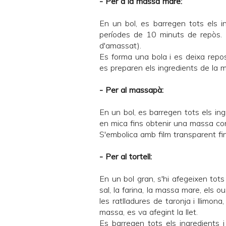
- Per a la massa mare:
En un bol, es barregen tots els in
períodes de 10 minuts de repòs.
d'amassat).
Es forma una bola i es deixa repos
es preparen els ingredients de la 
- Per al massapà:
En un bol, es barregen tots els ing
en mica fins obtenir una massa con
S'embolica amb film transparent fin
- Per al tortell:
En un bol gran, s'hi afegeixen tots
sal, la farina, la massa mare, els o
les ratlladures de taronja i llimon
massa, es va afegint la llet.
Es barregen tots els ingredients i