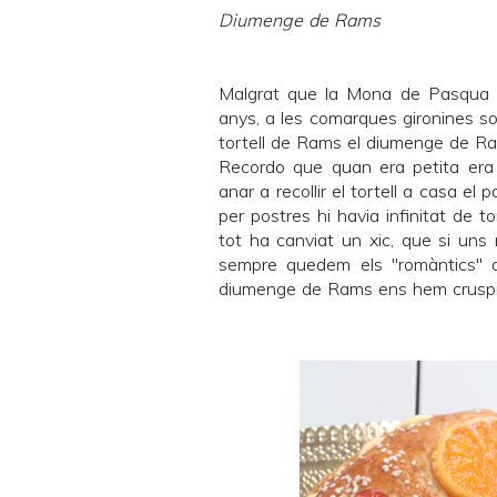
Diumenge de Rams
Malgrat que la Mona de Pasqua h
anys, a les comarques gironines so
tortell de Rams el diumenge de R
Recordo que quan era petita era 
anar a recollir el tortell a casa el 
per postres hi havia infinitat de t
tot ha canviat un xic, que si uns 
sempre quedem els "romàntics" qu
diumenge de Rams ens hem cruspit u