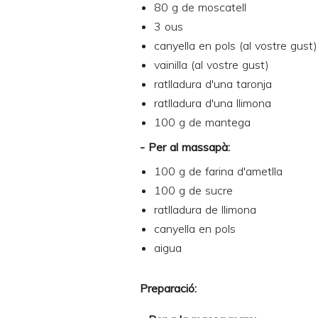
80 g de moscatell
3 ous
canyella en pols (al vostre gust)
vainilla (al vostre gust)
ratlladura d'una taronja
ratlladura d'una llimona
100 g de mantega
- Per al massapà:
100 g de farina d'ametlla
100 g de sucre
ratlladura de llimona
canyella en pols
aigua
Preparació: