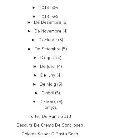
2014
(49)
►
2013
(56)
▼
De Desembre
(5)
►
De Novembre
(4)
►
D’octubre
(5)
►
De Setembre
(5)
►
D’agost
(4)
►
De Juliol
(4)
►
De Juny
(4)
►
De Maig
(5)
►
D’abril
(5)
►
De Març
(6)
▼
Torrijas
Tortell De Rams 2013
Bescuits De Crema De Sant Josep
Galetes Kisper O Pasta Seca