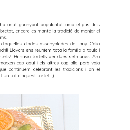
a anat guanyant popularitat amb el pas dels
bretot, encara es manté la tradició de menjar el
ams.
d'aquelles diades assenyalades de l'any. Calia
padrí!! Llavors ens reuníem tota la família a taula i
ortells!! Hi havia tortells per dues setmanes! Ara
marxen cap aquí i els altres cap allà, però vaja
e continuem celebrant les tradicions i on el
n tall d'aquest tortell. ;)