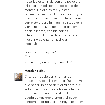
hacerlas este fin de semana porque en
mi casa son adictos a toda pasta de
mantequilla que exista, y están
realmente buenas. Una única duda, ¿con
qué las modelaste? yo intenté hacerlas
con pistola pero la masa resultaba dura
y finalmente tuve que formarlas como
habitualmente, con las manos
intentando, dada la delicadeza de la
masa, no calentarla mucho al
manipularla.
Gracias por la ayuda!!!
Cris
25 de març del 2013, a les 11:31
Mercè
ha dit...
Cris, las modelé con una manga
pastelera y boquilla estrella. Eso sí, tuve
que hacer un poco de fuerza para que
saliera la masa. Si añades más leche
para que no quede tan dura, luego
queda demasiado blanda y al cocer
pierden la forma. Así que hay que hacer