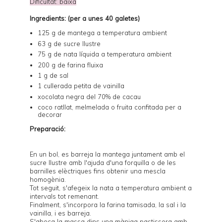
Dificultat: baixa
Ingredients: (per a unes 40 galetes)
125 g de mantega a temperatura ambient
63 g de sucre llustre
75 g de nata líquida a temperatura ambient
200 g de farina fluixa
1 g de sal
1 cullerada petita de vainilla
xocolata negra del 70% de cacau
coco ratllat, melmelada o fruita confitada per a
decorar
Preparació:
En un bol, es barreja la mantega juntament amb el
sucre llustre amb l'ajuda d'una forquilla o de les
barnilles elèctriques fins obtenir una mescla
homogènia.
Tot seguit, s'afegeix la nata a temperatura ambient a
intervals tot remenant.
Finalment, s'incorpora la farina tamisada, la sal i la
vainilla, i es barreja.
S'aboca la massa dins una màniga pastissera amb