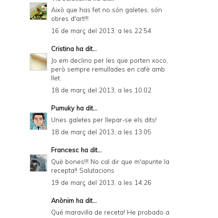
Això que has fet no són galetes, són
obres d'art!!!
16 de març del 2013, a les 22:54
Cristina
ha dit...
Jo em declino per les que porten xoco,
però sempre remullades en cafè amb
llet.
18 de març del 2013, a les 10:02
Pumuky
ha dit...
Unes galetes per llepar-se els dits!
18 de març del 2013, a les 13:05
Francesc
ha dit...
Què bones!!! No cal dir que m'apunte la
recepta!! Salutacions
19 de març del 2013, a les 14:26
Anònim ha dit...
Qué maravilla de receta! He probado a