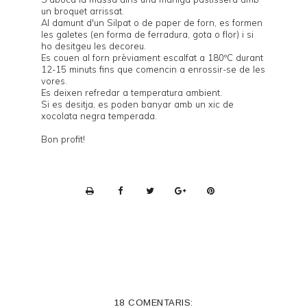
un broquet arrissat.
Al damunt d'un Silpat o de paper de forn, es formen
les galetes (en forma de ferradura, gota o flor) i si
ho desitgeu les decoreu.
Es couen al forn prèviament escalfat a 180ºC durant
12-15 minuts fins que comencin a enrossir-se de les
vores.
Es deixen refredar a temperatura ambient.
Si es desitja, es poden banyar amb un xic de
xocolata negra temperada.
Bon profit!
P
r
i
n
t
e
18 COMENTARIS: