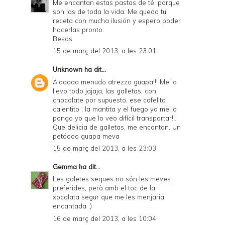
Me encantan estas pastas de té, porque
son las de toda la vida. Me quedo tu
receta con mucha ilusión y espero poder
hacerlas pronto.
Besos
15 de març del 2013, a les 23:01
Unknown
ha dit...
Alaaaaa menudo atrezzo guapa!!! Me lo
llevo todo jajaja, las galletas, con
chocolate por supuesto, ese cafelito
calentito , la mantita y el fuego ya me lo
pongo yo que lo veo difícil transportar!!.
Que delicia de galletas, me encantan. Un
petóooo guapa meva
15 de març del 2013, a les 23:03
Gemma
ha dit...
Les galetes seques no són les meves
preferides, però amb el toc de la
xocolata segur que me les menjaria
encantada ;)
16 de març del 2013, a les 10:04