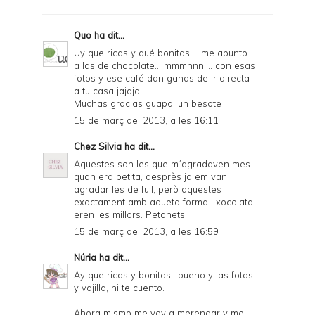
r
F
Quo
ha dit...
r
Uy que ricas y qué bonitas.... me apunto
a las de chocolate... mmmnnn.... con esas
i
fotos y ese café dan ganas de ir directa
e
a tu casa jajaja...
Muchas gracias guapa! un besote
n
15 de març del 2013, a les 16:11
d
Chez Silvia
ha dit...
l
Aquestes son les que m´agradaven mes
y
quan era petita, desprès ja em van
agradar les de full, però aquestes
a
exactament amb aqueta forma i xocolata
eren les millors. Petonets
n
15 de març del 2013, a les 16:59
d
Núria
ha dit...
P
Ay que ricas y bonitas!! bueno y las fotos
D
y vajilla, ni te cuento.
F
Ahora mismo me voy a merendar y me