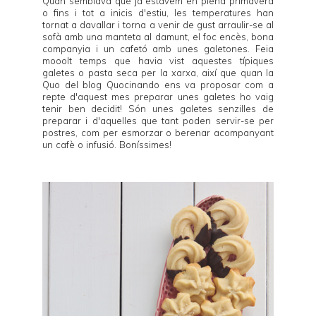
Quan semblava que ja estàvem en plena primavera
o fins i tot a inicis d'estiu, les temperatures han
tornat a davallar i torna a venir de gust arraulir-se al
sofà amb una manteta al damunt, el foc encès, bona
companyia i un cafetó amb unes galetones. Feia
mooolt temps que havia vist aquestes típiques
galetes o pasta seca per la xarxa, així que quan la
Quo del blog
Quocinando
ens va proposar com a
repte d'aquest mes preparar unes galetes ho vaig
tenir ben decidit! Són unes galetes senzilles de
preparar i d'aquelles que tant poden servir-se per
postres, com per esmorzar o berenar acompanyant
un cafè o infusió. Boníssimes!