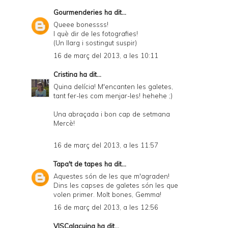
Gourmenderies
ha dit...
Queee bonessss!
I què dir de les fotografies!
(Un llarg i sostingut suspir)
16 de març del 2013, a les 10:11
Cristina
ha dit...
Quina delícia! M'encanten les galetes,
tant fer-les com menjar-les! hehehe ;)
Una abraçada i bon cap de setmana
Mercè!
16 de març del 2013, a les 11:57
Tapa't de tapes
ha dit...
Aquestes són de les que m'agraden!
Dins les capses de galetes són les que
volen primer. Molt bones, Gemma!
16 de març del 2013, a les 12:56
VISCalacuina
ha dit...