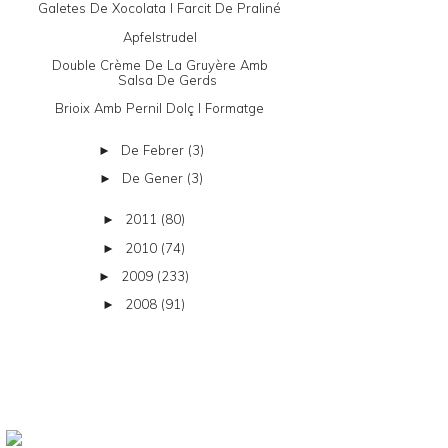
Galetes De Xocolata I Farcit De Praliné
Apfelstrudel
Double Crème De La Gruyère Amb
Salsa De Gerds
Brioix Amb Pernil Dolç I Formatge
De Febrer
(3)
►
De Gener
(3)
►
2011
(80)
►
2010
(74)
►
2009
(233)
►
2008
(91)
►