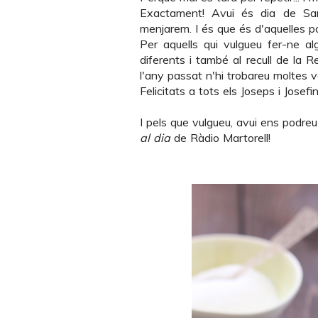
Exactament! Avui és dia de Sa
menjarem. I és que és d'aquelles p
Per aquells qui vulgueu fer-ne al
diferents i també al recull de la
Re
l'any passat n'hi trobareu moltes 
Felicitats a tots els Joseps i Josefi
I pels que vulgueu, avui ens podre
al dia
de
Ràdio Martorell
!