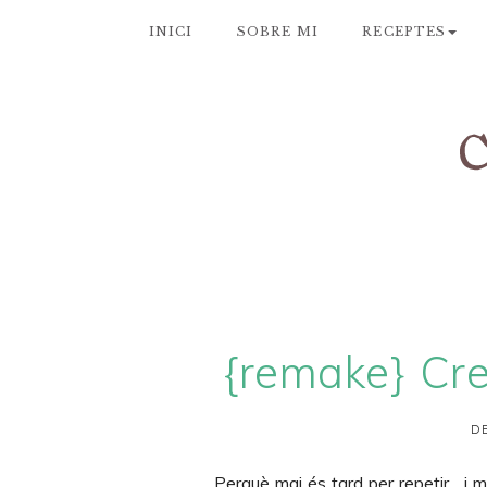
INICI
SOBRE MI
RECEPTES
{remake} Cr
DE
Perquè mai és tard per repetir... i