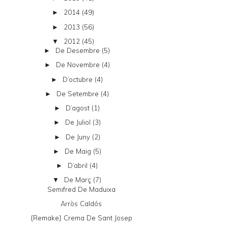
2014
(49)
►
2013
(56)
►
2012
(45)
▼
De Desembre
(5)
►
De Novembre
(4)
►
D’octubre
(4)
►
De Setembre
(4)
►
D’agost
(1)
►
De Juliol
(3)
►
De Juny
(2)
►
De Maig
(5)
►
D’abril
(4)
►
De Març
(7)
▼
Semifred De Maduixa
Arròs Caldós
{remake} Crema De Sant Josep