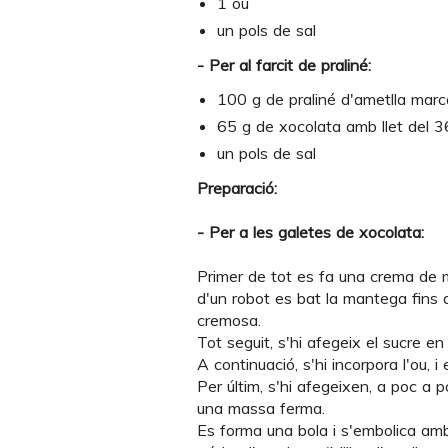
1 ou
un pols de sal
- Per al farcit de praliné:
100 g de praliné d'ametlla mar
65 g de xocolata amb llet del 
un pols de sal
Preparació:
- Per a les galetes de xocolata:
Primer de tot es fa una crema de m
d'un robot es bat la mantega fins 
cremosa.
Tot seguit, s'hi afegeix el sucre en
A continuació, s'hi incorpora l'ou, 
Per últim, s'hi afegeixen, a poc a p
una massa ferma.
Es forma una bola i s'embolica amb