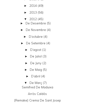
2014
(49)
►
2013
(56)
►
2012
(45)
▼
De Desembre
(5)
►
De Novembre
(4)
►
D’octubre
(4)
►
De Setembre
(4)
►
D’agost
(1)
►
De Juliol
(3)
►
De Juny
(2)
►
De Maig
(5)
►
D’abril
(4)
►
De Març
(7)
▼
Semifred De Maduixa
Arròs Caldós
{remake} Crema De Sant Josep