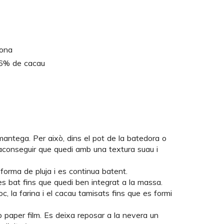
cona
36% de cacau
antega. Per això, dins el pot de la batedora o
aconseguir que quedi amb una textura suau i
 forma de pluja i es continua batent.
i es bat fins que quedi ben integrat a la massa.
oc, la farina i el cacau tamisats fins que es formi
 paper film. Es deixa reposar a la nevera un