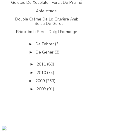
Galetes De Xocolata I Farcit De Praliné
Apfelstrudel
Double Crème De La Gruyère Amb
Salsa De Gerds
Brioix Amb Pernil Dolç I Formatge
De Febrer
(3)
►
De Gener
(3)
►
2011
(80)
►
2010
(74)
►
2009
(233)
►
2008
(91)
►