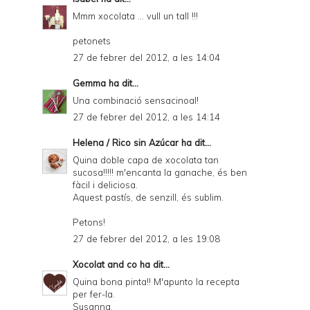
Mmm xocolata ... vull un tall !!!
petonets
27 de febrer del 2012, a les 14:04
Gemma
ha dit...
Una combinació sensacinoal!
27 de febrer del 2012, a les 14:14
Helena / Rico sin Azúcar
ha dit...
Quina doble capa de xocolata tan
sucosa!!!!! m'encanta la ganache, és ben
fàcil i deliciosa.
Aquest pastís, de senzill, és sublim.
Petons!
27 de febrer del 2012, a les 19:08
Xocolat and co
ha dit...
Quina bona pinta!! M'apunto la recepta
per fer-la.
Susanna.