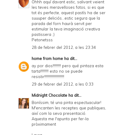
Ohhh aquí davant estic, salivant veient
les teves meravelloses fotos, si es que
tot és perfecte, aquest pastís ha de ser
suuuper deliciós...estic segura que la
parada del forn haurà servit per
estimular la teva imaginació creativa
pastissera ;)
Petonetsss
28 de febrer del 2012, a les 23:34
home from home
ha dit...
ay por dios!!!!!!!!! pero qué pintaza esta
tarta!!!!!!!!! esto no se puede
resistir!!!!!!!!!!!!!!!!!!!!!!
29 de febrer del 2012, a les 0:33
Midnight Chocolate
ha dit...
Boníssim, té una pinta espectuacular!
M'encanten les receptes que publiques,
així com la seva presentació.
Aquesta me l'apunto per fer-la
pròximament