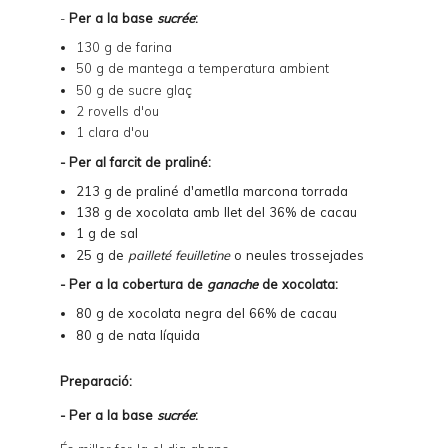
-
Per a la base
sucrée
:
130 g de farina
50 g de mantega a temperatura ambient
50 g de sucre glaç
2 rovells d'ou
1 clara d'ou
- Per al farcit de praliné:
213 g de praliné d'ametlla marcona torrada
138 g de xocolata amb llet del 36% de cacau
1 g de sal
25 g de
pailleté feuilletine
o neules trossejades
- Per a la cobertura de
ganache
de xocolata:
80 g de xocolata negra del 66% de cacau
80 g de nata líquida
Preparació:
- Per a la base
sucrée
: