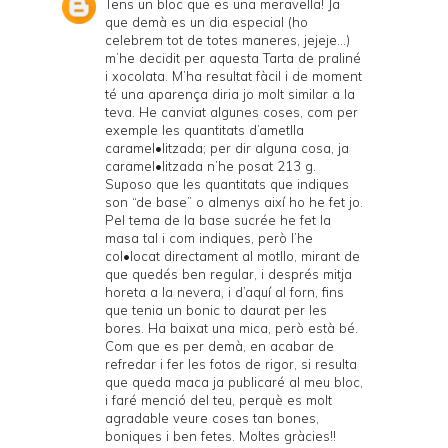
Tens un bloc que es una meravella! Ja
que demà es un dia especial (ho
celebrem tot de totes maneres, jejeje…)
m’he decidit per aquesta Tarta de praliné
i xocolata. M’ha resultat fàcil i de moment
té una aparença diria jo molt similar a la
teva. He canviat algunes coses, com per
exemple les quantitats d’ametlla
caramel•litzada; per dir alguna cosa, ja
caramel•litzada n’he posat 213 g.
Suposo que les quantitats que indiques
son “de base” o almenys així ho he fet jo.
Pel tema de la base sucrée he fet la
masa tal i com indiques, però l’he
col•locat directament al motllo, mirant de
que quedés ben regular, i després mitja
horeta a la nevera, i d’aquí al forn, fins
que tenia un bonic to daurat per les
bores. Ha baixat una mica, però està bé.
Com que es per demà, en acabar de
refredar i fer les fotos de rigor, si resulta
que queda maca ja publicaré al meu bloc,
i faré menció del teu, perquè es molt
agradable veure coses tan bones,
boniques i ben fetes. Moltes gràcies!!