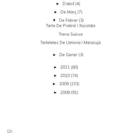
D’abril
(4)
►
De Març
(7)
►
De Febrer
(3)
▼
Tarta De Praliné I Xocolata
Trena Suïssa
Tarteletes De Llimona I Maracujà
De Gener
(3)
►
2011
(80)
►
2010
(74)
►
2009
(233)
►
2008
(91)
►