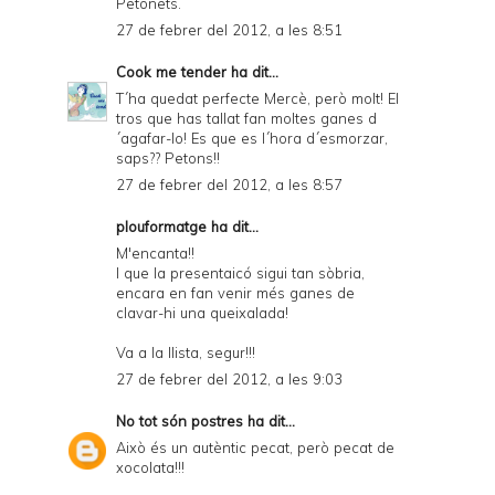
Petonets.
27 de febrer del 2012, a les 8:51
Cook me tender
ha dit...
T´ha quedat perfecte Mercè, però molt! El
tros que has tallat fan moltes ganes d
´agafar-lo! Es que es l´hora d´esmorzar,
saps?? Petons!!
27 de febrer del 2012, a les 8:57
plouformatge
ha dit...
M'encanta!!
I que la presentaicó sigui tan sòbria,
encara en fan venir més ganes de
clavar-hi una queixalada!
Va a la llista, segur!!!
27 de febrer del 2012, a les 9:03
No tot són postres
ha dit...
Això és un autèntic pecat, però pecat de
xocolata!!!