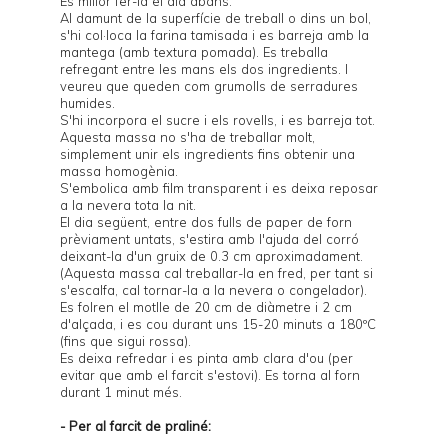
És millor fer-la el dia abans.
Al damunt de la superfície de treball o dins un bol,
s'hi col·loca la farina tamisada i es barreja amb la
mantega (amb textura pomada). Es treballa
refregant entre les mans els dos ingredients. I
veureu que queden com grumolls de serradures
humides.
S'hi incorpora el sucre i els rovells, i es barreja tot.
Aquesta massa no s'ha de treballar molt,
simplement unir els ingredients fins obtenir una
massa homogènia.
S'embolica amb film transparent i es deixa reposar
a la nevera tota la nit.
El dia següent, entre dos fulls de paper de forn
prèviament untats, s'estira amb l'ajuda del corró
deixant-la d'un gruix de 0.3 cm aproximadament.
(Aquesta massa cal treballar-la en fred, per tant si
s'escalfa, cal tornar-la a la nevera o congelador).
Es folren el motlle de 20 cm de diàmetre i 2 cm
d'alçada, i es cou durant uns 15-20 minuts a 180ºC
(fins que sigui rossa).
Es deixa refredar i es pinta amb clara d'ou (per
evitar que amb el farcit s'estovi). Es torna al forn
durant 1 minut més.
- Per al farcit de praliné: