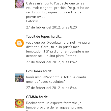
r
Ostres m'encanta l'aspecte que té, es
veu molt elegant i preciós. De gust ha de
i
ser la bomba, aquest praliné l'he de
e
provar aviat!
Petons! :)
n
27 de febrer del 2012, a les 8:20
d
Tapa't de tapes
ha dit...
l
veus que bé!! Xocolata i praliné!! I vinga a
y
disfrutar!! Carai, tu, quin pastís més
temptador...! S'ha d'anar en compte a no
a
acabar-se'l... quina pinta. Petons
n
27 de febrer del 2012, a les 8:42
d
Eva Flores
ha dit...
P
boníssima! m'encanta el tall que queda
amb les "dues xocolates"
D
27 de febrer del 2012, a les 8:44
F
GEMMA
ha dit...
Realment te un aspecte fantástic. Jo
també provaré de fer aquest praliné...