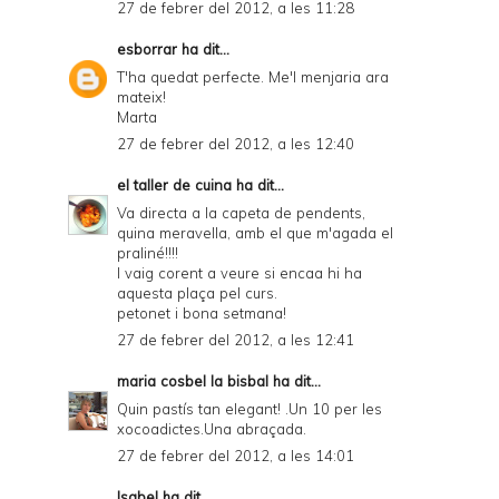
27 de febrer del 2012, a les 11:28
esborrar
ha dit...
T'ha quedat perfecte. Me'l menjaria ara
mateix!
Marta
27 de febrer del 2012, a les 12:40
el taller de cuina
ha dit...
Va directa a la capeta de pendents,
quina meravella, amb el que m'agada el
praliné!!!!
I vaig corent a veure si encaa hi ha
aquesta plaça pel curs.
petonet i bona setmana!
27 de febrer del 2012, a les 12:41
maria cosbel la bisbal
ha dit...
Quin pastís tan elegant! .Un 10 per les
xocoadictes.Una abraçada.
27 de febrer del 2012, a les 14:01
Isabel
ha dit...