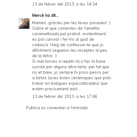
13 de febrer del 2013, a les 14:34
Mercè
ha dit...
Mamen, gràcies per les teves paraules! :)
Sobre el que comentes de l'ametlla
caramelitzada pel praliné, evidentment
es pot canviar i fer-ho al gust de
cadascú. Haig de confessar-te que jo
difícilment segueixo les receptes al peu
de la lletra. ;)
Si mai tornes a repetir-la o fas la base
sucrée per alguna altra tarta, per tal que
no et baixi, jo sempre hi poso pesos per
a tartes (unes boles ceràmiques que pots
trobar en botigues especialitzades) que
eviten precisament això.
13 de febrer del 2013, a les 17:46
Publica un comentari a l'entrada