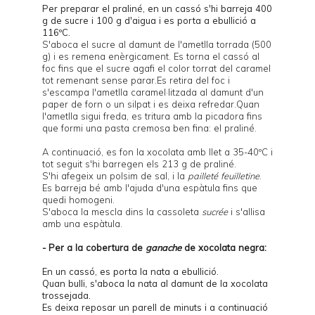
Per preparar el praliné, en un cassó s'hi barreja 400
g de sucre i 100 g d'aigua i es porta a ebullició a
116ºC.
S'aboca el sucre al damunt de l'ametlla torrada (500
g) i es remena enèrgicament. Es torna el cassó al
foc fins que el sucre agafi el color torrat del caramel
tot remenant sense parar.Es retira del foc i
s'escampa l'ametlla caramel·litzada al damunt d'un
paper de forn o un silpat i es deixa refredar.Quan
l'ametlla sigui freda, es tritura amb la picadora fins
que formi una pasta cremosa ben fina: el praliné.
A continuació, es fon la xocolata amb llet a 35-40ºC i
tot seguit s'hi barregen els 213 g de praliné.
S'hi afegeix un polsim de sal, i la
pailleté feuilletine
.
Es barreja bé amb l'ajuda d'una espàtula fins que
quedi homogeni.
S'aboca la mescla dins la cassoleta
sucrée
i s'allisa
amb una espàtula.
- Per a la cobertura de
ganache
de xocolata negra:
En un cassó, es porta la nata a ebullició.
Quan bulli, s'aboca la nata al damunt de la xocolata
trossejada.
Es deixa reposar un parell de minuts i a continuació