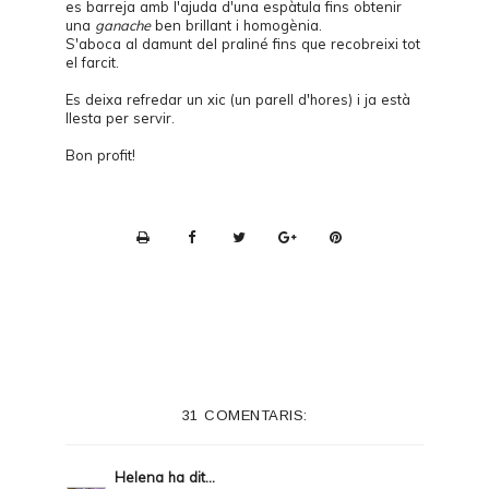
es barreja amb l'ajuda d'una espàtula fins obtenir
una
ganache
ben brillant i homogènia.
S'aboca al damunt del praliné fins que recobreixi tot
el farcit.
Es deixa refredar un xic (un parell d'hores) i ja està
llesta per servir.
Bon profit!
P
r
i
n
t
e
31 COMENTARIS:
r
F
Helena
ha dit...