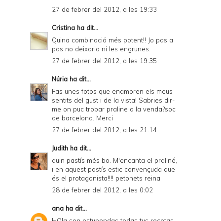
27 de febrer del 2012, a les 19:33
Cristina
ha dit...
Quina combinació més potent!! Jo pas a
pas no deixaria ni les engrunes.
27 de febrer del 2012, a les 19:35
Núria
ha dit...
Fas unes fotos que enamoren els meus
sentits del gust i de la vista! Sabries dir-
me on puc trobar praline a la venda?soc
de barcelona. Merci
27 de febrer del 2012, a les 21:14
Judith
ha dit...
quin pastís més bo. M'encanta el praliné,
i en aquest pastís estic convençuda que
és el protagonista!!!! petonets reina
28 de febrer del 2012, a les 0:02
ana
ha dit...
HOla son estupendas todas tus recetas,