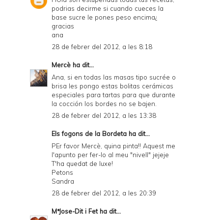
podrias decirme si cuando cueces la
base sucre le pones peso encima¿
gracias
ana
28 de febrer del 2012, a les 8:18
Mercè
ha dit...
Ana, si en todas las masas tipo sucrée o
brisa les pongo estas bolitas cerámicas
especiales para tartas para que durante
la cocción los bordes no se bajen.
28 de febrer del 2012, a les 13:38
Els fogons de la Bordeta
ha dit...
PEr favor Mercè, quina pinta!! Aquest me
l'apunto per fer-lo al meu "nivell" jejeje
T'ha quedat de luxe!
Petons
Sandra
28 de febrer del 2012, a les 20:39
MªJose-Dit i Fet
ha dit...