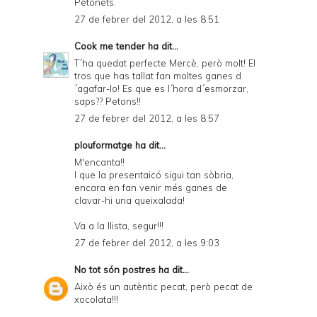
Petonets.
27 de febrer del 2012, a les 8:51
Cook me tender
ha dit...
T´ha quedat perfecte Mercè, però molt! El
tros que has tallat fan moltes ganes d
´agafar-lo! Es que es l´hora d´esmorzar,
saps?? Petons!!
27 de febrer del 2012, a les 8:57
plouformatge
ha dit...
M'encanta!!
I que la presentaicó sigui tan sòbria,
encara en fan venir més ganes de
clavar-hi una queixalada!
Va a la llista, segur!!!
27 de febrer del 2012, a les 9:03
No tot són postres
ha dit...
Això és un autèntic pecat, però pecat de
xocolata!!!