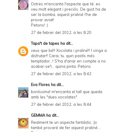
r
Ostres m'encanta l'aspecte que té, es
veu molt elegant i preciós. De gust ha de
i
ser la bomba, aquest praliné l'he de
e
provar aviat!
Petons! :)
n
27 de febrer del 2012, a les 8:20
d
Tapa't de tapes
ha dit...
l
veus que bé!! Xocolata i praliné!! I vinga a
y
disfrutar!! Carai, tu, quin pastís més
temptador...! S'ha d'anar en compte a no
a
acabar-se'l... quina pinta. Petons
n
27 de febrer del 2012, a les 8:42
d
Eva Flores
ha dit...
P
boníssima! m'encanta el tall que queda
amb les "dues xocolates"
D
27 de febrer del 2012, a les 8:44
F
GEMMA
ha dit...
Realment te un aspecte fantástic. Jo
també provaré de fer aquest praliné...