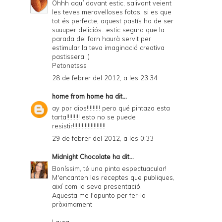
Ohhh aquí davant estic, salivant veient
les teves meravelloses fotos, si es que
tot és perfecte, aquest pastís ha de ser
suuuper deliciós...estic segura que la
parada del forn haurà servit per
estimular la teva imaginació creativa
pastissera ;)
Petonetsss
28 de febrer del 2012, a les 23:34
home from home
ha dit...
ay por dios!!!!!!!!! pero qué pintaza esta
tarta!!!!!!!!! esto no se puede
resistir!!!!!!!!!!!!!!!!!!!!!!
29 de febrer del 2012, a les 0:33
Midnight Chocolate
ha dit...
Boníssim, té una pinta espectuacular!
M'encanten les receptes que publiques,
així com la seva presentació.
Aquesta me l'apunto per fer-la
pròximament