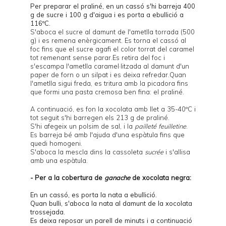
Per preparar el praliné, en un cassó s'hi barreja 400
g de sucre i 100 g d'aigua i es porta a ebullició a
116ºC.
S'aboca el sucre al damunt de l'ametlla torrada (500
g) i es remena enèrgicament. Es torna el cassó al
foc fins que el sucre agafi el color torrat del caramel
tot remenant sense parar.Es retira del foc i
s'escampa l'ametlla caramel·litzada al damunt d'un
paper de forn o un silpat i es deixa refredar.Quan
l'ametlla sigui freda, es tritura amb la picadora fins
que formi una pasta cremosa ben fina: el praliné.
A continuació, es fon la xocolata amb llet a 35-40ºC i
tot seguit s'hi barregen els 213 g de praliné.
S'hi afegeix un polsim de sal, i la
pailleté feuilletine
.
Es barreja bé amb l'ajuda d'una espàtula fins que
quedi homogeni.
S'aboca la mescla dins la cassoleta
sucrée
i s'allisa
amb una espàtula.
- Per a la cobertura de
ganache
de xocolata negra:
En un cassó, es porta la nata a ebullició.
Quan bulli, s'aboca la nata al damunt de la xocolata
trossejada.
Es deixa reposar un parell de minuts i a continuació