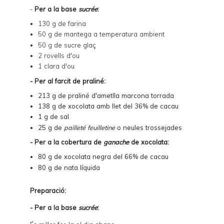
-
Per a la base
sucrée
:
130 g de farina
50 g de mantega a temperatura ambient
50 g de sucre glaç
2 rovells d'ou
1 clara d'ou
- Per al farcit de praliné:
213 g de praliné d'ametlla marcona torrada
138 g de xocolata amb llet del 36% de cacau
1 g de sal
25 g de
pailleté feuilletine
o neules trossejades
- Per a la cobertura de
ganache
de xocolata:
80 g de xocolata negra del 66% de cacau
80 g de nata líquida
Preparació:
- Per a la base
sucrée
: