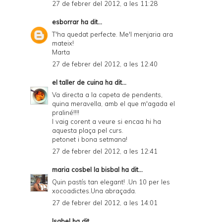
27 de febrer del 2012, a les 11:28
esborrar
ha dit...
T'ha quedat perfecte. Me'l menjaria ara
mateix!
Marta
27 de febrer del 2012, a les 12:40
el taller de cuina
ha dit...
Va directa a la capeta de pendents,
quina meravella, amb el que m'agada el
praliné!!!!
I vaig corent a veure si encaa hi ha
aquesta plaça pel curs.
petonet i bona setmana!
27 de febrer del 2012, a les 12:41
maria cosbel la bisbal
ha dit...
Quin pastís tan elegant! .Un 10 per les
xocoadictes.Una abraçada.
27 de febrer del 2012, a les 14:01
Isabel
ha dit...