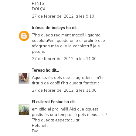
PTNTS
DOLÇA
27 de febrer del 2012, a les 9:10
trifasic de baileys
ha dit...
T'ha queda realment maco!! i quanta
xocolata!!em quedo amb el praliné que
m'agrada més que la xocolata !! jeje
petons
27 de febrer del 2012, a les 11:00
Teresa
ha dit...
Aquests és dels que m'agraden!!! m'hi
tiraria de cap!!! t'ha quedat fantàstic!!!
27 de febrer del 2012, a les 11:06
El cullerot Festuc
ha dit...
em xifla el praliné!!! Així que aquest
pastís és una temptació pels meus ulls!!!
T'ha quedat espectacular!
Petunets,
Eva.