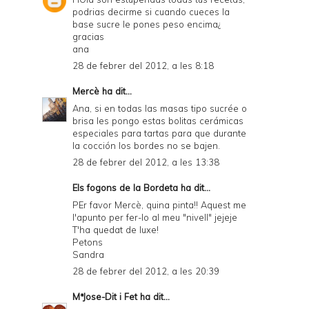
podrias decirme si cuando cueces la
base sucre le pones peso encima¿
gracias
ana
28 de febrer del 2012, a les 8:18
Mercè
ha dit...
Ana, si en todas las masas tipo sucrée o
brisa les pongo estas bolitas cerámicas
especiales para tartas para que durante
la cocción los bordes no se bajen.
28 de febrer del 2012, a les 13:38
Els fogons de la Bordeta
ha dit...
PEr favor Mercè, quina pinta!! Aquest me
l'apunto per fer-lo al meu "nivell" jejeje
T'ha quedat de luxe!
Petons
Sandra
28 de febrer del 2012, a les 20:39
MªJose-Dit i Fet
ha dit...