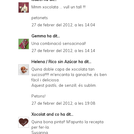
Mmm xocolata ... vull un tall !!!
petonets
27 de febrer del 2012, a les 14:04
Gemma
ha dit...
Una combinació sensacinoal!
27 de febrer del 2012, a les 14:14
Helena / Rico sin Azúcar
ha dit...
Quina doble capa de xocolata tan
sucosa!!!!! m'encanta la ganache, és ben
fàcil i deliciosa.
Aquest pastís, de senzill, és sublim.
Petons!
27 de febrer del 2012, a les 19:08
Xocolat and co
ha dit...
Quina bona pinta!! M'apunto la recepta
per fer-la.
Susanna.