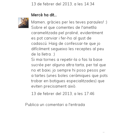
13 de febrer del 2013, a les 14:34
Mercè
ha dit...
Mamen, gràcies per les teves paraules! :)
Sobre el que comentes de l'ametlla
caramelitzada pel praliné, evidentment
es pot canviar i fer-ho al gust de
cadascú. Haig de confessar-te que jo
difícilment segueixo les receptes al peu
de la lletra. ;)
Si mai tornes a repetir-la o fas la base
sucrée per alguna altra tarta, per tal que
no et baixi, jo sempre hi poso pesos per
a tartes (unes boles ceràmiques que pots
trobar en botigues especialitzades) que
eviten precisament això.
13 de febrer del 2013, a les 17:46
Publica un comentari a l'entrada