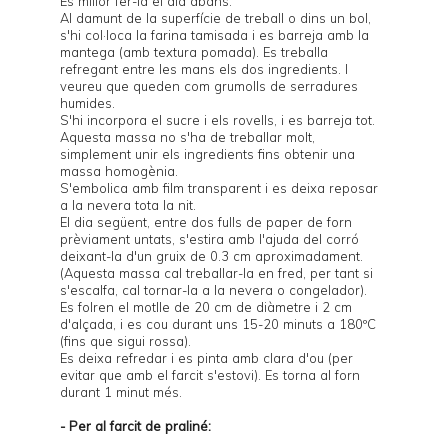
És millor fer-la el dia abans.
Al damunt de la superfície de treball o dins un bol,
s'hi col·loca la farina tamisada i es barreja amb la
mantega (amb textura pomada). Es treballa
refregant entre les mans els dos ingredients. I
veureu que queden com grumolls de serradures
humides.
S'hi incorpora el sucre i els rovells, i es barreja tot.
Aquesta massa no s'ha de treballar molt,
simplement unir els ingredients fins obtenir una
massa homogènia.
S'embolica amb film transparent i es deixa reposar
a la nevera tota la nit.
El dia següent, entre dos fulls de paper de forn
prèviament untats, s'estira amb l'ajuda del corró
deixant-la d'un gruix de 0.3 cm aproximadament.
(Aquesta massa cal treballar-la en fred, per tant si
s'escalfa, cal tornar-la a la nevera o congelador).
Es folren el motlle de 20 cm de diàmetre i 2 cm
d'alçada, i es cou durant uns 15-20 minuts a 180ºC
(fins que sigui rossa).
Es deixa refredar i es pinta amb clara d'ou (per
evitar que amb el farcit s'estovi). Es torna al forn
durant 1 minut més.
- Per al farcit de praliné: