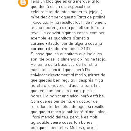
Tens un bloc que es una meravella! Ja
que demà es un dia especial (ho
celebrem tot de totes maneres, jejeje…)
m’he decidit per aquesta Tarta de praliné
i xocolata. M’ha resultat fàcil i de moment
té una aparença diria jo molt similar a la
teva. He canviat algunes coses, com per
exemple les quantitats d’ametlla
caramel•litzada; per dir alguna cosa, ja
caramel•litzada n’he posat 213 g.
Suposo que les quantitats que indiques
son “de base” o almenys així ho he fet jo.
Pel tema de la base sucrée he fet la
masa tal i com indiques, però l’he
col•locat directament al motllo, mirant de
que quedés ben regular, i després mitja
horeta a la nevera, i d’aquí al forn, fins
que tenia un bonic to daurat per les
bores. Ha baixat una mica, però està bé.
Com que es per demà, en acabar de
refredar i fer les fotos de rigor, si resulta
que queda maca ja publicaré al meu bloc,
i faré menció del teu, perquè es molt
agradable veure coses tan bones,
boniques i ben fetes. Moltes gràcies!!