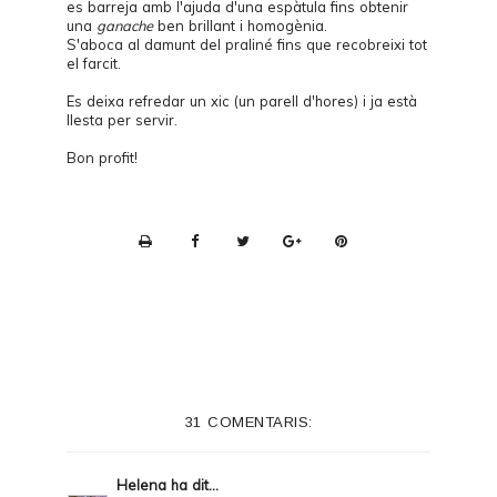
es barreja amb l'ajuda d'una espàtula fins obtenir
una
ganache
ben brillant i homogènia.
S'aboca al damunt del praliné fins que recobreixi tot
el farcit.
Es deixa refredar un xic (un parell d'hores) i ja està
llesta per servir.
Bon profit!
P
r
i
n
t
e
31 COMENTARIS:
r
F
Helena
ha dit...