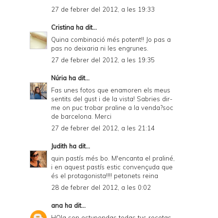
27 de febrer del 2012, a les 19:33
Cristina
ha dit...
Quina combinació més potent!! Jo pas a
pas no deixaria ni les engrunes.
27 de febrer del 2012, a les 19:35
Núria
ha dit...
Fas unes fotos que enamoren els meus
sentits del gust i de la vista! Sabries dir-
me on puc trobar praline a la venda?soc
de barcelona. Merci
27 de febrer del 2012, a les 21:14
Judith
ha dit...
quin pastís més bo. M'encanta el praliné,
i en aquest pastís estic convençuda que
és el protagonista!!!! petonets reina
28 de febrer del 2012, a les 0:02
ana
ha dit...
HOla son estupendas todas tus recetas,