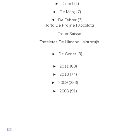
D’abril
(4)
►
De Març
(7)
►
De Febrer
(3)
▼
Tarta De Praliné I Xocolata
Trena Suïssa
Tarteletes De Llimona I Maracujà
De Gener
(3)
►
2011
(80)
►
2010
(74)
►
2009
(233)
►
2008
(91)
►