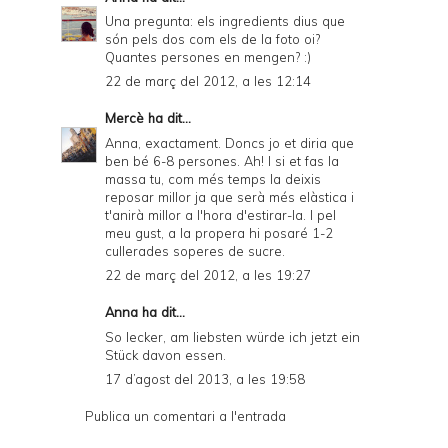
Una pregunta: els ingredients dius que
són pels dos com els de la foto oi?
Quantes persones en mengen? :)
22 de març del 2012, a les 12:14
Mercè
ha dit...
Anna, exactament. Doncs jo et diria que
ben bé 6-8 persones. Ah! I si et fas la
massa tu, com més temps la deixis
reposar millor ja que serà més elàstica i
t'anirà millor a l'hora d'estirar-la. I pel
meu gust, a la propera hi posaré 1-2
cullerades soperes de sucre.
22 de març del 2012, a les 19:27
Anna
ha dit...
So lecker, am liebsten würde ich jetzt ein
Stück davon essen.
17 d’agost del 2013, a les 19:58
Publica un comentari a l'entrada