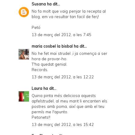
Susana
ha dit...
No fa molt que vaig penjar la recepta al
blog, em va resultar tan facil de fer¡!
Petó
13 de març del 2012, a les 7:45
maria cosbel la bisbal
ha dit...
No he fet mai strudel ,i ja comença a ser
hora de provar-ho.
T'ha quedat genial.
Records.
13 de març del 2012, a les 12:22
Laura
ha dit...
Quina pinta més deliciosa aquests
apfelstrudel, al meu marit li encanten els
postres amb poma, així que amb el teu
permís me l'apunto.
Petonets!!
13 de març del 2012, a les 15:42