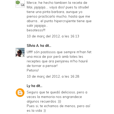
r
Merce, he hecho tambien la receta de
Mai, jajajaja.... vaya dos! pues tu strudel
i
tiene una pinta barbara, aunque yo
e
pienso practicarlo mucho, hasta que me
aburra... el punto hipercrujiente tiene que
n
salir jajajaja...
besotesss!!!
d
10 de març del 2012, a les 16:13
l
Sílvia A.
ha dit...
y
Ufff! són pastissos que sempre m'han fet
a
una mica de por però amb totes les
receptes que ara penjareu m'ho hauré
n
de tornar a pensar!
d
Petons!
10 de març del 2012, a les 16:28
P
D
Ly
ha dit...
Seguro que te quedó delicioso, pero a
F
veces la memoria nos engrandece
algunos recuerdos :)))
Pues si, te echamos de menos, pero así
es la vida :))