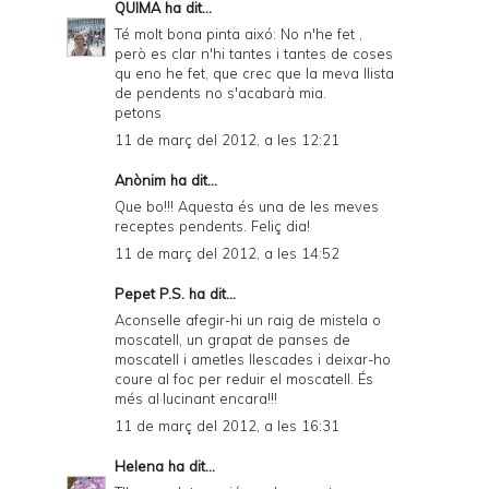
QUIMA
ha dit...
Té molt bona pinta aixó: No n'he fet ,
però es clar n'hi tantes i tantes de coses
qu eno he fet, que crec que la meva llista
de pendents no s'acabarà mia.
petons
11 de març del 2012, a les 12:21
Anònim ha dit...
Que bo!!! Aquesta és una de les meves
receptes pendents. Feliç dia!
11 de març del 2012, a les 14:52
Pepet P.S. ha dit...
Aconselle afegir-hi un raig de mistela o
moscatell, un grapat de panses de
moscatell i ametles llescades i deixar-ho
coure al foc per reduir el moscatell. És
més al·lucinant encara!!!
11 de març del 2012, a les 16:31
Helena
ha dit...