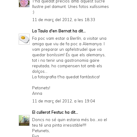
T'ha quedat preciós amb aquest sucre
llustre pel damunt. Unes fotos xulíssimes
:)
11 de març del 2012, a les 18:33
La Taula d'en Bernat
ha dit...
Fa poc vam estar a Berlín, a visitar una
amiga que viu de fa poc a Alemanya. I
vam preparar un apfelstrudel que va
quedar boníssim! És que els alemanys,
tot i no tenir una gastronomia gaire
reputada, ho compensen tot amb els
dolços...
La fotografia t'ha quedat fantàstica!
Petonets!
Anna
11 de març del 2012, a les 19:04
El cullerot Festuc
ha dit...
Doncs no sé quin estaria més bo...xo el
teu té una pinta irresistible!!!!
Petunets,
Eva.