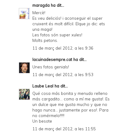
maragda
ha dit...
Mercè!
Es veu deliciós! i aconseguir el super
cruixent és molt difícil. Elque jo dic: ets
una maga!
Les fotos són super xules!
Molts petons.
11 de març del 2012, a les 9:36
lacuinadesempre.cat
ha dit...
Unes fotos genials!
11 de març del 2012, a les 9:53
Laube Leal
ha dit...
Qué cosa más bonita y menudo relleno
más cargadito... como a mí me gusta!. Es
un dulce que me gusta mucho y que no
hago nunca... justamente por eso!. Para
no comérmelo!!!!!
Un besote
11 de març del 2012, a les 11:55