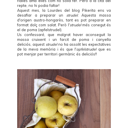
rialles amb elles com ho solia fer. Però a la cita del
repte, no hi podia faltar!
Aquest mes, la Lourdes del blog
Pikerita
ens va
desafiar a preparar un
strudel
. Aquesta massa
d'origen austro-hongarès, tant es pot preparar en
format dolç com salat. Però l'
strudel
més conegut és
el de poma (apfelstrudel).
Us confessaré, que malgrat haver aconseguit la
massa cruixent i un farcit de poma i canyella
deliciós, aquest
strudel
no ha assolit les expectatives
de la meva memòria i és que l'
apfelstrudel
que es
pot menjar per territori germànic és deliciós!!