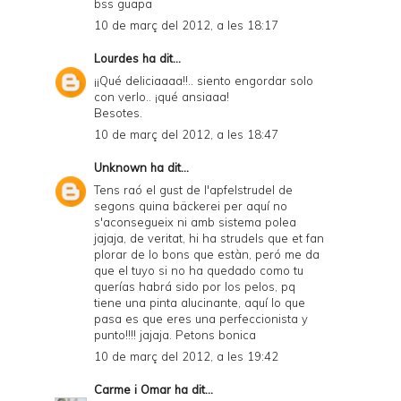
bss guapa
10 de març del 2012, a les 18:17
Lourdes
ha dit...
¡¡Qué deliciaaaa!!.. siento engordar solo
con verlo.. ¡qué ansiaaa!
Besotes.
10 de març del 2012, a les 18:47
Unknown
ha dit...
Tens raó el gust de l'apfelstrudel de
segons quina bäckerei per aquí no
s'aconsegueix ni amb sistema polea
jajaja, de veritat, hi ha strudels que et fan
plorar de lo bons que estàn, peró me da
que el tuyo si no ha quedado como tu
querías habrá sido por los pelos, pq
tiene una pinta alucinante, aquí lo que
pasa es que eres una perfeccionista y
punto!!!! jajaja. Petons bonica
10 de març del 2012, a les 19:42
Carme i Omar
ha dit...