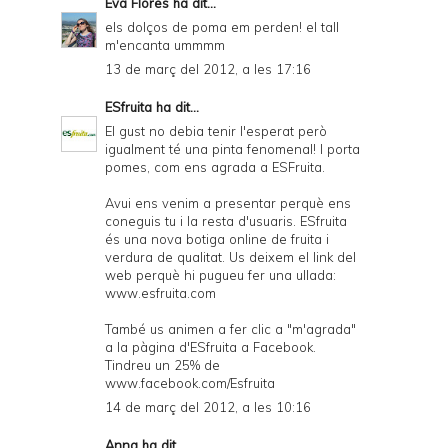
Eva Flores
ha dit...
els dolços de poma em perden! el tall
m'encanta ummmm
13 de març del 2012, a les 17:16
ESfruita
ha dit...
El gust no debia tenir l'esperat però
igualment té una pinta fenomenal! I porta
pomes, com ens agrada a ESFruita.
Avui ens venim a presentar perquè ens
coneguis tu i la resta d'usuaris. ESfruita
és una nova botiga online de fruita i
verdura de qualitat. Us deixem el link del
web perquè hi pugueu fer una ullada:
www.esfruita.com
També us animen a fer clic a "m'agrada"
a la pàgina d'ESfruita a Facebook.
Tindreu un 25% de
www.facebook.com/Esfruita
14 de març del 2012, a les 10:16
Anna
ha dit...