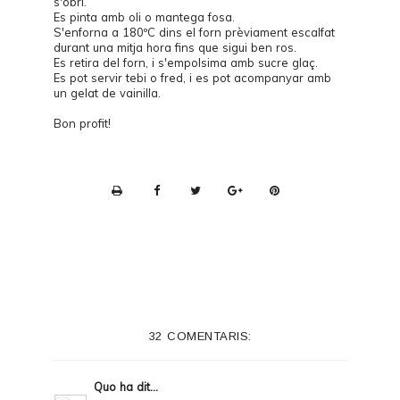
s'obri.
Es pinta amb oli o mantega fosa.
S'enforna a 180ºC dins el forn prèviament escalfat
durant una mitja hora fins que sigui ben ros.
Es retira del forn, i s'empolsima amb sucre glaç.
Es pot servir tebi o fred, i es pot acompanyar amb
un gelat de vainilla.
Bon profit!
P
r
i
n
t
e
32 COMENTARIS:
r
F
Quo
ha dit...