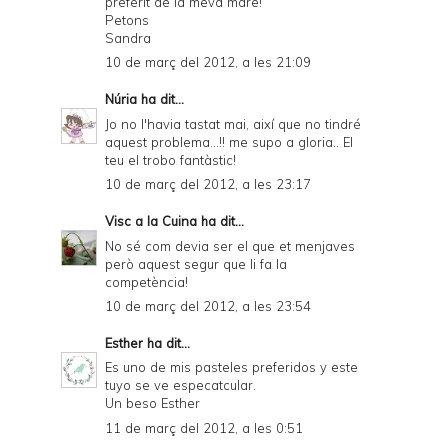
preferit de la meva mare!
Petons
Sandra
10 de març del 2012, a les 21:09
Núria
ha dit...
Jo no l'havia tastat mai, així que no tindré
aquest problema...!! me supo a gloria.. El
teu el trobo fantàstic!
10 de març del 2012, a les 23:17
Visc a la Cuina
ha dit...
No sé com devia ser el que et menjaves
però aquest segur que li fa la
competència!
10 de març del 2012, a les 23:54
Esther
ha dit...
Es uno de mis pasteles preferidos y este
tuyo se ve especatcular.
Un beso Esther
11 de març del 2012, a les 0:51