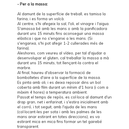
- Per a la massa:
Al damunt de la superfície de treball, es tamisa la
farina, i es forma un volcà.
Al centre, s'hi afegeix la sal, l'oli, el vinagre i l'aigua.
S'amassa bé amb les mans o amb la panificadora
durant uns 15 minuts fins aconseguir una massa
elàstica i que no s'enganxi a les mans. (Si
s'enganxa, s'hi pot afegir 1-2 cullerades més de
farina).
Aleshores, com veureu al
vídeo
, per tal d'ajudar a
desenvolupar el gluten, cal treballar la massa a mà
durant uns 15 minuts, tot llençant-la contra el
marbre.
Al final, haureu d'observar la formació de
bombolletes d'aire a la superfície de la massa.
Es pinta amb oli, i es deixa reposar dins un bol
coberta amb film durant un mínim d'1 hora (i com a
màxim 4 hores) a temperatura ambient.
Passat el temps de repòs, es col·loca al damunt d'un
drap gran, net i enfarinat, i s'estira inicialment amb
el corró, i tot seguit, amb l'ajuda de les mans
(col·locant-les per sota i amb les palmes de les
mans anar estirant en totes direccions), es va
estirant mica en mica fins formar un tel gairebé
transparent.