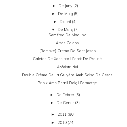
De Juny
(2)
►
De Maig
(5)
►
D’abril
(4)
►
De Març
(7)
▼
Semifred De Maduixa
Arròs Caldós
{remake} Crema De Sant Josep
Galetes De Xocolata I Farcit De Praliné
Apfelstrudel
Double Crème De La Gruyère Amb Salsa De Gerds
Brioix Amb Pernil Dolç I Formatge
De Febrer
(3)
►
De Gener
(3)
►
2011
(80)
►
2010
(74)
►