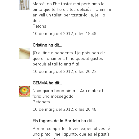
Mercè, no l'he tastat mai però amb la
pinta que té ho diu tot: deliciós!!! Uhmmm
en vull un tallet, per tastar-lo, je, je... o
dos.
Petons
10 de març del 2012, a les 19:49
Cristina
ha dit...
JO el tinc a pendents. I ja pots ben dir
que el farcimentt t' ha quedat gustós
perquè el tall fa una fila!
10 de març del 2012, a les 20:22
GEMMA
ha dit...
Noia quina bona pinta.... Ara mateix hi
faria una mossegada...
Petonets.
10 de març del 2012, a les 20:45
Els fogons de la Bordeta
ha dit...
Per no complir les teves expectatives té
una pinta... me l'apunto, que és el pastís