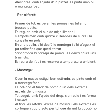
Aleshores, amb l'ajuda d'un pinzell es pinta amb oli
o mantega fosa.
- Per al farcit:
Primer de tot, es pelen les pomes i es tallen a
trossos petits.
Es reguen amb el suc de mitja llimona i
s'empolsimen amb quatre cullerades de sucre i la
canyella en pols.
En una paella, s'hi desfà la mantega i s'hi afegeix el
pa ratllat fins que quedi torrat.
S'incorpora la barreja de poma i es deixa coure uns
5 minuts.
Es retira del foc i es reserva a temperatura ambient.
- Muntatge:
Quan la massa estigui ben estirada, es pinta amb oli
o mantega fosa.
Es col·loca el farcit de poma a un dels extrems
estrets de la massa.
Tot seguit, amb l'ajuda del drap, s'enrotlla i es forma
l'
strudel
.
Al final, es retalla l'excés de massa, i els extrems es
col·loquen cap a sota per tal que durant la cocció no