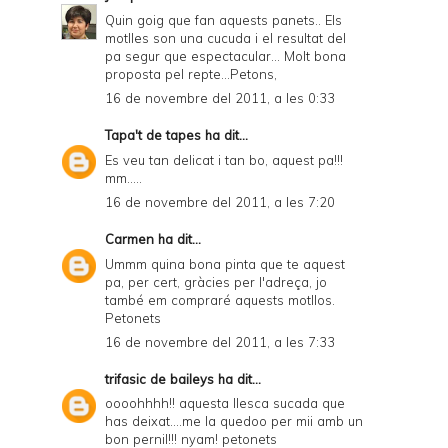
Quin goig que fan aquests panets.. Els
motlles son una cucuda i el resultat del
pa segur que espectacular... Molt bona
proposta pel repte...Petons,
16 de novembre del 2011, a les 0:33
Tapa't de tapes
ha dit...
Es veu tan delicat i tan bo, aquest pa!!!
mm.....
16 de novembre del 2011, a les 7:20
Carmen
ha dit...
Ummm quina bona pinta que te aquest
pa, per cert, gràcies per l'adreça, jo
també em compraré aquests motllos.
Petonets
16 de novembre del 2011, a les 7:33
trifasic de baileys
ha dit...
oooohhhh!! aquesta llesca sucada que
has deixat....me la quedoo per mii amb un
bon pernil!!! nyam! petonets