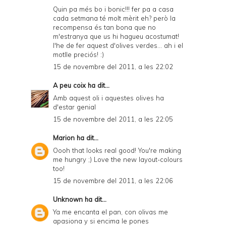
Quin pa més bo i bonic!!! fer pa a casa
cada setmana té molt mèrit eh? però la
recompensa és tan bona que no
m'estranya que us hi hagueu acostumat!
l'he de fer aquest d'olives verdes... ah i el
motlle preciós! :)
15 de novembre del 2011, a les 22:02
A peu coix
ha dit...
Amb aquest oli i aquestes olives ha
d'estar genial
15 de novembre del 2011, a les 22:05
Marion
ha dit...
Oooh that looks real good! You're making
me hungry ;) Love the new layout-colours
too!
15 de novembre del 2011, a les 22:06
Unknown
ha dit...
Ya me encanta el pan, con olivas me
apasiona y si encima le pones