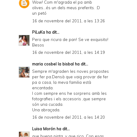
Wow! Com m'agrada el pa amb
olives...és un dels meus preferits. :D
un petó
16 de novembre del 2011, a les 13:26
PiLuKa
ha dit...
Pero que ricura de pan! Se ve exquisito!
Besos
16 de novembre del 2011, a les 14:19
maria cosbel la bisbal
ha dit...
Sempre m'agraden les noves propostes
per fer pa.Densà que vaig provar de fer
pa a casa, la meva familia està
encantada.
I com sempre ens he sorprens amb les
fotografies i els accesoris ,que sempre
són una cucada.
Una abraçada.
16 de novembre del 2011, a les 14:20
Luisa Morón
ha dit...
que buena pinta, y que rico. Con esas