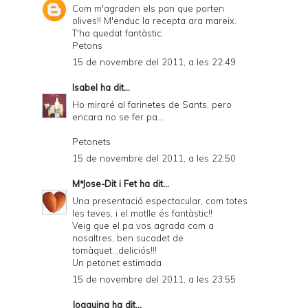
Com m'agraden els pan que porten
olives!! M'enduc la recepta ara mareix.
T'ha quedat fantàstic.
Petons
15 de novembre del 2011, a les 22:49
Isabel
ha dit...
Ho miraré al farinetes de Sants, pero
encara no se fer pa...
Petonets
15 de novembre del 2011, a les 22:50
MªJose-Dit i Fet
ha dit...
Una presentació espectacular, com totes
les teves, i el motlle és fantàstic!!
Veig que el pa vos agrada com a
nosaltres, ben sucadet de
tomàquet...deliciós!!!
Un petonet estimada
15 de novembre del 2011, a les 23:55
Joaquina
ha dit...