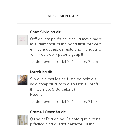
t
e
61 COMENTARIS:
r
F
Chez Silvia
ha dit...
r
Oh!! aquest pa és delicios, la meva mare
m´el demana!!! quina bona fila!!! per cert
i
el motlle aquest de fusta una monada, d
e
´on l´has tret??? petons guapi!!!
15 de novembre del 2011, a les 20:55
n
d
Mercè
ha dit...
Silvia, els motlles de fusta de boix els
l
vaig comprar al forn d'en Daniel Jordà
y
(Pl. Garrigó, 5 Barcelona)
Petons!
a
15 de novembre del 2011, a les 21:04
n
Carme i Omar
ha dit...
d
Quina delícia de pa. Es nota que hi tens
P
pràctica, t'ha quedat perfecte. Quina