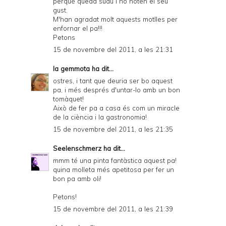
perquè queda suau i no noten el seu
gust.
M'han agradat molt aquests motlles per
enfornar el pa!!!
Petons
15 de novembre del 2011, a les 21:31
la gemmota
ha dit...
ostres, i tant que deuria ser bo aquest
pa, i més després d'untar-lo amb un bon
tomàquet!
Això de fer pa a casa és com un miracle
de la ciència i la gastronomia!
15 de novembre del 2011, a les 21:35
Seelenschmerz
ha dit...
mmm té una pinta fantàstica aquest pa!
quina molleta més apetitosa per fer un
bon pa amb oli!
Petons!
15 de novembre del 2011, a les 21:39