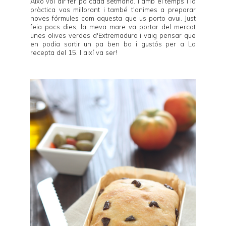
Això vol dir fer pa cada setmana. I amb el temps i la
pràctica vas millorant i també t'animes a preparar
noves fórmules com aquesta que us porto avui. Just
feia pocs dies, la meva mare va portar del mercat
unes olives verdes d'Extremadura i vaig pensar que
en podia sortir un pa ben bo i gustós per a La
recepta del 15. I així va ser!