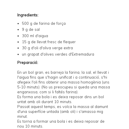
Ingredients:
500 g de farina de força
9 g de sal
300 ml d'aigua
15 g de llevat fresc de flequer
30 g d'oli d'oliva verge extra
un grapat d'olives verdes d'Extremadura
Preparació:
En un bol gran, es barreja la farina, la sal, el llevat i
l'aigua fins que s'hagin unificat i a continuació, s'hi
afegeix l'oli fins obtenir una massa homogènia (uns
5-10 minuts). (No us preocupeu si queda una massa
enganxosa, com si li faltés farina).
Es forma una bola i es deixa reposar dins un bol
untat amb oli durant 10 minuts.
Passat aquest temps, es volca la massa al damunt
d'una superfície untada (amb oli) i s'amassa mig
minut.
Es torna a formar una bola i es deixa reposar de
nou 10 minuts.