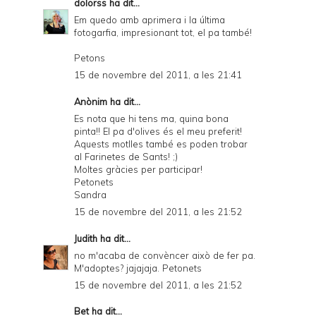
dolorss
ha dit...
Em quedo amb aprimera i la última
fotogarfia, impresionant tot, el pa també!
Petons
15 de novembre del 2011, a les 21:41
Anònim ha dit...
Es nota que hi tens ma, quina bona
pinta!! El pa d'olives és el meu preferit!
Aquests motlles també es poden trobar
al Farinetes de Sants! ;)
Moltes gràcies per participar!
Petonets
Sandra
15 de novembre del 2011, a les 21:52
Judith
ha dit...
no m'acaba de convèncer això de fer pa.
M'adoptes? jajajaja. Petonets
15 de novembre del 2011, a les 21:52
Bet
ha dit...