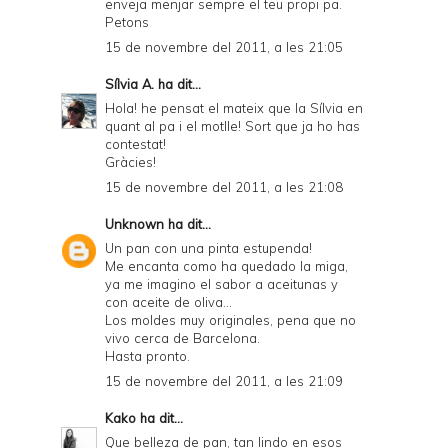
enveja menjar sempre el teu propi pa.
D
Petons
F
15 de novembre del 2011, a les 21:05
Sílvia A.
ha dit...
Hola! he pensat el mateix que la Sílvia en
quant al pa i el motlle! Sort que ja ho has
contestat!
Gràcies!
15 de novembre del 2011, a les 21:08
Unknown
ha dit...
Un pan con una pinta estupenda!
Me encanta como ha quedado la miga,
ya me imagino el sabor a aceitunas y
con aceite de oliva...
Los moldes muy originales, pena que no
vivo cerca de Barcelona.
Hasta pronto.
15 de novembre del 2011, a les 21:09
Kako
ha dit...
Que belleza de pan, tan lindo en esos