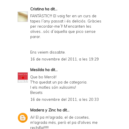
Cristina
ha dit...
FANTÀSTIC!!! El vaig fer en un curs de
tapes l´any passat i és deliciós. Gràcies
per recordar-me´l! M¨encanten les
olives...sóc d´aquella que pico sense
parar.
Ens veiem dissabte.
16 de novembre del 2011, a les 19:29
Mesilda
ha dit...
Que bo Mercè!
T'ha quedat un pa de categoria.
I els motles són xulissims!
Besets
16 de novembre del 2011, a les 20:33
Madera y Zinc
ha dit...
Ai! El pa m'agrada, el de cosetes,
m'agrada més, però el pa d'olives me
rechifla!!!!!!