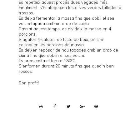
Es repeteix aquest procés dues vegades més.
Finalment, s'hi afegeixen les olives verdes tallades a
trossos.
Es deixa fermentar la massa fins que dobli el seu
volum tapada amb un drap de cuina.
Passat aquest temps, es divideix la massa en 4
porcions.
S'agafen 4 safates de fusta de boix, on s'hi
col·loquen les porcions de massa.
Es deixen reposar de nou tapades amb un drap de
cuina fins que doblin el seu volum.
Es preescalfa el forn a 180ºC.
S'enfornen durant 20 minuts fins que quedin ben
rossos.
Bon profit!
P
r
i
n