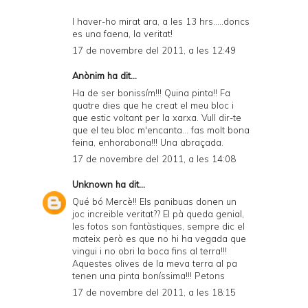
I haver-ho mirat ara, a les 13 hrs.....doncs
es una faena, la veritat!
17 de novembre del 2011, a les 12:49
Anònim ha dit...
Ha de ser bonissím!!! Quina pinta!! Fa
quatre dies que he creat el meu bloc i
que estic voltant per la xarxa. Vull dir-te
que el teu bloc m'encanta... fas molt bona
feina, enhorabona!!! Una abraçada.
17 de novembre del 2011, a les 14:08
Unknown
ha dit...
Qué bó Mercè!! Els panibuas donen un
joc increible veritat?? El pà queda genial,
les fotos son fantàstiques, sempre dic el
mateix però es que no hi ha vegada que
vingui i no obri la boca fins al terra!!!
Aquestes olives de la meva terra al pa
tenen una pinta boníssima!!! Petons
17 de novembre del 2011, a les 18:15