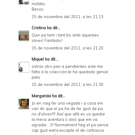
moldes.
Besos.
15 de novembre del 2011, a les 21:13
Cristina
ha dit...
Quin pa tant i tant bo amb aquestes
olives! Fantàstic!
15 de novembre del 2011, a les 21:20
Miquel
ha dit...
ostras otro pan a pendientes este me
falta a la colección,te ha quedado genial
peto
15 de novembre del 2011, a les 21:30
Margarida
ha dit...
Jo en vaig fer una vegada i a casa em
van dir que el pa ha de fer gust de pa,
no d'olives!!!! Així que allà es va quedar
la meva aventura (i això que em va
agradar....)!! Normalment faig el pa sense
cap gust extra,excepte el de carbassa,