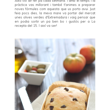
Això vol dir fer pa cada setmana. I amb el temps i la
pràctica vas millorant i també t'animes a preparar
noves fórmules com aquesta que us porto avui. Just
feia pocs dies, la meva mare va portar del mercat
unes olives verdes d'Extremadura i vaig pensar que
en podia sortir un pa ben bo i gustós per a La
recepta del 15. I així va ser!