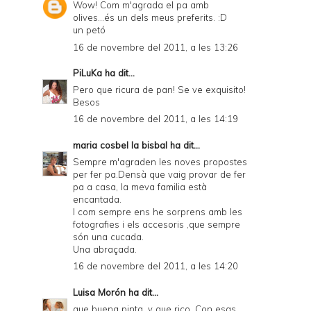
Wow! Com m'agrada el pa amb
olives...és un dels meus preferits. :D
un petó
16 de novembre del 2011, a les 13:26
PiLuKa
ha dit...
Pero que ricura de pan! Se ve exquisito!
Besos
16 de novembre del 2011, a les 14:19
maria cosbel la bisbal
ha dit...
Sempre m'agraden les noves propostes
per fer pa.Densà que vaig provar de fer
pa a casa, la meva familia està
encantada.
I com sempre ens he sorprens amb les
fotografies i els accesoris ,que sempre
són una cucada.
Una abraçada.
16 de novembre del 2011, a les 14:20
Luisa Morón
ha dit...
que buena pinta, y que rico. Con esas