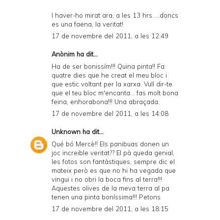
I haver-ho mirat ara, a les 13 hrs.....doncs
es una faena, la veritat!
17 de novembre del 2011, a les 12:49
Anònim ha dit...
Ha de ser bonissím!!! Quina pinta!! Fa
quatre dies que he creat el meu bloc i
que estic voltant per la xarxa. Vull dir-te
que el teu bloc m'encanta... fas molt bona
feina, enhorabona!!! Una abraçada.
17 de novembre del 2011, a les 14:08
Unknown
ha dit...
Qué bó Mercè!! Els panibuas donen un
joc increible veritat?? El pà queda genial,
les fotos son fantàstiques, sempre dic el
mateix però es que no hi ha vegada que
vingui i no obri la boca fins al terra!!!
Aquestes olives de la meva terra al pa
tenen una pinta boníssima!!! Petons
17 de novembre del 2011, a les 18:15