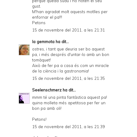
perquè queda suau i no noten el seu
gust.
M'han agradat molt aquests motlles per
enfornar el pa!!!
Petons
15 de novembre del 2011, a les 21:31
la gemmota
ha dit...
ostres, i tant que deuria ser bo aquest
pa, i més després d'untar-lo amb un bon
tomàquet!
Això de fer pa a casa és com un miracle
de la ciència i la gastronomia!
15 de novembre del 2011, a les 21:35
Seelenschmerz
ha dit...
mmm té una pinta fantàstica aquest pa!
quina molleta més apetitosa per fer un
bon pa amb oli!
Petons!
15 de novembre del 2011, a les 21:39