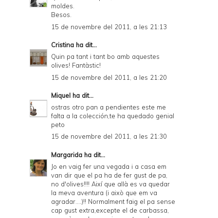
moldes.
Besos.
15 de novembre del 2011, a les 21:13
Cristina
ha dit...
Quin pa tant i tant bo amb aquestes
olives! Fantàstic!
15 de novembre del 2011, a les 21:20
Miquel
ha dit...
ostras otro pan a pendientes este me
falta a la colección,te ha quedado genial
peto
15 de novembre del 2011, a les 21:30
Margarida
ha dit...
Jo en vaig fer una vegada i a casa em
van dir que el pa ha de fer gust de pa,
no d'olives!!!! Així que allà es va quedar
la meva aventura (i això que em va
agradar....)!! Normalment faig el pa sense
cap gust extra,excepte el de carbassa,