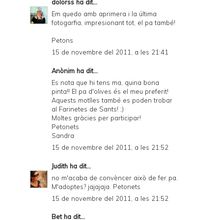
dolorss
ha dit...
Em quedo amb aprimera i la última
fotogarfia, impresionant tot, el pa també!
Petons
15 de novembre del 2011, a les 21:41
Anònim ha dit...
Es nota que hi tens ma, quina bona
pinta!! El pa d'olives és el meu preferit!
Aquests motlles també es poden trobar
al Farinetes de Sants! ;)
Moltes gràcies per participar!
Petonets
Sandra
15 de novembre del 2011, a les 21:52
Judith
ha dit...
no m'acaba de convèncer això de fer pa.
M'adoptes? jajajaja. Petonets
15 de novembre del 2011, a les 21:52
Bet
ha dit...