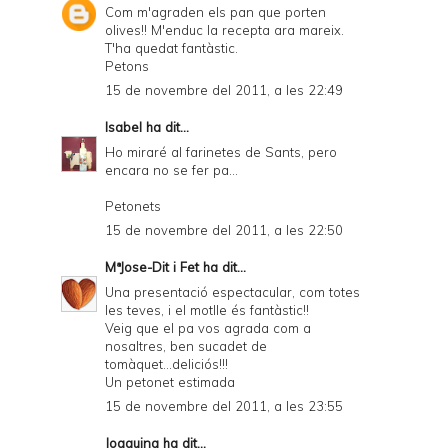
Com m'agraden els pan que porten
olives!! M'enduc la recepta ara mareix.
T'ha quedat fantàstic.
Petons
15 de novembre del 2011, a les 22:49
Isabel
ha dit...
Ho miraré al farinetes de Sants, pero
encara no se fer pa...
Petonets
15 de novembre del 2011, a les 22:50
MªJose-Dit i Fet
ha dit...
Una presentació espectacular, com totes
les teves, i el motlle és fantàstic!!
Veig que el pa vos agrada com a
nosaltres, ben sucadet de
tomàquet...deliciós!!!
Un petonet estimada
15 de novembre del 2011, a les 23:55
Joaquina
ha dit...