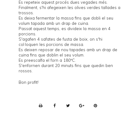
Es repeteix aquest procés dues vegades més.
Finalment, s'hi afegeixen les olives verdes tallades a
trossos.
Es deixa fermentar la massa fins que dobli el seu
volum tapada amb un drap de cuina.
Passat aquest temps, es divideix la massa en 4
porcions.
S'agafen 4 safates de fusta de boix, on s'hi
col·loquen les porcions de massa.
Es deixen reposar de nou tapades amb un drap de
cuina fins que doblin el seu volum.
Es preescalfa el forn a 180ºC.
S'enfornen durant 20 minuts fins que quedin ben
rossos.
Bon profit!
P
r
i
n