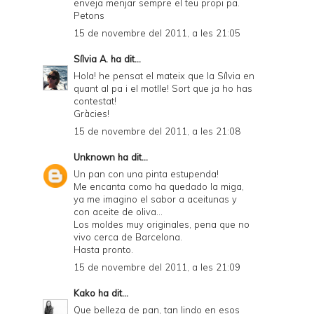
enveja menjar sempre el teu propi pa.
D
Petons
F
15 de novembre del 2011, a les 21:05
Sílvia A.
ha dit...
Hola! he pensat el mateix que la Sílvia en
quant al pa i el motlle! Sort que ja ho has
contestat!
Gràcies!
15 de novembre del 2011, a les 21:08
Unknown
ha dit...
Un pan con una pinta estupenda!
Me encanta como ha quedado la miga,
ya me imagino el sabor a aceitunas y
con aceite de oliva...
Los moldes muy originales, pena que no
vivo cerca de Barcelona.
Hasta pronto.
15 de novembre del 2011, a les 21:09
Kako
ha dit...
Que belleza de pan, tan lindo en esos