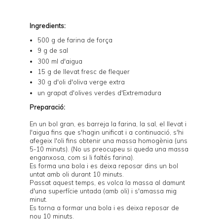
Ingredients:
500 g de farina de força
9 g de sal
300 ml d'aigua
15 g de llevat fresc de flequer
30 g d'oli d'oliva verge extra
un grapat d'olives verdes d'Extremadura
Preparació:
En un bol gran, es barreja la farina, la sal, el llevat i
l'aigua fins que s'hagin unificat i a continuació, s'hi
afegeix l'oli fins obtenir una massa homogènia (uns
5-10 minuts). (No us preocupeu si queda una massa
enganxosa, com si li faltés farina).
Es forma una bola i es deixa reposar dins un bol
untat amb oli durant 10 minuts.
Passat aquest temps, es volca la massa al damunt
d'una superfície untada (amb oli) i s'amassa mig
minut.
Es torna a formar una bola i es deixa reposar de
nou 10 minuts.