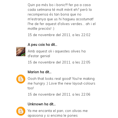
Quin pa més bo i bonic!!! fer pa a casa
cada setmana té molt mèrit eh? però la
recompensa és tan bona que no
m'estranya que us hi hagueu acostumat!
l'he de fer aquest d'olives verdes... ah i el
motlle preciós! :)
15 de novembre del 2011, a les 22:02
A peu coix
ha dit...
Amb aquest oli i aquestes olives ha
d'estar genial
15 de novembre del 2011, a les 22:05
Marion
ha dit...
Oooh that looks real good! You're making
me hungry ;) Love the new layout-colours
too!
15 de novembre del 2011, a les 22:06
Unknown
ha dit...
Ya me encanta el pan, con olivas me
apasiona y si encima le pones