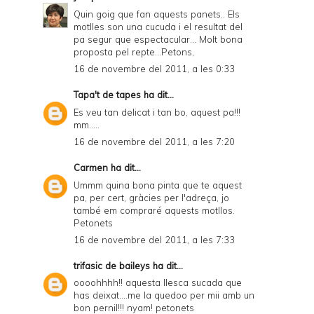
Quin goig que fan aquests panets.. Els
motlles son una cucuda i el resultat del
pa segur que espectacular... Molt bona
proposta pel repte...Petons,
16 de novembre del 2011, a les 0:33
Tapa't de tapes
ha dit...
Es veu tan delicat i tan bo, aquest pa!!!
mm.....
16 de novembre del 2011, a les 7:20
Carmen
ha dit...
Ummm quina bona pinta que te aquest
pa, per cert, gràcies per l'adreça, jo
també em compraré aquests motllos.
Petonets
16 de novembre del 2011, a les 7:33
trifasic de baileys
ha dit...
oooohhhh!! aquesta llesca sucada que
has deixat....me la quedoo per mii amb un
bon pernil!!! nyam! petonets