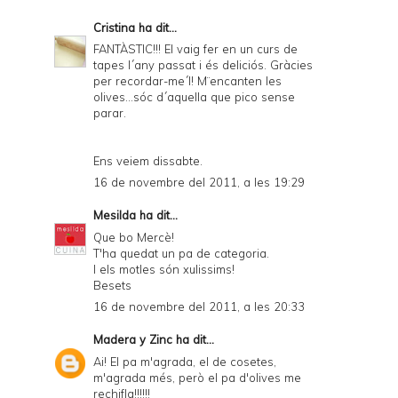
Cristina
ha dit...
FANTÀSTIC!!! El vaig fer en un curs de
tapes l´any passat i és deliciós. Gràcies
per recordar-me´l! M¨encanten les
olives...sóc d´aquella que pico sense
parar.
Ens veiem dissabte.
16 de novembre del 2011, a les 19:29
Mesilda
ha dit...
Que bo Mercè!
T'ha quedat un pa de categoria.
I els motles són xulissims!
Besets
16 de novembre del 2011, a les 20:33
Madera y Zinc
ha dit...
Ai! El pa m'agrada, el de cosetes,
m'agrada més, però el pa d'olives me
rechifla!!!!!!