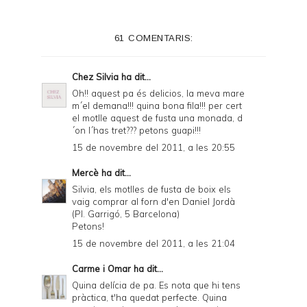
t
e
61 COMENTARIS:
r
F
Chez Silvia
ha dit...
r
Oh!! aquest pa és delicios, la meva mare
m´el demana!!! quina bona fila!!! per cert
i
el motlle aquest de fusta una monada, d
e
´on l´has tret??? petons guapi!!!
15 de novembre del 2011, a les 20:55
n
d
Mercè
ha dit...
Silvia, els motlles de fusta de boix els
l
vaig comprar al forn d'en Daniel Jordà
y
(Pl. Garrigó, 5 Barcelona)
Petons!
a
15 de novembre del 2011, a les 21:04
n
Carme i Omar
ha dit...
d
Quina delícia de pa. Es nota que hi tens
P
pràctica, t'ha quedat perfecte. Quina