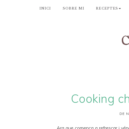
INICI
SOBRE MI
RECEPTES
Cooking ch
DE N
Ara que comença a refrescar i vén