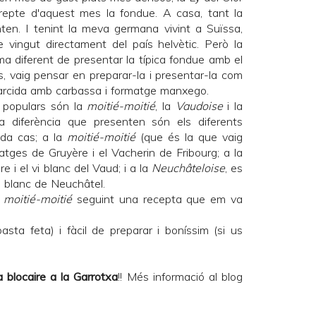
repte d'aquest mes la
fondue
. A casa, tant la
ten. I tenint la meva germana vivint a Suïssa,
vingut directament del país helvètic. Però la
rma diferent de presentar la típica fondue amb el
s, vaig pensar en preparar-la i presentar-la com
arcida amb carbassa i formatge manxego.
 populars són la
moitié-moitié
, la
Vaudoise
i la
a diferència que presenten són els diferents
da cas; a la
moitié-moitié
(que és la que vaig
matges de Gruyère i el Vacherin de Fribourg; a la
e i el vi blanc del Vaud; i a la
Neuchâteloise
, es
i blanc de Neuchâtel.
a
moitié-moitié
seguint una recepta que em va
 pasta feta) i fàcil de preparar i boníssim (si us
 blocaire a la Garrotxa
!! Més informació al blog