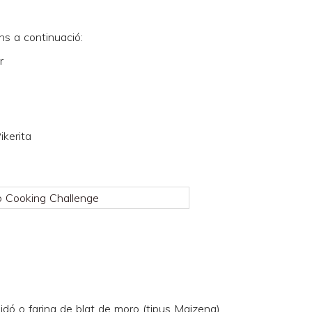
ns a continuació:
r
ikerita
idó o farina de blat de moro (tipus Maizena)