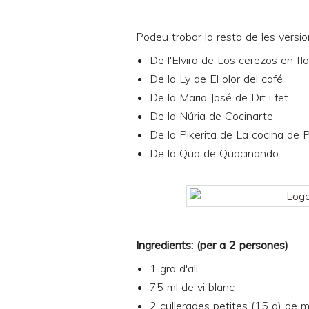
Podeu trobar la resta de les versio
De l'Elvira de
Los cerezos en flo
De la Ly de
El olor del café
De la Maria José de
Dit i fet
De la Núria de
Cocinarte
De la Pikerita de
La cocina de P
De la Quo de
Quocinando
Ingredients: (per a 2 persones)
1 gra d'all
75 ml de vi blanc
2 cullerades petites (15 g) de m