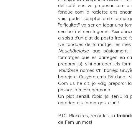
del café
ens va proposar com a 
fondue com la raclette ens encan
vaig poder comptar amb formatge 
"dificultat" va ser en idear una fo
seu bol i el seu fogonet. Així donc
a salsa d'un plat de
pasta fresca
f
De fondues de formatge, les més
Neuchâteloise
, que bàsicament l
formatges que es barregen en ca
preparar jo), s'hi barregen els for
Vaudoise
, només s'hi barreja Gruyèr
barreja el Gruyère amb Britchon i v
Com us he dit, jo vaig preparar l
passar la meva germana.
Un plat senzill, ràpid (si teniu la
agraden els formatges, clar!)!!
P.D.: Blocaires, recordeu la
trobada
de
Fem un mos
!