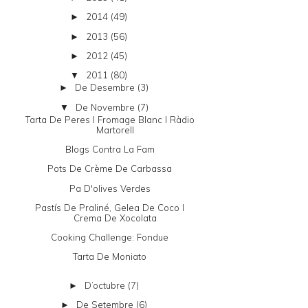
2014
(49)
►
2013
(56)
►
2012
(45)
►
2011
(80)
▼
De Desembre
(3)
►
De Novembre
(7)
▼
Tarta De Peres I Fromage Blanc I Ràdio
Martorell
Blogs Contra La Fam
Pots De Crème De Carbassa
Pa D'olives Verdes
Pastís De Praliné, Gelea De Coco I
Crema De Xocolata
Cooking Challenge: Fondue
Tarta De Moniato
D’octubre
(7)
►
De Setembre
(6)
►