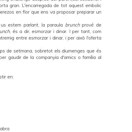
rta gran. L'encarregada de tot aquest embolic
erezos en flor
que ens va proposar preparar un
us estem parlant, la paraula
brunch
prové de
lunch
, és a dir, esmorzar i dinar. I per tant, com
remig entre esmorzar i dinar, i per això l'oferta
ps de setmana, sobretot els diumenges que és
per gaudir de la companyia d'amics o família al
tir en:
cabra