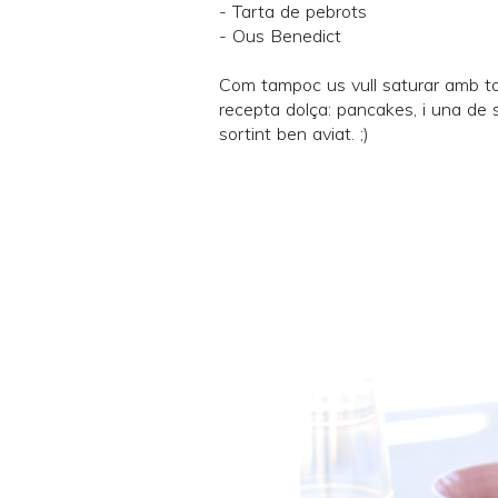
-
Tarta de pebrots
-
Ous Benedict
Com tampoc us vull saturar amb to
recepta dolça: pancakes, i una de s
sortint ben aviat. ;)