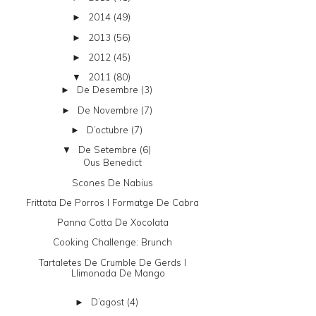
2014
(49)
►
2013
(56)
►
2012
(45)
►
2011
(80)
▼
De Desembre
(3)
►
De Novembre
(7)
►
D’octubre
(7)
►
De Setembre
(6)
▼
Ous Benedict
Scones De Nabius
Frittata De Porros I Formatge De Cabra
Panna Cotta De Xocolata
Cooking Challenge: Brunch
Tartaletes De Crumble De Gerds I
Llimonada De Mango
D’agost
(4)
►