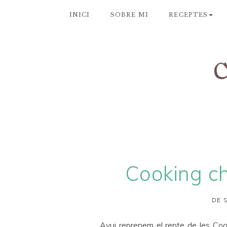
INICI
SOBRE MI
RECEPTES
Cooking c
DE 
Avui reprenem el repte de les
Coo