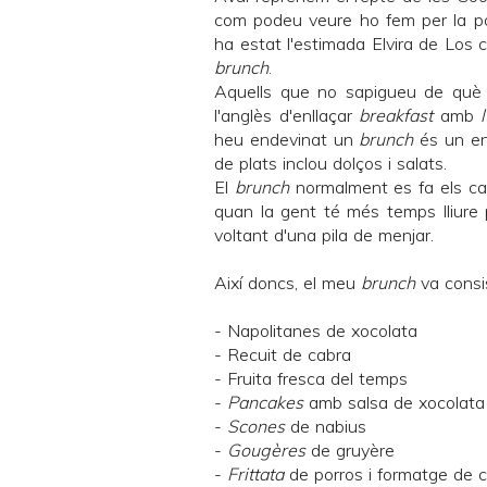
com podeu veure ho fem per la po
ha estat l'estimada Elvira de
Los c
brunch
.
Aquells que no sapigueu de què 
l'anglès d'enllaçar
breakfast
amb
heu endevinat un
brunch
és un ent
de plats inclou dolços i salats.
El
brunch
normalment es fa els ca
quan la gent té més temps lliure 
voltant d'una pila de menjar.
Així doncs, el meu
brunch
va consis
-
Napolitanes de xocolata
-
Recuit de cabra
- Fruita fresca del temps
-
Pancakes
amb salsa de xocolata
-
Scones
de nabius
-
Gougères
de gruyère
-
Frittata
de porros i formatge de 