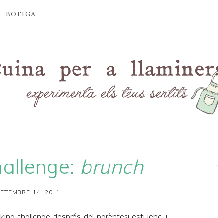
BOTIGA
hallenge:
brunch
SETEMBRE 14, 2011
king challenge
després del parèntesi estiuenc, i