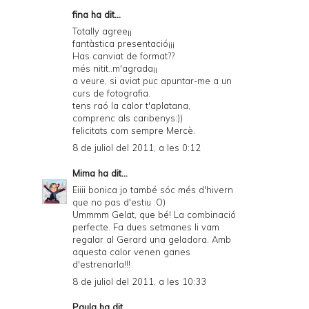
fina ha dit...
Totally agree¡¡
fantàstica presentació¡¡¡
Has canviat de format??
més nitit..m'agrada¡¡
a veure, si aviat puc apuntar-me a un
curs de fotografia.
tens raó la calor t'aplatana,
comprenc als caribenys:))
felicitats com sempre Mercè.
8 de juliol del 2011, a les 0:12
Mima
ha dit...
Eiiii bonica jo també sóc més d'hivern
que no pas d'estiu :O)
Ummmm Gelat, que bé! La combinació
perfecte. Fa dues setmanes li vam
regalar al Gerard una geladora. Amb
aquesta calor venen ganes
d'estrenarla!!!
8 de juliol del 2011, a les 10:33
Paula
ha dit...