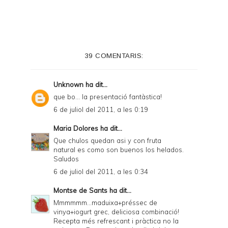
i
n
t
e
39 COMENTARIS:
r
F
Unknown
ha dit...
r
que bo... la presentació fantàstica!
i
6 de juliol del 2011, a les 0:19
e
Maria Dolores
ha dit...
n
Que chulos quedan asi y con fruta
natural es como son buenos los helados.
d
Saludos
l
6 de juliol del 2011, a les 0:34
y
Montse de Sants
ha dit...
a
Mmmmmm...maduixa+préssec de
vinya+iogurt grec, deliciosa combinació!
n
Recepta més refrescant i pràctica no la