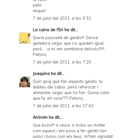
peto
miquel
7 de juliol del 2011, a les 0:32
La cuina de l'Eri
ha dit...
Quina passada de gelats!!! Sense
geladora segur que no queden igual,
però ... a mi em semblaria deliciós!!!!!!
Petons
7 de juliol del 2011, a les 7:20
Joaquina
ha dit...
Quin goig que fan aquests gelats, tu
dubtes del sabor, però refrescar i
alimentar segur que ho fan. Quina calor
que fa, eh noia???? Petons,
7 de juliol del 2011, a les 17:42
Anònim ha dit...
Que bons!!! a veure si trobo un motlle
com aquest i em poso a fer gelats tan
xulos i bons com els teus...m'han agradat