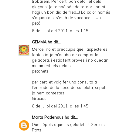
trobarem. Per cert, bon detall el dels
d
glaçons! Jo també sóc de tardor i on hi
P
hagi un bon dia de fred...! La calor només
s'aguanta si s'està de vacances!! Un
D
petó.
F
6 de juliol del 2011, a les 1:15
GEMMA
ha dit...
Merce, no et preocupis que l'aspecte es
fantastic. jo m'acabo de comprar la
geladora, i estic fent proves i no quedan
malament, els gelats.
petonets.
per cert, et vaig fer una consulta a
l'entrada de la coca de xocolata, si pots,
ja hem contestes.
Gracies.
6 de juliol del 2011, a les 1:45
Marta Padenous
ha dit...
Que llèpols aquests geladets!!! Genials
Ptnts