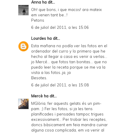
Anna
ha dit...
Oh! que bons, i que macos! ara mateix
em venen tant be...!
Petons
6 de juliol del 2011, a les 15:06
Lourdes
ha dit...
Esta mañana no podía ver las fotos en el
ordenador del curro y lo primero que he
hecho al llegar a casa es venir a verlas...
jo Mercé... que fotos tan bonitas... que no
puedo leer la receta porque se me va la
vista a las fotos..ja, ja
Besotes.
6 de juliol del 2011, a les 15:08
Mercè
ha dit...
MGlòria, fer aquests gelats és un pim-
pam. ;) Fer les fotos, si ja les tens
planificades i pensades tampoc trigues
excessivament... Per trobar les receptes,
doncs bàsicament em feia mandra cuinar
alguna cosa complicada, em va venir al