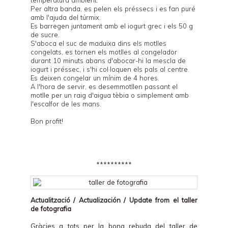
temperatura ambient.
Per altra banda, es pelen els préssecs i es fan puré
amb l'ajuda del túrmix.
Es barregen juntament amb el iogurt grec i els 50 g
de sucre.
S'aboca el suc de maduixa dins els motlles
congelats, es tornen els motlles al congelador
durant 10 minuts abans d'abocar-hi la mescla de
iogurt i préssec, i s'hi col·loquen els pals al centre.
Es deixen congelar un mínim de 4 hores.
A l'hora de servir, es desemmotllen passant el
motlle per un raig d'aigua tèbia o simplement amb
l'escalfor de les mans.
Bon profit!
**********
Actualització / Actualización / Update from el
taller
de fotografia
Gràcies a tots per la bona rebuda del taller de