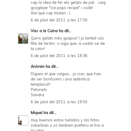
cap la idea de fer els gelats de pal... vaig
googlejar "ice pops recipe" i voilà!
Així que cap misteri. ;)
6 de juliol del 2011, a les 17:00
Visc a la Cuina
ha dit...
Quins gelats més guapos! I jo també sóc
filla de tardor, o sigui que, a cuidar-se de
la calor!
6 de juliol del 2011, a les 18:36
Anònim ha dit...
Digues el que vulguis... jo crec que han
de ser boníssims i una autèntica
temptació!!
Petonets
Sandra
6 de juliol del 2011, a les 19:50
Miquel
ha dit...
muy buenos estos helados y las fotos
soberbias y yo tambien prefiero el frio a
la calor