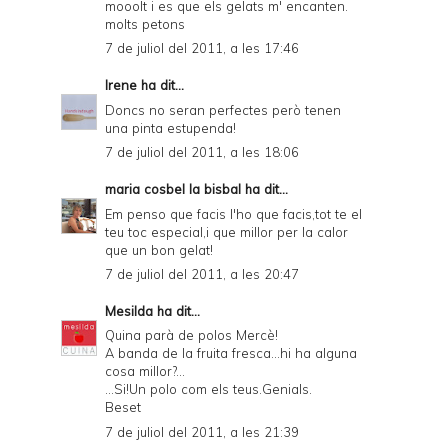
mooolt i es que els gelats m' encanten.
molts petons
7 de juliol del 2011, a les 17:46
Irene
ha dit...
Doncs no seran perfectes però tenen
una pinta estupenda!
7 de juliol del 2011, a les 18:06
maria cosbel la bisbal
ha dit...
Em penso que facis l'ho que facis,tot te el
teu toc especial,i que millor per la calor
que un bon gelat!
7 de juliol del 2011, a les 20:47
Mesilda
ha dit...
Quina parà de polos Mercè!
A banda de la fruita fresca...hi ha alguna
cosa millor?...
...Si!Un polo com els teus.Genials.
Beset
7 de juliol del 2011, a les 21:39