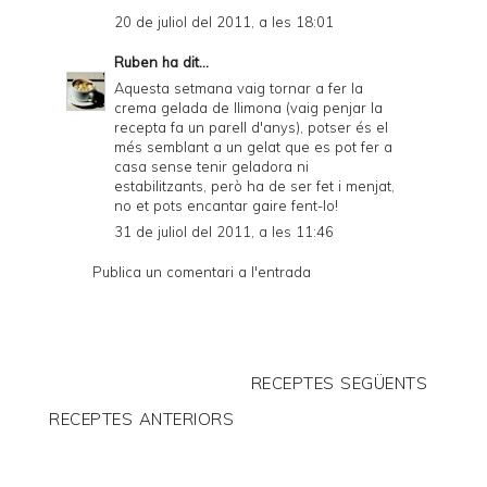
20 de juliol del 2011, a les 18:01
Ruben
ha dit...
Aquesta setmana vaig tornar a fer la
crema gelada de llimona (vaig penjar la
recepta fa un parell d'anys), potser és el
més semblant a un gelat que es pot fer a
casa sense tenir geladora ni
estabilitzants, però ha de ser fet i menjat,
no et pots encantar gaire fent-lo!
31 de juliol del 2011, a les 11:46
Publica un comentari a l'entrada
RECEPTES SEGÜENTS
RECEPTES ANTERIORS