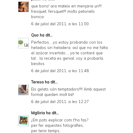
que bons! ara mateix en menjaria un!!!
fresquet, fersquet!!! molts petonets
bonica
6 de juliol del 2011, a les 11:00
Quo
ha dit...
Perfectos... yo estoy probando con los
helados sin heladera, así que no me falta
el azúcar invertido.... ya te contaré que
tal... la receta es genial, voy a probarla.
besitos
6 de juliol del 2011, a les 11:48
Teresa
ha dit...
Els gelats són temptadors!!!! Amb aquest
format queden molt bé!
6 de juliol del 2011, a les 12:27
Mglòria
ha dit...
¿Em pots explicar com t'ho fas?
per fer aquestes fotografies,
per tenir temps,