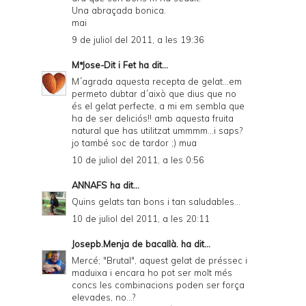
Una abraçada bonica.
mai
9 de juliol del 2011, a les 19:36
MªJose-Dit i Fet
ha dit...
M´agrada aquesta recepta de gelat...em
permeto dubtar d´això que dius que no
és el gelat perfecte, a mi em sembla que
ha de ser deliciós!! amb aquesta fruita
natural que has utilitzat ummmm...i saps?
jo també soc de tardor ;) mua
10 de juliol del 2011, a les 0:56
ANNAFS
ha dit...
Quins gelats tan bons i tan saludables...
10 de juliol del 2011, a les 20:11
Josepb.Menja de bacallà.
ha dit...
Mercé; "Brutal", aquest gelat de préssec i
maduixa i encara ho pot ser molt més
concs les combinacions poden ser força
elevades, no...?