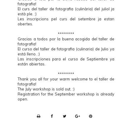
fotografia!
El curs del taller de fotografia (culinària) del juliol ja
està ple. :)
Les inscripcions pel curs del setembre ja estan
obertes.
********
Gracias a todos por la buena acogida del taller de
fotografia!
El curso del taller de fotografia (culinaria) de Julio ya
está lleno. :)
Las inscripciones para el curso de Septiembre ya
están abiertas.
********
Thank you all for your warm welcome to el taller de
fotografia!
The July workshop is sold out. :)
Registration for the September workshop is already
open.
P
r