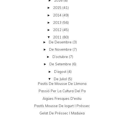
2016
(8)
►
2015
(41)
►
2014
(49)
►
2013
(56)
►
2012
(45)
►
2011
(80)
▼
De Desembre
(3)
►
De Novembre
(7)
►
D’octubre
(7)
►
De Setembre
(6)
►
D’agost
(4)
►
De Juliol
(5)
▼
Pastís De Mousse De Llimona
Passió Per La Cultura Del Pa
Aigües Fresques D'estiu
Pastís Mousse De Iogurt I Préssec
Gelat De Préssec I Maduixa