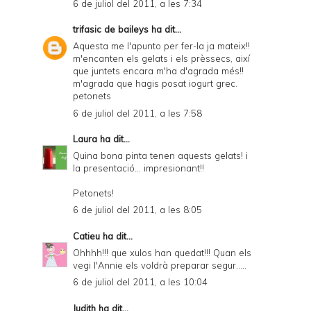
6 de juliol del 2011, a les 7:34
trifasic de baileys
ha dit...
Aquesta me l'apunto per fer-la ja mateix!!
m'encanten els gelats i els prèssecs, així
que juntets encara m'ha d'agrada més!!
m'agrada que hagis posat iogurt grec.
petonets
6 de juliol del 2011, a les 7:58
Laura
ha dit...
Quina bona pinta tenen aquests gelats! i
la presentació... impresionant!!
Petonets!
6 de juliol del 2011, a les 8:05
Catieu
ha dit...
Ohhhh!!! que xulos han quedat!!! Quan els
vegi l'Annie els voldrà preparar segur.....
6 de juliol del 2011, a les 10:04
Judith
ha dit...