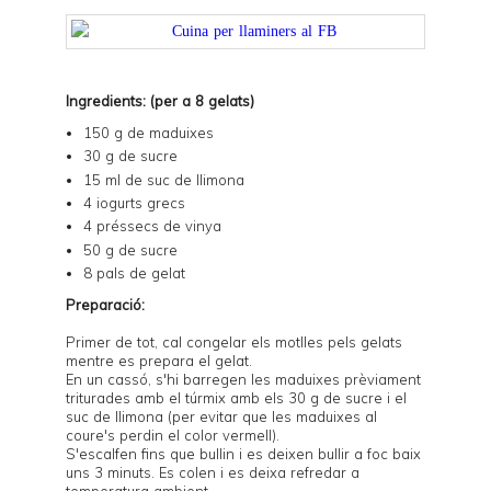
Ingredients: (per a 8 gelats)
150 g de maduixes
30 g de sucre
15 ml de suc de llimona
4 iogurts grecs
4 préssecs de vinya
50 g de sucre
8 pals de gelat
Preparació:
Primer de tot, cal congelar els motlles pels gelats
mentre es prepara el gelat.
En un cassó, s'hi barregen les maduixes prèviament
triturades amb el túrmix amb els 30 g de sucre i el
suc de llimona (per evitar que les maduixes al
coure's perdin el color vermell).
S'escalfen fins que bullin i es deixen bullir a foc baix
uns 3 minuts. Es colen i es deixa refredar a