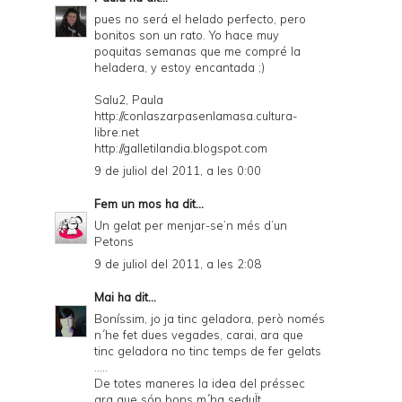
pues no será el helado perfecto, pero
bonitos son un rato. Yo hace muy
poquitas semanas que me compré la
heladera, y estoy encantada ;)
Salu2, Paula
http://conlaszarpasenlamasa.cultura-
libre.net
http://galletilandia.blogspot.com
9 de juliol del 2011, a les 0:00
Fem un mos
ha dit...
Un gelat per menjar-se’n més d’un
Petons
9 de juliol del 2011, a les 2:08
Mai
ha dit...
Boníssim, jo ja tinc geladora, però només
n´he fet dues vegades, carai, ara que
tinc geladora no tinc temps de fer gelats
.....
De totes maneres la idea del préssec
ara que són bons m´ha seduÏt.