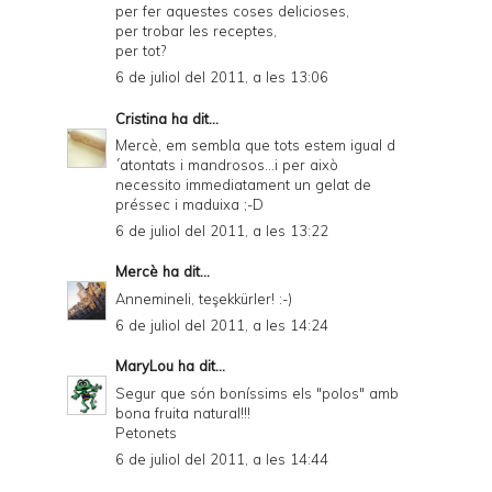
per fer aquestes coses delicioses,
per trobar les receptes,
per tot?
6 de juliol del 2011, a les 13:06
Cristina
ha dit...
Mercè, em sembla que tots estem igual d
´atontats i mandrosos...i per això
necessito immediatament un gelat de
préssec i maduixa ;-D
6 de juliol del 2011, a les 13:22
Mercè
ha dit...
Annemineli, teşekkürler! :-)
6 de juliol del 2011, a les 14:24
MaryLou
ha dit...
Segur que són boníssims els "polos" amb
bona fruita natural!!!
Petonets
6 de juliol del 2011, a les 14:44