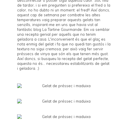
desconnectar o potser sigui aquesta calor. Sóc filla
de tardor, i si em pregunten si prefereixo el fred o la
calor, no ho dubto ni un moment: el fred!! Així doncs,
aquest cap de setmana per combatre les altes
temperatures vaig preparar aquests gelats tan
senzills, inspirant-me en uns que havia vist al
fantàstic blog
La Tartine Gourmande
. Em va semblar
una recepta genial per aquells que no tenim
geladora a casa. L'inconvenient és que el glaç es
nota enmig del gelat i fa que no quedi tan gustós i la
textura no sigui cremosa, per això vaig fer servir
préssecs de vinya que són els que tenen més gust.
Així doncs, si busqueu la recepta del gelat perfecte,
aquesta no és... necessitareu estabilitzants de gelat
i geladora. ;)