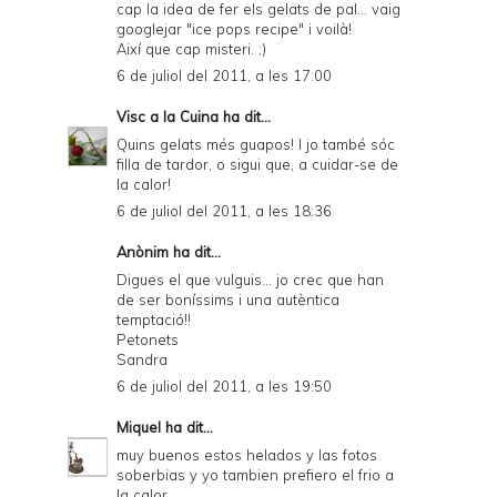
cap la idea de fer els gelats de pal... vaig
googlejar "ice pops recipe" i voilà!
Així que cap misteri. ;)
6 de juliol del 2011, a les 17:00
Visc a la Cuina
ha dit...
Quins gelats més guapos! I jo també sóc
filla de tardor, o sigui que, a cuidar-se de
la calor!
6 de juliol del 2011, a les 18:36
Anònim ha dit...
Digues el que vulguis... jo crec que han
de ser boníssims i una autèntica
temptació!!
Petonets
Sandra
6 de juliol del 2011, a les 19:50
Miquel
ha dit...
muy buenos estos helados y las fotos
soberbias y yo tambien prefiero el frio a
la calor