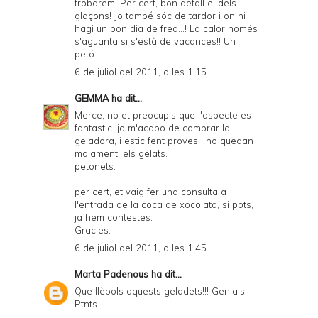
trobarem. Per cert, bon detall el dels
d
glaçons! Jo també sóc de tardor i on hi
P
hagi un bon dia de fred...! La calor només
s'aguanta si s'està de vacances!! Un
D
petó.
F
6 de juliol del 2011, a les 1:15
GEMMA
ha dit...
Merce, no et preocupis que l'aspecte es
fantastic. jo m'acabo de comprar la
geladora, i estic fent proves i no quedan
malament, els gelats.
petonets.
per cert, et vaig fer una consulta a
l'entrada de la coca de xocolata, si pots,
ja hem contestes.
Gracies.
6 de juliol del 2011, a les 1:45
Marta Padenous
ha dit...
Que llèpols aquests geladets!!! Genials
Ptnts