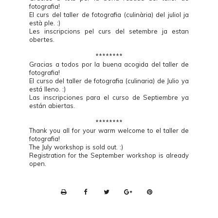
fotografia!
El curs del taller de fotografia (culinària) del juliol ja
està ple. :)
Les inscripcions pel curs del setembre ja estan
obertes.
********
Gracias a todos por la buena acogida del taller de
fotografia!
El curso del taller de fotografia (culinaria) de Julio ya
está lleno. :)
Las inscripciones para el curso de Septiembre ya
están abiertas.
********
Thank you all for your warm welcome to el taller de
fotografia!
The July workshop is sold out. :)
Registration for the September workshop is already
open.
P
r