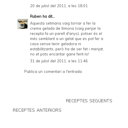
20 de juliol del 2011, a les 18:01
Ruben
ha dit...
Aquesta setmana vaig tornar a fer la
crema gelada de llimona (vaig penjar la
recepta fa un parell d'anys), potser és el
més semblant a un gelat que es pot fer a
casa sense tenir geladora ni
estabilitzants, però ha de ser fet i menjat,
no et pots encantar gaire fent-lo!
31 de juliol del 2011, a les 11:46
Publica un comentari a l'entrada
RECEPTES SEGÜENTS
RECEPTES ANTERIORS