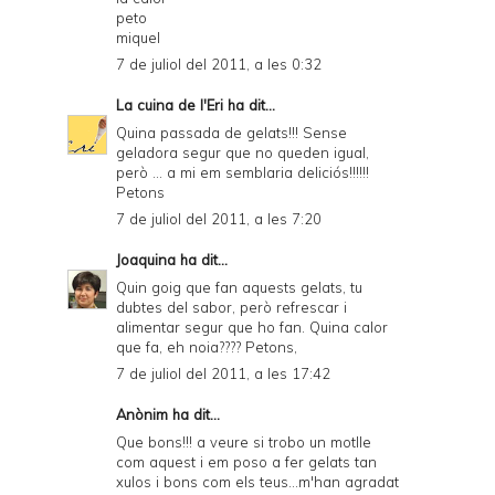
peto
miquel
7 de juliol del 2011, a les 0:32
La cuina de l'Eri
ha dit...
Quina passada de gelats!!! Sense
geladora segur que no queden igual,
però ... a mi em semblaria deliciós!!!!!!
Petons
7 de juliol del 2011, a les 7:20
Joaquina
ha dit...
Quin goig que fan aquests gelats, tu
dubtes del sabor, però refrescar i
alimentar segur que ho fan. Quina calor
que fa, eh noia???? Petons,
7 de juliol del 2011, a les 17:42
Anònim ha dit...
Que bons!!! a veure si trobo un motlle
com aquest i em poso a fer gelats tan
xulos i bons com els teus...m'han agradat