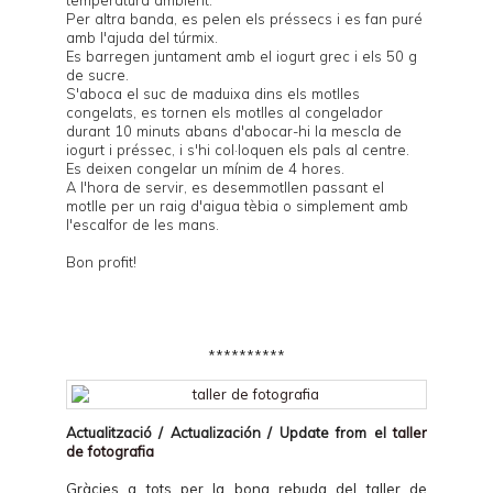
temperatura ambient.
Per altra banda, es pelen els préssecs i es fan puré
amb l'ajuda del túrmix.
Es barregen juntament amb el iogurt grec i els 50 g
de sucre.
S'aboca el suc de maduixa dins els motlles
congelats, es tornen els motlles al congelador
durant 10 minuts abans d'abocar-hi la mescla de
iogurt i préssec, i s'hi col·loquen els pals al centre.
Es deixen congelar un mínim de 4 hores.
A l'hora de servir, es desemmotllen passant el
motlle per un raig d'aigua tèbia o simplement amb
l'escalfor de les mans.
Bon profit!
**********
Actualització / Actualización / Update from el
taller
de fotografia
Gràcies a tots per la bona rebuda del taller de