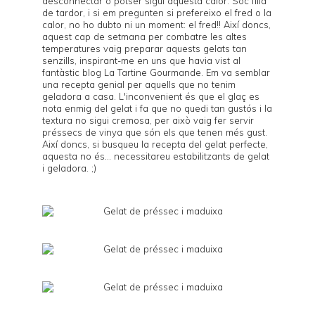
desconnectar o potser sigui aquesta calor. Sóc filla
de tardor, i si em pregunten si prefereixo el fred o la
calor, no ho dubto ni un moment: el fred!! Així doncs,
aquest cap de setmana per combatre les altes
temperatures vaig preparar aquests gelats tan
senzills, inspirant-me en uns que havia vist al
fantàstic blog
La Tartine Gourmande
. Em va semblar
una recepta genial per aquells que no tenim
geladora a casa. L'inconvenient és que el glaç es
nota enmig del gelat i fa que no quedi tan gustós i la
textura no sigui cremosa, per això vaig fer servir
préssecs de vinya que són els que tenen més gust.
Així doncs, si busqueu la recepta del gelat perfecte,
aquesta no és... necessitareu estabilitzants de gelat
i geladora. ;)