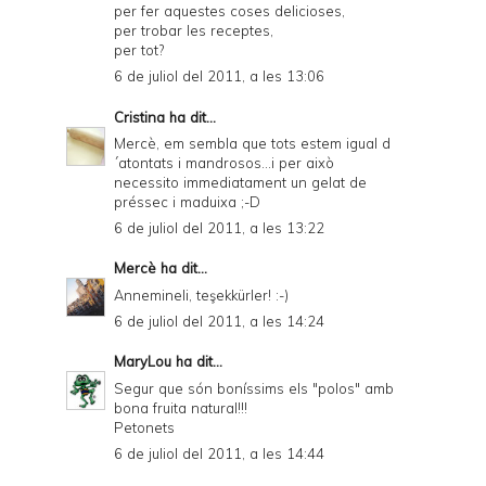
per fer aquestes coses delicioses,
per trobar les receptes,
per tot?
6 de juliol del 2011, a les 13:06
Cristina
ha dit...
Mercè, em sembla que tots estem igual d
´atontats i mandrosos...i per això
necessito immediatament un gelat de
préssec i maduixa ;-D
6 de juliol del 2011, a les 13:22
Mercè
ha dit...
Annemineli, teşekkürler! :-)
6 de juliol del 2011, a les 14:24
MaryLou
ha dit...
Segur que són boníssims els "polos" amb
bona fruita natural!!!
Petonets
6 de juliol del 2011, a les 14:44