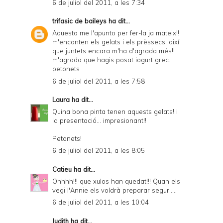
6 de juliol del 2011, a les 7:34
trifasic de baileys
ha dit...
Aquesta me l'apunto per fer-la ja mateix!!
m'encanten els gelats i els prèssecs, així
que juntets encara m'ha d'agrada més!!
m'agrada que hagis posat iogurt grec.
petonets
6 de juliol del 2011, a les 7:58
Laura
ha dit...
Quina bona pinta tenen aquests gelats! i
la presentació... impresionant!!
Petonets!
6 de juliol del 2011, a les 8:05
Catieu
ha dit...
Ohhhh!!! que xulos han quedat!!! Quan els
vegi l'Annie els voldrà preparar segur.....
6 de juliol del 2011, a les 10:04
Judith
ha dit...