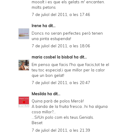
mooolt i es que els gelats m' encanten.
molts petons
7 de juliol del 2011, a les 17:46
Irene
ha dit...
Doncs no seran perfectes però tenen
una pinta estupenda!
7 de juliol del 2011, a les 18:06
maria cosbel la bisbal
ha dit...
Em penso que facis l'ho que facis,tot te el
teu toc especial,i que millor per la calor
que un bon gelat!
7 de juliol del 2011, a les 20:47
Mesilda
ha dit...
Quina parà de polos Mercè!
A banda de la fruita fresca...hi ha alguna
cosa millor?...
...Si!Un polo com els teus.Genials.
Beset
7 de juliol del 2011, a les 21:39