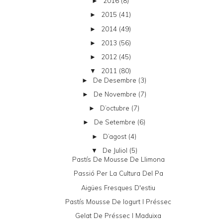
2016
(8)
►
2015
(41)
►
2014
(49)
►
2013
(56)
►
2012
(45)
►
2011
(80)
▼
De Desembre
(3)
►
De Novembre
(7)
►
D’octubre
(7)
►
De Setembre
(6)
►
D’agost
(4)
►
De Juliol
(5)
▼
Pastís De Mousse De Llimona
Passió Per La Cultura Del Pa
Aigües Fresques D'estiu
Pastís Mousse De Iogurt I Préssec
Gelat De Préssec I Maduixa