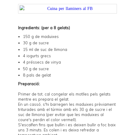
Ingredients: (per a 8 gelats)
150 g de maduixes
30 g de sucre
15 ml de suc de llimona
4 iogurts grecs
4 préssecs de vinya
50 g de sucre
8 pals de gelat
Preparació:
Primer de tot, cal congelar els motlles pels gelats
mentre es prepara el gelat.
En un cassó, s'hi barregen les maduixes prèviament
triturades amb el túrmix amb els 30 g de sucre i el
suc de llimona (per evitar que les maduixes al
coure's perdin el color vermell).
S'escalfen fins que bullin i es deixen bullir a foc baix
uns 3 minuts. Es colen i es deixa refredar a