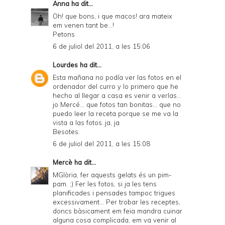
Anna
ha dit...
Oh! que bons, i que macos! ara mateix
em venen tant be...!
Petons
6 de juliol del 2011, a les 15:06
Lourdes
ha dit...
Esta mañana no podía ver las fotos en el
ordenador del curro y lo primero que he
hecho al llegar a casa es venir a verlas...
jo Mercé... que fotos tan bonitas... que no
puedo leer la receta porque se me va la
vista a las fotos..ja, ja
Besotes.
6 de juliol del 2011, a les 15:08
Mercè
ha dit...
MGlòria, fer aquests gelats és un pim-
pam. ;) Fer les fotos, si ja les tens
planificades i pensades tampoc trigues
excessivament... Per trobar les receptes,
doncs bàsicament em feia mandra cuinar
alguna cosa complicada, em va venir al