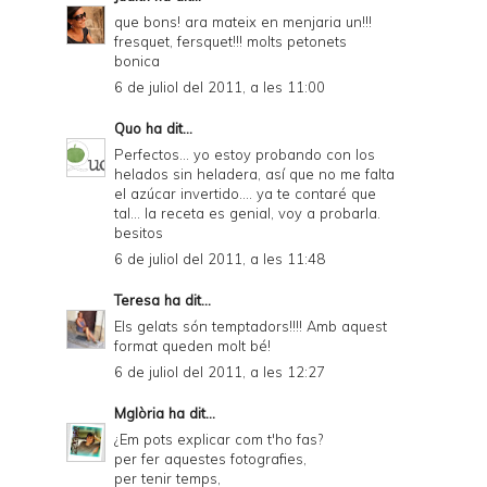
que bons! ara mateix en menjaria un!!!
fresquet, fersquet!!! molts petonets
bonica
6 de juliol del 2011, a les 11:00
Quo
ha dit...
Perfectos... yo estoy probando con los
helados sin heladera, así que no me falta
el azúcar invertido.... ya te contaré que
tal... la receta es genial, voy a probarla.
besitos
6 de juliol del 2011, a les 11:48
Teresa
ha dit...
Els gelats són temptadors!!!! Amb aquest
format queden molt bé!
6 de juliol del 2011, a les 12:27
Mglòria
ha dit...
¿Em pots explicar com t'ho fas?
per fer aquestes fotografies,
per tenir temps,