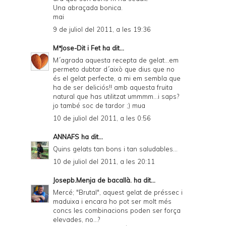
Una abraçada bonica.
mai
9 de juliol del 2011, a les 19:36
MªJose-Dit i Fet
ha dit...
M´agrada aquesta recepta de gelat...em
permeto dubtar d´això que dius que no
és el gelat perfecte, a mi em sembla que
ha de ser deliciós!! amb aquesta fruita
natural que has utilitzat ummmm...i saps?
jo també soc de tardor ;) mua
10 de juliol del 2011, a les 0:56
ANNAFS
ha dit...
Quins gelats tan bons i tan saludables...
10 de juliol del 2011, a les 20:11
Josepb.Menja de bacallà.
ha dit...
Mercé; "Brutal", aquest gelat de préssec i
maduixa i encara ho pot ser molt més
concs les combinacions poden ser força
elevades, no...?