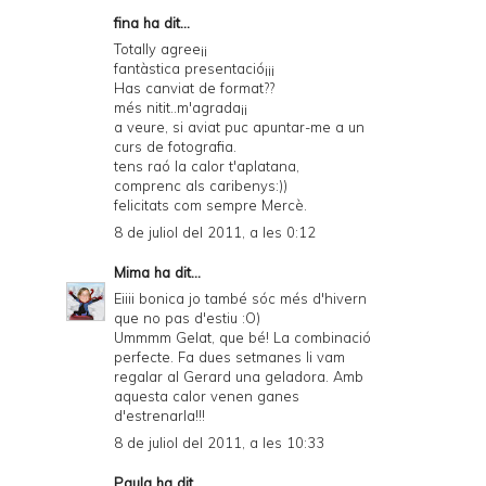
fina ha dit...
Totally agree¡¡
fantàstica presentació¡¡¡
Has canviat de format??
més nitit..m'agrada¡¡
a veure, si aviat puc apuntar-me a un
curs de fotografia.
tens raó la calor t'aplatana,
comprenc als caribenys:))
felicitats com sempre Mercè.
8 de juliol del 2011, a les 0:12
Mima
ha dit...
Eiiii bonica jo també sóc més d'hivern
que no pas d'estiu :O)
Ummmm Gelat, que bé! La combinació
perfecte. Fa dues setmanes li vam
regalar al Gerard una geladora. Amb
aquesta calor venen ganes
d'estrenarla!!!
8 de juliol del 2011, a les 10:33
Paula
ha dit...