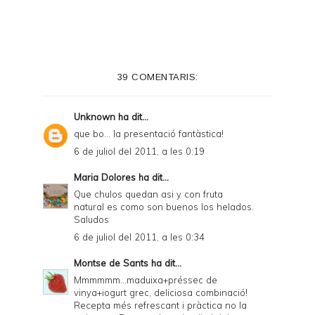
i
n
t
e
39 COMENTARIS:
r
F
Unknown
ha dit...
r
que bo... la presentació fantàstica!
i
6 de juliol del 2011, a les 0:19
e
Maria Dolores
ha dit...
n
Que chulos quedan asi y con fruta
natural es como son buenos los helados.
d
Saludos
l
6 de juliol del 2011, a les 0:34
y
Montse de Sants
ha dit...
a
Mmmmmm...maduixa+préssec de
vinya+iogurt grec, deliciosa combinació!
n
Recepta més refrescant i pràctica no la