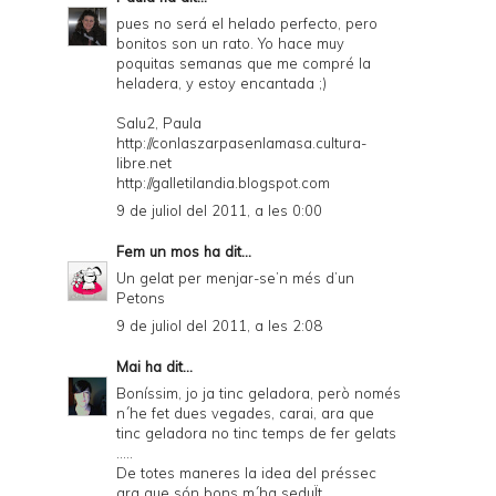
pues no será el helado perfecto, pero
bonitos son un rato. Yo hace muy
poquitas semanas que me compré la
heladera, y estoy encantada ;)
Salu2, Paula
http://conlaszarpasenlamasa.cultura-
libre.net
http://galletilandia.blogspot.com
9 de juliol del 2011, a les 0:00
Fem un mos
ha dit...
Un gelat per menjar-se’n més d’un
Petons
9 de juliol del 2011, a les 2:08
Mai
ha dit...
Boníssim, jo ja tinc geladora, però només
n´he fet dues vegades, carai, ara que
tinc geladora no tinc temps de fer gelats
.....
De totes maneres la idea del préssec
ara que són bons m´ha seduÏt.