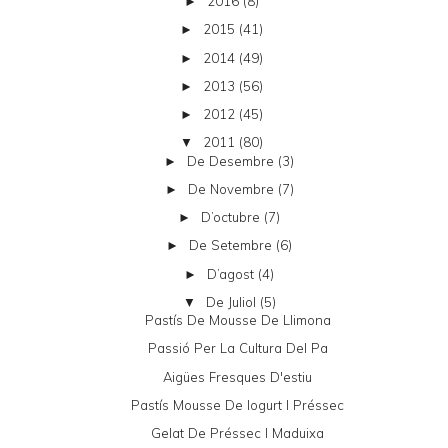
2016
(8)
►
2015
(41)
►
2014
(49)
►
2013
(56)
►
2012
(45)
►
2011
(80)
▼
De Desembre
(3)
►
De Novembre
(7)
►
D’octubre
(7)
►
De Setembre
(6)
►
D’agost
(4)
►
De Juliol
(5)
▼
Pastís De Mousse De Llimona
Passió Per La Cultura Del Pa
Aigües Fresques D'estiu
Pastís Mousse De Iogurt I Préssec
Gelat De Préssec I Maduixa