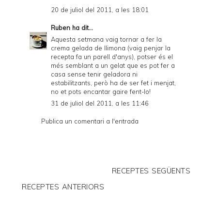
20 de juliol del 2011, a les 18:01
Ruben
ha dit...
Aquesta setmana vaig tornar a fer la
crema gelada de llimona (vaig penjar la
recepta fa un parell d'anys), potser és el
més semblant a un gelat que es pot fer a
casa sense tenir geladora ni
estabilitzants, però ha de ser fet i menjat,
no et pots encantar gaire fent-lo!
31 de juliol del 2011, a les 11:46
Publica un comentari a l'entrada
RECEPTES SEGÜENTS
RECEPTES ANTERIORS