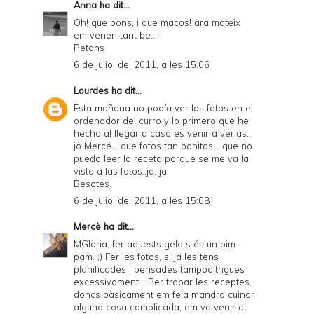
Anna
ha dit...
Oh! que bons, i que macos! ara mateix
em venen tant be...!
Petons
6 de juliol del 2011, a les 15:06
Lourdes
ha dit...
Esta mañana no podía ver las fotos en el
ordenador del curro y lo primero que he
hecho al llegar a casa es venir a verlas...
jo Mercé... que fotos tan bonitas... que no
puedo leer la receta porque se me va la
vista a las fotos..ja, ja
Besotes.
6 de juliol del 2011, a les 15:08
Mercè
ha dit...
MGlòria, fer aquests gelats és un pim-
pam. ;) Fer les fotos, si ja les tens
planificades i pensades tampoc trigues
excessivament... Per trobar les receptes,
doncs bàsicament em feia mandra cuinar
alguna cosa complicada, em va venir al