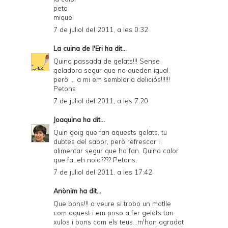
peto
miquel
7 de juliol del 2011, a les 0:32
La cuina de l'Eri
ha dit...
Quina passada de gelats!!! Sense
geladora segur que no queden igual,
però ... a mi em semblaria deliciós!!!!!!
Petons
7 de juliol del 2011, a les 7:20
Joaquina
ha dit...
Quin goig que fan aquests gelats, tu
dubtes del sabor, però refrescar i
alimentar segur que ho fan. Quina calor
que fa, eh noia???? Petons,
7 de juliol del 2011, a les 17:42
Anònim ha dit...
Que bons!!! a veure si trobo un motlle
com aquest i em poso a fer gelats tan
xulos i bons com els teus...m'han agradat