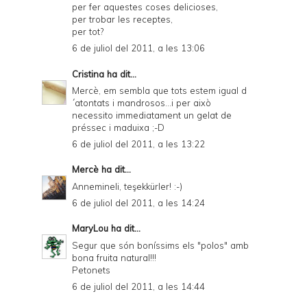
per fer aquestes coses delicioses,
per trobar les receptes,
per tot?
6 de juliol del 2011, a les 13:06
Cristina
ha dit...
Mercè, em sembla que tots estem igual d
´atontats i mandrosos...i per això
necessito immediatament un gelat de
préssec i maduixa ;-D
6 de juliol del 2011, a les 13:22
Mercè
ha dit...
Annemineli, teşekkürler! :-)
6 de juliol del 2011, a les 14:24
MaryLou
ha dit...
Segur que són boníssims els "polos" amb
bona fruita natural!!!
Petonets
6 de juliol del 2011, a les 14:44