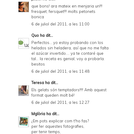
que bons! ara mateix en menjaria un!!!
fresquet, fersquet!!! molts petonets
bonica
6 de juliol del 2011, a les 11:00
Quo
ha dit...
Perfectos... yo estoy probando con los
helados sin heladera, así que no me falta
el azúcar invertido.... ya te contaré que
tal... la receta es genial, voy a probarla.
besitos
6 de juliol del 2011, a les 11:48
Teresa
ha dit...
Els gelats són temptadors!!!! Amb aquest
format queden molt bé!
6 de juliol del 2011, a les 12:27
Mglòria
ha dit...
¿Em pots explicar com t'ho fas?
per fer aquestes fotografies,
per tenir temps,