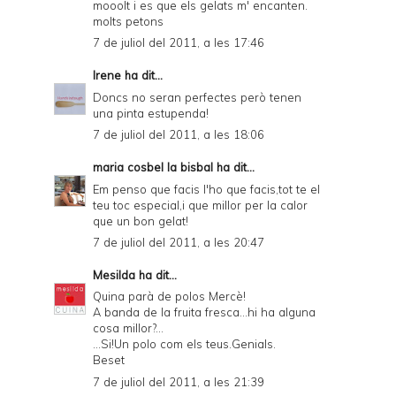
mooolt i es que els gelats m' encanten.
molts petons
7 de juliol del 2011, a les 17:46
Irene
ha dit...
Doncs no seran perfectes però tenen
una pinta estupenda!
7 de juliol del 2011, a les 18:06
maria cosbel la bisbal
ha dit...
Em penso que facis l'ho que facis,tot te el
teu toc especial,i que millor per la calor
que un bon gelat!
7 de juliol del 2011, a les 20:47
Mesilda
ha dit...
Quina parà de polos Mercè!
A banda de la fruita fresca...hi ha alguna
cosa millor?...
...Si!Un polo com els teus.Genials.
Beset
7 de juliol del 2011, a les 21:39