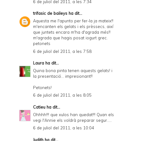
6 de juliol del 2011, a les 7:34
trifasic de baileys
ha dit...
Aquesta me l'apunto per fer-la ja mateix!!
m'encanten els gelats i els prèssecs, així
que juntets encara m'ha d'agrada més!!
m'agrada que hagis posat iogurt grec.
petonets
6 de juliol del 2011, a les 7:58
Laura
ha dit...
Quina bona pinta tenen aquests gelats! i
la presentació... impresionant!!
Petonets!
6 de juliol del 2011, a les 8:05
Catieu
ha dit...
Ohhhh!!! que xulos han quedat!!! Quan els
vegi l'Annie els voldrà preparar segur.....
6 de juliol del 2011, a les 10:04
Judith
ha dit...