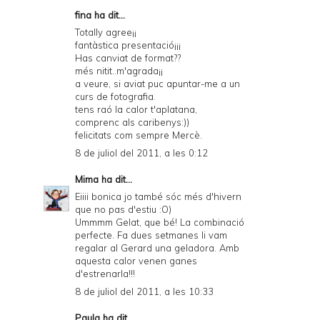
fina ha dit...
Totally agree¡¡
fantàstica presentació¡¡¡
Has canviat de format??
més nitit..m'agrada¡¡
a veure, si aviat puc apuntar-me a un
curs de fotografia.
tens raó la calor t'aplatana,
comprenc als caribenys:))
felicitats com sempre Mercè.
8 de juliol del 2011, a les 0:12
Mima
ha dit...
Eiiii bonica jo també sóc més d'hivern
que no pas d'estiu :O)
Ummmm Gelat, que bé! La combinació
perfecte. Fa dues setmanes li vam
regalar al Gerard una geladora. Amb
aquesta calor venen ganes
d'estrenarla!!!
8 de juliol del 2011, a les 10:33
Paula
ha dit...