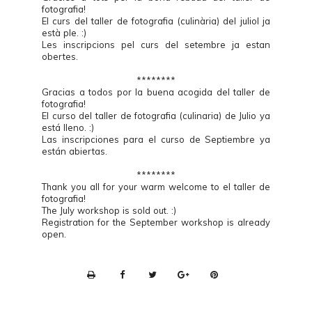
fotografia!
El curs del taller de fotografia (culinària) del juliol ja
està ple. :)
Les inscripcions pel curs del setembre ja estan
obertes.
********
Gracias a todos por la buena acogida del taller de
fotografia!
El curso del taller de fotografia (culinaria) de Julio ya
está lleno. :)
Las inscripciones para el curso de Septiembre ya
están abiertas.
********
Thank you all for your warm welcome to el taller de
fotografia!
The July workshop is sold out. :)
Registration for the September workshop is already
open.
P
r