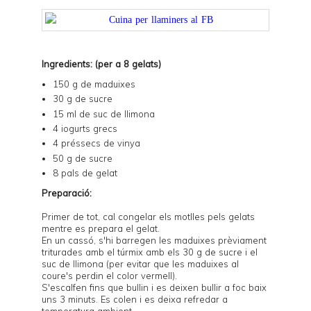
Ingredients: (per a 8 gelats)
150 g de maduixes
30 g de sucre
15 ml de suc de llimona
4 iogurts grecs
4 préssecs de vinya
50 g de sucre
8 pals de gelat
Preparació:
Primer de tot, cal congelar els motlles pels gelats
mentre es prepara el gelat.
En un cassó, s'hi barregen les maduixes prèviament
triturades amb el túrmix amb els 30 g de sucre i el
suc de llimona (per evitar que les maduixes al
coure's perdin el color vermell).
S'escalfen fins que bullin i es deixen bullir a foc baix
uns 3 minuts. Es colen i es deixa refredar a