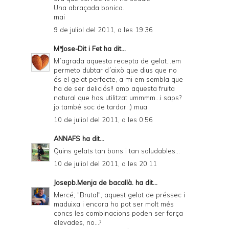
Una abraçada bonica.
mai
9 de juliol del 2011, a les 19:36
MªJose-Dit i Fet
ha dit...
M´agrada aquesta recepta de gelat...em
permeto dubtar d´això que dius que no
és el gelat perfecte, a mi em sembla que
ha de ser deliciós!! amb aquesta fruita
natural que has utilitzat ummmm...i saps?
jo també soc de tardor ;) mua
10 de juliol del 2011, a les 0:56
ANNAFS
ha dit...
Quins gelats tan bons i tan saludables...
10 de juliol del 2011, a les 20:11
Josepb.Menja de bacallà.
ha dit...
Mercé; "Brutal", aquest gelat de préssec i
maduixa i encara ho pot ser molt més
concs les combinacions poden ser força
elevades, no...?