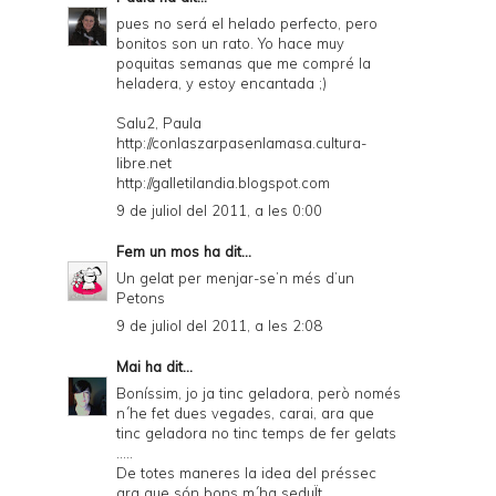
pues no será el helado perfecto, pero
bonitos son un rato. Yo hace muy
poquitas semanas que me compré la
heladera, y estoy encantada ;)
Salu2, Paula
http://conlaszarpasenlamasa.cultura-
libre.net
http://galletilandia.blogspot.com
9 de juliol del 2011, a les 0:00
Fem un mos
ha dit...
Un gelat per menjar-se’n més d’un
Petons
9 de juliol del 2011, a les 2:08
Mai
ha dit...
Boníssim, jo ja tinc geladora, però només
n´he fet dues vegades, carai, ara que
tinc geladora no tinc temps de fer gelats
.....
De totes maneres la idea del préssec
ara que són bons m´ha seduÏt.