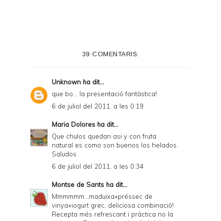
i
n
t
e
39 COMENTARIS:
r
F
Unknown
ha dit...
r
que bo... la presentació fantàstica!
i
6 de juliol del 2011, a les 0:19
e
Maria Dolores
ha dit...
n
Que chulos quedan asi y con fruta
natural es como son buenos los helados.
d
Saludos
l
6 de juliol del 2011, a les 0:34
y
Montse de Sants
ha dit...
a
Mmmmmm...maduixa+préssec de
vinya+iogurt grec, deliciosa combinació!
n
Recepta més refrescant i pràctica no la