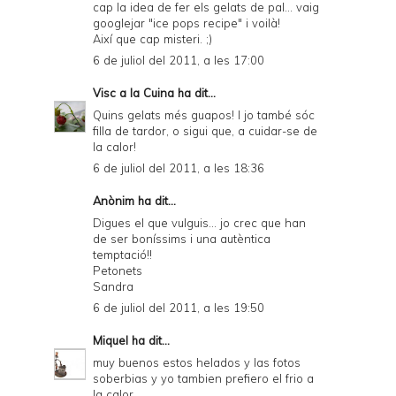
cap la idea de fer els gelats de pal... vaig
googlejar "ice pops recipe" i voilà!
Així que cap misteri. ;)
6 de juliol del 2011, a les 17:00
Visc a la Cuina
ha dit...
Quins gelats més guapos! I jo també sóc
filla de tardor, o sigui que, a cuidar-se de
la calor!
6 de juliol del 2011, a les 18:36
Anònim ha dit...
Digues el que vulguis... jo crec que han
de ser boníssims i una autèntica
temptació!!
Petonets
Sandra
6 de juliol del 2011, a les 19:50
Miquel
ha dit...
muy buenos estos helados y las fotos
soberbias y yo tambien prefiero el frio a
la calor