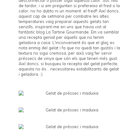
desconnectar o potser sigui aquesta calor. Sóc filla
de tardor, i si em pregunten si prefereixo el fred o la
calor, no ho dubto ni un moment: el fred!! Així doncs,
aquest cap de setmana per combatre les altes
temperatures vaig preparar aquests gelats tan
senzills, inspirant-me en uns que havia vist al
fantàstic blog
La Tartine Gourmande
. Em va semblar
una recepta genial per aquells que no tenim
geladora a casa. L'inconvenient és que el glaç es
nota enmig del gelat i fa que no quedi tan gustós i la
textura no sigui cremosa, per això vaig fer servir
préssecs de vinya que són els que tenen més gust.
Així doncs, si busqueu la recepta del gelat perfecte,
aquesta no és... necessitareu estabilitzants de gelat
i geladora. ;)