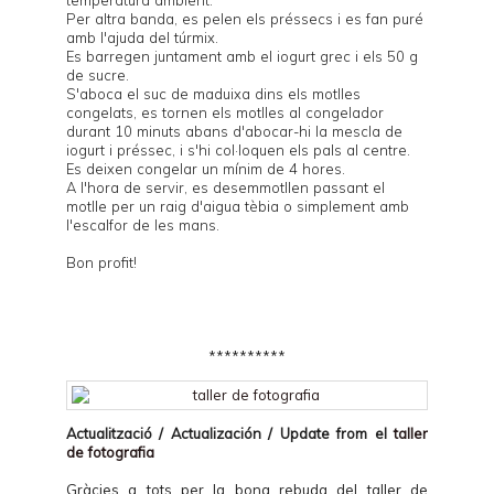
temperatura ambient.
Per altra banda, es pelen els préssecs i es fan puré
amb l'ajuda del túrmix.
Es barregen juntament amb el iogurt grec i els 50 g
de sucre.
S'aboca el suc de maduixa dins els motlles
congelats, es tornen els motlles al congelador
durant 10 minuts abans d'abocar-hi la mescla de
iogurt i préssec, i s'hi col·loquen els pals al centre.
Es deixen congelar un mínim de 4 hores.
A l'hora de servir, es desemmotllen passant el
motlle per un raig d'aigua tèbia o simplement amb
l'escalfor de les mans.
Bon profit!
**********
Actualització / Actualización / Update from el
taller
de fotografia
Gràcies a tots per la bona rebuda del taller de