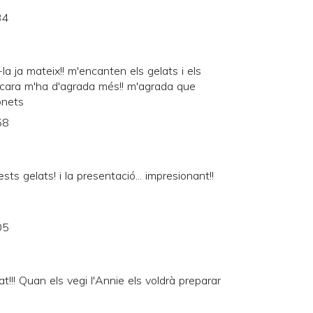
34
a ja mateix!! m'encanten els gelats i els
encara m'ha d'agrada més!! m'agrada que
onets
58
s gelats! i la presentació... impresionant!!
05
!!! Quan els vegi l'Annie els voldrà preparar