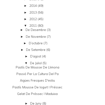
2014
(49)
►
2013
(56)
►
2012
(45)
►
2011
(80)
▼
De Desembre
(3)
►
De Novembre
(7)
►
D’octubre
(7)
►
De Setembre
(6)
►
D’agost
(4)
►
De Juliol
(5)
▼
Pastís De Mousse De Llimona
Passió Per La Cultura Del Pa
Aigües Fresques D'estiu
Pastís Mousse De Iogurt I Préssec
Gelat De Préssec I Maduixa
De Juny
(8)
►