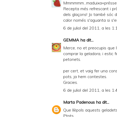
d
Mmmmmm...maduixa+préssec d
Recepta més refrescant i pràc
P
dels glaçons! Jo també sóc de
D
calor només s'aguanta si s'e
F
6 de juliol del 2011, a les 1:
GEMMA
ha dit...
Merce, no et preocupis que l
comprar la geladora, i estic 
petonets.
per cert, et vaig fer una con
pots, ja hem contestes.
Gracies.
6 de juliol del 2011, a les 1:
Marta Padenous
ha dit...
Que llèpols aquests geladets!
Ptnts