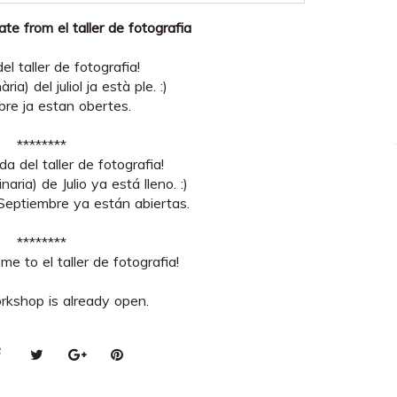
date from el
taller de fotografia
l taller de fotografia!
ria) del juliol ja està ple. :)
bre ja estan obertes.
********
a del taller de fotografia!
naria) de Julio ya está lleno. :)
 Septiembre ya están abiertas.
********
e to el taller de fotografia!
rkshop is already open.