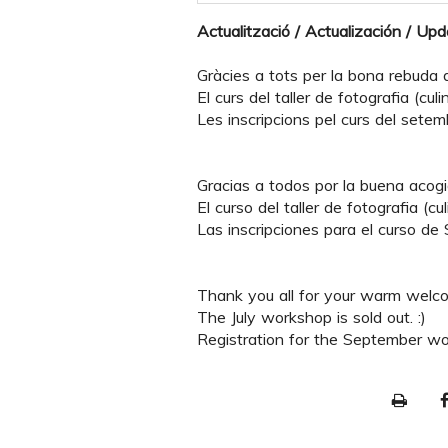
Actualització / Actualización / Up
Gràcies a tots per la bona rebuda de
El curs del taller de fotografia (culinà
Les inscripcions pel curs del setem
Gracias a todos por la buena acogid
El curso del taller de fotografia (culi
Las inscripciones para el curso de
Thank you all for your warm welcom
The July workshop is sold out. :)
Registration for the September wo
P
r