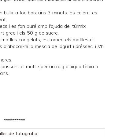
n bullir a foc baix uns 3 minuts. Es colen i es
nt.
ecs i es fan puré amb l'ajuda del túrmix.
t grec i els 50 g de sucre.
motlles congelats, es tornen els motlles al
'abocar-hi la mescla de iogurt i préssec, i s'hi
hores.
 passant el motlle per un raig d'aigua tèbia o
ans.
**********