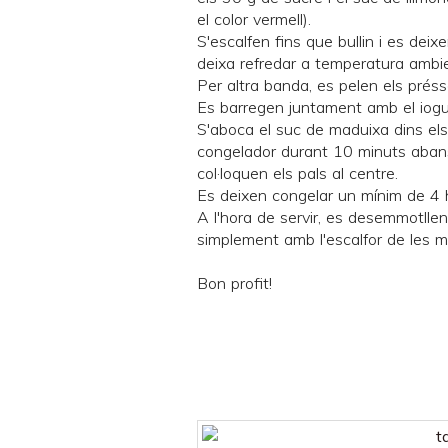
el color vermell).
S'escalfen fins que bullin i es deixe
deixa refredar a temperatura ambie
Per altra banda, es pelen els préss
Es barregen juntament amb el iogur
S'aboca el suc de maduixa dins els 
congelador durant 10 minuts abans d
col·loquen els pals al centre.
Es deixen congelar un mínim de 4 
A l'hora de servir, es desemmotllen
simplement amb l'escalfor de les m
Bon profit!