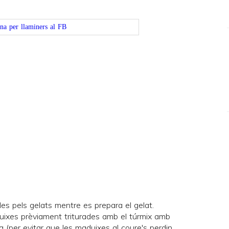
lles pels gelats mentre es prepara el gelat.
duixes prèviament triturades amb el túrmix amb
na (per evitar que les maduixes al coure's perdin