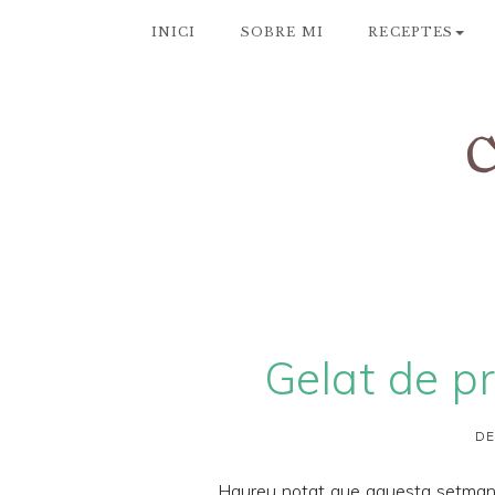
INICI
SOBRE MI
RECEPTES
Gelat de p
DE
Haureu notat que aquesta setmana 