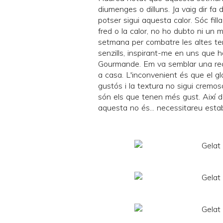
diumenges o dilluns. Ja
vaig dir fa 
potser sigui aquesta calor. Sóc filla
fred o la calor, no ho dubto ni un 
setmana per combatre les altes te
senzills, inspirant-me en uns que h
Gourmande
. Em va semblar una re
a casa. L'inconvenient és que el gl
gustós i la textura no sigui cremos
són els que tenen més gust. Així d
aquesta no és... necessitareu estabi