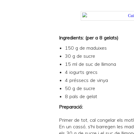
Ingredients: (per a 8 gelats)
150 g de maduixes
30 g de sucre
15 ml de suc de llimona
4 iogurts grecs
4 préssecs de vinya
50 g de sucre
8 pals de gelat
Preparació:
Primer de tot, cal congelar els mot
En un cassó, s'hi barregen les ma
els 30 g de sucre i el suc de llimo