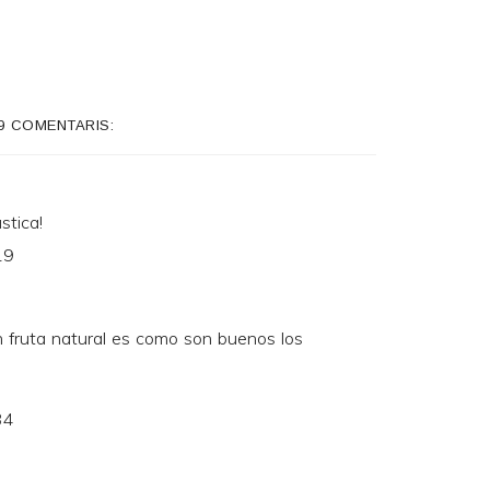
9 COMENTARIS:
stica!
19
 fruta natural es como son buenos los
34