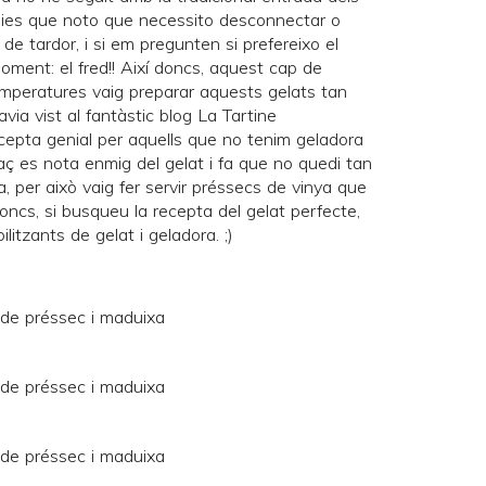
dies
que noto que necessito desconnectar o
 de tardor, i si em pregunten si prefereixo el
moment: el fred!! Així doncs, aquest cap de
mperatures vaig preparar aquests gelats tan
avia vist al fantàstic blog
La Tartine
cepta genial per aquells que no tenim geladora
aç es nota enmig del gelat i fa que no quedi tan
a, per això vaig fer servir préssecs de vinya que
oncs, si busqueu la recepta del gelat perfecte,
litzants de gelat i geladora. ;)