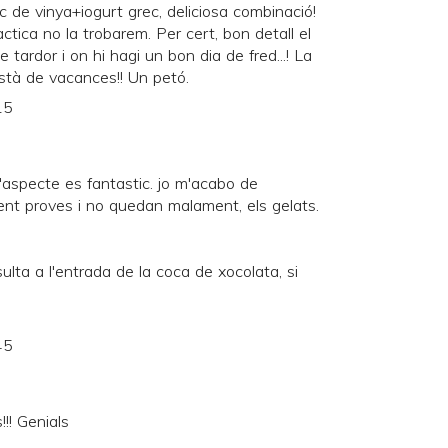
e vinya+iogurt grec, deliciosa combinació!
tica no la trobarem. Per cert, bon detall el
 tardor i on hi hagi un bon dia de fred...! La
stà de vacances!! Un petó.
15
'aspecte es fantastic. jo m'acabo de
fent proves i no quedan malament, els gelats.
sulta a l'entrada de la coca de xocolata, si
45
!! Genials