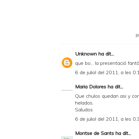
i
n
t
e
3
r
F
Unknown
ha dit...
r
que bo... la presentació fantà
i
6 de juliol del 2011, a les 0:
e
n
Maria Dolores
ha dit...
d
Que chulos quedan asi y con
helados.
l
Saludos
y
6 de juliol del 2011, a les 0:
a
n
Montse de Sants
ha dit...