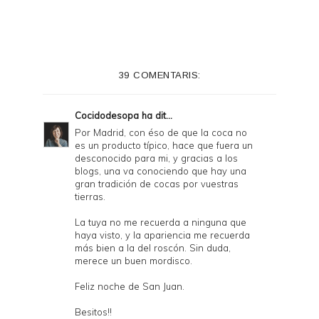
n
t
e
39 COMENTARIS:
r
F
Cocidodesopa
ha dit...
r
Por Madrid, con éso de que la coca no
es un producto típico, hace que fuera un
i
desconocido para mi, y gracias a los
e
blogs, una va conociendo que hay una
gran tradición de cocas por vuestras
n
tierras.
d
La tuya no me recuerda a ninguna que
l
haya visto, y la apariencia me recuerda
más bien a la del roscón. Sin duda,
y
merece un buen mordisco.
a
Feliz noche de San Juan.
n
Besitos!!