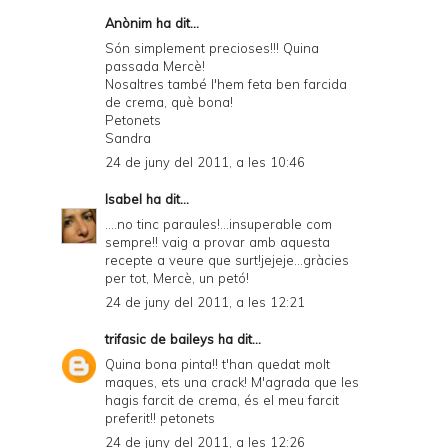
Anònim ha dit...
Són simplement precioses!!! Quina
passada Mercè!
Nosaltres també l'hem feta ben farcida
de crema, què bona!
Petonets
Sandra
24 de juny del 2011, a les 10:46
Isabel
ha dit...
....no tinc paraules!...insuperable com
sempre!! vaig a provar amb aquesta
recepte a veure que surt!jejeje...gràcies
per tot, Mercè, un petó!
24 de juny del 2011, a les 12:21
trifasic de baileys
ha dit...
Quina bona pinta!! t'han quedat molt
maques, ets una crack! M'agrada que les
hagis farcit de crema, és el meu farcit
preferit!! petonets
24 de juny del 2011, a les 12:26