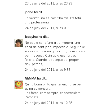
d
23 de juny del 2011, a les 23:23
P
joana ha dit...
D
La veritat , no sé com t'ho fas. Ets tota
F
una professional.
24 de juny del 2011, a les 0:55
Joaquina
ha dit...
No podia ser d´una altra manera, una
coca de sant joan, impecable. Segur que
els veïns l´hauran gaudit força amb cava
ben fresquet. Quin goig que fan, et
felicito. Guardo la recepta pel proper
any. petons,
24 de juny del 2011, a les 9:38
GEMMA
ha dit...
Quina bona pinta que tenen, no se per
quina començar...
Les fotos, com sempre, espectaculars.
Petonets.
24 de juny del 2011, a les 10:28