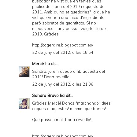
buscador he vist que en tenies dues
publicades, una del 2010 i aquesta del
2011. Amb quina et quedaries? Ja que he
vist que varien una mica d'ingredients
però sobretot de quantitats. Si no
m'equivoco, l'any passat, vaig fer la de
2010. Gràcies!!!
http://cogeraire.blogspot.com.es/
22 de juny del 2012, a les 15:54
Mercè
ha dit...
Sandra, jo em quedo amb aquesta del
2011! Bona revetlla!
22 de juny del 2012, a les 21:36
Sandra Bravo
ha dit...
Gràcies Mercè! Doncs "marchando" dues
coques d'aquestes! mmmm que bones!
Que passeu molt bona revetlla!
http://cogeraire.blogspot.com.es/