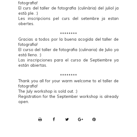
fotografia!
El curs del taller de fotografia (culinària) del juliol ja
està ple. :)
Les inscripcions pel curs del setembre ja estan
obertes.
********
Gracias a todos por la buena acogida del taller de
fotografia!
El curso del taller de fotografia (culinaria) de Julio ya
está lleno. :)
Las inscripciones para el curso de Septiembre ya
están abiertas.
********
Thank you all for your warm welcome to el taller de
fotografia!
The July workshop is sold out. :)
Registration for the September workshop is already
open.
P
r
i