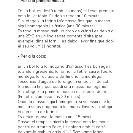
- Per a la primera massa:
En un bol, es desfà (amb les mans) el llevat premsat
amb la llet tèbia. Es deixa reposar 10 minuts.
S'hi afegeix la farina i s'amassa fins que la massa
sigui homogènia i elàstica (uns 30 minuts).
Es tapa la massa amb un drap de cuina i es deixa a
uns 25ºC en un lloc sense corrents d'aire (per
exemple, dins el forn). I es deixa llevar fins que dobli
el seu volum (1 horeta).
- Per a la coca:
En un bol (o a la màquina d'amassar) es barregen
tots els ingredients: la farina, la llet, el sucre, l'ou, la
mantega, la ratlladura de llimona, la mantega,
l'essència d'aigua de taronger, i un polsim de sal.
S'amassa fins que quedi una massa homogènia.
S'hi afegeix la primera massa i es treballa de nou.
(En total, s'amassa uns 30 minuts).
Quan la massa sigui homogènia, si veiéssiu que la
massa se us enganxa a les mans, llavors cal afegir-
hi una mica de farina.
Es deixa reposar la massa uns 15 minuts.
Passat el temps, s'aixafa la massa amb les mans
per tal de treure'n l'aire, i s'aplana amb el corró
deixant-la amb un gruix d'1-1.5cm i amb forma