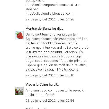
Salu2, Paula
http://conlaszarpasenlamasa.cultura-
libre.net
http://galletilandia.blogspot.com
27 de juny del 2011, a les 14:26
Montse de Sants
ha dit...
Quina sort tenir una veïna com tu!
Aquestes coques són espectaculars! Les
petites són tant llamineres...amb la
crema que intueixes a dins i els colors de
la fruita tan ben posada! I el brioix? És
que noia és impossible trobar-hi cap
pega: coca, coquetes i fotos de primera!!
Espero que gaudissis molt de la revetlla,
els teus veïns segur!!! Molts petons.
27 de juny del 2011, a les 22:10
Visc a la Cuina
ha dit...
Amb una coca com aquesta, la revetlla
devia ser perfecta!
28 de juny del 2011, a les 22:56