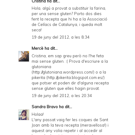
Cristina ha dit...
Hola, algú a provat a substituir la farina,
per una sense gluten? Porto dos dies
fent la recepta que hi ha a la Associació
de Celíacs de Catalunya, i queda molt
seca!
19 de juny del 2012, a les 8:34
Mercè
ha dit...
Cristina, em sap greu però no l'he feta
mai sense gluten. :( Prova d'escriure a la
glutoniana
(http://glutoniana.wordpress.com/) o a la
pikerita (http://pikerita.blogspot.com.es/)
que potser et poden dir d'alguna recepta
sense gluten que elles hagin provat.
19 de juny del 2012, a les 20:34
Sandra Bravo
ha dit...
Holaa!
L'any passat vaig fer les coques de Sant
Joan amb la teva recepta (meravellosa!) i
aquest any volia repetir i al accedir al