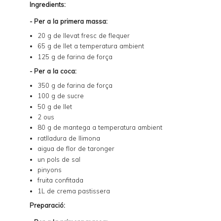
Ingredients:
- Per a la primera massa:
20 g de llevat fresc de flequer
65 g de llet a temperatura ambient
125 g de farina de força
- Per a la coca:
350 g de farina de força
100 g de sucre
50 g de llet
2 ous
80 g de mantega a temperatura ambient
ratlladura de llimona
aigua de flor de taronger
un pols de sal
pinyons
fruita confitada
1L de
crema pastissera
Preparació: