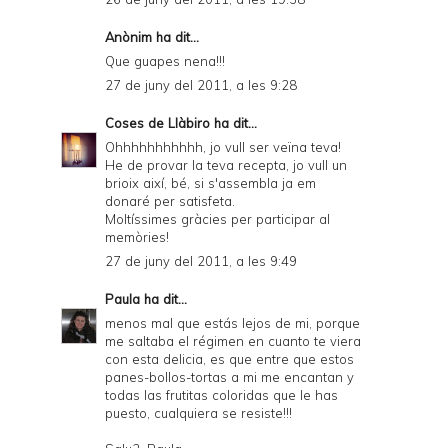
Anònim ha dit...
Que guapes nena!!!
27 de juny del 2011, a les 9:28
Coses de Llàbiro
ha dit...
Ohhhhhhhhhhh, jo vull ser veïna teva!
He de provar la teva recepta, jo vull un
brioix així, bé, si s'assembla ja em
donaré per satisfeta.
Moltíssimes gràcies per participar al
memòries!
27 de juny del 2011, a les 9:49
Paula
ha dit...
menos mal que estás lejos de mi, porque
me saltaba el régimen en cuanto te viera
con esta delicia, es que entre que estos
panes-bollos-tortas a mi me encantan y
todas las frutitas coloridas que le has
puesto, cualquiera se resiste!!!