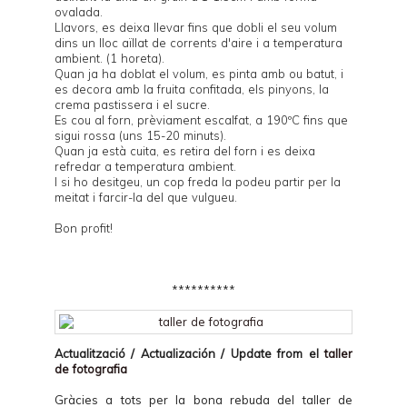
ovalada.
Llavors, es deixa llevar fins que dobli el seu volum
dins un lloc aïllat de corrents d'aire i a temperatura
ambient. (1 horeta).
Quan ja ha doblat el volum, es pinta amb ou batut, i
es decora amb la fruita confitada, els pinyons, la
crema pastissera i el sucre.
Es cou al forn, prèviament escalfat, a 190ºC fins que
sigui rossa (uns 15-20 minuts).
Quan ja està cuita, es retira del forn i es deixa
refredar a temperatura ambient.
I si ho desitgeu, un cop freda la podeu partir per la
meitat i farcir-la del que vulgueu.
Bon profit!
**********
Actualització / Actualización / Update from el
taller
de fotografia
Gràcies a tots per la bona rebuda del taller de