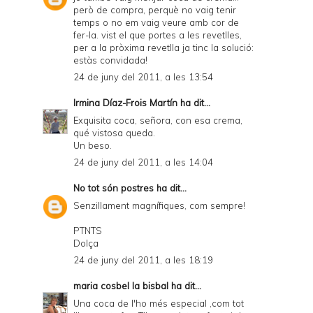
però de compra, perquè no vaig tenir
temps o no em vaig veure amb cor de
fer-la. vist el que portes a les revetlles,
per a la pròxima revetlla ja tinc la solució:
estàs convidada!
24 de juny del 2011, a les 13:54
Irmina Díaz-Frois Martín
ha dit...
Exquisita coca, señora, con esa crema,
qué vistosa queda.
Un beso.
24 de juny del 2011, a les 14:04
No tot són postres
ha dit...
Senzillament magnífiques, com sempre!
PTNTS
Dolça
24 de juny del 2011, a les 18:19
maria cosbel la bisbal
ha dit...
Una coca de l'ho més especial ,com tot