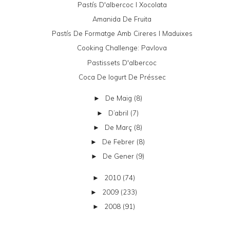
Pastís D'albercoc I Xocolata
Amanida De Fruita
Pastís De Formatge Amb Cireres I Maduixes
Cooking Challenge: Pavlova
Pastissets D'albercoc
Coca De Iogurt De Préssec
De Maig
(8)
►
D’abril
(7)
►
De Març
(8)
►
De Febrer
(8)
►
De Gener
(9)
►
2010
(74)
►
2009
(233)
►
2008
(91)
►