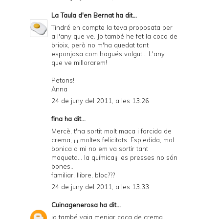
La Taula d'en Bernat
ha dit...
Tindré en compte la teva proposata per
a l'any que ve. Jo també he fet la coca de
brioix, però no m'ha quedat tant
esponjosa com hagués volgut... L'any
que ve millorarem!
Petons!
Anna
24 de juny del 2011, a les 13:26
fina ha dit...
Mercè, t'ha sortit molt maca i farcida de
crema, ¡¡¡ moltes felicitats. Espledida, mol
bonica a mi no em va sortir tant
maqueta... la química¡¡ les presses no són
bones..
familiar, llibre, bloc???
24 de juny del 2011, a les 13:33
Cuinagenerosa
ha dit...
jo també vaig menjar coca de crema...