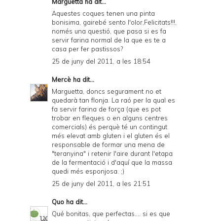
Marguetta ha dit...
Aquestes coques tenen una pinta
bonisima, gairebé sento l'olor,Felicitats!!!,
només una questió, que pasa si es fa
servir farina normal de la que es te a
casa per fer pastissos?
25 de juny del 2011, a les 18:54
Mercè
ha dit...
Marguetta, doncs segurament no et
quedarà tan flonja. La raó per la qual es
fa servir farina de força (que es pot
trobar en fleques o en alguns centres
comercials) és perquè té un contingut
més elevat amb gluten i el gluten és el
responsable de formar una mena de
"teranyina" i retenir l'aire durant l'etapa
de la fermentació i d'aquí que la massa
quedi més esponjosa. ;)
25 de juny del 2011, a les 21:51
Quo
ha dit...
Qué bonitas, que perfectas.... si es que