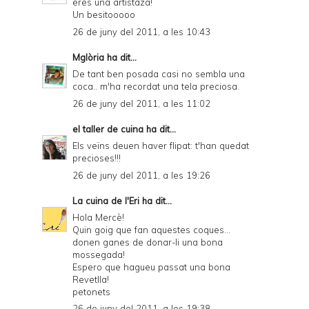
eres una artistaza!
Un besitooooo
26 de juny del 2011, a les 10:43
Mglòria
ha dit...
De tant ben posada casi no sembla una
coca.. m'ha recordat una tela preciosa.
26 de juny del 2011, a les 11:02
el taller de cuina
ha dit...
Els veïns deuen haver flipat: t'han quedat
precioses!!!
26 de juny del 2011, a les 19:26
La cuina de l'Eri
ha dit...
Hola Mercè!
Quin goig que fan aquestes coques...
donen ganes de donar-li una bona
mossegada!
Espero que hagueu passat una bona
Revetlla!
petonets
26 de juny del 2011, a les 19:38