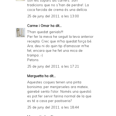
són els sopars als carrers. Són
tradicions que no s´han de perdre!. La
coca farcida de crema és una delícia.
25 de juny del 2011, a les 13:00
Carme i Omar
ha dit...
T'han quedat genials!!!
Per fer la meva he seguit la teva anterior
recepta. Crec que m'ha quedat força bé.
Ara, deu ni do quin tip d'amassar m'he
fet, encara que he fet una mica de
trampa ;-)
Petons
25 de juny del 2011, a les 17:21
Marguetta ha dit...
Aquestes coques tenen una pinta
bonisima, per menjarseles ara mateix,
gairebé sento l'olor. Només una questió:
es pot fer servir farina normal de la que
es té a casa per pastiseria?
25 de juny del 2011, a les 18:44