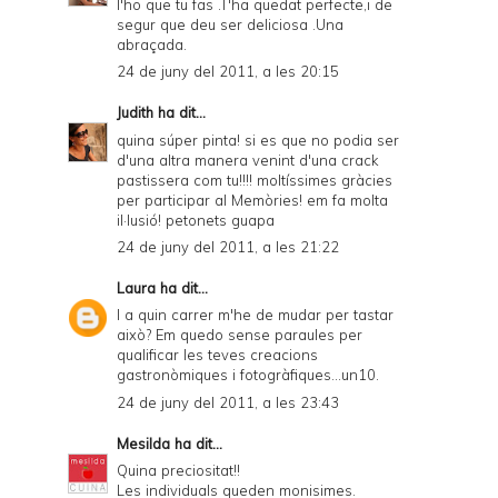
l'ho que tu fas .T'ha quedat perfecte,i de
segur que deu ser deliciosa .Una
abraçada.
24 de juny del 2011, a les 20:15
Judith
ha dit...
quina súper pinta! si es que no podia ser
d'una altra manera venint d'una crack
pastissera com tu!!!! moltíssimes gràcies
per participar al Memòries! em fa molta
il·lusió! petonets guapa
24 de juny del 2011, a les 21:22
Laura
ha dit...
I a quin carrer m'he de mudar per tastar
això? Em quedo sense paraules per
qualificar les teves creacions
gastronòmiques i fotogràfiques...un10.
24 de juny del 2011, a les 23:43
Mesilda
ha dit...
Quina preciositat!!
Les individuals queden monisimes.