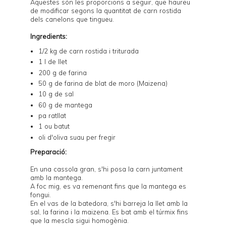
Aquestes són les proporcions a seguir, que haureu
de modificar segons la quantitat de carn rostida
dels canelons que tingueu.
Ingredients:
1/2 kg de carn rostida i triturada
1 l de llet
200 g de farina
50 g de farina de blat de moro (Maizena)
10 g de sal
60 g de mantega
pa ratllat
1 ou batut
oli d'oliva suau per fregir
Preparació:
En una cassola gran, s'hi posa la carn juntament
amb la mantega.
A foc mig, es va remenant fins que la mantega es
fongui.
En el vas de la batedora, s'hi barreja la llet amb la
sal, la farina i la maizena. Es bat amb el túrmix fins
que la mescla sigui homogènia.