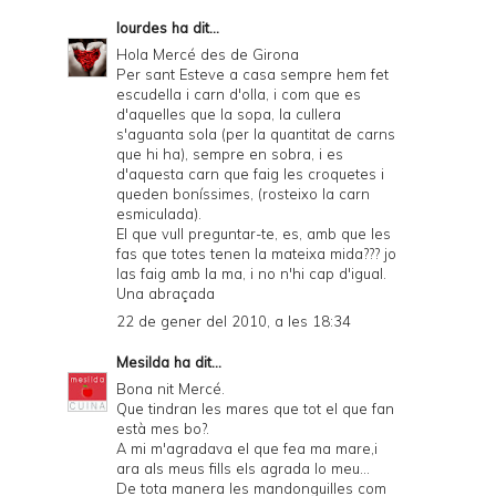
lourdes
ha dit...
Hola Mercé des de Girona
Per sant Esteve a casa sempre hem fet
escudella i carn d'olla, i com que es
d'aquelles que la sopa, la cullera
s'aguanta sola (per la quantitat de carns
que hi ha), sempre en sobra, i es
d'aquesta carn que faig les croquetes i
queden boníssimes, (rosteixo la carn
esmiculada).
El que vull preguntar-te, es, amb que les
fas que totes tenen la mateixa mida??? jo
las faig amb la ma, i no n'hi cap d'igual.
Una abraçada
22 de gener del 2010, a les 18:34
Mesilda
ha dit...
Bona nit Mercé.
Que tindran les mares que tot el que fan
està mes bo?.
A mi m'agradava el que fea ma mare,i
ara als meus fills els agrada lo meu...
De tota manera les mandonguilles com