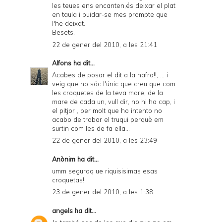
les teues ens encanten,és deixar el plat
en taula i buidar-se mes prompte que
l'he deixat.
Besets.
22 de gener del 2010, a les 21:41
Alfons
ha dit...
Acabes de posar el dit a la nafra!!, ... i
veig que no sóc l'únic que creu que com
les croquetes de la teva mare, de la
mare de cada un, vull dir, no hi ha cap, i
el pitjor , per molt que ho intento no
acabo de trobar el truqui perquè em
surtin com les de fa ella...
22 de gener del 2010, a les 23:49
Anònim ha dit...
umm seguroq ue riquisisimas esas
croquetas!!
23 de gener del 2010, a les 1:38
angels
ha dit...