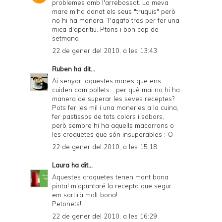
problemes amb l'arrebossat. La meva
mare m'ha donat els seus "truquis" però
no hi ha manera. T'agafo tres per fer una
mica d'aperitiu. Ptons i bon cap de
setmana
22 de gener del 2010, a les 13:43
Ruben
ha dit...
Ai senyor, aquestes mares que ens
cuiden com pollets... per què mai no hi ha
manera de superar les seves receptes?
Pots fer les mil i una moneries a la cuina,
fer pastissos de tots colors i sabors,
però sempre hi ha aquells macarrons o
les croquetes que són insuperables :-O
22 de gener del 2010, a les 15:18
Laura
ha dit...
Aquestes croquetes tenen mont bona
pinta! m'apuntaré la recepta que segur
em sortirà molt bona!
Petonets!
22 de gener del 2010, a les 16:29