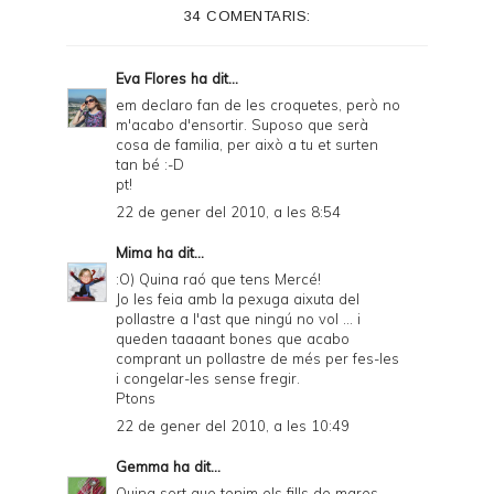
34 COMENTARIS:
Eva Flores
ha dit...
em declaro fan de les croquetes, però no
m'acabo d'ensortir. Suposo que serà
cosa de familia, per això a tu et surten
tan bé :-D
pt!
22 de gener del 2010, a les 8:54
Mima
ha dit...
:O) Quina raó que tens Mercé!
Jo les feia amb la pexuga aixuta del
pollastre a l'ast que ningú no vol ... i
queden taaaant bones que acabo
comprant un pollastre de més per fes-les
i congelar-les sense fregir.
Ptons
22 de gener del 2010, a les 10:49
Gemma
ha dit...
Quina sort que tenim els fills de mares