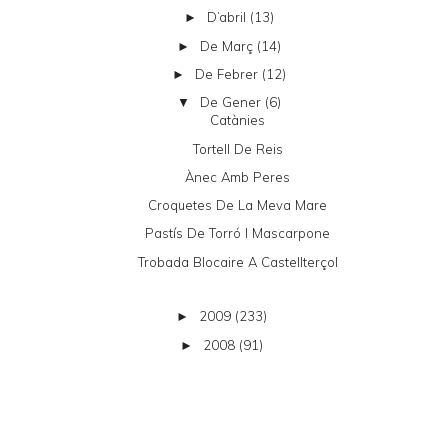
D’abril
(13)
►
De Març
(14)
►
De Febrer
(12)
►
De Gener
(6)
▼
Catànies
Tortell De Reis
Ànec Amb Peres
Croquetes De La Meva Mare
Pastís De Torró I Mascarpone
Trobada Blocaire A Castellterçol
2009
(233)
►
2008
(91)
►