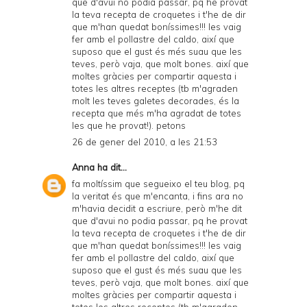
que d'avui no podia passar, pq he provat
la teva recepta de croquetes i t'he de dir
que m'han quedat boníssimes!!! les vaig
fer amb el pollastre del caldo, així que
suposo que el gust és més suau que les
teves, però vaja, que molt bones. així que
moltes gràcies per compartir aquesta i
totes les altres receptes (tb m'agraden
molt les teves galetes decorades, és la
recepta que més m'ha agradat de totes
les que he provat!). petons
26 de gener del 2010, a les 21:53
Anna
ha dit...
fa moltíssim que segueixo el teu blog, pq
la veritat és que m'encanta, i fins ara no
m'havia decidit a escriure, però m'he dit
que d'avui no podia passar, pq he provat
la teva recepta de croquetes i t'he de dir
que m'han quedat boníssimes!!! les vaig
fer amb el pollastre del caldo, així que
suposo que el gust és més suau que les
teves, però vaja, que molt bones. així que
moltes gràcies per compartir aquesta i