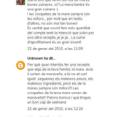
bones cuineres, oi? La meva també és
una gran cuinera ;)
I les croquetes de la mare sempre són
les millors... per molt que en tastis
d'altres, no són mai tan bones!
És veritat que sovint fem més quantitat
del compte amb la intenció que sobri per
una altra recepta, je je je... La cuina
d'aprofitament és un gran invent!
22 de gener del 2010, a les 11:09
Unknown
ha dit...
Per què quan intentas fer una recepta
que algú de la teva familia, la mare, àvia,
li surten de maravella, a tú no et surt
igual!, segueixes els mateixos pasos, els
mateixos ingredients, però els de la
mares sempre són millors!!! Les
croquetes de la teva mare sonen de
maravella!!! Petons bonica i que tinguis
un bon cap de setmana
22 de gener del 2010, a les 12:24