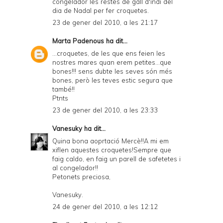
congelador les restes de gall d'indi del
dia de Nadal per fer croquetes.
23 de gener del 2010, a les 21:17
Marta Padenous
ha dit...
...croquetes, de les que ens feien les
nostres mares quan erem petites...que
bones!!! sens dubte les seves són més
bones, però les teves estic segura que
també!!
Ptnts
23 de gener del 2010, a les 23:33
Vanesuky
ha dit...
Quina bona aoprtació Mercè!!A mi em
xiflen aquestes croquetes!Sempre que
faig caldo, en faig un parell de safetetes i
al congelador!!
Petonets preciosa,
Vanesuky.
24 de gener del 2010, a les 12:12