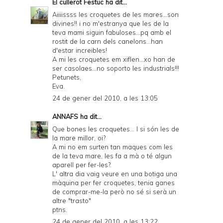
El cullerot Festuc
ha dit...
Aiiiissss les croquetes de les mares...son
divines!! i no m'estranya que les de la
teva mami siguin fabuloses...pq amb el
rostit de la carn dels canelons...han
d'estar increibles!
A mi les croquetes em xiflen...xo han de
ser casolaes...no soporto les industrials!!!
Petunets,
Eva.
24 de gener del 2010, a les 13:05
ANNAFS
ha dit...
Que bones les croquetes... I si són les de
la mare millor, oi?
A mi no em surten tan maques com les
de la teva mare, les fa a mà o té algun
aparell per fer-les?.
L' altra dia vaig veure en una botiga una
màquina per fer croquetes, tenia ganes
de comprar-me-la però no sé si serà un
altre "trasto"
ptns.
24 de gener del 2010, a les 13:22