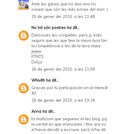
Amb les ganes que ho dius ens ho
creiem que són les més bones del món :)
25 de gener del 2010, a les 21:48
No tot són postres
ha dit...
Delicioses les croquetes, però jo estic
segura que les que feia la meva àvia fan
la competència a les de la teva mare,
jejeje.
PTNTS
Dolça
26 de gener del 2010, a les 11:09
Whivith
ha dit...
Gracias por tu participación en el Hemc#
40
26 de gener del 2010, a les 19:18
Anna
ha dit...
fa moltíssim que segueixo el teu blog, pq
la veritat és que m'encanta, i fins ara no
m'havia decidit a escriure, però m'he dit