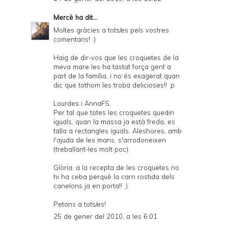
Mercè
ha dit...
Moltes gràcies a tots/es pels vostres
comentaris! :)
Haig de dir-vos que les croquetes de la
meva mare les ha tastat força gent a
part de la família, i no és exagerat quan
dic que tothom les troba delicioses!! :p
Lourdes i AnnaFS,
Per tal que totes les croquetes quedin
iguals, quan la massa ja està freda, es
talla a rectangles iguals. Aleshores, amb
l'ajuda de les mans, s'arrodoneixen
(treballant-les molt poc).
Glòria, a la recepta de les croquetes no
hi ha ceba perquè la carn rostida dels
canelons ja en porta!! ;)
Petons a tots/es!
25 de gener del 2010, a les 6:01