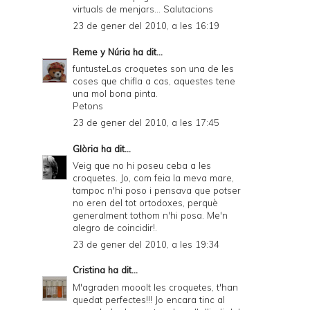
virtuals de menjars... Salutacions
23 de gener del 2010, a les 16:19
Reme y Núria
ha dit...
funtusteLas croquetes son una de les
coses que chifla a cas, aquestes tene
una mol bona pinta.
Petons
23 de gener del 2010, a les 17:45
Glòria
ha dit...
Veig que no hi poseu ceba a les
croquetes. Jo, com feia la meva mare,
tampoc n'hi poso i pensava que potser
no eren del tot ortodoxes, perquè
generalment tothom n'hi posa. Me'n
alegro de coincidir!.
23 de gener del 2010, a les 19:34
Cristina
ha dit...
M'agraden mooolt les croquetes, t'han
quedat perfectes!!! Jo encara tinc al