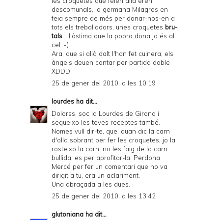
les croquetes que feien allà eren
descomunals, la germana Milagros en
feia sempre de més per donar-nos-en a
tots els treballadors, unes croquetes
bru-
tals
... llàstima que la pobra dona ja és al
cel :-(
Ara, que si allà dalt l'han fet cuinera, els
àngels deuen cantar per partida doble
XDDD
25 de gener del 2010, a les 10:19
lourdes
ha dit...
Dolorss, soc la Lourdes de Girona i
segueixo les teves receptes també.
Nomes vull dir-te, que, quan dic la carn
d'olla sobrant per fer les croquetes, jo la
rosteixo la carn, no les faig de la carn
bullida, es per aprofitar-la. Perdona
Mercé per fer un comentari que no va
dirigit a tu, era un aclariment.
Una abraçada a les dues.
25 de gener del 2010, a les 13:42
glutoniana
ha dit...