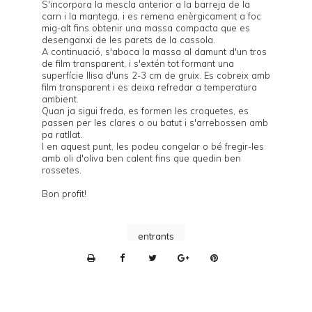
S'incorpora la mescla anterior a la barreja de la
carn i la mantega, i es remena enèrgicament a foc
mig-alt fins obtenir una massa compacta que es
desenganxi de les parets de la cassola.
A continuació, s'aboca la massa al damunt d'un tros
de film transparent, i s'extén tot formant una
superfície llisa d'uns 2-3 cm de gruix. Es cobreix amb
film transparent i es deixa refredar a temperatura
ambient.
Quan ja sigui freda, es formen les croquetes, es
passen per les clares o ou batut i s'arrebossen amb
pa ratllat.
I en aquest punt, les podeu congelar o bé fregir-les
amb oli d'oliva ben calent fins que quedin ben
rossetes.
Bon profit!
entrants
P
r
i