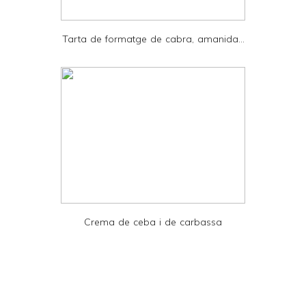
P
D
Tarta de formatge de cabra, amanida...
F
Crema de ceba i de carbassa