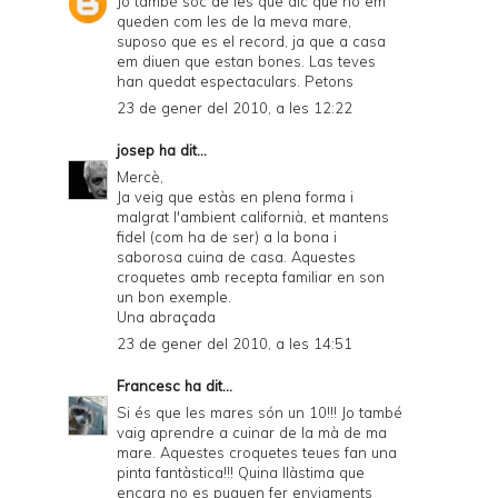
Jo també soc de les que dic que no em
queden com les de la meva mare,
suposo que es el record, ja que a casa
em diuen que estan bones. Las teves
han quedat espectaculars. Petons
23 de gener del 2010, a les 12:22
josep
ha dit...
Mercè,
Ja veig que estàs en plena forma i
malgrat l'ambient californià, et mantens
fidel (com ha de ser) a la bona i
saborosa cuina de casa. Aquestes
croquetes amb recepta familiar en son
un bon exemple.
Una abraçada
23 de gener del 2010, a les 14:51
Francesc
ha dit...
Si és que les mares són un 10!!! Jo també
vaig aprendre a cuinar de la mà de ma
mare. Aquestes croquetes teues fan una
pinta fantàstica!!! Quina llàstima que
encara no es puguen fer enviaments