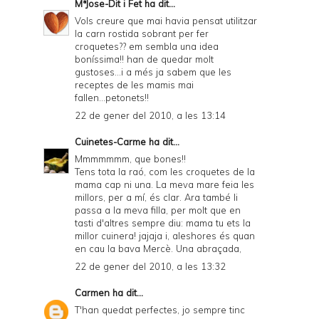
MªJose-Dit i Fet
ha dit...
Vols creure que mai havia pensat utilitzar
la carn rostida sobrant per fer
croquetes?? em sembla una idea
boníssima!! han de quedar molt
gustoses...i a més ja sabem que les
receptes de les mamis mai
fallen...petonets!!
22 de gener del 2010, a les 13:14
Cuinetes-Carme
ha dit...
Mmmmmmm, que bones!!
Tens tota la raó, com les croquetes de la
mama cap ni una. La meva mare feia les
millors, per a mí, és clar. Ara també li
passa a la meva filla, per molt que en
tasti d'altres sempre diu: mama tu ets la
millor cuinera! jajaja i, aleshores és quan
en cau la bava Mercè. Una abraçada,
22 de gener del 2010, a les 13:32
Carmen
ha dit...
T'han quedat perfectes, jo sempre tinc