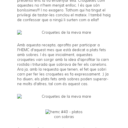
presento ens la va ensenyar ella. Croquetes com
aquestes no n'hem menjat enlloc. I és que són
boníssimes!!! I no exagero. Tothom qui ha tingut el
privilegi de tastar-les conclou el mateix. I també haig
de confessar que a ningú li surten com a ella!!
Amb aquesta recepta, aprofito per participar a
l'
HEMC
d'aquest mes que està dedicat a
plats fets
amb sobres
. I és que inicialment, aquestes
croquetes van sorgir amb la idea d'aprofitar la carn
rostida i triturada que sobrava de fer els
canelons
.
Ara ja, amb la requesta que tenen, el fet que sobri
carn per fer les croquetes es fa expressament. ;) Ja
ho diuen, els plats fets amb sobres poden superar-
ne molts d'altres, tal com és aquest cas.