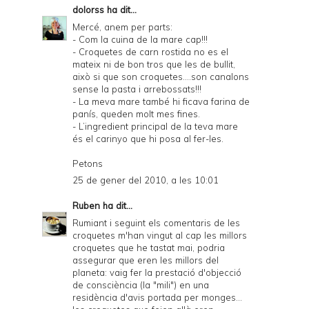
dolorss
ha dit...
Mercé, anem per parts:
- Com la cuina de la mare cap!!!
- Croquetes de carn rostida no es el
mateix ni de bon tros que les de bullit,
això si que son croquetes....son canalons
sense la pasta i arrebossats!!!
- La meva mare també hi ficava farina de
panís, queden molt mes fines.
- L’ingredient principal de la teva mare
és el carinyo que hi posa al fer-les.
Petons
25 de gener del 2010, a les 10:01
Ruben
ha dit...
Rumiant i seguint els comentaris de les
croquetes m'han vingut al cap les millors
croquetes que he tastat mai, podria
assegurar que eren les millors del
planeta: vaig fer la prestació d'objecció
de consciència (la "mili") en una
residència d'avis portada per monges...