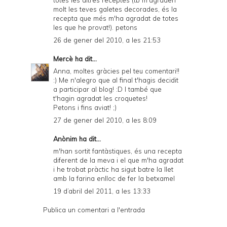
totes les altres receptes (tb m'agraden
molt les teves galetes decorades, és la
recepta que més m'ha agradat de totes
les que he provat!). petons
26 de gener del 2010, a les 21:53
Mercè
ha dit...
Anna, moltes gràcies pel teu comentari!!
:) Me n'alegro que al final t'hagis decidit
a participar al blog! :D I també que
t'hagin agradat les croquetes!
Petons i fins aviat! ;)
27 de gener del 2010, a les 8:09
Anònim ha dit...
m'han sortit fantàstiques, és una recepta
diferent de la meva i el que m'ha agradat
i he trobat pràctic ha sigut batre la llet
amb la farina enlloc de fer la betxamel
19 d’abril del 2011, a les 13:33
Publica un comentari a l'entrada