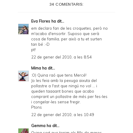
34 COMENTARIS:
Eva Flores
ha dit...
em declaro fan de les croquetes, però no
m'acabo d'ensortir. Suposo que serà
cosa de familia, per això a tu et surten
tan bé :-D
pt!
22 de gener del 2010, a les 8:54
Mima
ha dit...
:O) Quina raó que tens Mercé!
Jo les feia amb la pexuga aixuta del
pollastre a l'ast que ningú no vol ... i
queden taaaant bones que acabo
comprant un pollastre de més per fes-les
i congelar-les sense fregir.
Ptons
22 de gener del 2010, a les 10:49
Gemma
ha dit...
Quina sort que tenim els fills de mares