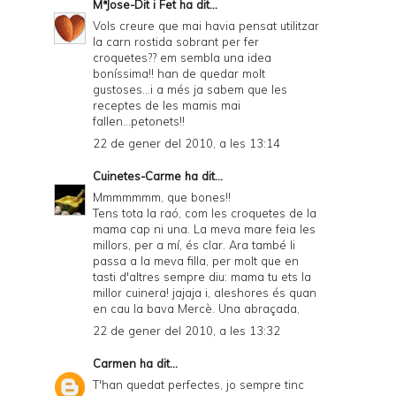
MªJose-Dit i Fet
ha dit...
Vols creure que mai havia pensat utilitzar
la carn rostida sobrant per fer
croquetes?? em sembla una idea
boníssima!! han de quedar molt
gustoses...i a més ja sabem que les
receptes de les mamis mai
fallen...petonets!!
22 de gener del 2010, a les 13:14
Cuinetes-Carme
ha dit...
Mmmmmmm, que bones!!
Tens tota la raó, com les croquetes de la
mama cap ni una. La meva mare feia les
millors, per a mí, és clar. Ara també li
passa a la meva filla, per molt que en
tasti d'altres sempre diu: mama tu ets la
millor cuinera! jajaja i, aleshores és quan
en cau la bava Mercè. Una abraçada,
22 de gener del 2010, a les 13:32
Carmen
ha dit...
T'han quedat perfectes, jo sempre tinc