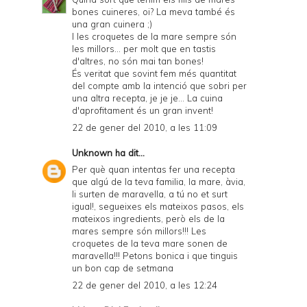
bones cuineres, oi? La meva també és
una gran cuinera ;)
I les croquetes de la mare sempre són
les millors... per molt que en tastis
d'altres, no són mai tan bones!
És veritat que sovint fem més quantitat
del compte amb la intenció que sobri per
una altra recepta, je je je... La cuina
d'aprofitament és un gran invent!
22 de gener del 2010, a les 11:09
Unknown
ha dit...
Per què quan intentas fer una recepta
que algú de la teva familia, la mare, àvia,
li surten de maravella, a tú no et surt
igual!, segueixes els mateixos pasos, els
mateixos ingredients, però els de la
mares sempre són millors!!! Les
croquetes de la teva mare sonen de
maravella!!! Petons bonica i que tinguis
un bon cap de setmana
22 de gener del 2010, a les 12:24