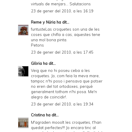
virtuals de menjars... Salutacions
23 de gener del 2010, a les 16:19
Reme y Núria
ha dit...
funtusteLas croquetes son una de les
coses que chifla a cas, aquestes tene
una mol bona pinta.
Petons
23 de gener del 2010, a les 17:45
Glòria
ha dit...
Veig que no hi poseu ceba a les
croquetes. Jo, com feia la meva mare,
tampoc n'hi poso i pensava que potser
no eren del tot ortodoxes, perquè
generalment tothom n'hi posa. Me'n
alegro de coincidir!.
23 de gener del 2010, a les 19:34
Cristina
ha dit...
M'agraden mooolt les croquetes, t'han
quedat perfectes!!! Jo encara tinc al