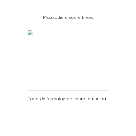
P
D
Pissaladière sobre brioix
F
Tarta de formatge de cabra, amanida...