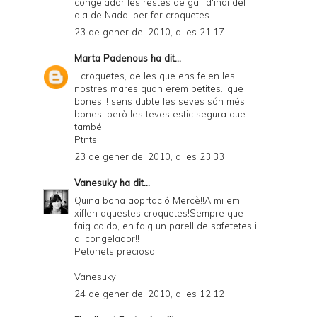
congelador les restes de gall d'indi del
dia de Nadal per fer croquetes.
23 de gener del 2010, a les 21:17
Marta Padenous
ha dit...
...croquetes, de les que ens feien les
nostres mares quan erem petites...que
bones!!! sens dubte les seves són més
bones, però les teves estic segura que
també!!
Ptnts
23 de gener del 2010, a les 23:33
Vanesuky
ha dit...
Quina bona aoprtació Mercè!!A mi em
xiflen aquestes croquetes!Sempre que
faig caldo, en faig un parell de safetetes i
al congelador!!
Petonets preciosa,
Vanesuky.
24 de gener del 2010, a les 12:12