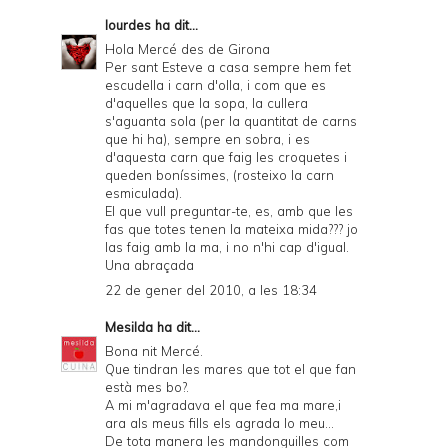
lourdes
ha dit...
Hola Mercé des de Girona
Per sant Esteve a casa sempre hem fet
escudella i carn d'olla, i com que es
d'aquelles que la sopa, la cullera
s'aguanta sola (per la quantitat de carns
que hi ha), sempre en sobra, i es
d'aquesta carn que faig les croquetes i
queden boníssimes, (rosteixo la carn
esmiculada).
El que vull preguntar-te, es, amb que les
fas que totes tenen la mateixa mida??? jo
las faig amb la ma, i no n'hi cap d'igual.
Una abraçada
22 de gener del 2010, a les 18:34
Mesilda
ha dit...
Bona nit Mercé.
Que tindran les mares que tot el que fan
està mes bo?.
A mi m'agradava el que fea ma mare,i
ara als meus fills els agrada lo meu...
De tota manera les mandonguilles com