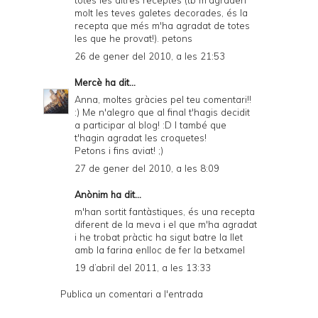
totes les altres receptes (tb m'agraden
molt les teves galetes decorades, és la
recepta que més m'ha agradat de totes
les que he provat!). petons
26 de gener del 2010, a les 21:53
Mercè
ha dit...
Anna, moltes gràcies pel teu comentari!!
:) Me n'alegro que al final t'hagis decidit
a participar al blog! :D I també que
t'hagin agradat les croquetes!
Petons i fins aviat! ;)
27 de gener del 2010, a les 8:09
Anònim ha dit...
m'han sortit fantàstiques, és una recepta
diferent de la meva i el que m'ha agradat
i he trobat pràctic ha sigut batre la llet
amb la farina enlloc de fer la betxamel
19 d’abril del 2011, a les 13:33
Publica un comentari a l'entrada