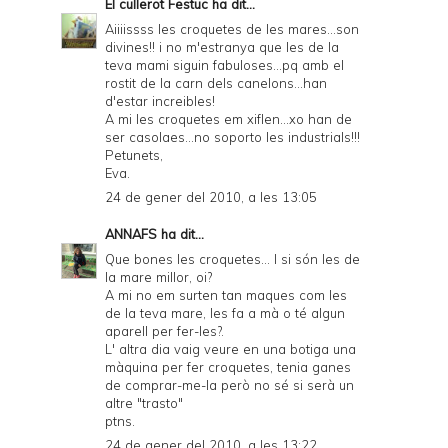
El cullerot Festuc
ha dit...
Aiiiissss les croquetes de les mares...son
divines!! i no m'estranya que les de la
teva mami siguin fabuloses...pq amb el
rostit de la carn dels canelons...han
d'estar increibles!
A mi les croquetes em xiflen...xo han de
ser casolaes...no soporto les industrials!!!
Petunets,
Eva.
24 de gener del 2010, a les 13:05
ANNAFS
ha dit...
Que bones les croquetes... I si són les de
la mare millor, oi?
A mi no em surten tan maques com les
de la teva mare, les fa a mà o té algun
aparell per fer-les?.
L' altra dia vaig veure en una botiga una
màquina per fer croquetes, tenia ganes
de comprar-me-la però no sé si serà un
altre "trasto"
ptns.
24 de gener del 2010, a les 13:22