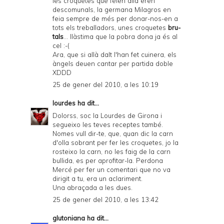
les croquetes que feien allà eren
descomunals, la germana Milagros en
feia sempre de més per donar-nos-en a
tots els treballadors, unes croquetes
bru-
tals
... llàstima que la pobra dona ja és al
cel :-(
Ara, que si allà dalt l'han fet cuinera, els
àngels deuen cantar per partida doble
XDDD
25 de gener del 2010, a les 10:19
lourdes
ha dit...
Dolorss, soc la Lourdes de Girona i
segueixo les teves receptes també.
Nomes vull dir-te, que, quan dic la carn
d'olla sobrant per fer les croquetes, jo la
rosteixo la carn, no les faig de la carn
bullida, es per aprofitar-la. Perdona
Mercé per fer un comentari que no va
dirigit a tu, era un aclariment.
Una abraçada a les dues.
25 de gener del 2010, a les 13:42
glutoniana
ha dit...