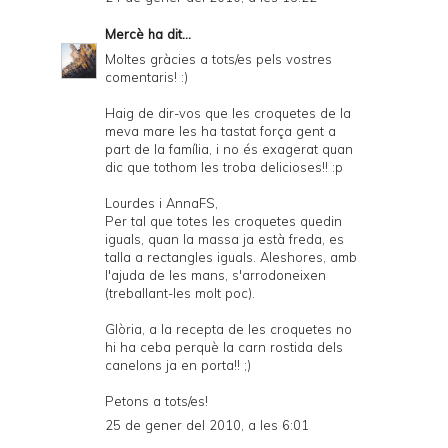
Mercè
ha dit...
Moltes gràcies a tots/es pels vostres
comentaris! :)
Haig de dir-vos que les croquetes de la
meva mare les ha tastat força gent a
part de la família, i no és exagerat quan
dic que tothom les troba delicioses!! :p
Lourdes i AnnaFS,
Per tal que totes les croquetes quedin
iguals, quan la massa ja està freda, es
talla a rectangles iguals. Aleshores, amb
l'ajuda de les mans, s'arrodoneixen
(treballant-les molt poc).
Glòria, a la recepta de les croquetes no
hi ha ceba perquè la carn rostida dels
canelons ja en porta!! ;)
Petons a tots/es!
25 de gener del 2010, a les 6:01