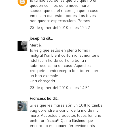
Jo també soc de les que dic que no em
queden com les de la meva mare,
suposo que es el record, ja que a casa
em diuen que estan bones. Las teves
han quedat espectaculars. Petons
23 de gener del 2010, a les 12:22
josep
ha dit...
Mercè,
Ja veig que estàs en plena forma i
malgrat l'ambient californià, et mantens
fidel (com ha de ser) a la bona i
saborosa cuina de casa. Aquestes
croquetes amb recepta familiar en son
un bon exemple.
Una abraçada
23 de gener del 2010, a les 14:51
Francesc
ha dit...
Si és que les mares són un 10!!! Jo també
vaig aprendre a cuinar de la mà de ma
mare. Aquestes croquetes teues fan una
pinta fantàstica!!! Quina llàstima que
encara no es puguen fer enviaments