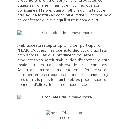
presento ens la va ensenyar ella. Croquetes com
aquestes no n'hem menjat enlloc. I és que són
boníssimes!!! I no exagero. Tothom qui ha tingut el
privilegi de tastar-les conclou el mateix. I també haig
de confessar que a ningú li surten com a ella!!
Amb aquesta recepta, aprofito per participar a
l'
HEMC
d'aquest mes que està dedicat a
plats fets
amb sobres
. I és que inicialment, aquestes
croquetes van sorgir amb la idea d'aprofitar la carn
rostida i triturada que sobrava de fer els
canelons
.
Ara ja, amb la requesta que tenen, el fet que sobri
carn per fer les croquetes es fa expressament. ;) Ja
ho diuen, els plats fets amb sobres poden superar-
ne molts d'altres, tal com és aquest cas.