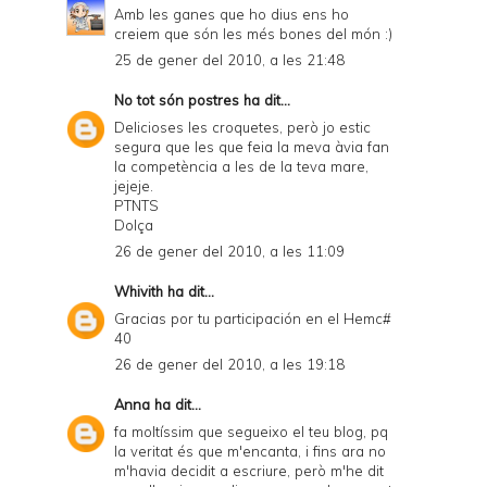
Amb les ganes que ho dius ens ho
creiem que són les més bones del món :)
25 de gener del 2010, a les 21:48
No tot són postres
ha dit...
Delicioses les croquetes, però jo estic
segura que les que feia la meva àvia fan
la competència a les de la teva mare,
jejeje.
PTNTS
Dolça
26 de gener del 2010, a les 11:09
Whivith
ha dit...
Gracias por tu participación en el Hemc#
40
26 de gener del 2010, a les 19:18
Anna
ha dit...
fa moltíssim que segueixo el teu blog, pq
la veritat és que m'encanta, i fins ara no
m'havia decidit a escriure, però m'he dit