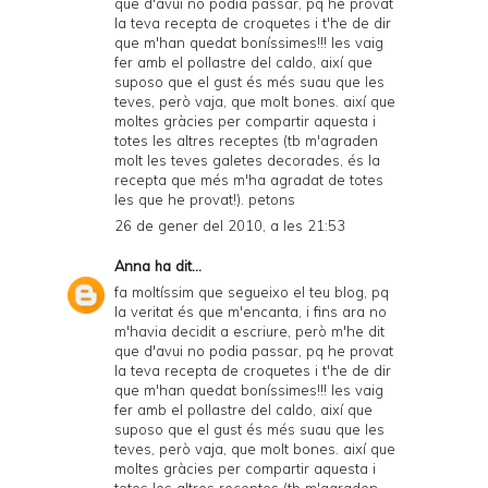
que d'avui no podia passar, pq he provat
la teva recepta de croquetes i t'he de dir
que m'han quedat boníssimes!!! les vaig
fer amb el pollastre del caldo, així que
suposo que el gust és més suau que les
teves, però vaja, que molt bones. així que
moltes gràcies per compartir aquesta i
totes les altres receptes (tb m'agraden
molt les teves galetes decorades, és la
recepta que més m'ha agradat de totes
les que he provat!). petons
26 de gener del 2010, a les 21:53
Anna
ha dit...
fa moltíssim que segueixo el teu blog, pq
la veritat és que m'encanta, i fins ara no
m'havia decidit a escriure, però m'he dit
que d'avui no podia passar, pq he provat
la teva recepta de croquetes i t'he de dir
que m'han quedat boníssimes!!! les vaig
fer amb el pollastre del caldo, així que
suposo que el gust és més suau que les
teves, però vaja, que molt bones. així que
moltes gràcies per compartir aquesta i