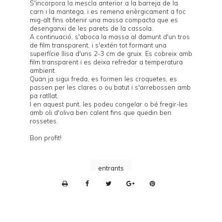
S'incorpora la mescla anterior a la barreja de la
carn i la mantega, i es remena enèrgicament a foc
mig-alt fins obtenir una massa compacta que es
desenganxi de les parets de la cassola.
A continuació, s'aboca la massa al damunt d'un tros
de film transparent, i s'extén tot formant una
superfície llisa d'uns 2-3 cm de gruix. Es cobreix amb
film transparent i es deixa refredar a temperatura
ambient.
Quan ja sigui freda, es formen les croquetes, es
passen per les clares o ou batut i s'arrebossen amb
pa ratllat.
I en aquest punt, les podeu congelar o bé fregir-les
amb oli d'oliva ben calent fins que quedin ben
rossetes.
Bon profit!
entrants
P
r
i