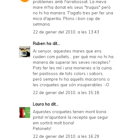
problemes amb l'arrebossat. La meva
mare m'ha donat els seus "truquis" però
no hi ha manera. T'agafo tres per fer una
mica d'aperitiu. Ptons i bon cap de
setmana
22 de gener del 2010, a les 13:43
Ruben
ha dit...
Ai senyor, aquestes mares que ens
cuiden com pollets... per què mai no hi ha
manera de superar les seves receptes?
Pots fer les mil i una moneries a la cuina,
fer pastissos de tots colors i sabors,
però sempre hi ha aquells macarrons o
les croquetes que són insuperables :-O
22 de gener del 2010, a les 15:18
Laura
ha dit...
Aquestes croquetes tenen mont bona
pinta! m'apuntaré la recepta que segur
em sortirà molt bona!
Petonets!
22 de gener del 2010, a les 16:29