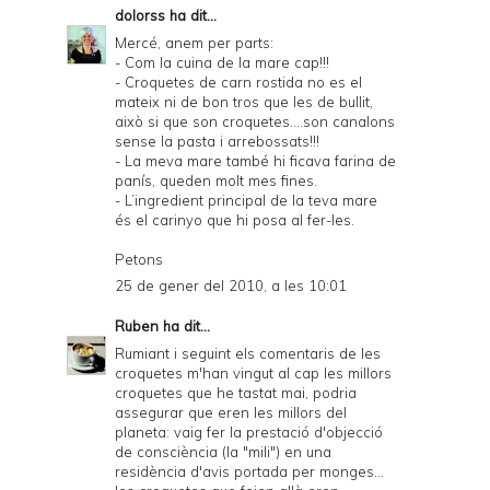
dolorss
ha dit...
Mercé, anem per parts:
- Com la cuina de la mare cap!!!
- Croquetes de carn rostida no es el
mateix ni de bon tros que les de bullit,
això si que son croquetes....son canalons
sense la pasta i arrebossats!!!
- La meva mare també hi ficava farina de
panís, queden molt mes fines.
- L’ingredient principal de la teva mare
és el carinyo que hi posa al fer-les.
Petons
25 de gener del 2010, a les 10:01
Ruben
ha dit...
Rumiant i seguint els comentaris de les
croquetes m'han vingut al cap les millors
croquetes que he tastat mai, podria
assegurar que eren les millors del
planeta: vaig fer la prestació d'objecció
de consciència (la "mili") en una
residència d'avis portada per monges...