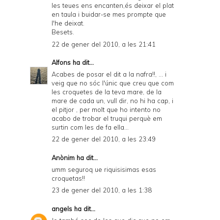
les teues ens encanten,és deixar el plat
en taula i buidar-se mes prompte que
l'he deixat.
Besets.
22 de gener del 2010, a les 21:41
Alfons
ha dit...
Acabes de posar el dit a la nafra!!, ... i
veig que no sóc l'únic que creu que com
les croquetes de la teva mare, de la
mare de cada un, vull dir, no hi ha cap, i
el pitjor , per molt que ho intento no
acabo de trobar el truqui perquè em
surtin com les de fa ella...
22 de gener del 2010, a les 23:49
Anònim ha dit...
umm seguroq ue riquisisimas esas
croquetas!!
23 de gener del 2010, a les 1:38
angels
ha dit...