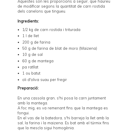
Aquestes són les proporcions a seguir, que haureu
de modificar segons la quantitat de carn rostida
dels canelons que tingueu.
Ingredients:
1/2 kg de carn rostida i triturada
1 l de llet
200 g de farina
50 g de farina de blat de moro (Maizena)
10 g de sal
60 g de mantega
pa ratllat
1 ou batut
oli d'oliva suau per fregir
Preparació:
En una cassola gran, s'hi posa la carn juntament
amb la mantega.
A foc mig, es va remenant fins que la mantega es
fongui.
En el vas de la batedora, s'hi barreja la llet amb la
sal, la farina i la maizena. Es bat amb el túrmix fins
que la mescla sigui homogènia.