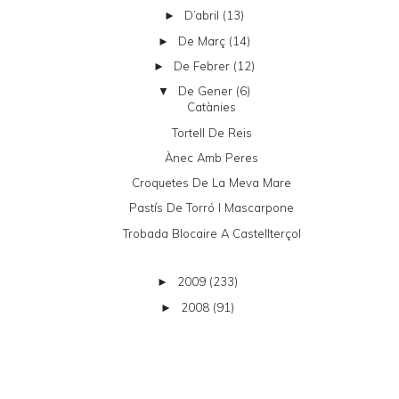
D’abril
(13)
►
De Març
(14)
►
De Febrer
(12)
►
De Gener
(6)
▼
Catànies
Tortell De Reis
Ànec Amb Peres
Croquetes De La Meva Mare
Pastís De Torró I Mascarpone
Trobada Blocaire A Castellterçol
2009
(233)
►
2008
(91)
►