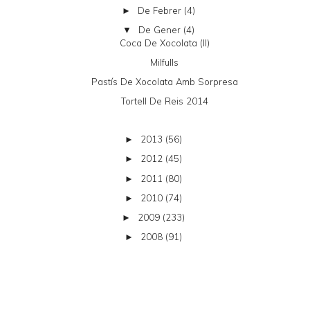
De Febrer
(4)
►
De Gener
(4)
▼
Coca De Xocolata (II)
Milfulls
Pastís De Xocolata Amb Sorpresa
Tortell De Reis 2014
2013
(56)
►
2012
(45)
►
2011
(80)
►
2010
(74)
►
2009
(233)
►
2008
(91)
►