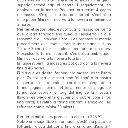
superior també cap al centre. I seguidament, es
doblega per la meitat. Per tant, ara tenim 4 capes
de massa. S'expulsa la farina sobrant, s'embolica
amb paper film i es reserva a la nevera un mínim de
2 hores.
Per fer el segon plec, es col·loca la massa de forma
que la part tancada ens quedi a l'esquerra (la que
ressembla el llom d'un llibre). I es repeteix el mateix
procediment que abans: formar un rectangle d'uns
20 x 60 cm, i fer els plecs per formar 4 capes.
S'expulsa la farina sobrant, s'embolica amb paper
film i es reserva a la nevera tota la nit.
En aquest punt, la massa es pot guardar a la nevera
fins a 48 hores.
El dia que es desitgi fer servir la massa, es fa l'últim
plec. Es col·loca la massa amb "el llom" a la nostra
esquerra, s'estira amb el corró i es plega de la
forma següent: primer el terç inferior es plega de
forma que cobreixi el terç del mig de la massa i
llavors, es plega el terç superior a sobre (com si fos
una carta). Es retira la farina sobrant, s'embolica i es
refrigera com a mínim 30 minuts.
Per fer el milfulls, es preescalfa el forn a 245 ºC.
Sobre una superfície enfarinada, s'estén la pasta de
full amb l'ajuda del corró fins a un gruix d'uns 3-4