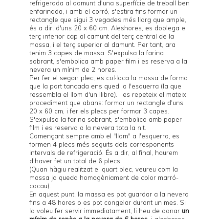
refrigerada al damunt d'una superfície de treball ben
enfarinada, i amb el corró, s'estira fins formar un
rectangle que sigui 3 vegades més llarg que ample,
és a dir, d'uns 20 x 60 cm. Aleshores, es doblega el
terç inferior cap al camunt del terç central de la
massa, i el terç superior al damunt. Per tant, ara
tenim 3 capes de massa. S'expulsa la farina
sobrant, s'embolica amb paper film i es reserva a la
nevera un mínim de 2 hores.
Per fer el segon plec, es col·loca la massa de forma
que la part tancada ens quedi a l'esquerra (la que
ressembla el llom d'un llibre). I es repeteix el mateix
procediment que abans: formar un rectangle d'uns
20 x 60 cm, i fer els plecs per formar 3 capes.
S'expulsa la farina sobrant, s'embolica amb paper
film i es reserva a la nevera tota la nit.
Començant sempre amb el "llom" a l'esquerra, es
formen 4 plecs més seguits dels corresponents
intervals de refrigeració. És a dir, al final, haurem
d'haver fet un total de 6 plecs.
(Quan hàgiu realitzat el quart plec, veureu com la
massa ja queda homogèniament de color marró-
cacau).
En aquest punt, la massa es pot guardar a la nevera
fins a 48 hores o es pot congelar durant un mes. Si
la voleu fer servir immediatament, li heu de donar
un
mínim de repòs a la nevera de 6 hores
, i aleshores