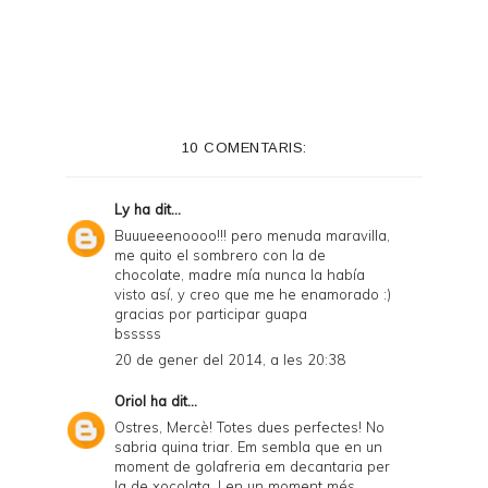
i
n
t
e
10 COMENTARIS:
r
F
Ly
ha dit...
r
Buuueeenoooo!!! pero menuda maravilla,
me quito el sombrero con la de
i
chocolate, madre mía nunca la había
e
visto así, y creo que me he enamorado :)
gracias por participar guapa
n
bsssss
d
20 de gener del 2014, a les 20:38
l
Oriol
ha dit...
y
Ostres, Mercè! Totes dues perfectes! No
sabria quina triar. Em sembla que en un
a
moment de golafreria em decantaria per
la de xocolata. I en un moment més