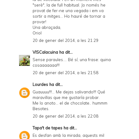
n
"serè", la de full habitual. Jo només he
d
provat de fer-ne una vegada i em va
sortir a mitges... Ho hauré de tornar a
P
provar!
Una abraçada,
D
Oriol
F
20 de gener del 2014, a les 21:29
VISCalacuina
ha dit...
Sense paraules.... Bé sí, una frase: quina
cosaaaaaaa!!!
20 de gener del 2014, a les 21:58
Lourdes
ha dit...
Guauuuu!!!... Me dejas salivando!!! Qué
maravillas que me gustaría probar.
Me lo anoto... el de chocolate.. hummm
Besotes.
20 de gener del 2014, a les 22:08
Tapa't de tapes
ha dit...
Es desfan amb la mirada, aquests mil