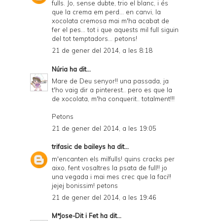
fulls. Jo, sense dubte, trio el blanc, i és
que la crema em perd... en canvi, la
xocolata cremosa mai m'ha acabat de
fer el pes... tot i que aquests mil full siguin
del tot temptadors... petons!
21 de gener del 2014, a les 8:18
Núria
ha dit...
Mare de Deu senyor!! una passada, ja
t'ho vaig dir a pinterest.. pero es que la
de xocolata, m'ha conquerit.. totalment!!!
Petons
21 de gener del 2014, a les 19:05
trifasic de baileys
ha dit...
m'encanten els milfulls! quins cracks per
aixo, fent vosaltres la psata de full!! jo
una vegada i mai mes crec que la faci!!
jejej bonissim! petons
21 de gener del 2014, a les 19:46
MªJose-Dit i Fet
ha dit...