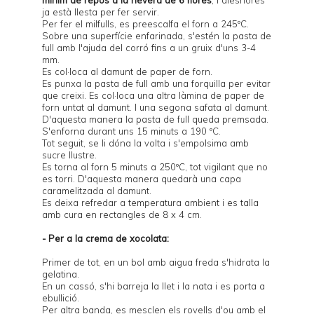
ja està llesta per fer servir.
Per fer el milfulls, es preescalfa el forn a 245ºC.
Sobre una superfície enfarinada, s'estén la pasta de
full amb l'ajuda del corró fins a un gruix d'uns 3-4
mm.
Es col·loca al damunt de paper de forn.
Es punxa la pasta de full amb una forquilla per evitar
que creixi. Es col·loca una altra làmina de paper de
forn untat al damunt. I una segona safata al damunt.
D'aquesta manera la pasta de full queda premsada.
S'enforna durant uns 15 minuts a 190 ºC.
Tot seguit, se li dóna la volta i s'empolsima amb
sucre llustre.
Es torna al forn 5 minuts a 250ºC, tot vigilant que no
es torri. D'aquesta manera quedarà una capa
caramelitzada al damunt.
Es deixa refredar a temperatura ambient i es talla
amb cura en rectangles de 8 x 4 cm.
- Per a la crema de xocolata:
Primer de tot, en un bol amb aigua freda s'hidrata la
gelatina.
En un cassó, s'hi barreja la llet i la nata i es porta a
ebullició.
Per altra banda, es mesclen els rovells d'ou amb el