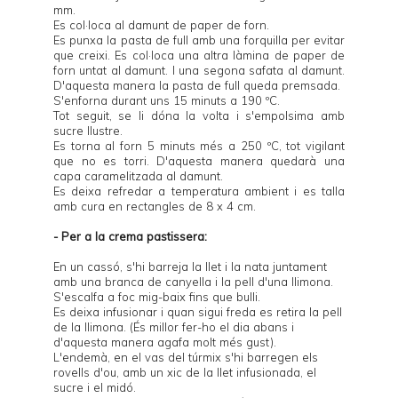
mm.
Es col·loca al damunt de paper de forn.
Es punxa la pasta de full amb una forquilla per evitar
que creixi. Es col·loca una altra làmina de paper de
forn untat al damunt. I una segona safata al damunt.
D'aquesta manera la pasta de full queda premsada.
S'enforna durant uns 15 minuts a 190 ºC.
Tot seguit, se li dóna la volta i s'empolsima amb
sucre llustre.
Es torna al forn 5 minuts més a 250 ºC, tot vigilant
que no es torri. D'aquesta manera quedarà una
capa caramelitzada al damunt.
Es deixa refredar a temperatura ambient i es talla
amb cura en rectangles de 8 x 4 cm.
- Per a la crema pastissera:
En un cassó, s'hi barreja la llet i la nata juntament
amb una branca de canyella i la pell d'una llimona.
S'escalfa a foc mig-baix fins que bulli.
Es deixa infusionar i quan sigui freda es retira la pell
de la llimona. (És millor fer-ho el dia abans i
d'aquesta manera agafa molt més gust).
L'endemà, en el vas del túrmix s'hi barregen els
rovells d'ou, amb un xic de la llet infusionada, el
sucre i el midó.