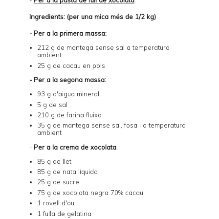
-
Per a la pasta de full de xocolata
:
Ingredients: (per una mica més de 1/2 kg)
- Per a la primera massa:
212 g de mantega sense sal a temperatura
ambient
25 g de cacau en pols
- Per a la segona massa:
93 g d'aigua mineral
5 g de sal
210 g de farina fluixa
35 g de mantega sense sal, fosa i a temperatura
ambient
-
Per a la crema de xocolata
:
85 g de llet
85 g de nata líquida
25 g de sucre
75 g de xocolata negra 70% cacau
1 rovell d'ou
1 fulla de gelatina