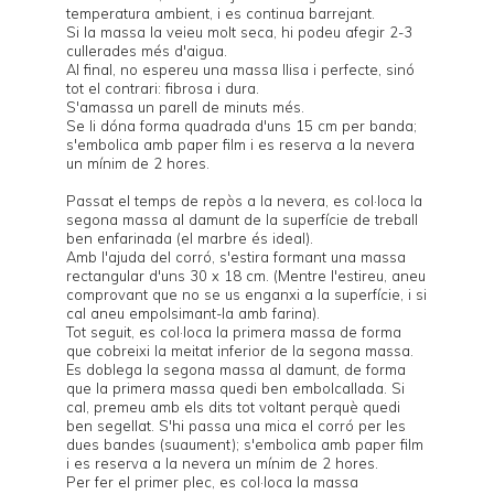
temperatura ambient, i es continua barrejant.
Si la massa la veieu molt seca, hi podeu afegir 2-3
cullerades més d'aigua.
Al final, no espereu una massa llisa i perfecte, sinó
tot el contrari: fibrosa i dura.
S'amassa un parell de minuts més.
Se li dóna forma quadrada d'uns 15 cm per banda;
s'embolica amb paper film i es reserva a la nevera
un mínim de 2 hores.
Passat el temps de repòs a la nevera, es col·loca la
segona massa al damunt de la superfície de treball
ben enfarinada (el marbre és ideal).
Amb l'ajuda del corró, s'estira formant una massa
rectangular d'uns 30 x 18 cm. (Mentre l'estireu, aneu
comprovant que no se us enganxi a la superfície, i si
cal aneu empolsimant-la amb farina).
Tot seguit, es col·loca la primera massa de forma
que cobreixi la meitat inferior de la segona massa.
Es doblega la segona massa al damunt, de forma
que la primera massa quedi ben embolcallada. Si
cal, premeu amb els dits tot voltant perquè quedi
ben segellat. S'hi passa una mica el corró per les
dues bandes (suaument); s'embolica amb paper film
i es reserva a la nevera un mínim de 2 hores.
Per fer el primer plec, es col·loca la massa