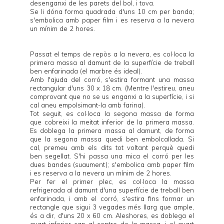
desenganxi de les parets del bol, i tova.
Se li dóna forma quadrada d'uns 10 cm per banda;
s'embolica amb paper film i es reserva a la nevera
un mínim de 2 hores.
Passat el temps de repòs a la nevera, es col·loca la
primera massa al damunt de la superfície de treball
ben enfarinada (el marbre és ideal).
Amb l'ajuda del corró, s'estira formant una massa
rectangular d'uns 30 x 18 cm. (Mentre l'estireu, aneu
comprovant que no se us enganxi a la superfície, i si
cal aneu empolsimant-la amb farina).
Tot seguit, es col·loca la segona massa de forma
que cobreixi la meitat inferior de la primera massa.
Es doblega la primera massa al damunt, de forma
que la segona massa quedi ben embolcallada. Si
cal, premeu amb els dits tot voltant perquè quedi
ben segellat. S'hi passa una mica el corró per les
dues bandes (suaument); s'embolica amb paper film
i es reserva a la nevera un mínim de 2 hores.
Per fer el primer plec, es col·loca la massa
refrigerada al damunt d'una superfície de treball ben
enfarinada, i amb el corró, s'estira fins formar un
rectangle que sigui 3 vegades més llarg que ample,
és a dir, d'uns 20 x 60 cm. Aleshores, es doblega el
quart inferior cap al centre de la massa, i el quart