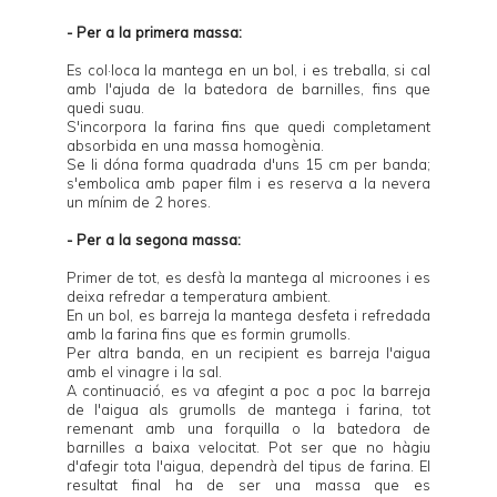
- Per a la primera massa:
Es col·loca la mantega en un bol, i es treballa, si cal
amb l'ajuda de la batedora de barnilles, fins que
quedi suau.
S'incorpora la farina fins que quedi completament
absorbida en una massa homogènia.
Se li dóna forma quadrada d'uns 15 cm per banda;
s'embolica amb paper film i es reserva a la nevera
un mínim de 2 hores.
- Per a la segona massa:
Primer de tot, es desfà la mantega al microones i es
deixa refredar a temperatura ambient.
En un bol, es barreja la mantega desfeta i refredada
amb la farina fins que es formin grumolls.
Per altra banda, en un recipient es barreja l'aigua
amb el vinagre i la sal.
A continuació, es va afegint a poc a poc la barreja
de l'aigua als grumolls de mantega i farina, tot
remenant amb una forquilla o la batedora de
barnilles a baixa velocitat. Pot ser que no hàgiu
d'afegir tota l'aigua, dependrà del tipus de farina. El
resultat final ha de ser una massa que es