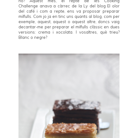
no? Aquest mes, el repte de les
Cooking
Challenge
anava a càrrec de la Ly del blog
El olor
del café
i com a repte, ens va proposar preparar
milfulls. Com jo ja en tinc uns quants al blog, com per
exemple,
aquest
,
aquest
o
aquest altre
, doncs vaig
decantar-me per preparar el milfulls clàssic en dues
versions: crema i xocolata. I vosaltres, què trieu?
Blanc o negre?