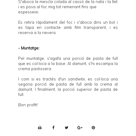
S'aboca la mescla colada al cassó de la nata i la llet
i es posa al foc mig tot remenant fins que
espesseixi.
Es retira ràpidament del foc i s'aboca dins un bol i
es tapa en contacte amb film transparent, i es
reserva a la nevera.
- Muntatge:
Pel muntatge, s'agafa una porció de pasta de full
que es col·loca a la base. Al damunt, s'hi escampa la
crema pastissera.
I com si es tractés d'un sandwitx, es col·loca una
segona porció de pasta de full amb la crema al
damunt. I finalment, la porció superior de pasta de
full.
Bon profit!
P
r