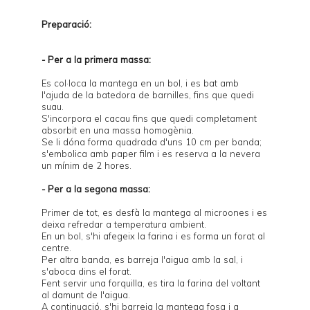
Preparació:
- Per a la primera massa:
Es col·loca la mantega en un bol, i es bat amb
l'ajuda de la batedora de barnilles, fins que quedi
suau.
S'incorpora el cacau fins que quedi completament
absorbit en una massa homogènia.
Se li dóna forma quadrada d'uns 10 cm per banda;
s'embolica amb paper film i es reserva a la nevera
un mínim de 2 hores.
- Per a la segona massa:
Primer de tot, es desfà la mantega al microones i es
deixa refredar a temperatura ambient.
En un bol, s'hi afegeix la farina i es forma un forat al
centre.
Per altra banda, es barreja l'aigua amb la sal, i
s'aboca dins el forat.
Fent servir una forquilla, es tira la farina del voltant
al damunt de l'aigua.
A continuació, s'hi barreja la mantega fosa i a