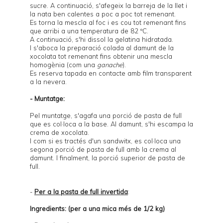
sucre. A continuació, s'afegeix la barreja de la llet i
la nata ben calentes a poc a poc tot remenant.
Es torna la mescla al foc i es cou tot remenant fins
que arribi a una temperatura de 82 ºC.
A continuació, s'hi dissol la gelatina hidratada.
I s'aboca la preparació colada al damunt de la
xocolata tot remenant fins obtenir una mescla
homogènia (com una
ganache
).
Es reserva tapada en contacte amb film transparent
a la nevera.
- Muntatge:
Pel muntatge, s'agafa una porció de pasta de full
que es col·loca a la base. Al damunt, s'hi escampa la
crema de xocolata.
I com si es tractés d'un sandwitx, es col·loca una
segona porció de pasta de full amb la crema al
damunt. I finalment, la porció superior de pasta de
full.
-
Per a la pasta de full invertida
:
Ingredients: (per a una mica més de 1/2 kg)