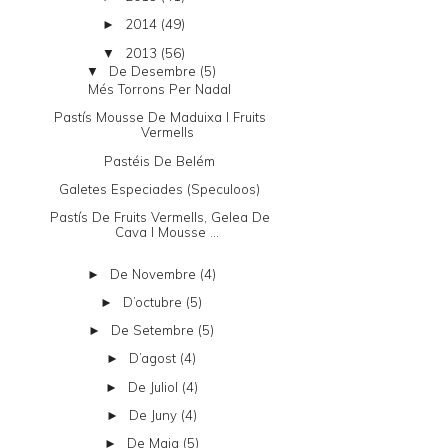
2014
(49)
►
2013
(56)
▼
De Desembre
(5)
▼
Més Torrons Per Nadal
Pastís Mousse De Maduixa I Fruits
Vermells
Pastéis De Belém
Galetes Especiades (Speculoos)
Pastís De Fruits Vermells, Gelea De
Cava I Mousse ...
De Novembre
(4)
►
D’octubre
(5)
►
De Setembre
(5)
►
D’agost
(4)
►
De Juliol
(4)
►
De Juny
(4)
►
De Maig
(5)
►