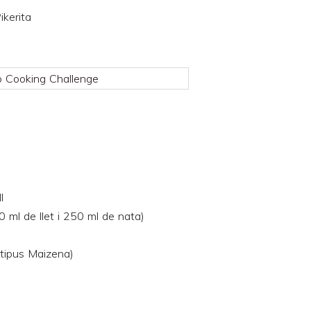
ikerita
l
 ml de llet i 250 ml de nata)
(tipus Maizena)