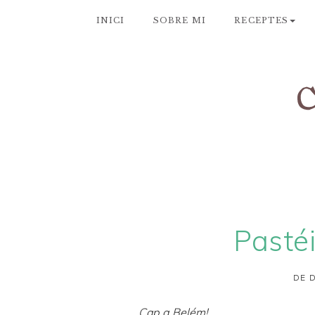
INICI
SOBRE MI
RECEPTES
Pasté
DE D
Cap a Belém!