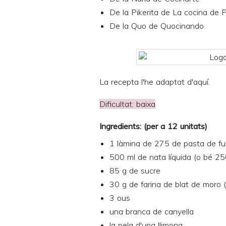
De la Pikerita de
La cocina de P
De la Quo de
Quocinando
La recepta l'he adaptat d'
aquí
.
Dificultat: baixa
Ingredients: (per a 12 unitats)
1 làmina de 275 de
pasta de ful
500 ml de nata líquida (o bé 250
85 g de sucre
30 g de farina de blat de moro 
3 ous
una branca de canyella
la pela d'una llimona