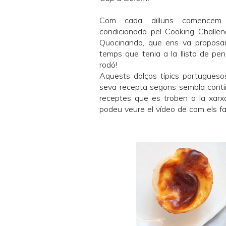
Com cada dilluns comencem
condicionada pel
Cooking Challen
Quocinando
, que ens va proposar
temps que tenia a la llista de p
rodó!
Aquests dolços típics portuguesos
seva recepta segons sembla continu
receptes que es troben a la xarx
podeu veure el vídeo de com els fan