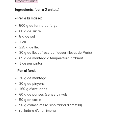
Dificultat: mitja
Ingredients: (per a 2 unitats)
- Per a la massa:
500 g de farina de força
60 g de sucre
5 g de sal
1 ou
225 g de llet
20 g de llevat fresc de flequer (llevat de París)
65 g de mantega a temperatura ambient
1 ou per pintar
- Per al farcit:
30 g de mantega
30 g de pinyons
160 g d'avellanes
60 g de panses (sense pinyols)
50 g de sucre
50 g d'ametllats (o sinó farina d'ametlla)
ratlladura d'una llimona