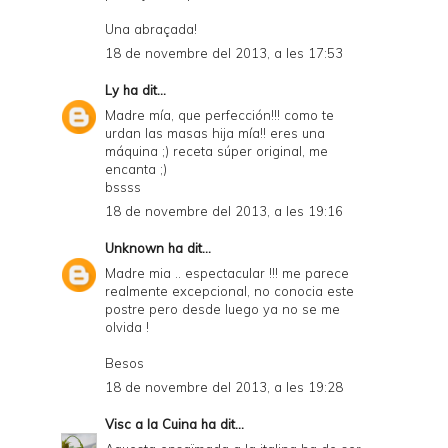
n
Una abraçada!
d
18 de novembre del 2013, a les 17:53
P
Ly
ha dit...
D
Madre mía, que perfección!!! como te
urdan las masas hija mía!! eres una
F
máquina ;) receta súper original, me
encanta ;)
bssss
18 de novembre del 2013, a les 19:16
Unknown
ha dit...
Madre mia .. espectacular !!! me parece
realmente excepcional, no conocia este
postre pero desde luego ya no se me
olvida !
Besos
18 de novembre del 2013, a les 19:28
Visc a la Cuina
ha dit...