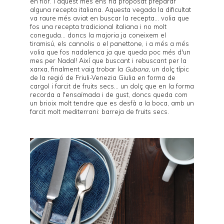
en flor
. I aquest mes ens ha proposat preparar
alguna recepta italiana. Aquesta vegada la dificultat
va raure més aviat en buscar la recepta... volia que
fos una recepta tradicional italiana i no molt
coneguda... doncs la majoria ja coneixem el
tiramisú
, els
cannolis
o el
panettone
, i a més a més
volia que fos nadalenca ja que queda poc més d'un
mes per Nadal! Així que buscant i rebuscant per la
xarxa, finalment vaig trobar la
Gubana,
un dolç típic
de la regió de Friuli-Venezia Giulia en forma de
cargol i farcit de fruits secs... un dolç que en la forma
recorda a l'ensaïmada i de gust, doncs queda com
un brioix molt tendre que es desfà a la boca, amb un
farcit molt mediterrani: barreja de fruits secs.