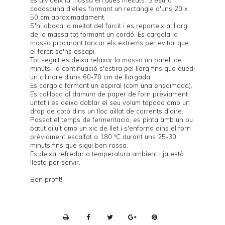
Es divideix la massa en dues meitats. S'estira
cadascuna d'elles formant un rectangle d'uns 20 x
50 cm aproximadament.
S'hi aboca la meitat del farcit i es reparteix al llarg
de la massa tot formant un cordó. Es cargola la
massa procurant tancar els extrems per evitar que
el farcit se'ns escapi.
Tot seguit es deixa relaxar la massa un parell de
minuts i a continuació s'estira pel llarg fins que quedi
un cilindre d'uns 60-70 cm de llargada.
Es cargola formant un espiral (com una ensaïmada).
Es col·loca al damunt de paper de forn prèviament
untat i es deixa doblar el seu volum tapada amb un
drap de cotó dins un lloc aïllat de corrents d'aire.
Passat el temps de fermentació, es pinta amb un ou
batut diluït amb un xic de llet i s'enforna dins el forn
prèviament escalfat a 180 ºC durant uns 25-30
minuts fins que sigui ben rossa.
Es deixa refredar a temperatura ambient i ja està
llesta per servir.
Bon profit!
P