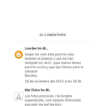
r
i
n
t
e
10 COMENTARIS:
r
F
Lourdes
ha dit...
r
Según he visto este post he visto
tambien el anterior y ¡¡se me han
i
antojado los dos!!.. ¡¡que manos tienes
e
para la cocina y que ojos tienes para la
cámara!!
n
Besotes.
d
18 de novembre del 2013, a les 16:36
l
Mar Dulce
ha dit...
y
Les fotos precioses, i la recepta
espectacular, com sempre. M'encanta
a
passejar-me pel teu bloc.