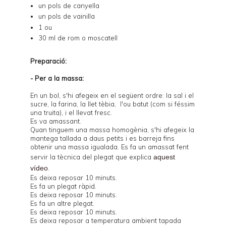
un pols de canyella
un pols de vainilla
1 ou
30 ml de rom o moscatell
Preparació:
- Per a la massa:
En un bol, s'hi afegeix en el següent ordre: la sal i el
sucre, la farina, la llet tèbia, l'ou batut (com si féssim
una truita), i el llevat fresc.
Es va amassant.
Quan tinguem una massa homogènia, s'hi afegeix la
mantega tallada a daus petits i es barreja fins
obtenir una massa igualada. Es fa un amassat fent
servir la tècnica del plegat que explica
aquest
vídeo
.
Es deixa reposar 10 minuts.
Es fa un plegat ràpid.
Es deixa reposar 10 minuts.
Es fa un altre plegat.
Es deixa reposar 10 minuts.
Es deixa reposar a temperatura ambient tapada