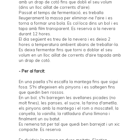
amb un drap de cotó fins que dobli el seu volum
(dins un lloc aïllat de corrents d'aire).
Passat el temps de fermentació, es treballa
lleugerament la massa per eliminar-ne l'aire i es
torna a formar una bola. Es col·loca dins un bol i es
tapa amb film transparent. Es reserva a la nevera
durant 12 hores.
El dia següent es treu de la nevera i es deixa 2
hores a temperatura ambient abans de treballar-la.
Es deixa fermentar fins que torni a doblar el seu
volum en un lloc aïllat de corrents d'aire tapada amb
un drap de cotó.
- Per al farcit:
En una paella s'hi escalfa la mantega fins que sigui
fosa. S'hi afegeixen els pinyons i es saltegen fins
que quedin ben rossos.
En un bol, s'hi barregen les avellanes picades (no
molt fines), les panses, el sucre, la farina d'ametlla,
els pinyons amb la mantega i el rom o moscatell, la
canyella, la vainilla, la ratlladura d'una llimona i
finalment un ou batut.
Es remena tot per tal que quedi ben barrejat i un xic
compacte. Es reserva.