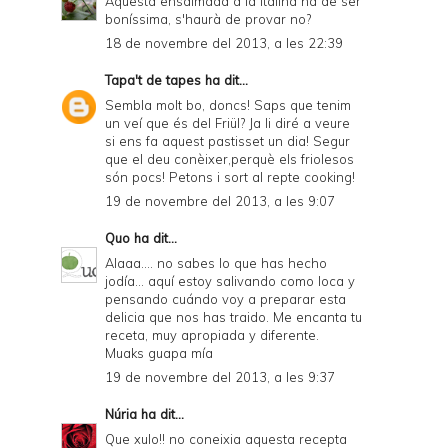
Aquesta ensaïmada a la italina ha de ser
boníssima, s'haurà de provar no?
18 de novembre del 2013, a les 22:39
Tapa't de tapes
ha dit...
Sembla molt bo, doncs! Saps que tenim
un veí que és del Friül? Ja li diré a veure
si ens fa aquest pastisset un dia! Segur
que el deu conèixer,perquè els friolesos
són pocs! Petons i sort al repte cooking!
19 de novembre del 2013, a les 9:07
Quo
ha dit...
Alaaa.... no sabes lo que has hecho
jodía... aquí estoy salivando como loca y
pensando cuándo voy a preparar esta
delicia que nos has traido. Me encanta tu
receta, muy apropiada y diferente.
Muaks guapa mía
19 de novembre del 2013, a les 9:37
Núria
ha dit...
Que xulo!! no coneixia aquesta recepta