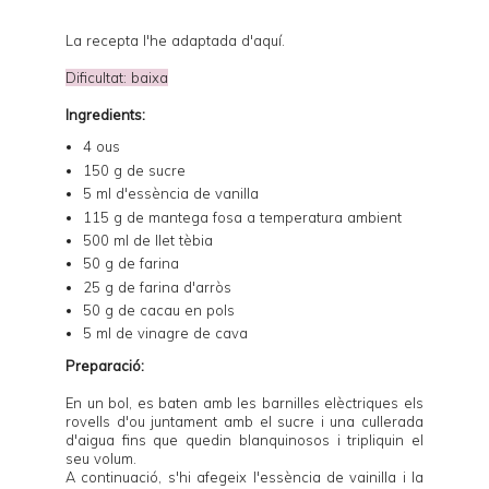
La recepta l'he adaptada d'
aquí
.
Dificultat: baixa
Ingredients:
4 ous
150 g de sucre
5 ml d'essència de vanilla
115 g de mantega fosa a temperatura ambient
500 ml de llet tèbia
50 g de farina
25 g de farina d'arròs
50 g de cacau en pols
5 ml de
vinagre de cava
Preparació:
En un bol, es baten amb les barnilles elèctriques els
rovells d'ou juntament amb el sucre i una cullerada
d'aigua fins que quedin blanquinosos i tripliquin el
seu volum.
A continuació, s'hi afegeix l'essència de vainilla i la