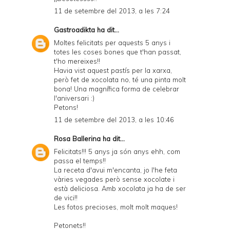
11 de setembre del 2013, a les 7:24
Gastroadikta
ha dit...
Moltes felicitats per aquests 5 anys i
totes les coses bones que t'han passat,
t'ho mereixes!!
Havia vist aquest pastís per la xarxa,
però fet de xocolata no, té una pinta molt
bona! Una magnífica forma de celebrar
l'aniversari :)
Petons!
11 de setembre del 2013, a les 10:46
Rosa Ballerina
ha dit...
Felicitats!!! 5 anys ja són anys ehh, com
passa el temps!!
La receta d'avui m'encanta, jo l'he feta
vàries vegades però sense xocolate i
està deliciosa. Amb xocolata ja ha de ser
de vici!!
Les fotos precioses, molt molt maques!
Petonets!!