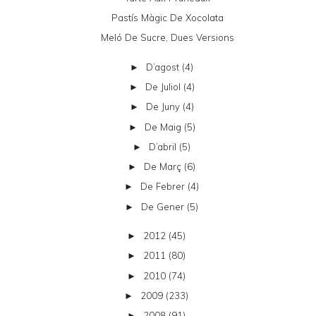
Pastís Màgic De Xocolata
Meló De Sucre, Dues Versions
D’agost
(4)
►
De Juliol
(4)
►
De Juny
(4)
►
De Maig
(5)
►
D’abril
(5)
►
De Març
(6)
►
De Febrer
(4)
►
De Gener
(5)
►
2012
(45)
►
2011
(80)
►
2010
(74)
►
2009
(233)
►
2008
(91)
►