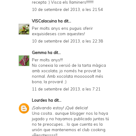
recepta :) Visca els llaminers!!!!!!!!
10 de setembre del 2013, a les 21:54
VISCalacuina
ha dit...
Per molts anys ens puguis oferir
exquisideses com aquestes!
10 de setembre del 2013, a les 22:38
Gemma
ha dit...
Per molts anys!!!
No conexia la versió de la tarta màgica
amb xocolata, jo només he provat la
normal. Amb xocolata moooooolt més
bona, la provaré ;)
11 de setembre del 2013, a les 7:21
Lourdes
ha dit...
¡Salivando estoy! ¡Qué delicia!
Una cosita.. aunque blogger nos la haya
jugado y no hayamos publicado juntas tú
no te preocupes... lo que cuenta es la
unión que mantenemos el club cooking.
¡¡Besotessss!!