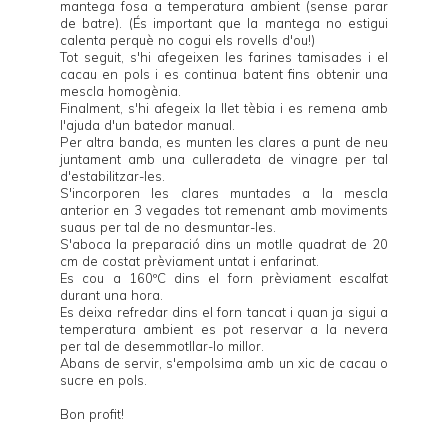
mantega fosa a temperatura ambient (sense parar
de batre). (És important que la mantega no estigui
calenta perquè no cogui els rovells d'ou!)
Tot seguit, s'hi afegeixen les farines tamisades i el
cacau en pols i es continua batent fins obtenir una
mescla homogènia.
Finalment, s'hi afegeix la llet tèbia i es remena amb
l'ajuda d'un batedor manual.
Per altra banda, es munten les clares a punt de neu
juntament amb una culleradeta de vinagre per tal
d'estabilitzar-les.
S'incorporen les clares muntades a la mescla
anterior en 3 vegades tot remenant amb moviments
suaus per tal de no desmuntar-les.
S'aboca la preparació dins un motlle quadrat de 20
cm de costat prèviament untat i enfarinat.
Es cou a 160ºC dins el forn prèviament escalfat
durant una hora.
Es deixa refredar dins el forn tancat i quan ja sigui a
temperatura ambient es pot reservar a la nevera
per tal de desemmotllar-lo millor.
Abans de servir, s'empolsima amb un xic de cacau o
sucre en pols.
Bon profit!