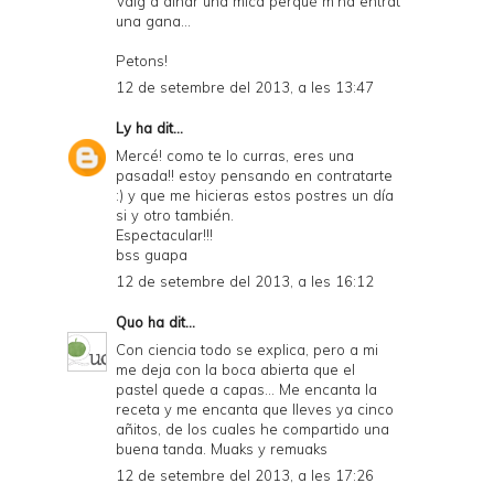
Vaig a dinar una mica perquè m'ha entrat
una gana...
Petons!
12 de setembre del 2013, a les 13:47
Ly
ha dit...
Mercé! como te lo curras, eres una
pasada!! estoy pensando en contratarte
:) y que me hicieras estos postres un día
si y otro también.
Espectacular!!!
bss guapa
12 de setembre del 2013, a les 16:12
Quo
ha dit...
Con ciencia todo se explica, pero a mi
me deja con la boca abierta que el
pastel quede a capas... Me encanta la
receta y me encanta que lleves ya cinco
añitos, de los cuales he compartido una
buena tanda. Muaks y remuaks
12 de setembre del 2013, a les 17:26