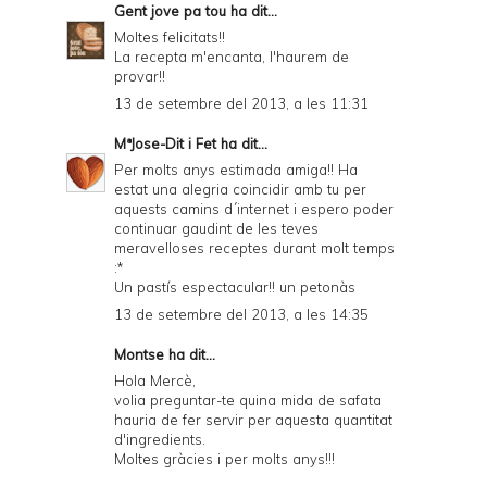
Gent jove pa tou
ha dit...
Moltes felicitats!!
La recepta m'encanta, l'haurem de
provar!!
13 de setembre del 2013, a les 11:31
MªJose-Dit i Fet
ha dit...
Per molts anys estimada amiga!! Ha
estat una alegria coincidir amb tu per
aquests camins d´internet i espero poder
continuar gaudint de les teves
meravelloses receptes durant molt temps
:*
Un pastís espectacular!! un petonàs
13 de setembre del 2013, a les 14:35
Montse ha dit...
Hola Mercè,
volia preguntar-te quina mida de safata
hauria de fer servir per aquesta quantitat
d'ingredients.
Moltes gràcies i per molts anys!!!