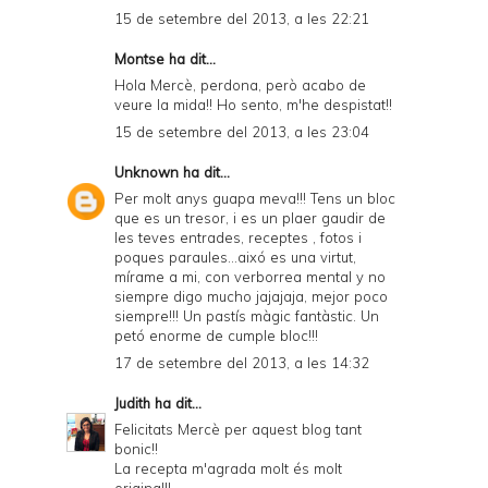
15 de setembre del 2013, a les 22:21
Montse ha dit...
Hola Mercè, perdona, però acabo de
veure la mida!! Ho sento, m'he despistat!!
15 de setembre del 2013, a les 23:04
Unknown
ha dit...
Per molt anys guapa meva!!! Tens un bloc
que es un tresor, i es un plaer gaudir de
les teves entrades, receptes , fotos i
poques paraules...aixó es una virtut,
mírame a mi, con verborrea mental y no
siempre digo mucho jajajaja, mejor poco
siempre!!! Un pastís màgic fantàstic. Un
petó enorme de cumple bloc!!!
17 de setembre del 2013, a les 14:32
Judith
ha dit...
Felicitats Mercè per aquest blog tant
bonic!!
La recepta m'agrada molt és molt