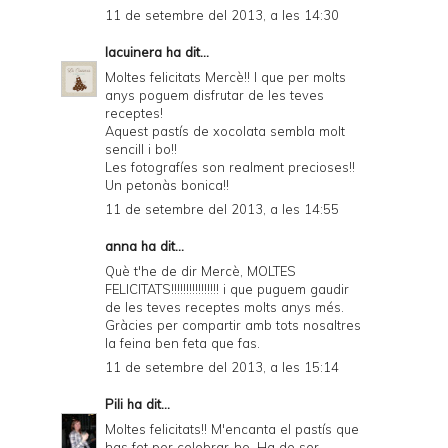
11 de setembre del 2013, a les 14:30
lacuinera
ha dit...
Moltes felicitats Mercè!! I que per molts
anys poguem disfrutar de les teves
receptes!
Aquest pastís de xocolata sembla molt
sencill i bo!!
Les fotografíes son realment precioses!!
Un petonàs bonica!!
11 de setembre del 2013, a les 14:55
anna ha dit...
Què t'he de dir Mercè, MOLTES
FELICITATS!!!!!!!!!!!!!!!! i que puguem gaudir
de les teves receptes molts anys més.
Gràcies per compartir amb tots nosaltres
la feina ben feta que fas.
11 de setembre del 2013, a les 15:14
Pili
ha dit...
Moltes felicitats!! M'encanta el pastís que
has fet per celebrar-ho. Ha de ser