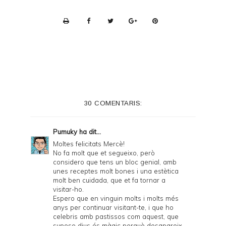
P
r
i
n
t
e
30 COMENTARIS:
r
F
Pumuky
ha dit...
r
Moltes felicitats Mercè!
No fa molt que et segueixo, però
i
considero que tens un bloc genial, amb
e
unes receptes molt bones i una estètica
molt ben cuidada, que et fa tornar a
n
visitar-ho.
Espero que en vinguin molts i molts més
d
anys per continuar visitant-te, i que ho
l
celebris amb pastissos com aquest, que
suposo dius és màgic perquè desapareix