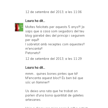
12 de setembre del 2013, a les 11:06
Laura
ha dit...
Moltes felicitats per aquests 5 anys!!! Ja
saps que a casa som seguidors del teu
blog gairebé des del principi i seguirem
per aquí!!
I sobretot amb receptes com aquestes!!
m'encanta!!
Petonets!!
12 de setembre del 2013, a les 11:29
Laura ha dit...
mmm... quines bones pintes que té!
M'encanta aquest bloc!! És ben bé que
sóc un llaminer!!
Us deixo una ruta que he trobat on
parlen d'una bona quantitat de
galetes
artesanes
.