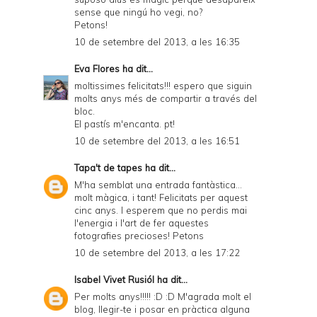
y
sense que ningú ho vegi, no?
Petons!
a
10 de setembre del 2013, a les 16:35
n
Eva Flores
ha dit...
d
moltissimes felicitats!!! espero que siguin
P
molts anys més de compartir a través del
bloc.
D
El pastís m'encanta. pt!
F
10 de setembre del 2013, a les 16:51
Tapa't de tapes
ha dit...
M'ha semblat una entrada fantàstica...
molt màgica, i tant! Felicitats per aquest
cinc anys. I esperem que no perdis mai
l'energia i l'art de fer aquestes
fotografies precioses! Petons
10 de setembre del 2013, a les 17:22
Isabel Vivet Rusiól
ha dit...
Per molts anys!!!!! :D :D M'agrada molt el
blog, llegir-te i posar en pràctica alguna