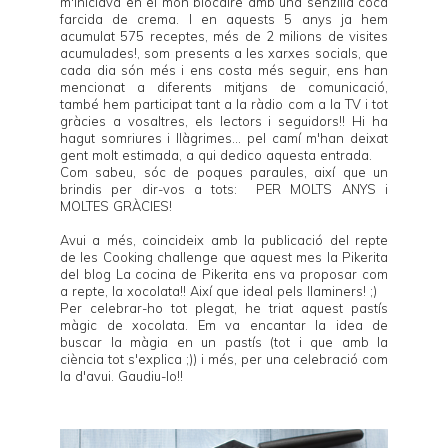
m'iniciava en el món blocaire amb una senzilla
coca
farcida de crema
. I en aquests 5 anys ja hem
acumulat 575 receptes, més de 2 milions de visites
acumulades!, som presents a les xarxes socials, que
cada dia són més i ens costa més seguir, ens han
mencionat a diferents mitjans de comunicació,
també hem participat tant a la ràdio com a la
TV
i tot
gràcies a vosaltres, els lectors i seguidors!! Hi ha
hagut somriures i llàgrimes...
pel camí m'han deixat
gent molt estimada, a qui dedico aquesta entrada
.
Com sabeu, sóc de poques paraules, així que un
brindis per dir-vos a tots: PER MOLTS ANYS i
MOLTES GRÀCIES!
Avui a més, coincideix amb la publicació del repte
de les
Cooking challenge
que aquest mes la Pikerita
del blog
La cocina de Pikerita
ens va proposar com
a repte, la xocolata!! Així que ideal pels llaminers! ;)
Per celebrar-ho tot plegat, he triat aquest pastís
màgic de xocolata. Em va encantar la idea de
buscar la màgia en un pastís (tot i que amb la
ciència tot s'explica ;)) i més, per una celebració com
la d'avui. Gaudiu-lo!!