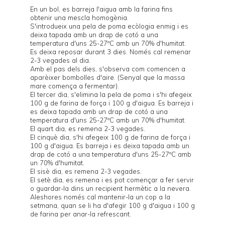
En un bol, es barreja l'aigua amb la farina fins
obtenir una mescla homogènia.
S'introdueix una pela de poma ecòlogia enmig i es
deixa tapada amb un drap de cotó a una
temperatura d'uns 25-27ºC amb un 70% d'humitat.
Es deixa reposar durant 3 dies. Només cal remenar
2-3 vegades al dia.
Amb el pas dels dies, s'observa com comencen a
aparèixer bombolles d'aire. (Senyal que la massa
mare comença a fermentar).
El tercer dia, s'elimina la pela de poma i s'hi afegeix
100 g de farina de força i 100 g d'aigua. Es barreja i
es deixa tapada amb un drap de cotó a una
temperatura d'uns 25-27ºC amb un 70% d'humitat.
El quart dia, es remena 2-3 vegades.
El cinquè dia, s'hi afegeix 100 g de farina de força i
100 g d'aigua. Es barreja i es deixa tapada amb un
drap de cotó a una temperatura d'uns 25-27ºC amb
un 70% d'humitat.
El sisè dia, es remena 2-3 vegades.
El setè dia, es remena i es pot començar a fer servir
o guardar-la dins un recipient hermètic a la nevera.
Aleshores només cal mantenir-la un cop a la
setmana, quan se li ha d'afegir 100 g d'aigua i 100 g
de farina per anar-la refrescant.