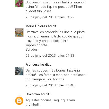
Uau, amb massa mare i trufa a l'interior,
quina feinada i quina passada!! T'han
quedat fabuloses!
25 de juny del 2013, a les 14:22
Maria Dolores
ha dit...
Ummmm las probaría las dos que pinta
mas rica tienen, la trufa cocida queda
muy rica y en esa coca sera
impresionante.
Saludos
25 de juny del 2013, a les 17:38
Francesc
ha dit...
Quines coques més bones!!! Ets una
artista!! Les fotos, a més, són precioses i
fan mengera. Salutacions
25 de juny del 2013, a les 21:48
Unknown
ha dit...
Aquestes coques, segur que van
triomfar!!!