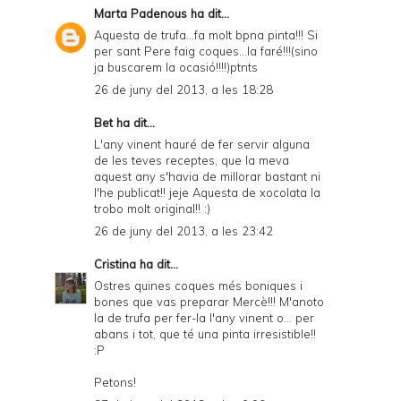
Marta Padenous
ha dit...
Aquesta de trufa...fa molt bpna pinta!!! Si
per sant Pere faig coques...la faré!!!(sino
ja buscarem la ocasió!!!!)ptnts
26 de juny del 2013, a les 18:28
Bet
ha dit...
L'any vinent hauré de fer servir alguna
de les teves receptes, que la meva
aquest any s'havia de millorar bastant ni
l'he publicat!! jeje Aquesta de xocolata la
trobo molt original!! :)
26 de juny del 2013, a les 23:42
Cristina
ha dit...
Ostres quines coques més boniques i
bones que vas preparar Mercè!!! M'anoto
la de trufa per fer-la l'any vinent o... per
abans i tot, que té una pinta irresistible!!
:P
Petons!