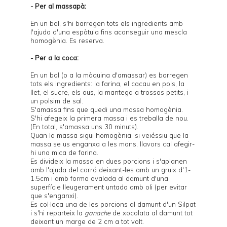
- Per al massapà:
En un bol, s'hi barregen tots els ingredients amb
l'ajuda d'una espàtula fins aconseguir una mescla
homogènia. Es reserva.
- Per a la coca:
En un bol (o a la màquina d'amassar) es barregen
tots els ingredients: la farina, el cacau en pols, la
llet, el sucre, els ous, la mantega a trossos petits, i
un polsim de sal.
S'amassa fins que quedi una massa homogènia.
S'hi afegeix la primera massa i es treballa de nou.
(En total, s'amassa uns 30 minuts).
Quan la massa sigui homogènia, si veiéssiu que la
massa se us enganxa a les mans, llavors cal afegir-
hi una mica de farina.
Es divideix la massa en dues porcions i s'aplanen
amb l'ajuda del corró deixant-les amb un gruix d'1-
1.5cm i amb forma ovalada al damunt d'una
superfície lleugerament untada amb oli (per evitar
que s'enganxi).
Es col·loca una de les porcions al damunt d'un Silpat
i s'hi reparteix la
ganache
de xocolata al damunt tot
deixant un marge de 2 cm a tot volt.