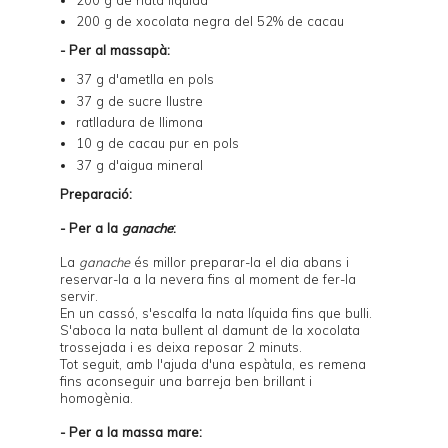
200 g de xocolata negra del 52% de cacau
- Per al massapà:
37 g d'ametlla en pols
37 g de sucre llustre
ratlladura de llimona
10 g de cacau pur en pols
37 g d'aigua mineral
Preparació:
- Per a la
ganache
:
La
ganache
és millor preparar-la el dia abans i
reservar-la a la nevera fins al moment de fer-la
servir.
En un cassó, s'escalfa la nata líquida fins que bulli.
S'aboca la nata bullent al damunt de la xocolata
trossejada i es deixa reposar 2 minuts.
Tot seguit, amb l'ajuda d'una espàtula, es remena
fins aconseguir una barreja ben brillant i
homogènia.
- Per a la massa mare: