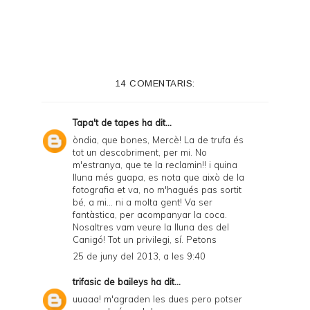
i
n
t
e
14 COMENTARIS:
r
F
Tapa't de tapes
ha dit...
r
òndia, que bones, Mercè! La de trufa és
tot un descobriment, per mi. No
i
m'estranya, que te la reclamin!! i quina
e
lluna més guapa, es nota que això de la
fotografia et va, no m'hagués pas sortit
n
bé, a mi... ni a molta gent! Va ser
fantàstica, per acompanyar la coca.
d
Nosaltres vam veure la lluna des del
l
Canigó! Tot un privilegi, sí. Petons
25 de juny del 2013, a les 9:40
y
a
trifasic de baileys
ha dit...
uuaaa! m'agraden les dues pero potser
n