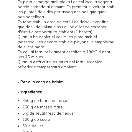
Es pinta el marge amb aigua i es col·loca la segona
porció estirada al damunt. Es prem tot el voltant amb
les puntes dels dits per assegurar-nos que quedi
ben segellada.
Es tapa amb un drap de cotó i es deixa llevar fins
que dobli de volum dins un lloc aïllat de corrents
d'aire i a temperatura ambient (1 horeta).
Quan ja ha doblat el volum, es pinta amb el
massapà, i es decora amb els pinyons i s'empolsima
de sucre morè.
Es cou al forn, prèviament escalfat, a 190ºC durant
uns 15 minuts.
Quan ja està cuita, es retira del forn i es deixa
refredar a temperatura ambient.
-
Per a la coca de brioix
:
- Ingredients:
350 g de farina de força
150 g de massa mare
5 g de llevat fresc de flequer
100 g de sucre
50 g de llet