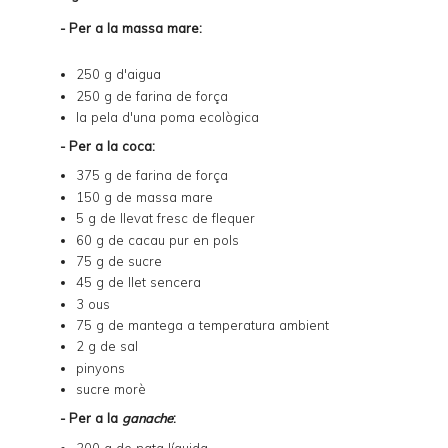
- Per a la massa mare:
250 g d'aigua
250 g de farina de força
la pela d'una poma ecològica
- Per a la coca:
375 g de farina de força
150 g de massa mare
5 g de llevat fresc de flequer
60 g de cacau pur en pols
75 g de sucre
45 g de llet sencera
3 ous
75 g de mantega a temperatura ambient
2 g de sal
pinyons
sucre morè
- Per a la
ganache
:
200 g de nata líquida