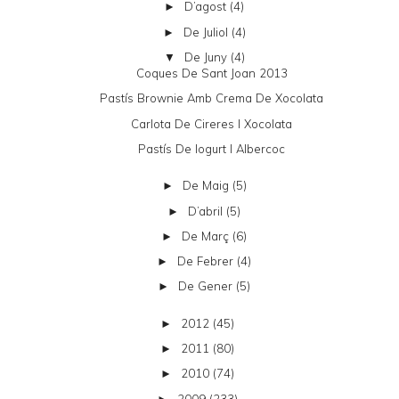
D’agost
(4)
►
De Juliol
(4)
►
De Juny
(4)
▼
Coques De Sant Joan 2013
Pastís Brownie Amb Crema De Xocolata
Carlota De Cireres I Xocolata
Pastís De Iogurt I Albercoc
De Maig
(5)
►
D’abril
(5)
►
De Març
(6)
►
De Febrer
(4)
►
De Gener
(5)
►
2012
(45)
►
2011
(80)
►
2010
(74)
►
2009
(233)