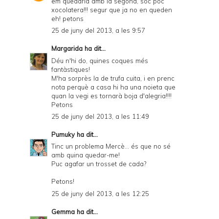
em quedaría amb la segona, soc poc
d
xocolatera!!! segur que ja no en queden
eh! petons
P
25 de juny del 2013, a les 9:57
D
Margarida
ha dit...
F
Déu n'hi do, quines coques més
fantàstiques!
M'ha sorprès la de trufa cuita, i en prenc
nota perquè a casa hi ha una noieta que
quan la vegi es tornarà boja d'alegria!!!!
Petons
25 de juny del 2013, a les 11:49
Pumuky
ha dit...
Tinc un problema Mercè... és que no sé
amb quina quedar-me!
Puc agafar un trosset de cada?
Petons!
25 de juny del 2013, a les 12:25
Gemma
ha dit...