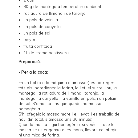
2 ous
80 g de mantega a temperatura ambient
ratlladura de llimona i de taronja
un pols de vainilla
un pols de canyella
un pols de sal
pinyons
fruita confitada
1L de
crema pastissera
Preparació:
- Per a la coca:
En un bol (o a la màquina d'amassar) es barregen
tots els ingredients: la farina, la llet, el sucre, l'ou, la
mantega, la ratlladura de llimona i taronja, la
mantega, la canyella i la vainilla en pols, i un polsim
de sal. S'amassa fins que quedi una massa
homogènia.
S'hi afegeix la massa mare i el llevat, i es treballa de
nou. (En total, s'amassa uns 30 minuts).
Quan la massa sigui homogènia, si veiéssiu que la
massa se us enganxa a les mans, llavors cal afegir-
hi una mica de farina.