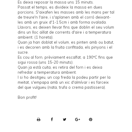
Es deixa reposar la massa uns 15 minuts.
Passat el temps, es divideix la massa en dues
porcions. S'aixafen les masses amb les mans per tal
de treure'n l'aire, i s'aplanen amb el corró deixant-
les amb un gruix d'1-1.5cm i amb forma ovalada.
Llavors, es deixen llevar fins que doblin el seu volum
dins un lloc aïllat de corrents d'aire i a temperatura
ambient. (1 horeta).
Quan ja han doblat el volum, es pinten amb ou batut,
i es decoren amb la fruita confitada, els pinyons i el
sucre.
Es cou al forn, prèviament escalfat, a 190ºC fins que
sigui rossa (uns 15-20 minuts).
Quan ja està cuita, es retira del forn i es deixa
refredar a temperatura ambient.
I si ho desitgeu, un cop freda la podeu partir per la
meitat, s'empapa amb un xic d'almívar i es farceix
del que vulgueu (nata, trufa o crema pastissera).
Bon profit!
P
r