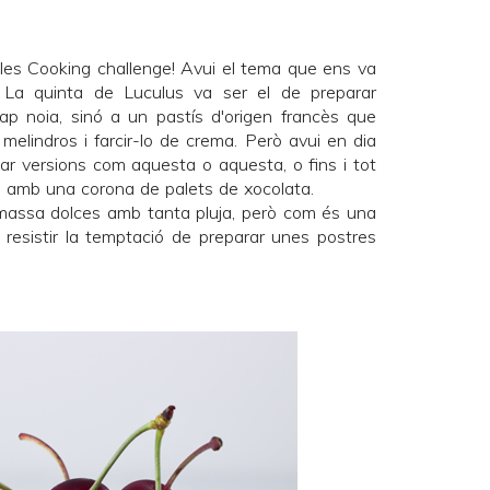
 les
Cooking challenge
! Avui el tema que ens va
e
La quinta de Luculus
va ser el de preparar
cap noia, sinó a un pastís d'origen francès que
melindros i farcir-lo de crema. Però avui en dia
bar versions com
aquesta
o
aquesta
, o fins i tot
.. amb una corona de palets de xocolata.
massa dolces amb tanta pluja, però com és una
resistir la temptació de preparar unes postres