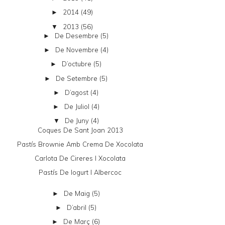
2014
(49)
►
2013
(56)
▼
De Desembre
(5)
►
De Novembre
(4)
►
D’octubre
(5)
►
De Setembre
(5)
►
D’agost
(4)
►
De Juliol
(4)
►
De Juny
(4)
▼
Coques De Sant Joan 2013
Pastís Brownie Amb Crema De Xocolata
Carlota De Cireres I Xocolata
Pastís De Iogurt I Albercoc
De Maig
(5)
►
D’abril
(5)
►
De Març
(6)
►