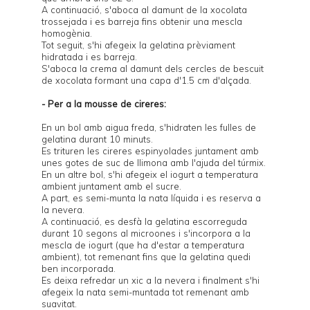
A continuació, s'aboca al damunt de la xocolata
trossejada i es barreja fins obtenir una mescla
homogènia.
Tot seguit, s'hi afegeix la gelatina prèviament
hidratada i es barreja.
S'aboca la crema al damunt dels cercles de bescuit
de xocolata formant una capa d'1.5 cm d'alçada.
- Per a la mousse de cireres:
En un bol amb aigua freda, s'hidraten les fulles de
gelatina durant 10 minuts.
Es trituren les cireres espinyolades juntament amb
unes gotes de suc de llimona amb l'ajuda del túrmix.
En un altre bol, s'hi afegeix el iogurt a temperatura
ambient juntament amb el sucre.
A part, es semi-munta la nata líquida i es reserva a
la nevera.
A continuació, es desfà la gelatina escorreguda
durant 10 segons al microones i s'incorpora a la
mescla de iogurt (que ha d'estar a temperatura
ambient), tot remenant fins que la gelatina quedi
ben incorporada.
Es deixa refredar un xic a la nevera i finalment s'hi
afegeix la nata semi-muntada tot remenant amb
suavitat.