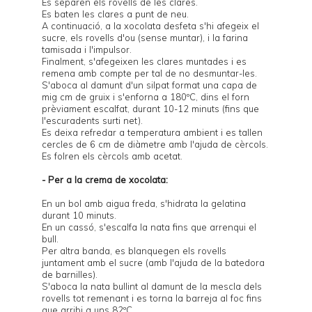
Es separen els rovells de les clares.
Es baten les clares a punt de neu.
A continuació, a la xocolata desfeta s'hi afegeix el
sucre, els rovells d'ou (sense muntar), i la farina
tamisada i l'impulsor.
Finalment, s'afegeixen les clares muntades i es
remena amb compte per tal de no desmuntar-les.
S'aboca al damunt d'un silpat format una capa de
mig cm de gruix i s'enforna a 180ºC, dins el forn
prèviament escalfat, durant 10-12 minuts (fins que
l'escuradents surti net).
Es deixa refredar a temperatura ambient i es tallen
cercles de 6 cm de diàmetre amb l'ajuda de cèrcols.
Es folren els cèrcols amb acetat.
- Per a la crema de xocolata:
En un bol amb aigua freda, s'hidrata la gelatina
durant 10 minuts.
En un cassó, s'escalfa la nata fins que arrenqui el
bull.
Per altra banda, es blanquegen els rovells
juntament amb el sucre (amb l'ajuda de la batedora
de barnilles).
S'aboca la nata bullint al damunt de la mescla dels
rovells tot remenant i es torna la barreja al foc fins
que arribi a uns 82ºC.