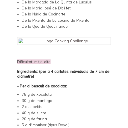
De la Maragda de
La Quinta de Luculus
De la Maria José de
Dit i fet
De la Núria de
Cocinarte
De la Pikerita de
La cocina de Pikerita
De la Quo de
Quocinando
Dificultat: mitja-alta
Ingredients: (per a 4 carlotes individuals de 7 cm de
diàmetre)
- Per al bescuit de xocolata:
75 g de xocolata
30 g de mantega
2 ous petits
40 g de sucre
20 g de farina
5 g d'impulsor (tipus Royal)