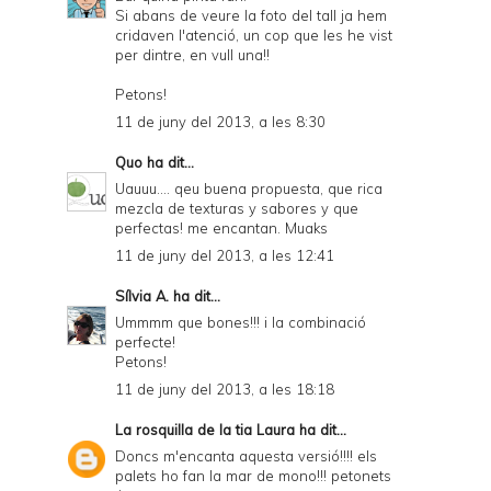
Si abans de veure la foto del tall ja hem
cridaven l'atenció, un cop que les he vist
per dintre, en vull una!!
Petons!
11 de juny del 2013, a les 8:30
Quo
ha dit...
Uauuu.... qeu buena propuesta, que rica
mezcla de texturas y sabores y que
perfectas! me encantan. Muaks
11 de juny del 2013, a les 12:41
Sílvia A.
ha dit...
Ummmm que bones!!! i la combinació
perfecte!
Petons!
11 de juny del 2013, a les 18:18
La rosquilla de la tia Laura
ha dit...
Doncs m'encanta aquesta versió!!!! els
palets ho fan la mar de mono!!! petonets