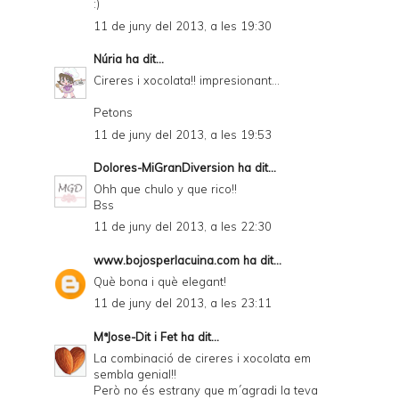
:)
11 de juny del 2013, a les 19:30
Núria
ha dit...
Cireres i xocolata!! impresionant...
Petons
11 de juny del 2013, a les 19:53
Dolores-MiGranDiversion
ha dit...
Ohh que chulo y que rico!!
Bss
11 de juny del 2013, a les 22:30
www.bojosperlacuina.com
ha dit...
Què bona i què elegant!
11 de juny del 2013, a les 23:11
MªJose-Dit i Fet
ha dit...
La combinació de cireres i xocolata em
sembla genial!!
Però no és estrany que m´agradi la teva