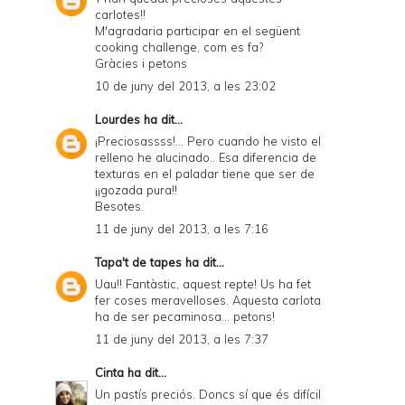
carlotes!!
i
M'agradaria participar en el següent
e
cooking challenge, com es fa?
Gràcies i petons
n
10 de juny del 2013, a les 23:02
d
Lourdes
ha dit...
l
¡Preciosassss!... Pero cuando he visto el
y
relleno he alucinado.. Esa diferencia de
texturas en el paladar tiene que ser de
a
¡¡gozada pura!!
Besotes.
n
11 de juny del 2013, a les 7:16
d
Tapa't de tapes
ha dit...
P
Uau!! Fantàstic, aquest repte! Us ha fet
D
fer coses meravelloses. Aquesta carlota
ha de ser pecaminosa... petons!
F
11 de juny del 2013, a les 7:37
Cinta
ha dit...
Un pastís preciós. Doncs sí que és difícil