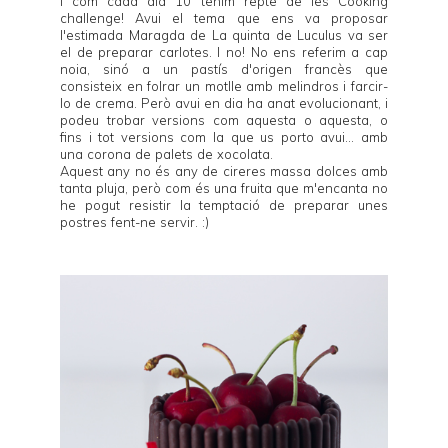
I com cada dia 10 tenim repte de les
Cooking
challenge
! Avui el tema que ens va proposar
l'estimada Maragda de
La quinta de Luculus
va ser
el de preparar carlotes. I no! No ens referim a cap
noia, sinó a un pastís d'origen francès que
consisteix en folrar un motlle amb melindros i farcir-
lo de crema. Però avui en dia ha anat evolucionant, i
podeu trobar versions com
aquesta
o
aquesta
, o
fins i tot versions com la que us porto avui... amb
una corona de palets de xocolata.
Aquest any no és any de cireres massa dolces amb
tanta pluja, però com és una fruita que m'encanta no
he pogut resistir la temptació de preparar unes
postres fent-ne servir. :)