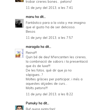
trobar cireres bones... petons!
11 de juny del 2013, a les 7:41
manu
ha dit...
Fantástico para a la vista y me imagino
que el gusto ha de ser delicioso.
Besos
11 de juny del 2013, a les 7:57
maragda
ha dit...
Reina!!!
Quin bé de deu! M'encanten les cireres,
la combinació de sabors i la presentació
que és de luxe!!!
De les fotos, què dir que ja no
sàpigues...?
Moltes gràcies per participar, i més a
aquestes alçades de curs...
Molts petons!!!
11 de juny del 2013, a les 8:22
Pumuky
ha dit...
Buf quina pinta fan!