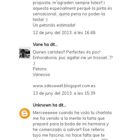
proposta, m´agraden sempre totes!! i
aquesta especialment perquè la pinta és
sensacional...quina pena no poder-la
tastar :)
Un petonàs estimada!
12 de juny del 2013, a les 16:48
Vane
ha dit...
Quines carlotes!! Perfectes és poc!
Enhorabona, puc agafar-ne un trosset...??
;)
Petons
Vanessa
www.sdesweet.blogspot.com.es
13 de juny del 2013, a les 15:39
Unknown
ha dit...
Merceeeeee cuando he visto tu charlota
me ha venido a la mente la tarta que
preparé para la boda de mi hermana y
he comenzado a salivar!! Ese relleno
tuyo me fascina, no hace falta que te