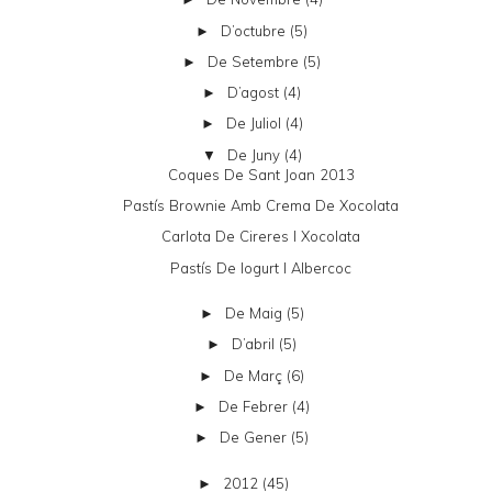
D’octubre
(5)
►
De Setembre
(5)
►
D’agost
(4)
►
De Juliol
(4)
►
De Juny
(4)
▼
Coques De Sant Joan 2013
Pastís Brownie Amb Crema De Xocolata
Carlota De Cireres I Xocolata
Pastís De Iogurt I Albercoc
De Maig
(5)
►
D’abril
(5)
►
De Març
(6)
►
De Febrer
(4)
►
De Gener
(5)
►
2012
(45)
►