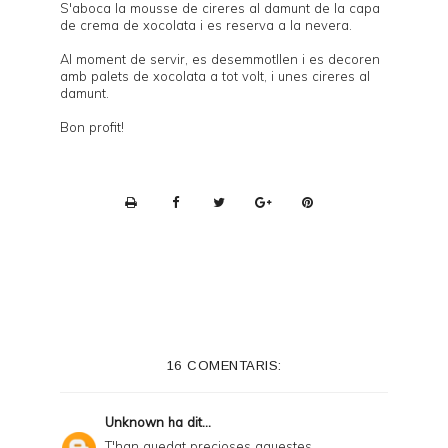
S'aboca la mousse de cireres al damunt de la capa
de crema de xocolata i es reserva a la nevera.
Al moment de servir, es desemmotllen i es decoren
amb palets de xocolata a tot volt, i unes cireres al
damunt.
Bon profit!
P
r
i
n
t
e
16 COMENTARIS:
r
F
Unknown
ha dit...
r
T'han quedat precioses aquestes