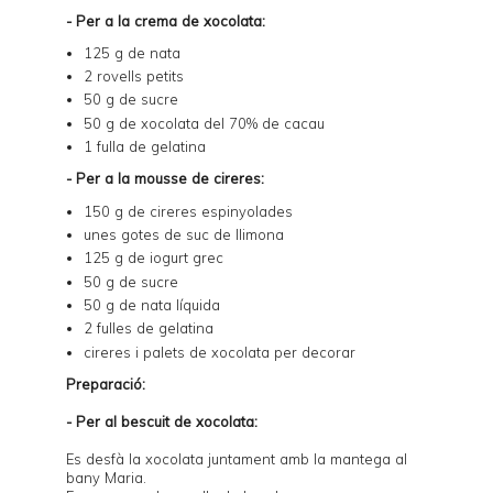
- Per a la crema de xocolata:
125 g de nata
2 rovells petits
50 g de sucre
50 g de xocolata del 70% de cacau
1 fulla de gelatina
- Per a la mousse de cireres:
150 g de cireres espinyolades
unes gotes de suc de llimona
125 g de iogurt grec
50 g de sucre
50 g de nata líquida
2 fulles de gelatina
cireres i palets de xocolata per decorar
Preparació:
- Per al bescuit de xocolata:
Es desfà la xocolata juntament amb la mantega al
bany Maria.