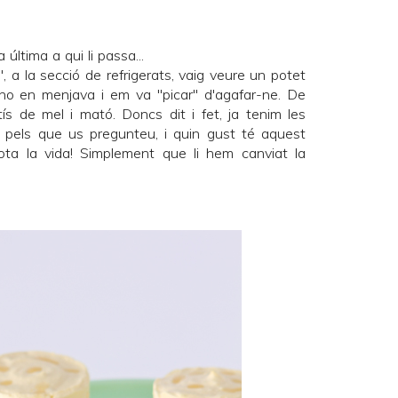
 última a qui li passa...
 a la secció de refrigerats, vaig veure un potet
 no en menjava i em va "picar" d'agafar-ne. De
tís de mel i mató. Doncs dit i fet, ja tenim les
 pels que us pregunteu, i quin gust té aquest
ota la vida! Simplement que li hem canviat la