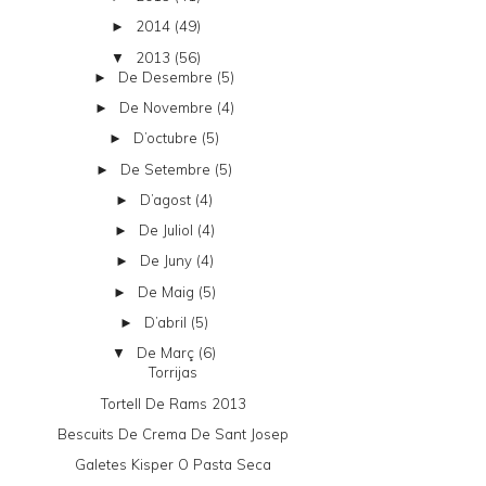
2014
(49)
►
2013
(56)
▼
De Desembre
(5)
►
De Novembre
(4)
►
D’octubre
(5)
►
De Setembre
(5)
►
D’agost
(4)
►
De Juliol
(4)
►
De Juny
(4)
►
De Maig
(5)
►
D’abril
(5)
►
De Març
(6)
▼
Torrijas
Tortell De Rams 2013
Bescuits De Crema De Sant Josep
Galetes Kisper O Pasta Seca