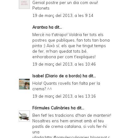
Genial postre per un dia com avui!
Petonets
19 de març del 2013, a les 9:14
Arantxa ha dit...
Mercè no t'atrapo! Voldria fer tots els
postres que publiques, fan tots tan bona
pinta :) Això sí, els que he tingut temps
de fer, m'han quedat tots bé,
enhorabona per com t'expliques!
19 de març del 2013, a les 10:46
Isabel (Diario de a bordo)
ha dit...
Hola! Quants rovells fan falta per la
crema? ^^
19 de març del 2013, a les 13:16
Fórmules Culinàries
ha dit...
Ben fet! les tradicions d'han de mantenir!
Nosaltres ens hem animat amb el teu
pastís de crema catalana, si vols fer-hi
una
ullada:http://formulesculinaries.blogspot.c