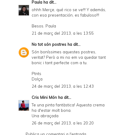
Paula
ha dit...
ohhh Merçe, qué rico se ve!!! Y además,
con esa presentación, es fabuloso!!!
Besos. Paula
21 de març del 2013, a les 13:55
No tot són postres
ha dit...
Són boníssimes aquestes postres,
veritat? Però a mi no em va quedar tant
bonic i tant perfecte com a tu.
Ptnts
Dolça
24 de març del 2013, a les 12:43
Cris Mini Món
ha dit...
Te una pinta fantàstica! Aquesta crema
ha d'estar molt bona.
Una abraçada
26 de març del 2013, a les 20:20
Publica un comentari a l'entrada