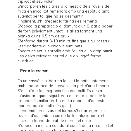
triplicat el seu volum.
S'incorporen les clares a la mescla dels rovells de
mica en mica, tot remenant amb una espàtula amb
suavitat per tal que no es desmuntin.
Finalment, s'hi afegeix la farina i es remena.
S'aboca la preparació al damunt d'un Silpat o paper
de forn prèviament untat, i s'allisa formant una
planxa d'uns 0.5 cm de gruix.
S'enforna durant 8-10 minuts fins que sigui rossa (i
l'escuradents al punxar-la surti net).
Encara calent, s'enrotlla amb l'ajuda d'un drap humit
i es deixa refredar per tal que així agafi forma
cilíndrica.
- Per a la crema:
En un cassó, s'hi barreja la llet i la nata juntament
amb una branca de canyella i la pell d'una llimona.
S'escalfa a foc mig-baix fins que bulli. Es deixa
infusionar i quan sigui freda es retira la pell de la
llimona. (És millor fer-ho el dia abans i d'aquesta
manera agafa molt més gust).
L'endemà, en el vas del túrmix s'hi barregen els
rovells d'ou, amb un xic de la llet infusionada, el
sucre, la farina de blat de moro i el midó.
S'aboca la mescla colada al cassó de la nata i la llet
i es posa al foc mig tot remenant fins que