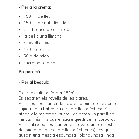
- Per a la crema:
450 ml de llet
150 ml de nata líquida
una branca de canyella
la pell d'una llimona
4 rovells d'ou
120 g de sucre
50 g de midó
sucre per cremar
Preparació:
- Per al bescuit:
Es preescalfa el forn a 180ºC.
Es separen els rovells de les clares.
En un bol, es munten les clares a punt de neu amb
l'ajuda de la batedora de barnilles elèctrica. S'hi
afegeix la meitat del sucre i es baten un parell de
minuts més fins que el sucre quedi ben incorporat.
En un altre bol, es munten els rovells amb la resta
del sucre (amb les barnilles elèctriques) fins que
quedin una mescla espumosa i blanquinosa i hagi