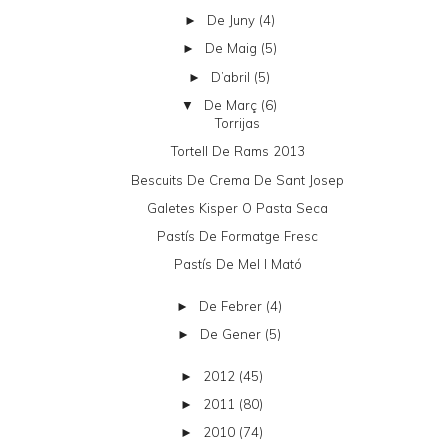
De Juny
(4)
►
De Maig
(5)
►
D’abril
(5)
►
De Març
(6)
▼
Torrijas
Tortell De Rams 2013
Bescuits De Crema De Sant Josep
Galetes Kisper O Pasta Seca
Pastís De Formatge Fresc
Pastís De Mel I Mató
De Febrer
(4)
►
De Gener
(5)
►
2012
(45)
►
2011
(80)
►
2010
(74)
►