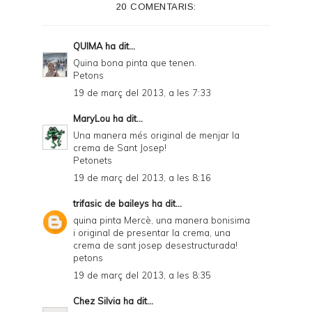
20 COMENTARIS:
r
F
QUIMA
ha dit...
r
Quina bona pinta que tenen.
Petons
i
19 de març del 2013, a les 7:33
e
MaryLou
ha dit...
n
Una manera més original de menjar la
d
crema de Sant Josep!
Petonets
l
19 de març del 2013, a les 8:16
y
trifasic de baileys
ha dit...
a
quina pinta Mercè, una manera bonisima
n
i original de presentar la crema, una
crema de sant josep desestructurada!
d
petons
P
19 de març del 2013, a les 8:35
D
Chez Silvia
ha dit...
F