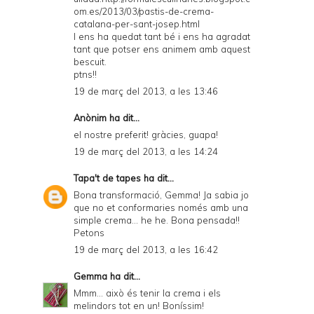
om.es/2013/03/pastis-de-crema-
catalana-per-sant-josep.html
I ens ha quedat tant bé i ens ha agradat
tant que potser ens animem amb aquest
bescuit.
ptns!!
19 de març del 2013, a les 13:46
Anònim ha dit...
el nostre preferit! gràcies, guapa!
19 de març del 2013, a les 14:24
Tapa't de tapes
ha dit...
Bona transformació, Gemma! Ja sabia jo
que no et conformaries només amb una
simple crema... he he. Bona pensada!!
Petons
19 de març del 2013, a les 16:42
Gemma
ha dit...
Mmm... això és tenir la crema i els
melindors tot en un! Boníssim!