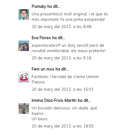
Pumuky
ha dit...
Una presentació molt original, i el que és
més important, fa una pinta estupenda!
20 de març del 2013, a les 8:48
Eva Flores
ha dit...
espectaculars!!! un dolç senzill però de
resultat immillorable, els meus preferits!
20 de març del 2013, a les 9:18
Fem un mos
ha dit...
Fantàstic i farcidet de crema Ummm
Petons
20 de març del 2013, a les 15:01
Irmina Díaz-Frois Martín
ha dit...
Un bocado delicioso, sin duda, qué
bueno...
Un beso.
20 de març del 2013, a les 18:55