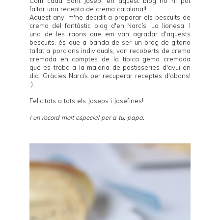
Com cada Sant Josep, en aquest blog no hi pot
faltar una recepta de crema catalana!!
Aquest any, m'he decidit a preparar els bescuits de
crema del fantàstic blog d'en Narcís,
La lionesa
. I
una de les raons que em van agradar d'aquests
bescuits, és que a banda de ser un braç de gitano
tallat a porcions individuals, van recoberts de crema
cremada en comptes de la típica gema cremada
que es troba a la majoria de pastisseries d'avui en
dia. Gràcies Narcís per recuperar receptes d'abans!
:)
Felicitats a tots els Joseps i Josefines!
I un record molt especial per a tu, papa.