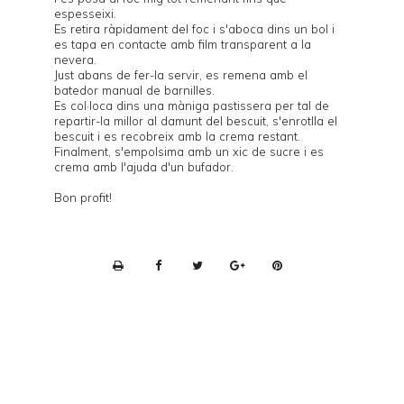
espesseixi.
Es retira ràpidament del foc i s'aboca dins un bol i
es tapa en contacte amb film transparent a la
nevera.
Just abans de fer-la servir, es remena amb el
batedor manual de barnilles.
Es col·loca dins una màniga pastissera per tal de
repartir-la millor al damunt del bescuit, s'enrotlla el
bescuit i es recobreix amb la crema restant.
Finalment, s'empolsima amb un xic de sucre i es
crema amb l'ajuda d'un bufador.
Bon profit!
P
r
i
n
t
e