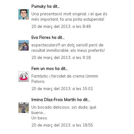
Pumuky
ha dit...
Una presentació molt original, i el que és
més important, fa una pinta estupenda!
20 de març del 2013, a les 8:48
Eva Flores
ha dit...
espectaculars!!! un dolç senzill però de
resultat immillorable, els meus preferits!
20 de març del 2013, a les 9:18
Fem un mos
ha dit...
Fantàstic i farcidet de crema Ummm
Petons
20 de març del 2013, a les 15:01
Irmina Díaz-Frois Martín
ha dit...
Un bocado delicioso, sin duda, qué
bueno...
Un beso.
20 de març del 2013, a les 18:55