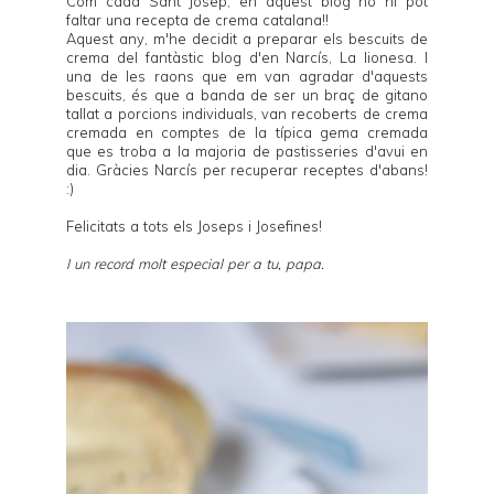
Com cada Sant Josep, en aquest blog no hi pot
faltar una recepta de crema catalana!!
Aquest any, m'he decidit a preparar els bescuits de
crema del fantàstic blog d'en Narcís,
La lionesa
. I
una de les raons que em van agradar d'aquests
bescuits, és que a banda de ser un braç de gitano
tallat a porcions individuals, van recoberts de crema
cremada en comptes de la típica gema cremada
que es troba a la majoria de pastisseries d'avui en
dia. Gràcies Narcís per recuperar receptes d'abans!
:)
Felicitats a tots els Joseps i Josefines!
I un record molt especial per a tu, papa.