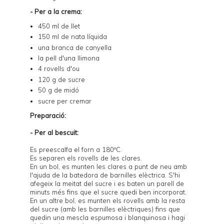
- Per a la crema:
450 ml de llet
150 ml de nata líquida
una branca de canyella
la pell d'una llimona
4 rovells d'ou
120 g de sucre
50 g de midó
sucre per cremar
Preparació:
- Per al bescuit:
Es preescalfa el forn a 180ºC.
Es separen els rovells de les clares.
En un bol, es munten les clares a punt de neu amb
l'ajuda de la batedora de barnilles elèctrica. S'hi
afegeix la meitat del sucre i es baten un parell de
minuts més fins que el sucre quedi ben incorporat.
En un altre bol, es munten els rovells amb la resta
del sucre (amb les barnilles elèctriques) fins que
quedin una mescla espumosa i blanquinosa i hagi