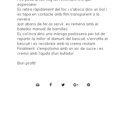
espesseixi.
Es retira ràpidament del foc i s'aboca dins un bol i
es tapa en contacte amb film transparent a la
nevera.
Just abans de fer-la servir, es remena amb el
batedor manual de barnilles.
Es col·loca dins una màniga pastissera per tal de
repartir-la millor al damunt del bescuit, s'enrotlla el
bescuit i es recobreix amb la crema restant.
Finalment, s'empolsima amb un xic de sucre i es
crema amb l'ajuda d'un bufador.
Bon profit!
P
r
i
n
t
e