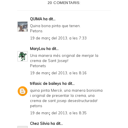
20 COMENTARIS:
r
F
QUIMA
ha dit...
r
Quina bona pinta que tenen.
Petons
i
19 de març del 2013, a les 7:33
e
MaryLou
ha dit...
n
Una manera més original de menjar la
d
crema de Sant Josep!
Petonets
l
19 de març del 2013, a les 8:16
y
trifasic de baileys
ha dit...
a
quina pinta Mercè, una manera bonisima
n
i original de presentar la crema, una
crema de sant josep desestructurada!
d
petons
P
19 de març del 2013, a les 8:35
D
Chez Silvia
ha dit...
F