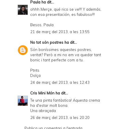
Paula
ha dit...
ohhh Merçe, qué rico se ve!!! Y además,
con esa presentación, es fabuloso!!!
Besos. Paula
21 de març del 2013, a les 13:55
No tot són postres
ha dit...
Són boníssimes aquestes postres,
veritat? Però a mi no em va quedar tant
bonic i tant perfecte com a tu.
Ptnts
Dolça
24 de març del 2013, a les 12:43
Cris Mini Món
ha dit...
Te una pinta fantàstica! Aquesta crema
ha d'estar molt bona.
Una abraçada
26 de març del 2013, a les 20:20
Publica un comentari a l'entrada