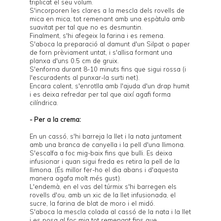
triplicat el seu volum.
S'incorporen les clares a la mescla dels rovells de
mica en mica, tot remenant amb una espàtula amb
suavitat per tal que no es desmuntin.
Finalment, s'hi afegeix la farina i es remena.
S'aboca la preparació al damunt d'un Silpat o paper
de forn prèviament untat, i s'allisa formant una
planxa d'uns 0.5 cm de gruix.
S'enforna durant 8-10 minuts fins que sigui rossa (i
l'escuradents al punxar-la surti net).
Encara calent, s'enrotlla amb l'ajuda d'un drap humit
i es deixa refredar per tal que així agafi forma
cilíndrica.
- Per a la crema:
En un cassó, s'hi barreja la llet i la nata juntament
amb una branca de canyella i la pell d'una llimona.
S'escalfa a foc mig-baix fins que bulli. Es deixa
infusionar i quan sigui freda es retira la pell de la
llimona. (És millor fer-ho el dia abans i d'aquesta
manera agafa molt més gust).
L'endemà, en el vas del túrmix s'hi barregen els
rovells d'ou, amb un xic de la llet infusionada, el
sucre, la farina de blat de moro i el midó.
S'aboca la mescla colada al cassó de la nata i la llet
i es posa al foc mig tot remenant fins que