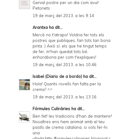
Genial postre per un dia com avui!
Petonets
19 de març del 2013, a les 9:14
Arantxa ha dit...
Mercè no t'atrapo! Voldria fer tots els
postres que publiques, fan tots tan bona
pinta :) Això sí, els que he tingut temps
de fer, m'han quedat tots bé,
enhorabona per com t'expliques!
19 de març del 2013, a les 10:46
Isabel (Diario de a bordo)
ha dit...
Hola! Quants rovells fan falta per la
crema? ^^
19 de març del 2013, a les 13:16
Fórmules Culinàries
ha dit...
Ben fet! les tradicions d'han de mantenir!
Nosaltres ens hem animat amb el teu
pastís de crema catalana, si vols fer-hi
una
ullada:http://formulesculinaries.blogspot.c