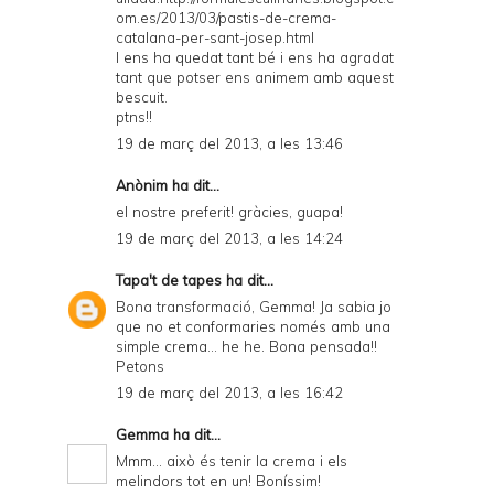
om.es/2013/03/pastis-de-crema-
catalana-per-sant-josep.html
I ens ha quedat tant bé i ens ha agradat
tant que potser ens animem amb aquest
bescuit.
ptns!!
19 de març del 2013, a les 13:46
Anònim ha dit...
el nostre preferit! gràcies, guapa!
19 de març del 2013, a les 14:24
Tapa't de tapes
ha dit...
Bona transformació, Gemma! Ja sabia jo
que no et conformaries només amb una
simple crema... he he. Bona pensada!!
Petons
19 de març del 2013, a les 16:42
Gemma
ha dit...
Mmm... això és tenir la crema i els
melindors tot en un! Boníssim!