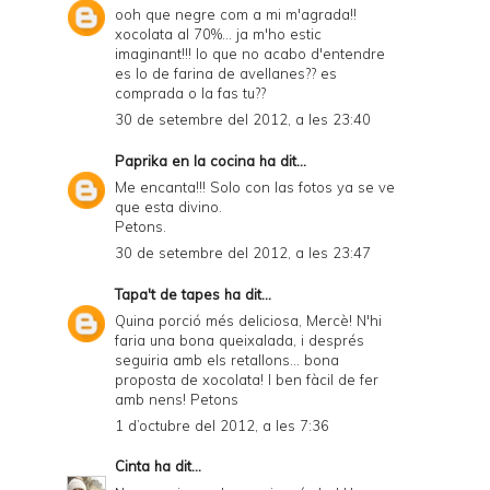
ooh que negre com a mi m'agrada!!
xocolata al 70%... ja m'ho estic
imaginant!!! lo que no acabo d'entendre
es lo de farina de avellanes?? es
comprada o la fas tu??
30 de setembre del 2012, a les 23:40
Paprika en la cocina
ha dit...
Me encanta!!! Solo con las fotos ya se ve
que esta divino.
Petons.
30 de setembre del 2012, a les 23:47
Tapa't de tapes
ha dit...
Quina porció més deliciosa, Mercè! N'hi
faria una bona queixalada, i després
seguiria amb els retallons... bona
proposta de xocolata! I ben fàcil de fer
amb nens! Petons
1 d’octubre del 2012, a les 7:36
Cinta
ha dit...