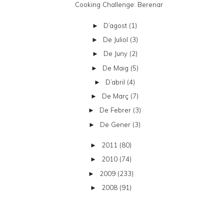
Cooking Challenge: Berenar
D’agost
(1)
►
De Juliol
(3)
►
De Juny
(2)
►
De Maig
(5)
►
D’abril
(4)
►
De Març
(7)
►
De Febrer
(3)
►
De Gener
(3)
►
2011
(80)
►
2010
(74)
►
2009
(233)
►
2008
(91)
►