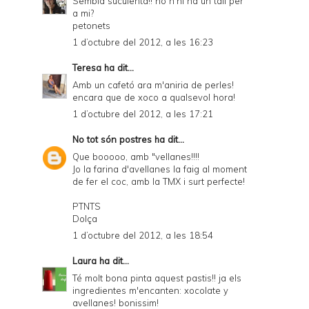
Sembla suculenta!! no n'hi ha un tall per
a mi?
petonets
1 d’octubre del 2012, a les 16:23
Teresa
ha dit...
Amb un cafetó ara m'aniria de perles!
encara que de xoco a qualsevol hora!
1 d’octubre del 2012, a les 17:21
No tot són postres
ha dit...
Que booooo, amb "vellanes!!!!
Jo la farina d'avellanes la faig al moment
de fer el coc, amb la TMX i surt perfecte!
PTNTS
Dolça
1 d’octubre del 2012, a les 18:54
Laura
ha dit...
Té molt bona pinta aquest pastis!! ja els
ingredientes m'encanten: xocolate y
avellanes! bonissim!