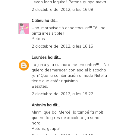
llevan loca loquita!! Petons guapa meva
2 d’octubre del 2012, a les 16:08
Catieu
ha dit...
Una improvisació espectacular!!! Té una
pinta irresisitible!!
Petons
2 d’octubre del 2012, a les 16:15
Lourdes
ha dit...
La jarra y la cuchara me encantan!!!.... No
quiero desmerecer con eso el bizcocho
¿eh? Que la combinación a modo Nutella
tiene que estár riquísimo.
Besotes.
2 d’octubre del 2012, a les 19:22
Anònim ha dit...
Mmm, que bo, Mercé. Jo també fa molt
que no faig res de xocolata. Ja seria
hora!
Petons, guapa!