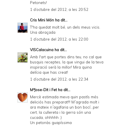
Petonets!
1 d’octubre del 2012, a les 20:52
Cris Mini Món
ha dit...
T'ha quedat molt bé, un dels meus vicis.
Una abraçada
1 d’octubre del 2012, a les 22:00
VISCalacuina
ha dit...
Amb l'art que portes dins teu, no cal que
busquis receptes, la que vingui de la teva
inspiració serà la millor! Mira quina
delícia que has creat!
1 d’octubre del 2012, a les 22:34
MªJose-Dit i Fet
ha dit...
Mercè estimada meva quin pastís més
deliciós has preparat!!! M´agrada molt i
ara mateix n´agafaria un bon bocí...per
cert, la cullereta i la gerra són una
cucada, ohhhhh ;)
Un petonàs guapíssima