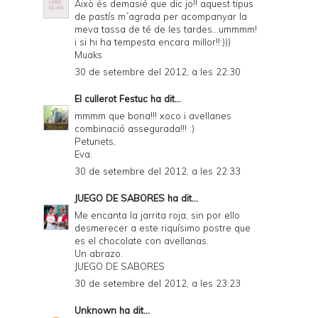
Això és demasié que dic jo!! aquest tipus
de pastís m´agrada per acompanyar la
i
meva tassa de té de les tardes...ummmm!
e
i si hi ha tempesta encara millor!!:)))
Muaks
n
30 de setembre del 2012, a les 22:30
d
El cullerot Festuc
ha dit...
l
mmmm que bona!!! xoco i avellanes
y
combinació assegurada!!! :)
Petunets,
a
Eva.
n
30 de setembre del 2012, a les 22:33
d
JUEGO DE SABORES
ha dit...
P
Me encanta la jarrita roja, sin por ello
desmerecer a este riquísimo postre que
D
es el chocolate con avellanas.
Un abrazo.
F
JUEGO DE SABORES
30 de setembre del 2012, a les 23:23
Unknown
ha dit...