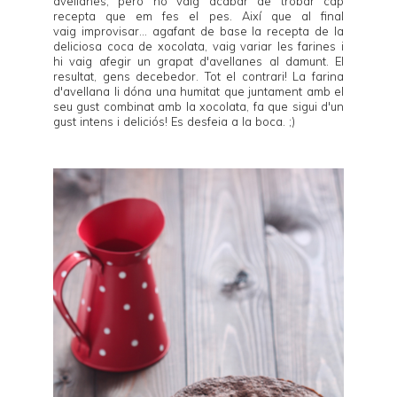
avellanes, però no vaig acabar de trobar cap
recepta que em fes el pes. Així que al final
vaig improvisar... agafant de base la recepta de la
deliciosa
coca de xocolata
, vaig variar les farines i
hi vaig afegir un grapat d'avellanes al damunt. El
resultat, gens decebedor. Tot el contrari! La farina
d'avellana li dóna una humitat que juntament amb el
seu gust combinat amb la xocolata, fa que sigui d'un
gust intens i deliciós! Es desfeia a la boca. ;)