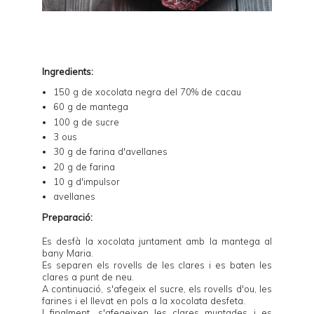
Ingredients:
150 g de xocolata negra del 70% de cacau
60 g de mantega
100 g de sucre
3 ous
30 g de farina d'avellanes
20 g de farina
10 g d'impulsor
avellanes
Preparació:
Es desfà la xocolata juntament amb la mantega al
bany Maria.
Es separen els rovells de les clares i es baten les
clares a punt de neu.
A continuació, s'afegeix el sucre, els rovells d'ou, les
farines i el llevat en pols a la xocolata desfeta.
I finalment, s'afegeixen les clares muntades i es