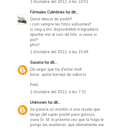
1 d’octubre del 2012, a les 22:51
Fórmules Culinàries
ha dit...
Quina delicia de pastís!!
i com sempre les fotos xulíssimes!!
si veig q tinc disponibilitat m'agradaria
apuntar-me al curs de foto, a veure si
puc!!
ptns!!
1 d’octubre del 2012, a les 23:49
Susana
ha dit...
De segur que ha d'estar molt
bona...quina barreja de sabors¡!
Petó
2 d’octubre del 2012, a les 7:31
Unknown
ha dit...
Se parece un montón a una receta que
tengo del super pastel para golosos,
osea Sr. M, la próxima vez que la haga le
pongo las avellanas, que ultimamente me