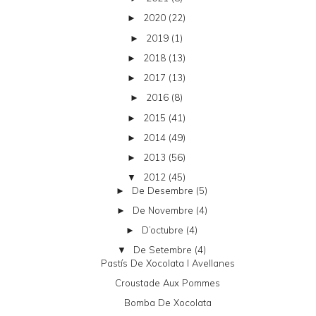
2020
(22)
►
2019
(1)
►
2018
(13)
►
2017
(13)
►
2016
(8)
►
2015
(41)
►
2014
(49)
►
2013
(56)
►
2012
(45)
▼
De Desembre
(5)
►
De Novembre
(4)
►
D’octubre
(4)
►
De Setembre
(4)
▼
Pastís De Xocolata I Avellanes
Croustade Aux Pommes
Bomba De Xocolata