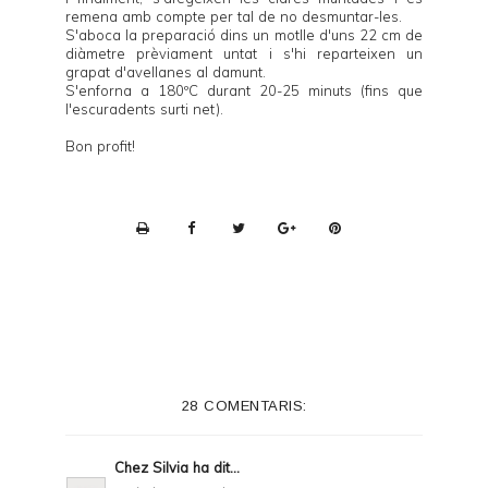
remena amb compte per tal de no desmuntar-les.
S'aboca la preparació dins un motlle d'uns 22 cm de
diàmetre prèviament untat i s'hi reparteixen un
grapat d'avellanes al damunt.
S'enforna a 180ºC durant 20-25 minuts (fins que
l'escuradents surti net).
Bon profit!
P
r
i
n
t
e
28 COMENTARIS:
r
F
Chez Silvia
ha dit...
r