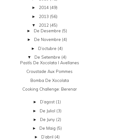
2014
(49)
►
2013
(56)
►
2012
(45)
▼
De Desembre
(5)
►
De Novembre
(4)
►
D’octubre
(4)
►
De Setembre
(4)
▼
Pastís De Xocolata I Avellanes
Croustade Aux Pommes
Bomba De Xocolata
Cooking Challenge: Berenar
D’agost
(1)
►
De Juliol
(3)
►
De Juny
(2)
►
De Maig
(5)
►
D’abril
(4)
►