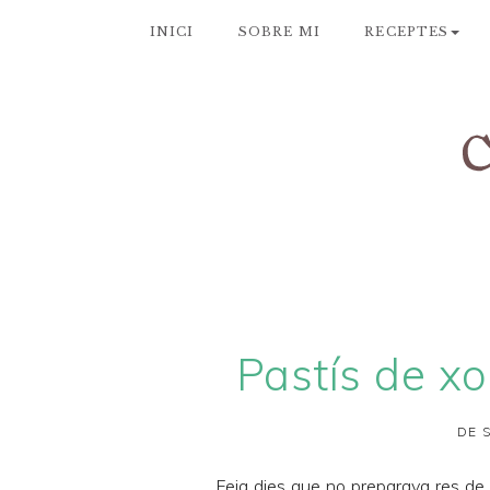
INICI
SOBRE MI
RECEPTES
Pastís de xo
DE 
Feia dies que no preparava res de xo