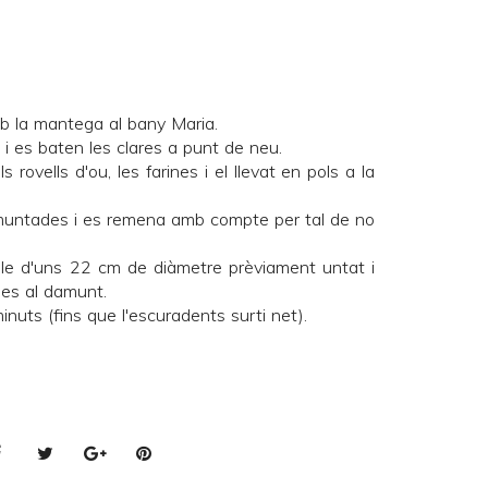
b la mantega al bany Maria.
s i es baten les clares a punt de neu.
s rovells d'ou, les farines i el llevat en pols a la
s muntades i es remena amb compte per tal de no
lle d'uns 22 cm de diàmetre prèviament untat i
nes al damunt.
uts (fins que l'escuradents surti net).