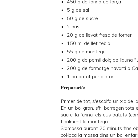
450 g de farina de força
5 g de sal
50 g de sucre
2 ous
20 g de llevat fresc de forner
150 ml de llet tèbia
55 g de mantega
200 g de pernil dolç de llauna "
200 g de formatge havarti o Ca
1 ou batut per pintar
Preparació:
Primer de tot, s'escalfa un xic de la l
En un bol gran, s'hi barregen tots el
sucre, la farina, els ous batuts (co
finalment la mantega.
S'amassa durant 20 minuts fins ob
col·loca la massa dins un bol enfa