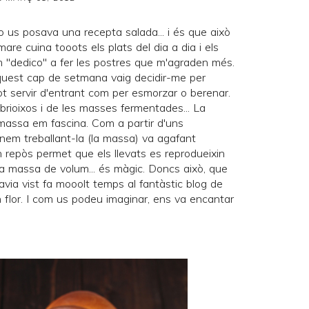
o us posava una recepta salada... i és que això
mare cuina tooots els plats del dia a dia i els
m "dedico" a fer les postres que m'agraden més.
, aquest cap de setmana vaig decidir-me per
ot servir d'entrant com per esmorzar o berenar.
brioixos i de les masses fermentades... La
massa em fascina. Com a partir d'uns
nem treballant-la (la massa) va agafant
en repòs permet que els llevats es reprodueixin
la massa de volum... és màgic. Doncs això, que
avia vist fa mooolt temps al fantàstic blog de
 flor
. I com us podeu imaginar, ens va encantar