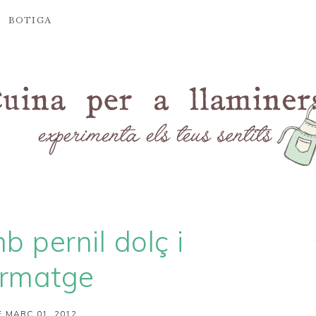
BOTIGA
b pernil dolç i
ormatge
 MARÇ 01, 2012