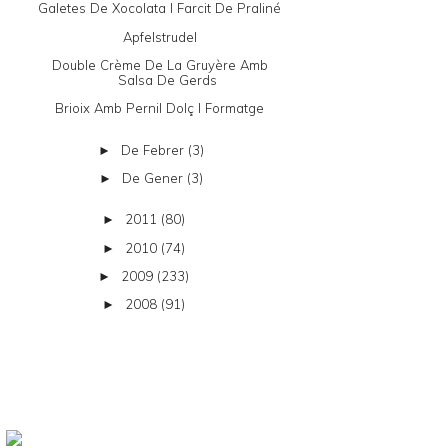
Galetes De Xocolata I Farcit De Praliné
Apfelstrudel
Double Crème De La Gruyère Amb
Salsa De Gerds
Brioix Amb Pernil Dolç I Formatge
De Febrer
(3)
►
De Gener
(3)
►
2011
(80)
►
2010
(74)
►
2009
(233)
►
2008
(91)
►