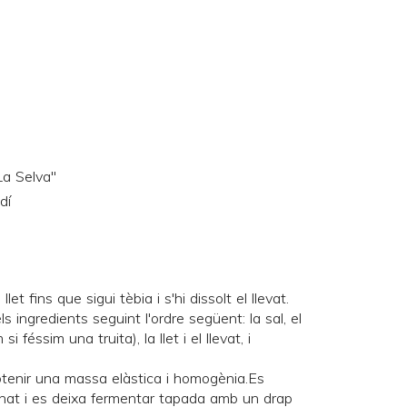
La Selva"
dí
let fins que sigui tèbia i s'hi dissolt el llevat.
s ingredients seguint l'ordre següent: la sal, el
m si
féssim
una truita), la llet i el llevat, i
tenir una massa elàstica i homogènia.Es
rinat i es deixa fermentar tapada amb un drap