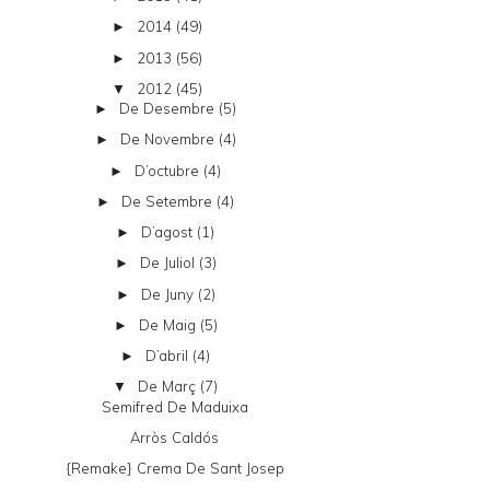
2014
(49)
►
2013
(56)
►
2012
(45)
▼
De Desembre
(5)
►
De Novembre
(4)
►
D’octubre
(4)
►
De Setembre
(4)
►
D’agost
(1)
►
De Juliol
(3)
►
De Juny
(2)
►
De Maig
(5)
►
D’abril
(4)
►
De Març
(7)
▼
Semifred De Maduixa
Arròs Caldós
{remake} Crema De Sant Josep