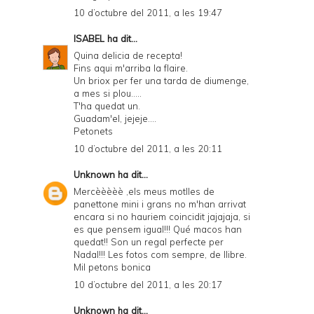
10 d’octubre del 2011, a les 19:47
ISABEL
ha dit...
Quina delicia de recepta!
Fins aqui m'arriba la flaire.
Un briox per fer una tarda de diumenge,
a mes si plou.....
T'ha quedat un.
Guadam'el, jejeje....
Petonets
10 d’octubre del 2011, a les 20:11
Unknown
ha dit...
Mercèèèèè ,els meus motlles de
panettone mini i grans no m'han arrivat
encara si no hauriem coincidit jajajaja, si
es que pensem igual!!! Qué macos han
quedat!! Son un regal perfecte per
Nadal!!! Les fotos com sempre, de llibre.
Mil petons bonica
10 d’octubre del 2011, a les 20:17
Unknown
ha dit...