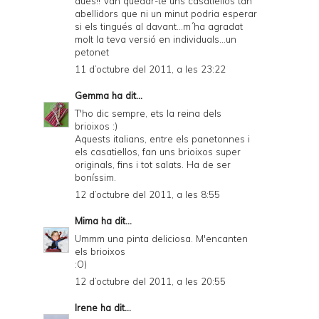
dues!! Van quedar-te uns casatiellos tan
abellidors que ni un minut podria esperar
si els tingués al davant...m´ha agradat
molt la teva versió en individuals...un
petonet
11 d’octubre del 2011, a les 23:22
Gemma
ha dit...
T'ho dic sempre, ets la reina dels
brioixos :)
Aquests italians, entre els panetonnes i
els casatiellos, fan uns brioixos super
originals, fins i tot salats. Ha de ser
boníssim.
12 d’octubre del 2011, a les 8:55
Mima
ha dit...
Ummm una pinta deliciosa. M'encanten
els brioixos
:O)
12 d’octubre del 2011, a les 20:55
Irene
ha dit...