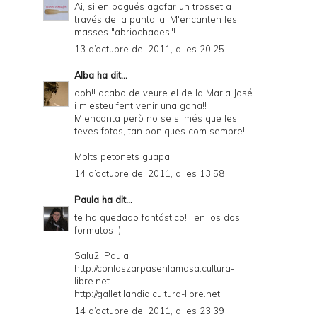
Ai, si en pogués agafar un trosset a
través de la pantalla! M'encanten les
masses "abriochades"!
13 d’octubre del 2011, a les 20:25
Alba
ha dit...
ooh!! acabo de veure el de la Maria José
i m'esteu fent venir una gana!!
M'encanta però no se si més que les
teves fotos, tan boniques com sempre!!
Molts petonets guapa!
14 d’octubre del 2011, a les 13:58
Paula
ha dit...
te ha quedado fantástico!!! en los dos
formatos ;)
Salu2, Paula
http://conlaszarpasenlamasa.cultura-
libre.net
http://galletilandia.cultura-libre.net
14 d’octubre del 2011, a les 23:39