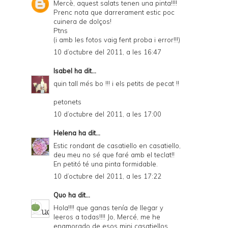
Mercè, aquest salats tenen una pinta!!!!
D
Prenc nota que darrerament estic poc
cuinera de dolços!
F
Ptns
(i amb les fotos vaig fent proba i error!!!)
10 d’octubre del 2011, a les 16:47
Isabel
ha dit...
quin tall més bo !!! i els petits de pecat !!
petonets
10 d’octubre del 2011, a les 17:00
Helena
ha dit...
Estic rondant de casatiello en casatiello,
deu meu no sé que faré amb el teclat!!
En petitó té una pinta formidable.
10 d’octubre del 2011, a les 17:22
Quo
ha dit...
Hola!!!! que ganas tenía de llegar y
leeros a todas!!!! Jo, Mercé, me he
enamorado de esos mini casatiellos....