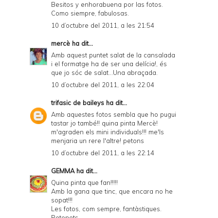
Besitos y enhorabuena por las fotos.
Como siempre, fabulosas.
10 d’octubre del 2011, a les 21:54
mercè
ha dit...
Amb aquest puntet salat de la cansalada
i el formatge ha de ser una delícia!, és
que jo sóc de salat...Una abraçada.
10 d’octubre del 2011, a les 22:04
trifasic de baileys
ha dit...
Amb aquestes fotos sembla que ho pugui
tastar jo també!! quina pinta Mercè!
m'agraden els mini individuals!!! me'ls
menjaria un rere l'altre! petons
10 d’octubre del 2011, a les 22:14
GEMMA
ha dit...
Quina pinta que fan!!!!!
Amb la gana que tinc, que encara no he
sopat!!!
Les fotos, com sempre, fantàstiques.
Petonets.