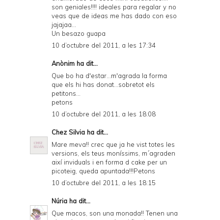
son geniales!!!! ideales para regalar y no
veas que de ideas me has dado con eso
jajajaa...
Un besazo guapa
10 d’octubre del 2011, a les 17:34
Anònim ha dit...
Que bo ha d'estar...m'agrada la forma
que els hi has donat...sobretot els
petitons...
petons
10 d’octubre del 2011, a les 18:08
Chez Silvia
ha dit...
Mare meva!! crec que ja he vist totes les
versions, els teus moníssims, m´agraden
així inviduals i en forma d cake per un
picoteig, queda apuntada!!!Petons
10 d’octubre del 2011, a les 18:15
Núria
ha dit...
Que macos, son una monada!! Tenen una