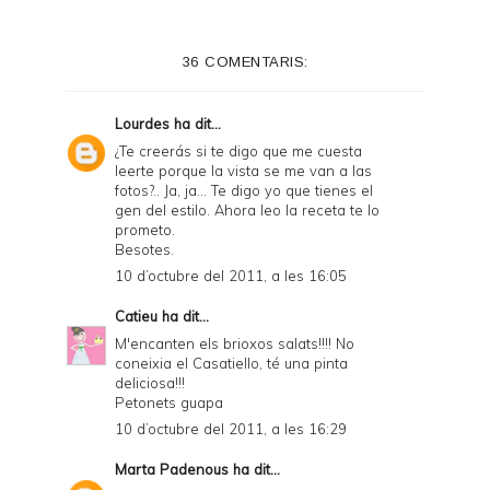
t
e
36 COMENTARIS:
r
F
Lourdes
ha dit...
r
¿Te creerás si te digo que me cuesta
leerte porque la vista se me van a las
i
fotos?.. Ja, ja... Te digo yo que tienes el
e
gen del estilo. Ahora leo la receta te lo
prometo.
n
Besotes.
d
10 d’octubre del 2011, a les 16:05
l
Catieu
ha dit...
y
M'encanten els brioxos salats!!!! No
coneixia el Casatiello, té una pinta
a
deliciosa!!!
Petonets guapa
n
10 d’octubre del 2011, a les 16:29
d
Marta Padenous
ha dit...
P