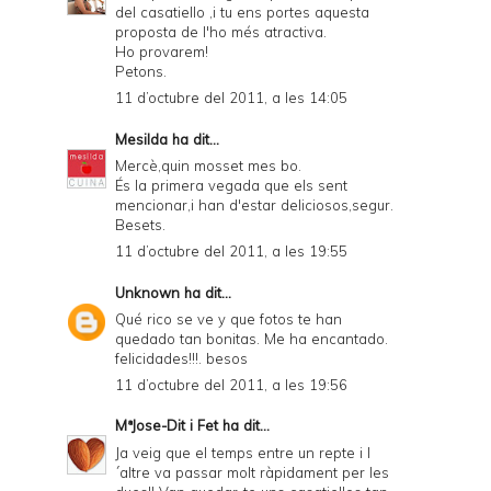
del casatiello ,i tu ens portes aquesta
proposta de l'ho més atractiva.
Ho provarem!
Petons.
11 d’octubre del 2011, a les 14:05
Mesilda
ha dit...
Mercè,quin mosset mes bo.
És la primera vegada que els sent
mencionar,i han d'estar deliciosos,segur.
Besets.
11 d’octubre del 2011, a les 19:55
Unknown
ha dit...
Qué rico se ve y que fotos te han
quedado tan bonitas. Me ha encantado.
felicidades!!!. besos
11 d’octubre del 2011, a les 19:56
MªJose-Dit i Fet
ha dit...
Ja veig que el temps entre un repte i l
´altre va passar molt ràpidament per les