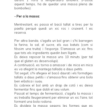
durant 1 hora a temperatura ambient. (Passat
aquest temps, ha de quedar una massa plena de
bombolles).
- Per a la massa:
Mentrestant, es passa el bacó tallat a tires per la
paella perquè quedi un xic ros i cruixent. I es
reserva.
Per altra banda, s'agafa un bol gran i s'hi barregen
la farina, la sal, el sucre, els ous batuts (com si
féssim una truita) i l'esponja. S'amassa un xic fins
que tots els ingredients quedin ben lligats.
Es deixa reposar la massa uns 10 minuts (per tal
que el gluten es desenvolupi).
A continuació, es torna a amassar i de mica en mica
es va afegint la mantega tallada a daus petits.
Tot seguit, s'hi afegeix el bacó daurat i els formatges
tallats a daus petits i s'amassa fins obtenir una bola
ben elàstica i suau.
Es cobreix el bol amb un drap de cotó i es deixa
fermentar fins que dobli el seu volum.
Passat el temps de fermentació, s'agafa la massa i
es treballa lleugerament per eliminar un xic l'aire, tot
formant una bola rodona.
Es divideix la massa segons les formes que es