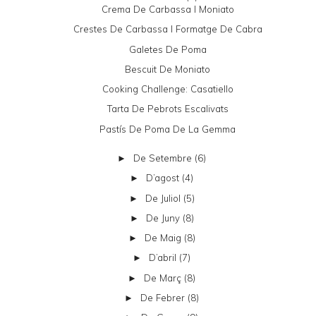
Crema De Carbassa I Moniato
Crestes De Carbassa I Formatge De Cabra
Galetes De Poma
Bescuit De Moniato
Cooking Challenge: Casatiello
Tarta De Pebrots Escalivats
Pastís De Poma De La Gemma
De Setembre
(6)
►
D’agost
(4)
►
De Juliol
(5)
►
De Juny
(8)
►
De Maig
(8)
►
D’abril
(7)
►
De Març
(8)
►
De Febrer
(8)
►