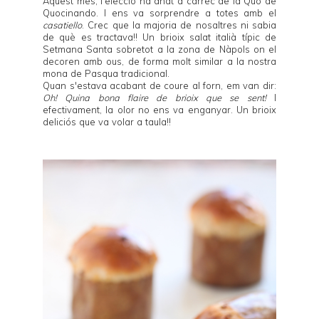
Aquest mes, l'elecció ha anat a càrrec de la Quo de
Quocinando
. I ens va sorprendre a totes amb el
casatiello
. Crec que la majoria de nosaltres ni sabia
de què es tractava!! Un brioix salat italià típic de
Setmana Santa sobretot a la zona de Nàpols on el
decoren amb ous, de forma molt similar a la nostra
mona de Pasqua tradicional
.
Quan s'estava acabant de coure al forn, em van dir:
Oh! Quina bona flaire de brioix que se sent!
I
efectivament, la olor no ens va enganyar. Un brioix
deliciós que va volar a taula!!