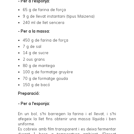
- Per a l'esponja:
65 g de farina de força
9 g de llevat instantani (tipus Maizena)
240 ml de llet sencera
- Per a la massa:
450 g de farina de força
7 g de sal
14 g de sucre
2 ous grans
80 g de mantega
100 g de formatge gruyère
70 g de formatge gouda
150 g de bacó
Preparació:
- Per a l'esponja:
En un bol, s'hi barregen la farina i el llevat, i s'hi
afegeix la llet fins obtenir una massa líquida i ben
uniforme.
Es cobreix amb film transparent i es deixa fermentar