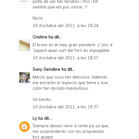
pinta de ser tan tendres i fins i tot
sembla que els puc olorar...!!
Núria
10 d’octubre del 2011, a les 18:24
Cristina
ha dit...
El brioix és el meu gran pendent...L´olor d
´aquest quan surt del forn és impagable.
10 d’octubre del 2011, a les 18:27
Suny Senabre
ha dit...
Mercè que cosa tan deliciosa, Además
me encanta el aspecto que tiene y ese
color tan dorado maravilloso.
Un besito,
10 d’octubre del 2011, a les 19:37
Ly
ha dit...
Siempre deseo venir a verte pq se que
me sorprenderás con tus propuestas.
bss guapa