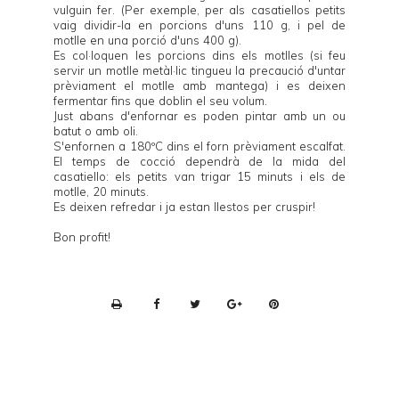
vulguin fer. (Per exemple, per als casatiellos petits
vaig dividir-la en porcions d'uns 110 g, i pel de
motlle en una porció d'uns 400 g).
Es col·loquen les porcions dins els motlles (si feu
servir un motlle metàl·lic tingueu la precaució d'untar
prèviament el motlle amb mantega) i es deixen
fermentar fins que doblin el seu volum.
Just abans d'enfornar es poden pintar amb un ou
batut o amb oli.
S'enfornen a 180ºC dins el forn prèviament escalfat.
El temps de cocció dependrà de la mida del
casatiello: els petits van trigar 15 minuts i els de
motlle, 20 minuts.
Es deixen refredar i ja estan llestos per cruspir!
Bon profit!
P
r
i
n