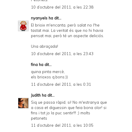
10 d’octubre del 2011, a les 22:38
nyanyels
ha dit...
El brioix m'encanta, però salat no l'he
tastat mai. La veritat és que no hi havia
pensat mai, però té un aspecte deliciós.
Una abraçada!
10 d’octubre del 2011, a les 23:43
fina ha dit...
quina pinta mercè,
els brioxos q.bons:))
11 d’octubre del 2011, a les 0:31
Judith
ha dit...
Siq ue passa ràpid, si! No m'estranya que
a casa et diguessin que feia bona olor! si
fins i tot jo la puc sentir!!! ;) molts
petonets
11 d’octubre del 2011, a les 10:05