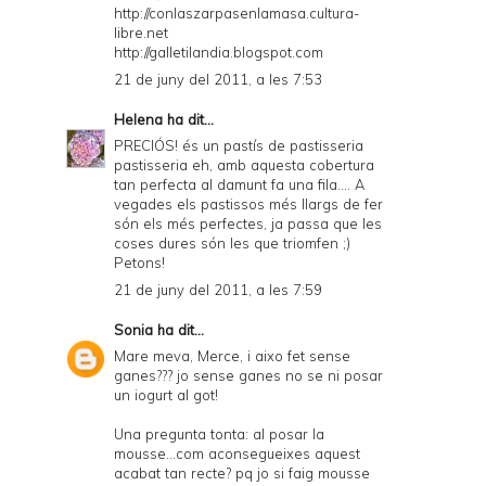
http://conlaszarpasenlamasa.cultura-
libre.net
http://galletilandia.blogspot.com
21 de juny del 2011, a les 7:53
Helena
ha dit...
PRECIÓS! és un pastís de pastisseria
pastisseria eh, amb aquesta cobertura
tan perfecta al damunt fa una fila.... A
vegades els pastissos més llargs de fer
són els més perfectes, ja passa que les
coses dures són les que triomfen ;)
Petons!
21 de juny del 2011, a les 7:59
Sonia
ha dit...
Mare meva, Merce, i aixo fet sense
ganes??? jo sense ganes no se ni posar
un iogurt al got!
Una pregunta tonta: al posar la
mousse...com aconsegueixes aquest
acabat tan recte? pq jo si faig mousse