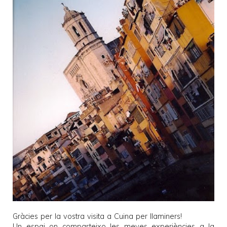
Gràcies per la vostra visita a
Cuina per llaminers
!
Un espai on comparteixo les meves experiències a la