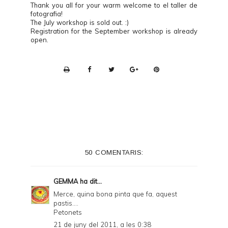
Thank you all for your warm welcome to el taller de
fotografia!
The July workshop is sold out. :)
Registration for the September workshop is already
open.
P
r
i
n
t
e
50 COMENTARIS:
r
F
GEMMA
ha dit...
r
Merce, quina bona pinta que fa, aquest
pastis....
i
Petonets
e
21 de juny del 2011, a les 0:38