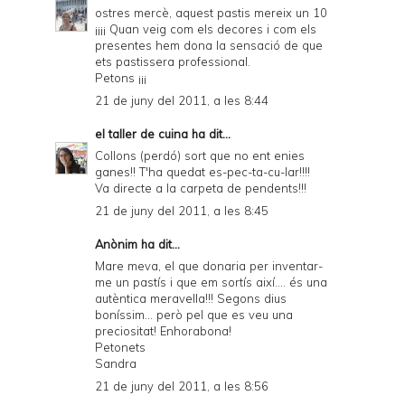
ostres mercè, aquest pastis mereix un 10
¡¡¡¡ Quan veig com els decores i com els
presentes hem dona la sensació de que
ets pastissera professional.
Petons ¡¡¡
21 de juny del 2011, a les 8:44
el taller de cuina
ha dit...
Collons (perdó) sort que no ent enies
ganes!! T'ha quedat es-pec-ta-cu-lar!!!!
Va directe a la carpeta de pendents!!!
21 de juny del 2011, a les 8:45
Anònim ha dit...
Mare meva, el que donaria per inventar-
me un pastís i que em sortís així.... és una
autèntica meravella!!! Segons dius
boníssim... però pel que es veu una
preciositat! Enhorabona!
Petonets
Sandra
21 de juny del 2011, a les 8:56