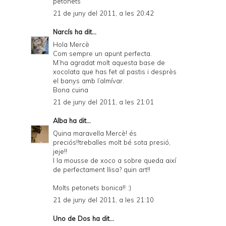
petonets
21 de juny del 2011, a les 20:42
Narcís
ha dit...
Hola Mercè
Com sempre un apunt perfecta.
M’ha agradat molt aquesta base de
xocolata que has fet al pastis i desprès
el banys amb l’almívar.
Bona cuina
21 de juny del 2011, a les 21:01
Alba
ha dit...
Quina maravella Mercè! és
preciós!!treballes molt bé sota presió,
jeje!!
I la mousse de xoco a sobre queda així
de perfectament llisa? quin art!!
Molts petonets bonica!! :)
21 de juny del 2011, a les 21:10
Uno de Dos
ha dit...