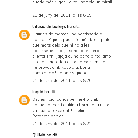
queda més rugos i el teu sembla un mirall
!
21 de juny del 2011, a les 8:19
trifasic de baileys
ha dit...
Hauries de montar una pastisseria a
domicili. Aquest pastís fa més bona pinta
que molts dels que hi ha a les
pastisseries. Ep, jo seria la primera
clienta ehh!! jajaja quina bona pinta, amb
el que m'agraden els albercocs, mai els
he provat amb xocolata, bona
combinació!! petonets guapa
21 de juny del 2011, a les 8:20
Ingrid
ha dit...
Ostres noia! doncs per fer-ho amb
poques ganes i a última hora de la nit, et
va quedar excelent!!! sublim!
Petonets bonica
21 de juny del 2011, a les 8:22
QUIMA
ha dit...