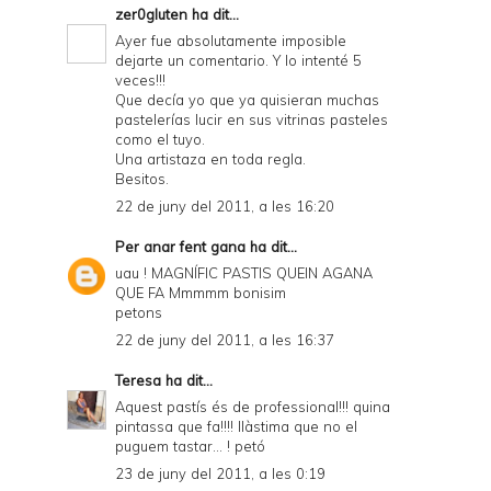
zer0gluten
ha dit...
Ayer fue absolutamente imposible
dejarte un comentario. Y lo intenté 5
veces!!!
Que decía yo que ya quisieran muchas
pastelerías lucir en sus vitrinas pasteles
como el tuyo.
Una artistaza en toda regla.
Besitos.
22 de juny del 2011, a les 16:20
Per anar fent gana
ha dit...
uau ! MAGNÍFIC PASTIS QUEIN AGANA
QUE FA Mmmmm bonisim
petons
22 de juny del 2011, a les 16:37
Teresa
ha dit...
Aquest pastís és de professional!!! quina
pintassa que fa!!!! llàstima que no el
puguem tastar... ! petó
23 de juny del 2011, a les 0:19