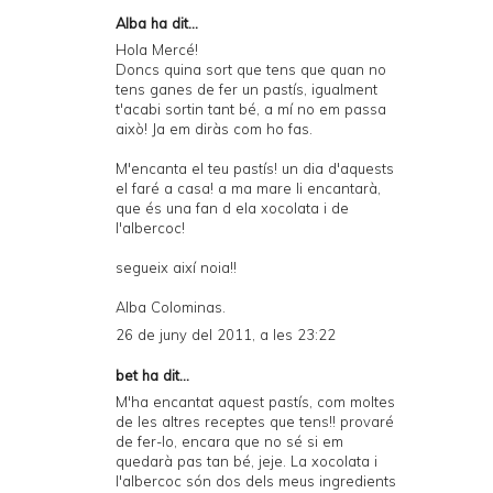
Alba
ha dit...
Hola Mercé!
Doncs quina sort que tens que quan no
tens ganes de fer un pastís, igualment
t'acabi sortin tant bé, a mí no em passa
això! Ja em diràs com ho fas.
M'encanta el teu pastís! un dia d'aquests
el faré a casa! a ma mare li encantarà,
que és una fan d ela xocolata i de
l'albercoc!
segueix així noia!!
Alba Colominas.
26 de juny del 2011, a les 23:22
bet
ha dit...
M'ha encantat aquest pastís, com moltes
de les altres receptes que tens!! provaré
de fer-lo, encara que no sé si em
quedarà pas tan bé, jeje. La xocolata i
l'albercoc són dos dels meus ingredients