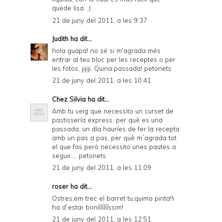
quede lisa. ;)
21 de juny del 2011, a les 9:37
Judith
ha dit...
hola guapa! no sé si m'agrada més
entrar al teu bloc per les receptes o per
les fotos, jijiji. Quina passada! petonets
21 de juny del 2011, a les 10:41
Chez Silvia
ha dit...
Amb tu veig que necessito un curset de
pastissería express, per què es una
passada, un día hauríes de fer la recepta
amb un pas a pas, per què m´agrada tot
el que fas però necessito unes pautes a
seguir.... petonets
21 de juny del 2011, a les 11:09
roser ha dit...
Ostres,em trec el barret tu,quima pinta!!i
ha d`estar boníííííííssim!
21 de juny del 2011, a les 12:51