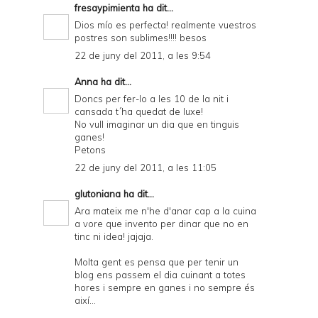
fresaypimienta
ha dit...
Dios mío es perfecta! realmente vuestros
postres son sublimes!!!! besos
22 de juny del 2011, a les 9:54
Anna
ha dit...
Doncs per fer-lo a les 10 de la nit i
cansada t´ha quedat de luxe!
No vull imaginar un dia que en tinguis
ganes!
Petons
22 de juny del 2011, a les 11:05
glutoniana
ha dit...
Ara mateix me n'he d'anar cap a la cuina
a vore que invento per dinar que no en
tinc ni idea! jajaja.
Molta gent es pensa que per tenir un
blog ens passem el dia cuinant a totes
hores i sempre en ganes i no sempre és
així...