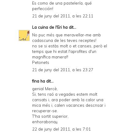
Es como de una pastelería, qué
perfección!
21 de juny del 2011, a les 22:11
La cuina de l'Eri
ha dit...
No puc més que meravellar-me amb
cadascuna de les teves receptes!
no se si estàs molt o et canses, però el
temps que hi estat l'aprofites d'un
magnífica manera!!
Petonets
21 de juny del 2011, a les 23:27
fina ha dit...
genial Mercè,
Si, tens raó a vegades estem molt
cansats i, ara poder amb la calor una
mica més i, calen vacances descnsar i
recuperar-se.
T'ha sortit superior,
enhorabona¡¡
22 de juny del 2011, a les 7:01