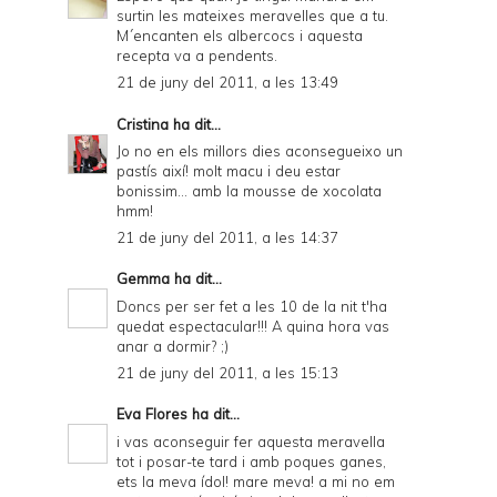
surtin les mateixes meravelles que a tu.
M´encanten els albercocs i aquesta
recepta va a pendents.
21 de juny del 2011, a les 13:49
Cristina
ha dit...
Jo no en els millors dies aconsegueixo un
pastís així! molt macu i deu estar
bonissim... amb la mousse de xocolata
hmm!
21 de juny del 2011, a les 14:37
Gemma
ha dit...
Doncs per ser fet a les 10 de la nit t'ha
quedat espectacular!!! A quina hora vas
anar a dormir? ;)
21 de juny del 2011, a les 15:13
Eva Flores
ha dit...
i vas aconseguir fer aquesta meravella
tot i posar-te tard i amb poques ganes,
ets la meva ídol! mare meva! a mi no em