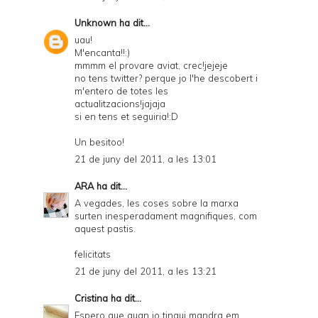
Unknown
ha dit...
uau!
M'encanta!!:)
mmmm el provare aviat, crec!jejeje
no tens twitter? perque jo l'he descobert i
m'entero de totes les
actualitzacions!jajaja
si en tens et seguiria!:D
Un besitoo!
21 de juny del 2011, a les 13:01
ARA
ha dit...
A vegades, les coses sobre la marxa
surten inesperadament magnifiques, com
aquest pastis.
felicitats
21 de juny del 2011, a les 13:21
Cristina
ha dit...
Espero que quan jo tingui mandra em