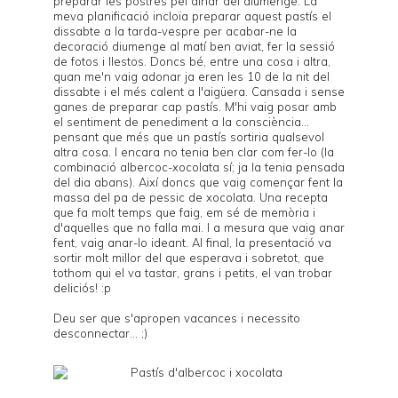
preparar les postres pel dinar del diumenge. La
meva planificació incloïa preparar aquest pastís el
dissabte a la tarda-vespre per acabar-ne la
decoració diumenge al matí ben aviat, fer la sessió
de fotos i llestos. Doncs bé, entre una cosa i altra,
quan me'n vaig adonar ja eren les 10 de la nit del
dissabte i el més calent a l'aigüera. Cansada i sense
ganes de preparar cap pastís. M'hi vaig posar amb
el sentiment de penediment a la consciència...
pensant que més que un pastís sortiria qualsevol
altra cosa. I encara no tenia ben clar com fer-lo (la
combinació albercoc-xocolata sí; ja la tenia pensada
del dia abans). Així doncs que vaig començar fent la
massa del pa de pessic de xocolata. Una recepta
que fa molt temps que faig, em sé de memòria i
d'aquelles que no falla mai. I a mesura que vaig anar
fent, vaig anar-lo ideant. Al final, la presentació va
sortir molt millor del que esperava i sobretot, que
tothom qui el va tastar, grans i petits, el van trobar
deliciós! :p
Deu ser que s'apropen vacances i necessito
desconnectar... ;)