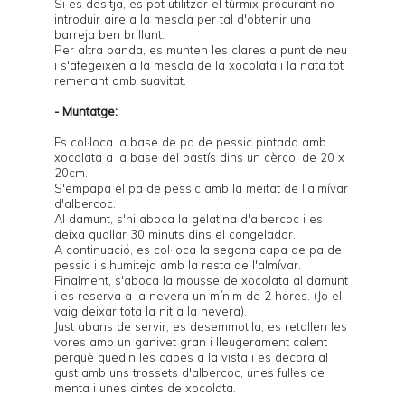
Si es desitja, es pot utilitzar el túrmix procurant no
introduir aire a la mescla per tal d'obtenir una
barreja ben brillant.
Per altra banda, es munten les clares a punt de neu
i s'afegeixen a la mescla de la xocolata i la nata tot
remenant amb suavitat.
- Muntatge:
Es col·loca la base de pa de pessic pintada amb
xocolata a la base del pastís dins un cèrcol de 20 x
20cm.
S'empapa el pa de pessic amb la meitat de l'almívar
d'albercoc.
Al damunt, s'hi aboca la gelatina d'albercoc i es
deixa quallar 30 minuts dins el congelador.
A continuació, es col·loca la segona capa de pa de
pessic i s'humiteja amb la resta de l'almívar.
Finalment, s'aboca la mousse de xocolata al damunt
i es reserva a la nevera un mínim de 2 hores. (Jo el
vaig deixar tota la nit a la nevera).
Just abans de servir, es desemmotlla, es retallen les
vores amb un ganivet gran i lleugerament calent
perquè quedin les capes a la vista i es decora al
gust amb uns trossets d'albercoc, unes fulles de
menta i unes cintes de xocolata.