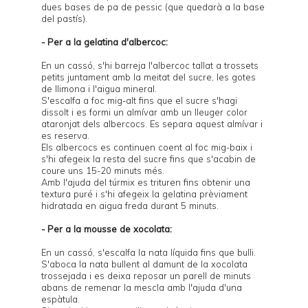
dues bases de pa de pessic (que quedarà a la base
del pastís).
- Per a la gelatina d'albercoc:
En un cassó, s'hi barreja l'albercoc tallat a trossets
petits juntament amb la meitat del sucre, les gotes
de llimona i l'aigua mineral.
S'escalfa a foc mig-alt fins que el sucre s'hagi
dissolt i es formi un almívar amb un lleuger color
ataronjat dels albercocs. Es separa aquest almívar i
es reserva.
Els albercocs es continuen coent al foc mig-baix i
s'hi afegeix la resta del sucre fins que s'acabin de
coure uns 15-20 minuts més.
Amb l'ajuda del túrmix es trituren fins obtenir una
textura puré i s'hi afegeix la gelatina prèviament
hidratada en aigua freda durant 5 minuts.
- Per a la mousse de xocolata:
En un cassó, s'escalfa la nata líquida fins que bulli.
S'aboca la nata bullent al damunt de la xocolata
trossejada i es deixa reposar un parell de minuts
abans de remenar la mescla amb l'ajuda d'una
espàtula.