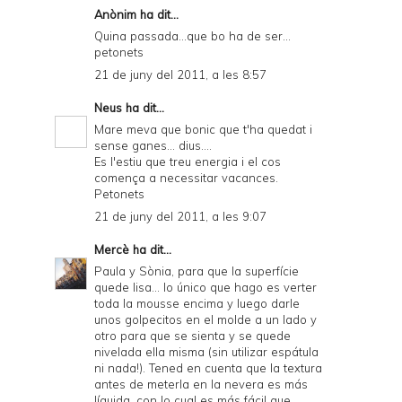
Anònim ha dit...
Quina passada...que bo ha de ser...
petonets
21 de juny del 2011, a les 8:57
Neus
ha dit...
Mare meva que bonic que t'ha quedat i
sense ganes... dius....
Es l'estiu que treu energia i el cos
comença a necessitar vacances.
Petonets
21 de juny del 2011, a les 9:07
Mercè
ha dit...
Paula y Sònia, para que la superfície
quede lisa... lo único que hago es verter
toda la mousse encima y luego darle
unos golpecitos en el molde a un lado y
otro para que se sienta y se quede
nivelada ella misma (sin utilizar espátula
ni nada!). Tened en cuenta que la textura
antes de meterla en la nevera es más
líquida, con lo cual es más fácil que