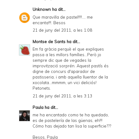
n
Unknown
ha dit...
d
Que maravilla de pastel!!!!.... me
encanta!!!. Besos
l
21 de juny del 2011, a les 1:08
y
Montse de Sants
ha dit...
a
Em fa gràcia perquè el que expliques
n
passa a les millors famílies...Però jo
sempre dic que de vegades la
d
improvització sorprén. Aquest pastís és
P
digne de concurs d'aparador de
pastisseria, i amb aquella lluentor de la
D
xocolata...mmmm, un vici deliciós!
Petonets.
F
21 de juny del 2011, a les 3:13
Paula
ha dit...
me ha encantado como te ha quedado,
es de pastelería de las güenas, eh!!!
Cómo has dejado tan lisa la superficie???
Besos, Paula