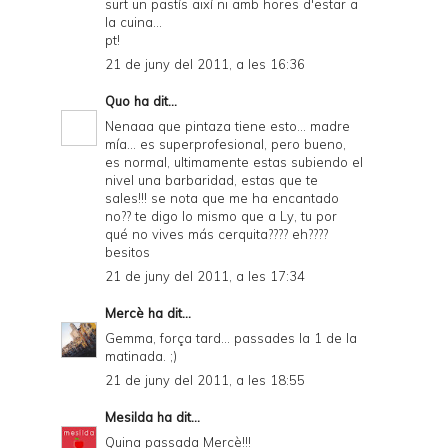
surt un pastís així ni amb hores d'estar a
la cuina...
pt!
21 de juny del 2011, a les 16:36
Quo
ha dit...
Nenaaa que pintaza tiene esto... madre
mía... es superprofesional, pero bueno,
es normal, ultimamente estas subiendo el
nivel una barbaridad, estas que te
sales!!! se nota que me ha encantado
no?? te digo lo mismo que a Ly, tu por
qué no vives más cerquita???? eh????
besitos
21 de juny del 2011, a les 17:34
Mercè
ha dit...
Gemma, força tard... passades la 1 de la
matinada. ;)
21 de juny del 2011, a les 18:55
Mesilda
ha dit...
Quina passada Mercè!!!