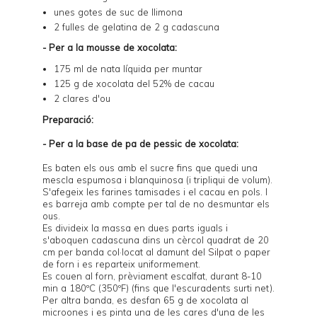
unes gotes de suc de llimona
2 fulles de gelatina de 2 g cadascuna
- Per a la mousse de xocolata:
175 ml de nata líquida per muntar
125 g de xocolata del 52% de cacau
2 clares d'ou
Preparació:
- Per a la base de pa de pessic de xocolata:
Es baten els ous amb el sucre fins que quedi una
mescla espumosa i blanquinosa (i tripliqui de volum).
S'afegeix les farines tamisades i el cacau en pols. I
es barreja amb compte per tal de no desmuntar els
ous.
Es divideix la massa en dues parts iguals i
s'aboquen cadascuna dins un cèrcol quadrat de 20
cm per banda col·locat al damunt del
Silpat
o paper
de forn i es reparteix uniformement.
Es couen al forn, prèviament escalfat, durant 8-10
min a 180ºC (350ºF) (fins que l'escuradents surti net).
Per altra banda, es desfan 65 g de xocolata al
microones i es pinta una de les cares d'una de les