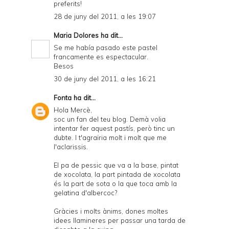
preferits!
28 de juny del 2011, a les 19:07
Maria Dolores
ha dit...
Se me había pasado este pastel
francamente es espectacular.
Besos
30 de juny del 2011, a les 16:21
Fonta
ha dit...
Hola Mercè,
soc un fan del teu blog. Demà volia
intentar fer aquest pastís, però tinc un
dubte. I t'agraïria molt i molt que me
l'aclarissis.
El pa de pessic que va a la base, pintat
de xocolata, la part pintada de xocolata
és la part de sota o la que toca amb la
gelatina d'albercoc?
Gràcies i molts ànims, dones moltes
idees llamineres per passar una tarda de