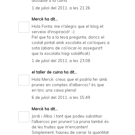
dissabte a la cuina.
1 de juliol del 2011, a les 21:26
Mercè
ha dit...
Hola Fonta, me n'alegro que el blog et
serveixi d'inspiració! :-)
Pel que fa a la teva pregunta, doncs el
costat pintat amb xocolata el col·loques a
sota (abans de col·locar-lo assegura't
que la xocolata hagi solidificat).
1 de juliol del 2011, a les 23:08
el taller de cuina
ha dit...
Hola Mercè, creus que el podría fer amb
prunes en comptes d'albercoc? és que
en tinc una caixa plena!
6 de juliol del 2011, a les 15:49
Mercè
ha dit...
Jordi i Alba, i tant que podeu substituir
l'albercoc per prunes! La pruna també és
de les fruites que m'encanten!
Simplement, haureu de variar la quantitat