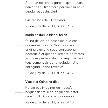
Sort que no tenies ganes i que ho vas
deixar per última hora perquè filla et va
quedar espectacular!
Las recetas de Glutoniana
22 de juny del 2011, a les 12:32
maria cosbel la bisbal
ha dit...
Quina delicia de pastissos que ens
presentes ,són de l'ho més creatius i
originals amb la seva corresponen
decoració et queden sempre perfectes
,un plaer per la vista i de segur per els
teus començals per el paladar .Una
abraçada i bona revetlla!
22 de juny del 2011, a les 14:02
Visc a la Cuina
ha dit...
No em puc imaginar quin pastís
haguessis fet si no haguessis estat
cansada!!! Quina cosaaaaaaaaa!
22 de juny del 2011, a les 14:48