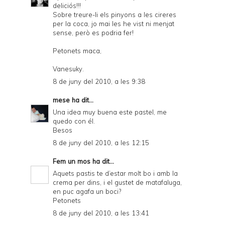
deliciós!!!
Sobre treure-li els pinyons a les cireres
per la coca, jo mai les he vist ni menjat
sense, però es podria fer!
Petonets maca,
Vanesuky.
8 de juny del 2010, a les 9:38
mese
ha dit...
Una idea muy buena este pastel, me
quedo con él.
Besos
8 de juny del 2010, a les 12:15
Fem un mos
ha dit...
Aquets pastis te d’estar molt bo i amb la
crema per dins, i el gustet de matafaluga,
en puc agafa un boci?
Petonets
8 de juny del 2010, a les 13:41