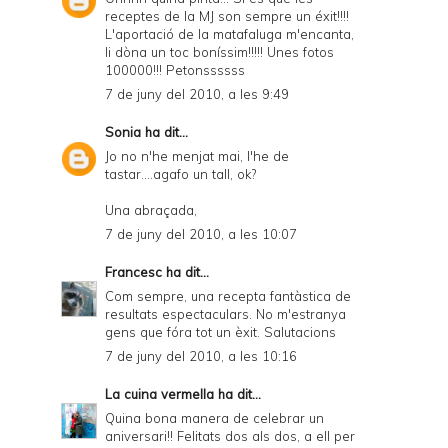
receptes de la MJ son sempre un éxit!!!!
L'aportació de la matafaluga m'encanta,
li dòna un toc boníssim!!!!! Unes fotos
100000!!! Petonssssss
7 de juny del 2010, a les 9:49
Sonia
ha dit...
Jo no n'he menjat mai, l'he de
tastar....agafo un tall, ok?
Una abraçada,
7 de juny del 2010, a les 10:07
Francesc
ha dit...
Com sempre, una recepta fantàstica de
resultats espectaculars. No m'estranya
gens que fóra tot un èxit. Salutacions
7 de juny del 2010, a les 10:16
La cuina vermella
ha dit...
Quina bona manera de celebrar un
aniversari!! Felitats dos als dos, a ell per