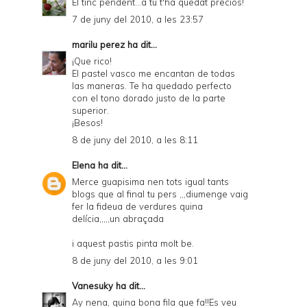
El tinc pendent...a tu t'ha quedat preciós!
7 de juny del 2010, a les 23:57
marilu perez
ha dit...
¡Que rico!
El pastel vasco me encantan de todas
las maneras. Te ha quedado perfecto
con el tono dorado justo de la parte
superior.
¡Besos!
8 de juny del 2010, a les 8:11
Elena
ha dit...
Merce guapisima nen tots igual tants
blogs que al final tu pers ,,,diumenge vaig
fer la fideua de verdures quina
delícia,,,,,un abraçada
i aquest pastis pinta molt be.
8 de juny del 2010, a les 9:01
Vanesuky
ha dit...
Ay nena, quina bona fila que fa!!Es veu