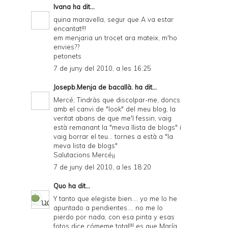
Ivana
ha dit...
quina maravella, segur que A va estar
encantat!!!
em menjaria un trocet ara mateix, m'ho
envies??
petonets
7 de juny del 2010, a les 16:25
Josepb.Menja de bacallà.
ha dit...
Mercé; Tindràs que discolpar-me, doncs
amb el canvi de "look" del meu blog, la
veritat abans de que me'l fessin, vaig
està remanant la "meva llista de blogs" i
vaig borrar el teu... tornes a està a "la
meva lista de blogs"
Salutacions Mercé¡¡
7 de juny del 2010, a les 18:20
Quo
ha dit...
Y tanto que elegiste bien.... yo me lo he
apuntado a pendientes.... no me lo
pierdo por nada, con esa pinta y esas
fotos dice cómeme total!!! es que María