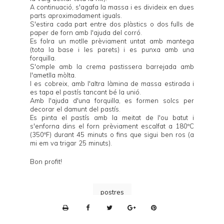
A continuació, s'agafa la massa i es divideix en dues
parts aproximadament iguals.
S'estira cada part entre dos plàstics o dos fulls de
paper de forn amb l'ajuda del corró.
Es folra un motlle prèviament untat amb mantega
(tota la base i les parets) i es punxa amb una
forquilla.
S'omple amb la crema pastissera barrejada amb
l'ametlla mòlta.
I es cobreix, amb l'altra làmina de massa estirada i
es tapa el pastís tancant bé la unió.
Amb l'ajuda d'una forquilla, es formen solcs per
decorar el damunt del pastís.
Es pinta el pastís amb la meitat de l'ou batut i
s'enforna dins el forn prèviament escalfat a 180ºC
(350ºF) durant 45 minuts o fins que sigui ben ros (a
mi em va trigar 25 minuts).
Bon profit!
postres
P
r