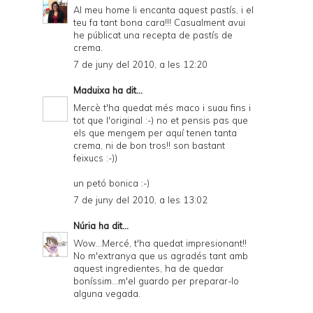
Al meu home li encanta aquest pastís, i el
teu fa tant bona cara!!! Casualment avui
he públicat una recepta de pastís de
crema.
7 de juny del 2010, a les 12:20
Maduixa
ha dit...
Mercè t'ha quedat més maco i suau fins i
tot que l'original :-) no et pensis pas que
els que mengem per aquí tenen tanta
crema, ni de bon tros!! son bastant
feixucs :-))
un petó bonica :-)
7 de juny del 2010, a les 13:02
Núria
ha dit...
Wow...Mercé, t'ha quedat impresionant!!
No m'extranya que us agradés tant amb
aquest ingredientes, ha de quedar
boníssim...m'el guardo per preparar-lo
alguna vegada.