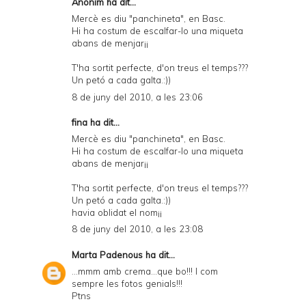
Anònim ha dit...
Mercè es diu "panchineta", en Basc.
Hi ha costum de escalfar-lo una miqueta
abans de menjar¡¡
T'ha sortit perfecte, d'on treus el temps???
Un petó a cada galta.:))
8 de juny del 2010, a les 23:06
fina ha dit...
Mercè es diu "panchineta", en Basc.
Hi ha costum de escalfar-lo una miqueta
abans de menjar¡¡
T'ha sortit perfecte, d'on treus el temps???
Un petó a cada galta.:))
havia oblidat el nom¡¡
8 de juny del 2010, a les 23:08
Marta Padenous
ha dit...
...mmm amb crema...que bo!!! I com
sempre les fotos genials!!!
Ptns