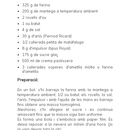
325 g de farina
200 g de mantega a temperatura ambient
2 rovells d'ou
1 ou batut
4 g de sal
30 g d'anís (Pernod Ricard)
1/2 cullerada petita de matafaluga
8 g d'impulsor (tipus Royal)
175 g de sucre glaç
500 ml de
crema pastissera
3 cullerades soperes d'ametlla mòlta o farina
d'ametlla
Preparació:
En un bol, s'hi barreja la farina amb la mantega a
temperatura ambient, 1/2 ou batut, els rovells, la sal,
l'anís, l'impulsor i amb l'ajuda de les mans es barreja
fins obtenir una massa homogènia.
Aleshores, s'hi afegeix el sucre i es continua
amassant fins que la massa sigui ben uniforme.
Es forma una bola i s'embolica amb paper film. Es
deixa reposar a la nevera un mínim d'una hora. (Jo
la vaig deixar tota la nit).