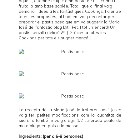
aquest
, o també el típic amb
pasta de full, crema i
fruita
, o amb
base sablée
. Total, que al final vaig
demanar idees a les fantàstiques
Cookings
. I d'entre
totes les propostes, al final em vaig decantar per
preparar el pastís basc que em va suggerir la Maria
José del fantàstic blog
Dit i Fet
. I tot un encert!! Un
pastís senzill i deliciós!!! :) Gràcies a totes les
Cookings per tots els suggeriments! :)
La recepta de la Maria José, la trobareu
aquí
. Jo en
vaig fer petites modificacions com la quantitat de
sucre, o també hi vaig afegir 1/2 cullerada petita de
matafaluga en pols a la massa.
Ingredients: (per a 6-8 persones)