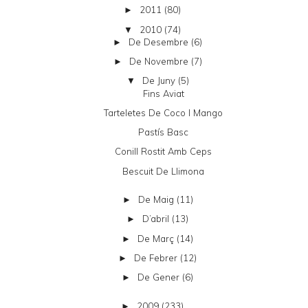
2011
(80)
►
2010
(74)
▼
De Desembre
(6)
►
De Novembre
(7)
►
De Juny
(5)
▼
Fins Aviat
Tarteletes De Coco I Mango
Pastís Basc
Conill Rostit Amb Ceps
Bescuit De Llimona
De Maig
(11)
►
D’abril
(13)
►
De Març
(14)
►
De Febrer
(12)
►
De Gener
(6)
►
2009
(233)
►