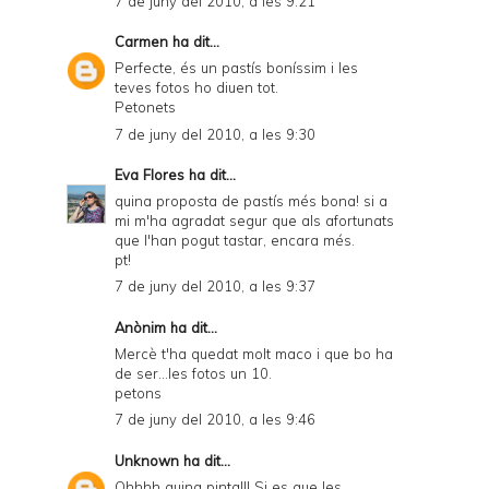
7 de juny del 2010, a les 9:21
Carmen
ha dit...
Perfecte, és un pastís boníssim i les
teves fotos ho diuen tot.
Petonets
7 de juny del 2010, a les 9:30
Eva Flores
ha dit...
quina proposta de pastís més bona! si a
mi m'ha agradat segur que als afortunats
que l'han pogut tastar, encara més.
pt!
7 de juny del 2010, a les 9:37
Anònim ha dit...
Mercè t'ha quedat molt maco i que bo ha
de ser...les fotos un 10.
petons
7 de juny del 2010, a les 9:46
Unknown
ha dit...
Ohhhh quina pinta!!! Si es que les