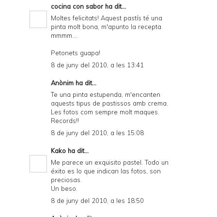
cocina con sabor
ha dit...
Moltes felicitats! Aquest pastís té una
pinta molt bona, m'apunto la recepta
mmmm....
Petonets guapa!
8 de juny del 2010, a les 13:41
Anònim ha dit...
Te una pinta estupenda, m'encanten
aquests tipus de pastissos amb crema.
Les fotos com sempre molt maques.
Records!!
8 de juny del 2010, a les 15:08
Kako
ha dit...
Me parece un exquisito pastel. Todo un
éxito es lo que indican las fotos, son
preciosas.
Un beso.
8 de juny del 2010, a les 18:50