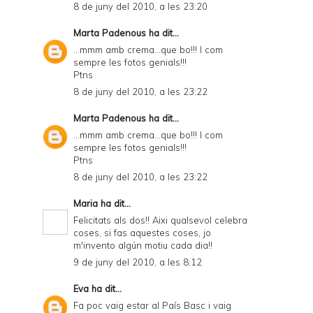
8 de juny del 2010, a les 23:20
Marta Padenous
ha dit...
...mmm amb crema...que bo!!! I com
sempre les fotos genials!!!
Ptns
8 de juny del 2010, a les 23:22
Marta Padenous
ha dit...
...mmm amb crema...que bo!!! I com
sempre les fotos genials!!!
Ptns
8 de juny del 2010, a les 23:22
Maria
ha dit...
Felicitats als dos!! Aixi qualsevol celebra
coses, si fas aquestes coses, jo
m'invento algún motiu cada dia!!
9 de juny del 2010, a les 8:12
Eva
ha dit...
Fa poc vaig estar al País Basc i vaig