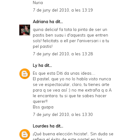
Nuria
7 de juny del 2010, a les 13:19
Adriana
ha dit...
quina delicia! fa tota la pinta de ser un
pastis ben suau i d'aquests que entren
sols! felicitats a ell per l'aniversari i a tu
pel pastis!
7 de juny del 2010, a les 13:28
Ly
ha dit...
Es que esta Diti da unas ideas....
El pastel, que yo no lo había visto nunca
se ve espectacular, claro, tu tienes arte
para q se vea así :) no me extraña q a A
le encantara. tu si que te sabes hacer
querer!!
Bss guapa
7 de juny del 2010, a les 13:30
Lourdes
ha dit...
¡Qué buena elección hiciste!.. Sin duda se
refleja el éxito de este pastel en las