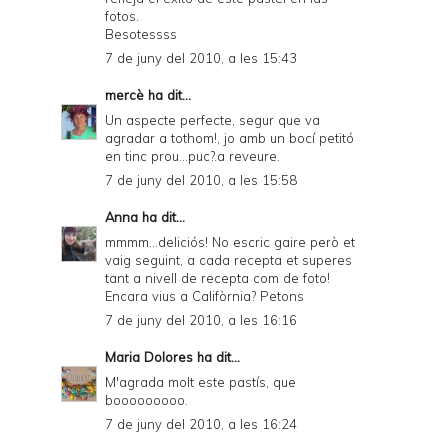
fotos.
Besotessss
7 de juny del 2010, a les 15:43
mercè
ha dit...
Un aspecte perfecte, segur que va
agradar a tothom!, jo amb un bocí petitó
en tinc prou...puc?.a reveure.
7 de juny del 2010, a les 15:58
Anna
ha dit...
mmmm...deliciós! No escric gaire però et
vaig seguint, a cada recepta et superes
tant a nivell de recepta com de foto!
Encara vius a Califòrnia? Petons
7 de juny del 2010, a les 16:16
Maria Dolores
ha dit...
M'agrada molt este pastís, que
booooooooo.
7 de juny del 2010, a les 16:24