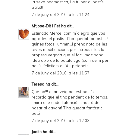
la seva onomàstica, i a tu per al pastís.
Salut!!
7 de juny del 2010, a les 11:24
MªJose-Dit i Fet
ha dit...
Estimada Mercè, com m´alegro que vos
agradés el pastís...t´ha quedat fantàstic!!!
quines fotos...ummm...i prenc nota de les
teves modificacions per introduir-les la
propera vegada que el faci, molt bona
idea això de la batafaluga (com deim per
aquí)...felicitats a l´A....petonets!!!
7 de juny del 2010, a les 11:57
Teresa
ha dit...
Què bo!!! quan veig aquest pastís
recordo que el tinc pendent de fa temps,
i mira que crida l'atenció! s'haurà de
posar al davant! T'ha quedat fantàstic!
petó
7 de juny del 2010, a les 12:03
Judith
ha dit...