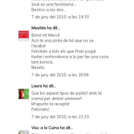
José es una fenómena....
Besitos a los dos...
7 de juny del 2010, a les 19:33
Mesilda
ha dit...
Bona nit Mercè
Acò té una pinta de bó que no se
l'acaba!
Felicitats a tots els que l'han pogut
tastar,i enhorabona a tu per fer una cosa
tant bonica.
Besets.
7 de juny del 2010, a les 20:56
Laura
ha dit...
Que bo aquest tipus de pastis! amb la
crema per dintre! ummmm!!
M'apunto la recepta!
Petonets!
7 de juny del 2010, a les 21:33
Visc a la Cuina
ha dit...