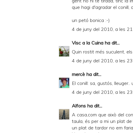
gent no hi te tirada, tinc la
que hagi d'agradar el conill, o
un petó bonica :-)
4 de juny del 2010, a les 21
Visc a la Cuina
ha dit...
Quin rostit més suculent, els
4 de juny del 2010, a les 23
mercè
ha dit...
El conill: sa, gustós, lleuge
4 de juny del 2010, a les 23
Alfons
ha dit...
A casa,com que això del coni
taula, és per a mi un plat de
un plat de tardor no em faria 