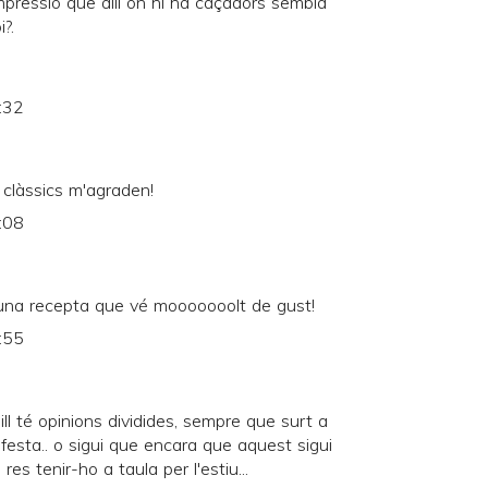
 impressió que allí on hi ha caçadors sembla
i?.
:32
 clàssics m'agraden!
:08
r.. una recepta que vé mooooooolt de gust!
:55
ll té opinions dividides, sempre que surt a
 festa.. o sigui que encara que aquest sigui
res tenir-ho a taula per l'estiu...