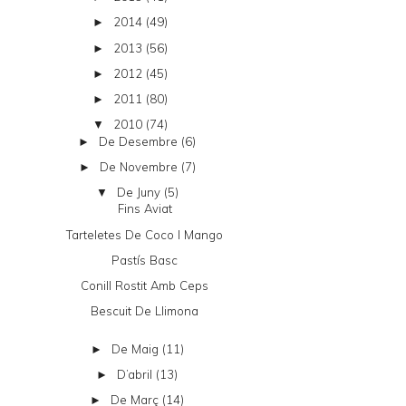
2014
(49)
►
2013
(56)
►
2012
(45)
►
2011
(80)
►
2010
(74)
▼
De Desembre
(6)
►
De Novembre
(7)
►
De Juny
(5)
▼
Fins Aviat
Tarteletes De Coco I Mango
Pastís Basc
Conill Rostit Amb Ceps
Bescuit De Llimona
De Maig
(11)
►
D’abril
(13)
►
De Març
(14)
►