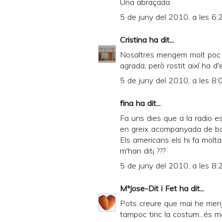
Una abraçada
5 de juny del 2010, a les 6:
Cristina
ha dit...
Nosaltres mengem molt poc c
agrada, però rostit així ha d'
5 de juny del 2010, a les 8:
fina ha dit...
Fa uns dies que a la radio e
en greix..acompanyada de bolet
Els americans els hi fa molt
m'han dit¡ ???
5 de juny del 2010, a les 8:
MªJose-Dit i Fet
ha dit...
Pots creure que mai he menja
tampoc tinc la costum...és 