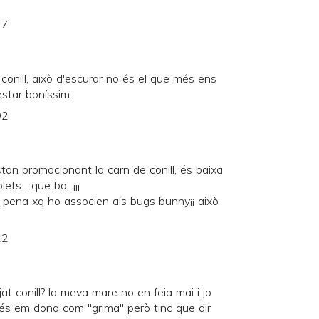
27
onill, això d'escurar no és el que més ens
estar boníssim.
02
stan promocionant la carn de conill, és baixa
s... que bo...¡¡¡
a pena xq ho associen als bugs bunny¡¡ això
22
t conill? la meva mare no en feia mai i jo
més em dona com "grima" però tinc que dir