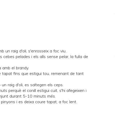
b un raig d'oli, s'enrosseix a foc viu.
s cebes pelades i els alls sense pelar, la fulla de
a amb el brandy.
re tapat fins que estigui tou, remenant de tant
un raig d'oli, es saltegen els ceps.
uts perquè el conill estigui cuit, s'hi afegeixen i
onjunt durant 5-10 minuts més.
i pinyons i es deixa coure tapat, a foc lent.