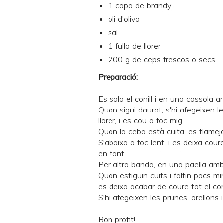
1 copa de brandy
oli d'oliva
sal
1 fulla de llorer
200 g de ceps frescos o secs
Preparació:
Es sala el conill i en una cassola am
Quan sigui daurat, s'hi afegeixen le
llorer, i es cou a foc mig.
Quan la ceba està cuita, es flamej
S'abaixa a foc lent, i es deixa cou
en tant.
Per altra banda, en una paella amb 
Quan estiguin cuits i faltin pocs min
es deixa acabar de coure tot el c
S'hi afegeixen les prunes, orellons 
Bon profit!