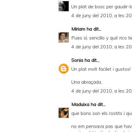
Un plat de bosc per gaudir-lo
4 de juny del 2010, a les 20
Miriam
ha dit...
Pues sí, sencillo y qué rico ti
4 de juny del 2010, a les 20
Sonia
ha dit...
Un plat molt facilet i gustos!
Una abraçada,
4 de juny del 2010, a les 20
Maduixa
ha dit...
que bons son els rostits i que
no em pensava pas que haven