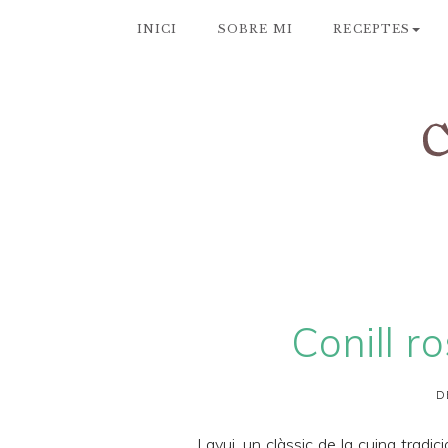
INICI
SOBRE MI
RECEPTES
Conill r
D
I avui, un clàssic de la cuina tradici