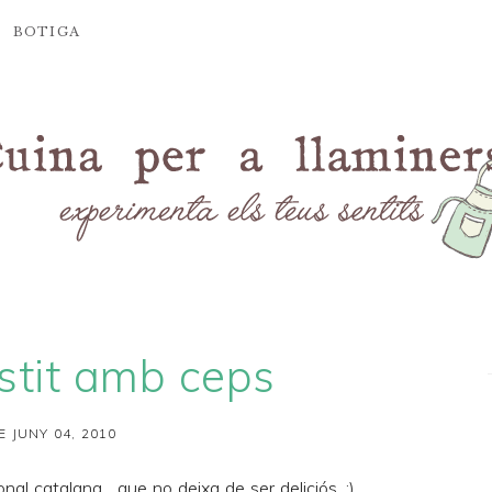
BOTIGA
ostit amb ceps
E JUNY 04, 2010
onal catalana... que no deixa de ser deliciós. ;)