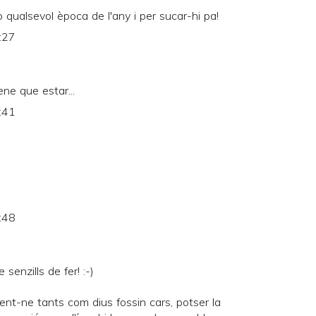
 qualsevol època de l'any i per sucar-hi pa!
:27
ene que estar...
:41
:48
 senzills de fer! :-)
t-ne tants com dius fossin cars, potser la