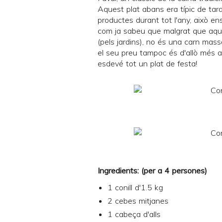
Aquest plat abans era típic de tar
productes durant tot l'any, això e
com ja sabeu que malgrat que aquí 
(pels jardins), no és una carn massa
el seu preu tampoc és d'allò més 
esdevé tot un plat de festa!
Ingredients: (per a 4 persones)
1 conill d'1.5 kg
2 cebes mitjanes
1 cabeça d'alls