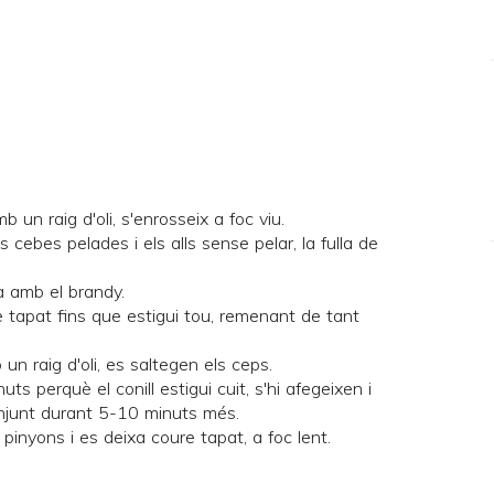
b un raig d'oli, s'enrosseix a foc viu.
s cebes pelades i els alls sense pelar, la fulla de
a amb el brandy.
re tapat fins que estigui tou, remenant de tant
un raig d'oli, es saltegen els ceps.
uts perquè el conill estigui cuit, s'hi afegeixen i
onjunt durant 5-10 minuts més.
i pinyons i es deixa coure tapat, a foc lent.