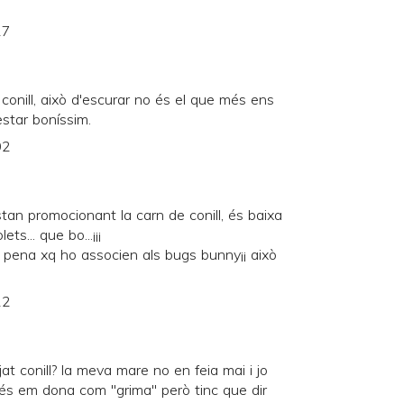
27
onill, això d'escurar no és el que més ens
estar boníssim.
02
stan promocionant la carn de conill, és baixa
s... que bo...¡¡¡
a pena xq ho associen als bugs bunny¡¡ això
22
t conill? la meva mare no en feia mai i jo
més em dona com "grima" però tinc que dir