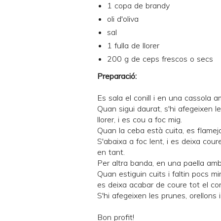
1 copa de brandy
oli d'oliva
sal
1 fulla de llorer
200 g de ceps frescos o secs
Preparació:
Es sala el conill i en una cassola am
Quan sigui daurat, s'hi afegeixen le
llorer, i es cou a foc mig.
Quan la ceba està cuita, es flamej
S'abaixa a foc lent, i es deixa cou
en tant.
Per altra banda, en una paella amb 
Quan estiguin cuits i faltin pocs min
es deixa acabar de coure tot el c
S'hi afegeixen les prunes, orellons 
Bon profit!