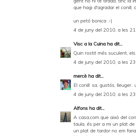
gent no hi te tirada, tinc la
que hagi d'agradar el conill, o
un petó bonica :-)
4 de juny del 2010, a les 21
Visc a la Cuina
ha dit...
Quin rostit més suculent, els
4 de juny del 2010, a les 23
mercè
ha dit...
El conill: sa, gustós, lleuge
4 de juny del 2010, a les 23
Alfons
ha dit...
A casa,com que això del coni
taula, és per a mi un plat de
un plat de tardor no em faria 