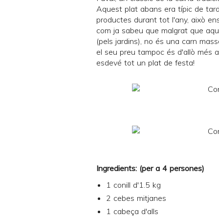
Aquest plat abans era típic de tar
productes durant tot l'any, això e
com ja sabeu que malgrat que aquí 
(pels jardins), no és una carn massa
el seu preu tampoc és d'allò més 
esdevé tot un plat de festa!
Ingredients: (per a 4 persones)
1 conill d'1.5 kg
2 cebes mitjanes
1 cabeça d'alls