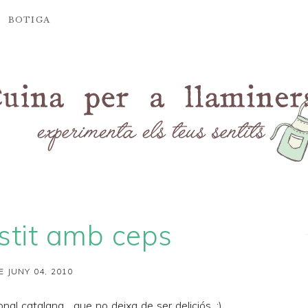
BOTIGA
ostit amb ceps
E JUNY 04, 2010
onal catalana... que no deixa de ser deliciós. ;)