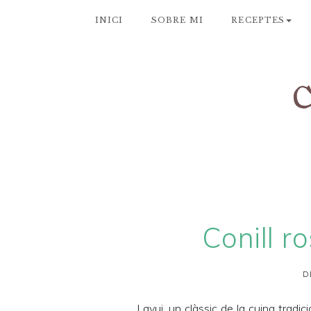
INICI
SOBRE MI
RECEPTES
Conill r
D
I avui, un clàssic de la cuina tradici