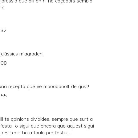
 impressió que allí on hi ha caçadors sembla
i?.
:32
 clàssics m'agraden!
:08
r.. una recepta que vé mooooooolt de gust!
:55
ll té opinions dividides, sempre que surt a
 festa.. o sigui que encara que aquest sigui
res tenir-ho a taula per l'estiu...