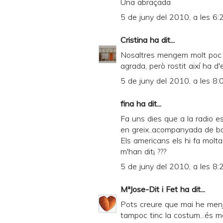
Una abraçada
5 de juny del 2010, a les 6:
Cristina
ha dit...
Nosaltres mengem molt poc c
agrada, però rostit així ha d'
5 de juny del 2010, a les 8:
fina ha dit...
Fa uns dies que a la radio e
en greix..acompanyada de bolet
Els americans els hi fa molt
m'han dit¡ ???
5 de juny del 2010, a les 8:
MªJose-Dit i Fet
ha dit...
Pots creure que mai he menja
tampoc tinc la costum...és 