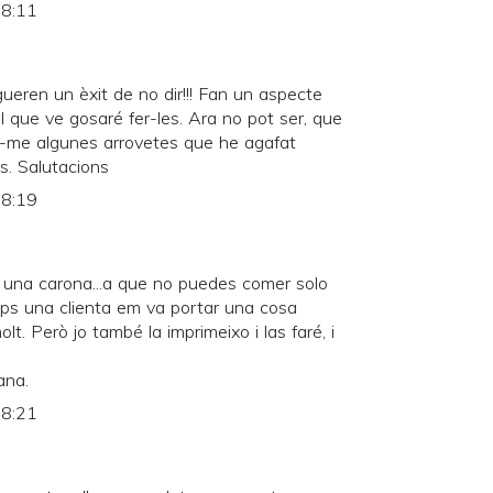
 8:11
eren un èxit de no dir!!! Fan un aspecte
l que ve gosaré fer-les. Ara no pot ser, que
var-me algunes arrovetes que he agafat
. Salutacions
 8:19
 una carona...a que no puedes comer solo
ps una clienta em va portar una cosa
lt. Però jo també la imprimeixo i las faré, i
ana.
 8:21