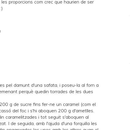
so les proporcions com crec que haurien de ser
:)
a
es pel damunt d'una safata, i poseu-la al forn a
 remenant perquè quedin torrades de les dues
 200 g de sucre fins fer-ne un caramel (com el
l cassó del foc i s'hi aboquen 200 g d'ametlles.
n caramelitzades i tot seguit s'aboquen al
at. I de seguida, amb l'ajuda d'una forquilla les
in enganxades les unes amb les altres quan el