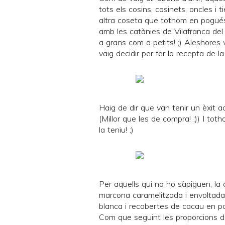
tots els cosins, cosinets, oncles i 
altra coseta que tothom en pogués p
amb les
catànies de Vilafranca de
a grans com a petits! ;) Aleshores 
vaig decidir per fer la recepta de l
Haig de dir que van tenir un èxit ac
(Millor que les de compra! ;)) I to
la teniu! ;)
Per aquells qui no ho sàpiguen, la
marcona caramelitzada i envoltada 
blanca i recobertes de cacau en po
Com que seguint les proporcions del