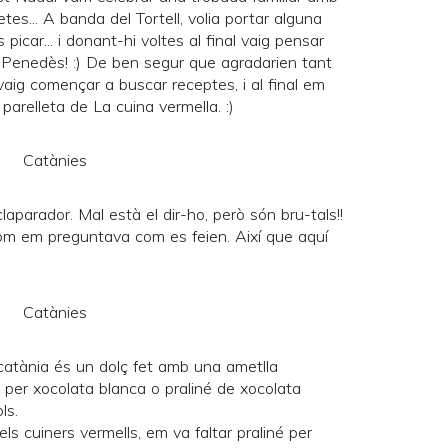
tietes... A banda del
Tortell
, volia portar alguna
icar... i donant-hi voltes al final vaig pensar
l Penedès
! :) De ben segur que agradarien tant
vaig començar a buscar receptes, i al final em
a parelleta de
La cuina vermella
. :)
laparador. Mal està el dir-ho, però són bru-tals!!
thom em preguntava com es feien. Així que aquí
 catània és un dolç fet amb una ametlla
per xocolata blanca o praliné de xocolata
ls.
s cuiners vermells, em va faltar praliné per