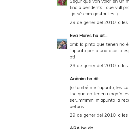
Segur que van volar en un m
tinc a pendents i que vull pr
i ja sé com gastar-les ;)
29 de gener del 2010, a les
Eva Flores
ha dit...
amb la pinta que tenen no é
l'apunto per a una ocasió esp
pt!
29 de gener del 2010, a les
Anònim ha dit...
Jo també me l'apunto, les c
lloc que en tenen n'agafo, es 
ser...mmmm; m'apunto la rec
petons
29 de gener del 2010, a les
ARA
ha dit...