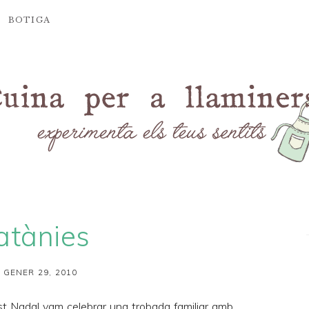
BOTIGA
atànies
 GENER 29, 2010
st Nadal vam celebrar una trobada familiar amb