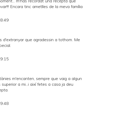
oment... m'has recordat una recepta que
ovar!!! Encara tinc ametlles de la meva família
 8:49
s d'extranyar que agradessin a tothom. Me
ecial.
 9:15
atànies m'encanten, sempre que vaig a algun
superior a mi...i així fetes a casa ja deu
epta.
 9:48