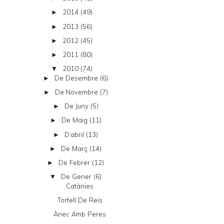
2014
(49)
►
2013
(56)
►
2012
(45)
►
2011
(80)
►
2010
(74)
▼
De Desembre
(6)
►
De Novembre
(7)
►
De Juny
(5)
►
De Maig
(11)
►
D’abril
(13)
►
De Març
(14)
►
De Febrer
(12)
►
De Gener
(6)
▼
Catànies
Tortell De Reis
Ànec Amb Peres