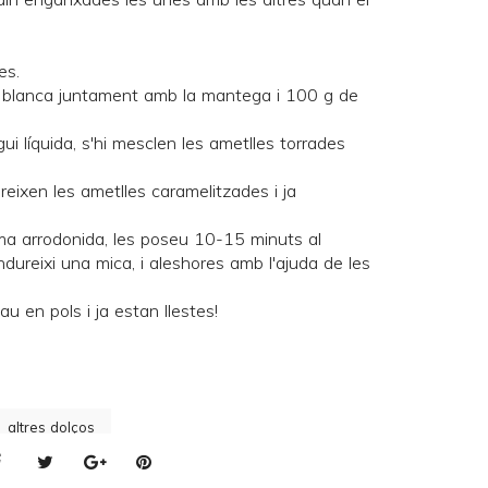
es.
ta blanca juntament amb la mantega i 100 g de
ui líquida, s'hi mesclen les ametlles torrades
eixen les ametlles caramelitzades i ja
ma arrodonida, les poseu 10-15 minuts al
ndureixi una mica, i aleshores amb l'ajuda de les
u en pols i ja estan llestes!
altres dolços