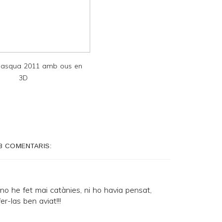
asqua 2011 amb ous en
3D
8 COMENTARIS:
 no he fet mai catànies, ni ho havia pensat,
er-las ben aviat!!!