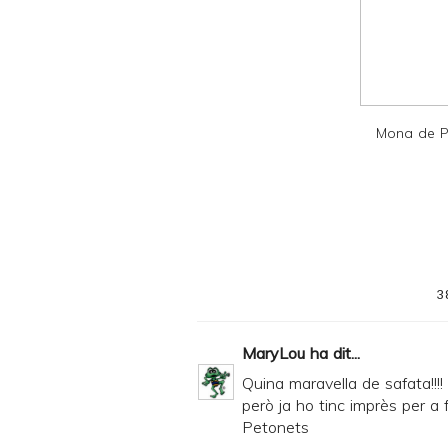
n
d
P
D
F
Mona de P
3
MaryLou
ha dit...
Quina maravella de safata!!!!
però ja ho tinc imprès per a f
Petonets