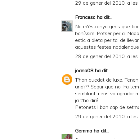
29 de gener del 2010, a les
Francesc
ha dit...
No m'èstranya gens que tingu
boníssim. Potser per al Nada
estic a dieta per tal de lle
aquestes festes nadalenques
29 de gener del 2010, a les
joana08
ha dit...
T'han quedat de luxe. Tenen
una??? Segur que no. Fa tem
semblant, i ens va agradar mo
ja t'ho diré.
Petonets i bon cap de setm
29 de gener del 2010, a les
Gemma
ha dit...