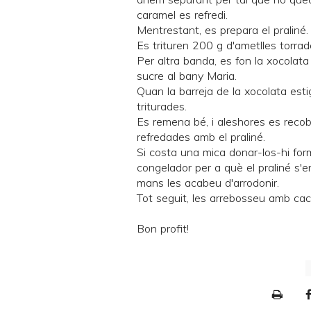
caramel es refredi.
Mentrestant, es prepara el praliné.
Es trituren 200 g d'ametlles torrad
Per altra banda, es fon la xocola
sucre al bany Maria.
Quan la barreja de la xocolata estig
triturades.
Es remena bé, i aleshores es recobr
refredades amb el praliné.
Si costa una mica donar-los-hi for
congelador per a què el praliné s'e
mans les acabeu d'arrodonir.
Tot seguit, les arrebosseu amb caca
Bon profit!
P