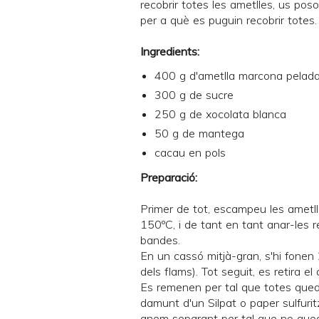
recobrir totes les ametlles, us po
per a què es puguin recobrir totes. 
Ingredients:
400 g d'ametlla marcona pelad
300 g de sucre
250 g de xocolata blanca
50 g de mantega
cacau en pols
Preparació:
Primer de tot, escampeu les ametll
150ºC, i de tant en tant anar-les
bandes.
En un cassó mitjà-gran, s'hi fonen
dels flams). Tot seguit, es retira e
Es remenen per tal que totes quedi
damunt d'un
Silpat
o paper sulfuritz
anem separant per tal que no qued