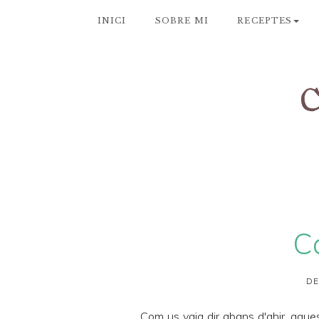
INICI
SOBRE MI
RECEPTES
C
DE
Com us vaig dir
abans d'ahir
, aque