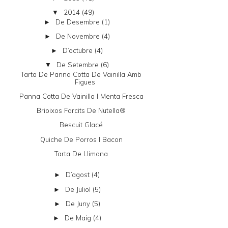
2014
(49)
▼
De Desembre
(1)
►
De Novembre
(4)
►
D’octubre
(4)
►
De Setembre
(6)
▼
Tarta De Panna Cotta De Vainilla Amb
Figues
Panna Cotta De Vainilla I Menta Fresca
Brioixos Farcits De Nutella®
Bescuit Glacé
Quiche De Porros I Bacon
Tarta De Llimona
D’agost
(4)
►
De Juliol
(5)
►
De Juny
(5)
►
De Maig
(4)
►