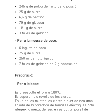
245 g de
polpa de fruita de la passió
25 g de sucre
6,6 g de pectina
79 g de glucosa
181 g de sucre
3 fulles de gelatina
- Per a la mousse de coco:
6 iogurts de coco
75 g de sucre
250 ml de nata líquida
7 fulles de gelatina de 2 g cadascuna
Preparació:
- Per a la base:
Es preescalfa el forn a 180ºC.
Es separen els rovells de les clares.
En un bol es munten les clares a punt de neu amb
l'ajuda de la batedora de barnilles elèctriques. S'hi
afegeix la meitat del sucre i es bat un parell de