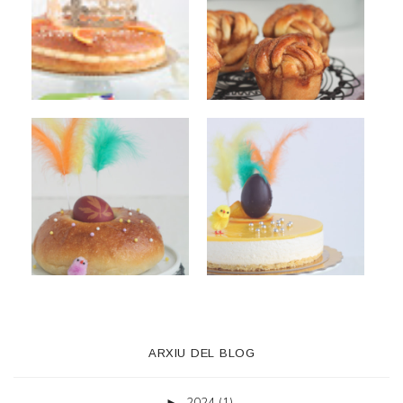
ARXIU DEL BLOG
2024
(1)
►