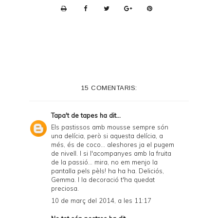
P
r
i
n
t
e
15 COMENTARIS:
r
F
Tapa't de tapes
ha dit...
r
Els pastissos amb mousse sempre són
una delícia, però si aquesta delícia, a
i
més, és de coco... aleshores ja el pugem
e
de nivell. I si l'acompanyes amb la fruita
de la passió... mira, no em menjo la
n
pantalla pels pèls! ha ha ha. Deliciós,
Gemma. I la decoració t'ha quedat
d
preciosa.
l
10 de març del 2014, a les 11:17
y