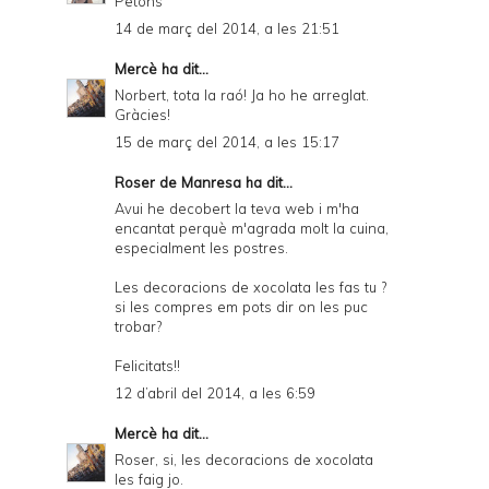
Petons
14 de març del 2014, a les 21:51
Mercè
ha dit...
Norbert, tota la raó! Ja ho he arreglat.
Gràcies!
15 de març del 2014, a les 15:17
Roser de Manresa ha dit...
Avui he decobert la teva web i m'ha
encantat perquè m'agrada molt la cuina,
especialment les postres.
Les decoracions de xocolata les fas tu ?
si les compres em pots dir on les puc
trobar?
Felicitats!!
12 d’abril del 2014, a les 6:59
Mercè
ha dit...
Roser, si, les decoracions de xocolata
les faig jo.