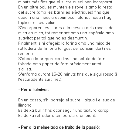
minuts més fins que el sucre quedi ben incorporat.
En un altre bol, es munten els rovells amb la resta
del sucre (amb les barnilles elèctriques) fins que
quedin una mescla espumosa i blanquinosa i hagi
triplicat el seu volum.
S'incorporen les clares a la mescla dels rovells de
mica en mica, tot remenant amb una espàtula amb
suavitat per tal que no es desmuntin.
Finalment, s'hi afegeix la farina amb una mica de
ratlladura de llimona (al gust del consumidor) i es
remena.
S'aboca la preparació dins una safata de forn
folrada amb paper de forn prèviament untat i
s'allisa.
S'enforna durant 15-20 minuts fins que sigui rossa (i
l'escuradents surti net).
- Per a l'almívar:
En un cassó, s'hi barreja el sucre, l'aigua i el suc de
llimona.
Es deixa bullir fins aconseguir una textura xarop.
Es deixa refredar a temperatura ambient.
- Per a la melmelada de fruita de la passió: