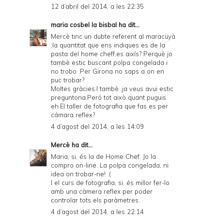
12 d’abril del 2014, a les 22:35
maria cosbel la bisbal
ha dit...
Mercè tinc un dubte referent al maracuyà
,la quantitat que ens indiques es de la
pasta del home cheff,es aixís? Perquè jo
tambè estic buscant polpa congelada i
no trobo .Per Girona no saps a on en
puc trobar?
Moltes gràcies.I tambè ,ja veus avui estic
preguntona.Peró tot això quant puguis
eh.El taller de fotografia que fas es per
cámara reflex?
4 d’agost del 2014, a les 14:09
Mercè
ha dit...
Maria, si, és la de Home Chef. Jo la
compro on-line. La polpa congelada, ni
idea on trobar-ne! :(
I el curs de fotografia, si, és millor fer-lo
amb una càmera reflex per poder
controlar tots els paràmetres.
4 d’agost del 2014, a les 22:14