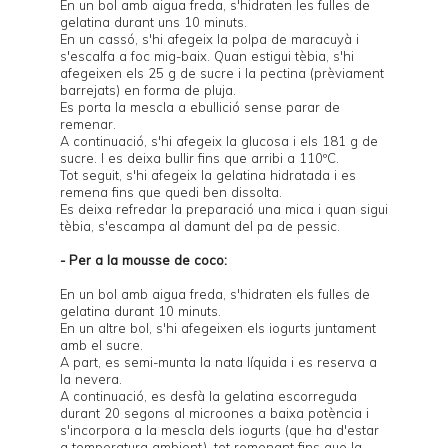
En un bol amb aigua freda, s'hidraten les fulles de
gelatina durant uns 10 minuts.
En un cassó, s'hi afegeix la polpa de maracuyà i
s'escalfa a foc mig-baix. Quan estigui tèbia, s'hi
afegeixen els 25 g de sucre i la pectina (prèviament
barrejats) en forma de pluja.
Es porta la mescla a ebullició sense parar de
remenar.
A continuació, s'hi afegeix la glucosa i els 181 g de
sucre. I es deixa bullir fins que arribi a 110ºC.
Tot seguit, s'hi afegeix la gelatina hidratada i es
remena fins que quedi ben dissolta.
Es deixa refredar la preparació una mica i quan sigui
tèbia, s'escampa al damunt del pa de pessic.
- Per a la mousse de coco:
En un bol amb aigua freda, s'hidraten els fulles de
gelatina durant 10 minuts.
En un altre bol, s'hi afegeixen els iogurts juntament
amb el sucre.
A part, es semi-munta la nata líquida i es reserva a
la nevera.
A continuació, es desfà la gelatina escorreguda
durant 20 segons al microones a baixa potència i
s'incorpora a la mescla dels iogurts (que ha d'estar
a temperatura ambient), tot remenant fins que la