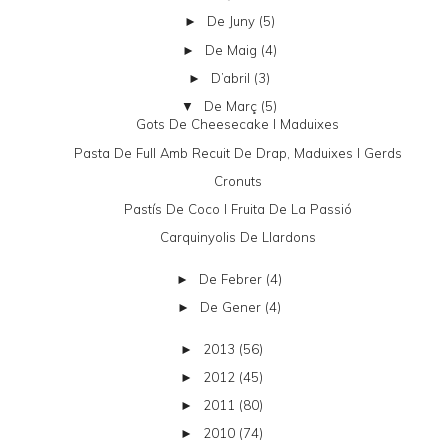
De Juny
(5)
►
De Maig
(4)
►
D’abril
(3)
►
De Març
(5)
▼
Gots De Cheesecake I Maduixes
Pasta De Full Amb Recuit De Drap, Maduixes I Gerds
Cronuts
Pastís De Coco I Fruita De La Passió
Carquinyolis De Llardons
De Febrer
(4)
►
De Gener
(4)
►
2013
(56)
►
2012
(45)
►
2011
(80)
►
2010
(74)
►