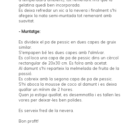
gelatina quedi ben incorporada.
Es deixa refredar un xic a la nevera i finalment s'hi
afegeix la nata semi-muntada tot remenant amb
suavitat.
- Muntatge:
Es divideix el pa de pessic en dues capes de gruix
similar.
S'empapen bé les dues capes amb l'almívar.
Es col·loca una capa de pa de pessic dins un cèrcol
rectangular de 20x30 cm. Es folra amb acetat.
Al damunt s'hi reparteix la melmelada de fruita de la
passió.
Es cobreix amb la segona capa de pa de pessic.
S'hi aboca la mousse de coco al damunt i es deixa
quallar un mínim de 2 hores.
Quan ja estigui quallat, es desemmotlla i es tallen les
vores per deixar-les ben polides.
Es serveix fred de la nevera.
Bon profit!