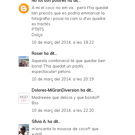
No tot són postres
ha dit...
a
A mi el coco no em va... però t'ha quedat
tan preciós que es podria emmarcar la
n
fotografia i posar-la com si d'un quadre
d
es tractés.
PTNTS
P
Dolça
D
10 de març del 2014, a les 18:22
F
Roser
ha dit...
Aquesta combinació té que quedar ben
bona! T'ha quedat un pastís
espectacular! petons
10 de març del 2014, a les 20:19
Dolores-MiGranDiversion
ha dit...
Madreeee que delicia y que bonito!!!
Bss
10 de març del 2014, a les 22:20
Sílvia A.
ha dit...
m'encanta la mousse de coco!!! que
xula!!!