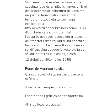
Simplement necessites un transfer de
xocolata (que és un plàstic imprès amb el
dibuix/decoració), cobertura de xocolata
negra i un termòmetre. Primer cal
temperar la xocolata tal com vaig
explicar aquí:
http://www.cuinaperllaminers.com/2011/0
4/bombons-tecnica-i-trucs.html
i després aboques la xocolata al damunt
del transfer i amb l'ajuda d'una espàtula
fas una capa llisa. L'enrotlles i la deixes
solidificar. Una vegada la xocolata ja és
sòlida, enretires el plàstic i ja està!
12 d’abril del 2014, a les 10:58
Roser de Manresa ha dit...
Quina preciositat i quina traça que tens
et felicito.
A veure si m'engresco i ho provo.
Enhorabona i gràcies per compartir-ho.
Ah i les fotos precioses!!